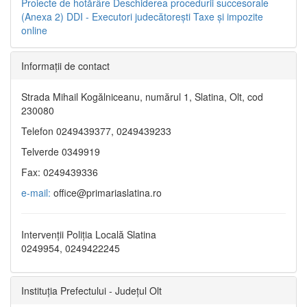
Proiecte de hotărâre
Deschiderea procedurii succesorale
(Anexa 2)
DDI - Executori judecătorești
Taxe şi impozite
online
Informaţii de contact
Strada Mihail Kogălniceanu, numărul 1, Slatina, Olt, cod
230080
Telefon 0249439377, 0249439233
Telverde 0349919
Fax: 0249439336
e-mail:
office@primariaslatina.ro
Intervenții Poliția Locală Slatina
0249954, 0249422245
Instituția Prefectului - Județul Olt