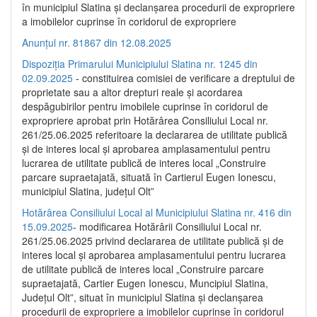
în municipiul Slatina și declanșarea procedurii de expropriere
a imobilelor cuprinse în coridorul de expropriere
Anunțul nr. 81867 din 12.08.2025
Dispoziția Primarului Municipiului Slatina nr. 1245 din
02.09.2025
- constituirea comisiei de verificare a dreptului de
proprietate sau a altor drepturi reale și acordarea
despăgubirilor pentru imobilele cuprinse în coridorul de
expropriere aprobat prin Hotărârea Consiliului Local nr.
261/25.06.2025 referitoare la declararea de utilitate publică
și de interes local și aprobarea amplasamentului pentru
lucrarea de utilitate publică de interes local „Construire
parcare supraetajată, situată în Cartierul Eugen Ionescu,
municipiul Slatina, județul Olt”
Hotărârea Consiliului Local al Municipiului Slatina nr. 416 din
15.09.2025
- modificarea Hotărârii Consiliului Local nr.
261/25.06.2025 privind declararea de utilitate publică și de
interes local și aprobarea amplasamentului pentru lucrarea
de utilitate publică de interes local „Construire parcare
supraetajată, Cartier Eugen Ionescu, Muncipiul Slatina,
Județul Olt”, situat în municipiul Slatina și declanșarea
procedurii de expropriere a imobilelor cuprinse în coridorul