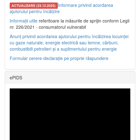
Informare privind acordarea
ACTUALIZARE (23.12.2025)
ajutorului pentru încălzire
Informații utile
referitoare la măsurile de sprijin conform Legii
nr. 226/2021 - consumatorul vulnerabil
Anunț privind acordarea ajutorului pentru încălzirea locuinței
cu gaze naturale, energie electrică sau lemne, cărbuni,
combustibili petrolieri și a suplimentului pentru energie
Formular cerere-declarație pe proprie răspundere
ePIDS