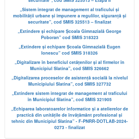
securitate”, cod SMIS 325513 – Etapa II
„Sistem integrat de management al traficului și
mobilității urbane și impunere a regulilor, siguranță și
securitate”, cod SMIS 325513 – finalizat
„Extindere și echipare Școala Gimnazială George
Poboran” cod SMIS 318323
„Extindere și echipare Școala Gimnazială Eugen
Ionescu” cod SMIS 318326
„Digitalizare în beneficiul cetățenilor și al firmelor în
Municipiul Slatina”, cod SMIS 326662
„Digitalizarea proceselor de asistență socială la nivelul
Municipiului Slatina”, cod SMIS 327732
„Extindere sistem integrat de management al traficului
în Municipiul Slatina”, cod SMIS 321905
„Echiparea laboratoarelor informatice și a atelierelor de
practică din unitățile de învățământ profesional și
tehnic din Municipiul Slatina” - F-PNRR-DOTLAB-2024-
0273 - finalizat