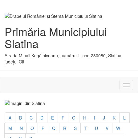
Primăria Municipiului
Slatina
Strada Mihail Kogălniceanu, numărul 1, cod 230080, Slatina,
județul Olt
Activ
sau
dezac
meniu
A
B
C
D
E
F
G
H
I
J
K
L
M
N
O
P
Q
R
S
T
U
V
W