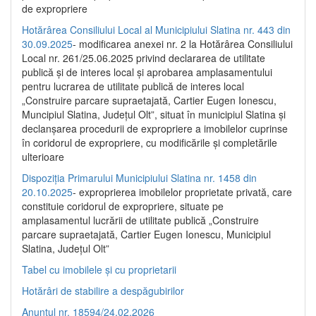
de expropriere
Hotărârea Consiliului Local al Municipiului Slatina nr. 443 din
30.09.2025
- modificarea anexei nr. 2 la Hotărârea Consiliului
Local nr. 261/25.06.2025 privind declararea de utilitate
publică şi de interes local şi aprobarea amplasamentului
pentru lucrarea de utilitate publică de interes local
„Construire parcare supraetajată, Cartier Eugen Ionescu,
Muncipiul Slatina, Judeţul Olt”, situat în municipiul Slatina şi
declanşarea procedurii de expropriere a imobilelor cuprinse
în coridorul de expropriere, cu modificările şi completările
ulterioare
Dispoziția Primarului Municipiului Slatina nr. 1458 din
20.10.2025
- exproprierea imobilelor proprietate privată, care
constituie coridorul de expropriere, situate pe
amplasamentul lucrării de utilitate publică „Construire
parcare supraetajată, Cartier Eugen Ionescu, Municipiul
Slatina, Județul Olt”
Tabel cu imobilele și cu proprietarii
Hotărâri de stabilire a despăgubirilor
Anunțul nr. 18594/24.02.2026