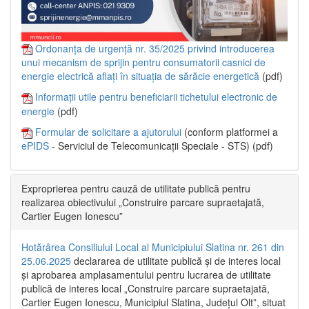
Ordonanța de urgență nr. 35/2025 privind introducerea
unui mecanism de sprijin pentru consumatorii casnici de
energie electrică aflați în situația de sărăcie energetică
(pdf)
Informații utile pentru beneficiarii tichetului electronic de
energie
(pdf)
Formular de solicitare a ajutorului
(conform platformei a
ePIDS
- Serviciul de Telecomunicații Speciale - STS) (pdf)
Exproprierea pentru cauză de utilitate publică pentru
realizarea obiectivului „Construire parcare supraetajată,
Cartier Eugen Ionescu”
Hotărârea Consiliului Local al Municipiului Slatina nr. 261 din
25.06.2025
declararea de utilitate publică și de interes local
și aprobarea amplasamentului pentru lucrarea de utilitate
publică de interes local „Construire parcare supraetajată,
Cartier Eugen Ionescu, Municipiul Slatina, Județul Olt”, situat