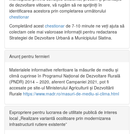
de dezvoltare viitoare, vă rugăm să ne sprijiniți în
identificarea acestora prin completarea următorului
chestionar
Completând acest
chestionar
de 7-10 minute ne veți ajuta să
colectam cele mai valoroase informații pentru redactarea
Strategiei de Dezvoltare Urbană a Municipiului Slatina.
Anunț pentru fermieri
Materialele informative referitoare la măsurile de mediu și
climă cuprinse în Programul Național de Dezvoltare Rurală
(PNDR) 2014 – 2020, aferent Campaniei 2021, pot fi
accesate pe site-ul Ministerului Agriculturii și Dezvoltării
Rurale
https://www.madr.ro/masuri-de-mediu-si-clima.html
Expropriere pentru lucrarea de utilitate publică de interes
local „Realizare variantă ocolitoare prin modernizarea
infrastructurii rutiere existente”