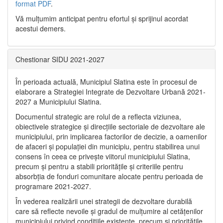
format PDF
.
Vă mulţumim anticipat pentru efortul şi sprijinul acordat
acestui demers.
Chestionar SIDU 2021-2027
În perioada actuală, Municipiul Slatina este în procesul de
elaborare a Strategiei Integrate de Dezvoltare Urbană 2021‐
2027 a Municipiului Slatina.
Documentul strategic are rolul de a reflecta viziunea,
obiectivele strategice și direcțiile sectoriale de dezvoltare ale
municipiului, prin implicarea factorilor de decizie, a oamenilor
de afaceri și populației din municipiu, pentru stabilirea unui
consens în ceea ce privește viitorul municipiului Slatina,
precum și pentru a stabili prioritățile și criteriile pentru
absorbția de fonduri comunitare alocate pentru perioada de
programare 2021-2027.
În vederea realizării unei strategii de dezvoltare durabilă
care să reflecte nevoile și gradul de mulțumire al cetățenilor
municipiului privind condițiile existente, precum și prioritățile