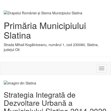
Primăria Municipiului
Slatina
Strada Mihail Kogălniceanu, numărul 1, cod 230080, Slatina,
județul Olt
Activ
sau
dezac
meniu
Strategia Integrată de
Dezvoltare Urbană a
Municipiului Slatina 2014-2020