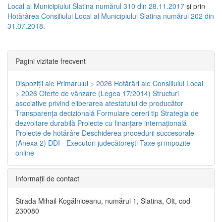
Local al Municipiului Slatina numărul 310 din 28.11.2017
și prin
Hotărârea Consiliului Local al Municipiului Slatina numărul 202 din
31.07.2018
.
Pagini vizitate frecvent
Dispoziţii ale Primarului > 2026
Hotărâri ale Consiliului Local
> 2026
Oferte de vânzare (Legea 17/2014)
Structuri
asociative privind eliberarea atestatului de producător
Transparenţa decizională
Formulare cereri tip
Strategia de
dezvoltare durabilă
Proiecte cu finanţare internaţională
Proiecte de hotărâre
Deschiderea procedurii succesorale
(Anexa 2)
DDI - Executori judecătorești
Taxe şi impozite
online
Informaţii de contact
Strada Mihail Kogălniceanu, numărul 1, Slatina, Olt, cod
230080