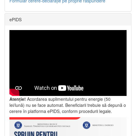
Formular cerere-declarație pe proprie răspundere
ePIDS
Atenție!
Acordarea suplimentului pentru energie (50
lei/lună) nu se face automat. Beneficiarii trebuie să depună o
cerere în platforma ePIDS, conform procedurii legale.