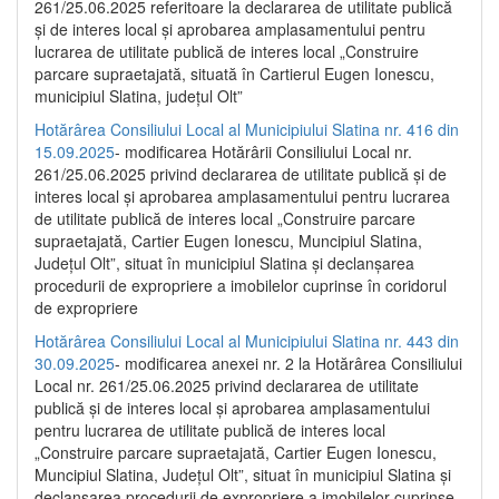
261/25.06.2025 referitoare la declararea de utilitate publică
și de interes local și aprobarea amplasamentului pentru
lucrarea de utilitate publică de interes local „Construire
parcare supraetajată, situată în Cartierul Eugen Ionescu,
municipiul Slatina, județul Olt”
Hotărârea Consiliului Local al Municipiului Slatina nr. 416 din
15.09.2025
- modificarea Hotărârii Consiliului Local nr.
261/25.06.2025 privind declararea de utilitate publică și de
interes local și aprobarea amplasamentului pentru lucrarea
de utilitate publică de interes local „Construire parcare
supraetajată, Cartier Eugen Ionescu, Muncipiul Slatina,
Județul Olt”, situat în municipiul Slatina și declanșarea
procedurii de expropriere a imobilelor cuprinse în coridorul
de expropriere
Hotărârea Consiliului Local al Municipiului Slatina nr. 443 din
30.09.2025
- modificarea anexei nr. 2 la Hotărârea Consiliului
Local nr. 261/25.06.2025 privind declararea de utilitate
publică şi de interes local şi aprobarea amplasamentului
pentru lucrarea de utilitate publică de interes local
„Construire parcare supraetajată, Cartier Eugen Ionescu,
Muncipiul Slatina, Judeţul Olt”, situat în municipiul Slatina şi
declanşarea procedurii de expropriere a imobilelor cuprinse