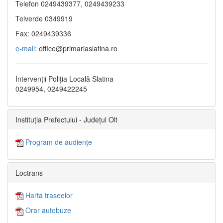
Telefon 0249439377, 0249439233
Telverde 0349919
Fax: 0249439336
e-mail:
office@primariaslatina.ro
Intervenții Poliția Locală Slatina
0249954, 0249422245
Instituția Prefectului - Județul Olt
Program de audiențe
Loctrans
Harta traseelor
Orar autobuze