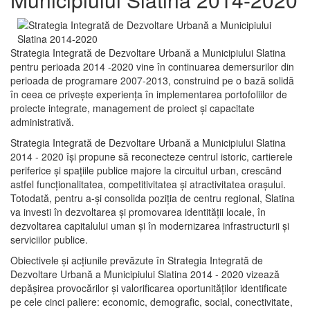
Strategia Integrată de Dezvoltare Urbană a Municipiului Slatina
pentru perioada 2014 -2020 vine în continuarea demersurilor din
perioada de programare 2007-2013, construind pe o bază solidă
în ceea ce priveşte experienţa în implementarea portofoliilor de
proiecte integrate, management de proiect și capacitate
administrativă.
Strategia Integrată de Dezvoltare Urbană a Municipiului Slatina
2014 - 2020 își propune să reconecteze centrul istoric, cartierele
periferice şi spaţiile publice majore la circuitul urban, crescând
astfel funcţionalitatea, competitivitatea şi atractivitatea oraşului.
Totodată, pentru a-şi consolida poziţia de centru regional, Slatina
va investi în dezvoltarea şi promovarea identităţii locale, în
dezvoltarea capitalului uman şi în modernizarea infrastructurii şi
serviciilor publice.
Obiectivele şi acţiunile prevăzute în Strategia Integrată de
Dezvoltare Urbană a Municipiului Slatina 2014 - 2020 vizează
depășirea provocărilor şi valorificarea oportunităţilor identificate
pe cele cinci paliere: economic, demografic, social, conectivitate,