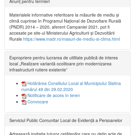
Anunț pentru fermieri
Materialele informative referitoare la măsurile de mediu și
climă cuprinse în Programul Național de Dezvoltare Rurală
(PNDR) 2014 – 2020, aferent Campaniei 2021, pot fi
accesate pe site-ul Ministerului Agriculturii și Dezvoltării
Rurale
https://www.madr.ro/masuri-de-mediu-si-clima.html
Expropriere pentru lucrarea de utilitate publică de interes
local „Realizare variantă ocolitoare prin modernizarea
infrastructurii rutiere existente”
Hotărârea Consiliului Local al Municipiului Slatina
numărul 49 din 29.02.2020
Notificare de acces în teren
Convocare
Serviciul Public Comunitar Local de Evidență a Persoanelor
Adresează invitația tuturor cetățenilor care nu dețin acte de