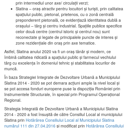
prin intermediul unor axe/ circulații verzi;
Slatina – oraş atractiv pentru locuitori şi turişti, prin calitatea
spaţiului public, pietonal, prietenos, cu o zonă centrală
preponderent pietonală, ce evidenţiază identitatea dublă a
oraşului – târg şi centru industrial. Spaţiile publice specifice
celor două centre (centrul istoric şi centrul nou) sunt
reconectate şi legate de principalele puncte de interes şi
zone rezidenţiale din oraş prin axe tematice.
Astfel, Slatina anului 2020 va fi un oraş tânăr şi modern, ce
îmbină calitatea ridicată a spaţiului public şi farmecul vechiului
târg cu excelenţa în domeniul tehnic şi stabilitatea locurilor de
muncă.
În baza Strategiei Integrate de Dezvoltare Urbană a Municipiului
Slatina 2014 - 2020 se pot demara acţiuni ample la nivel local şi
se pot accesa fonduri europene puse la dispoziţia României prin
Instrumentele Structurale, în special prin Programul Operațional
Regional.
Strategia Integrată de Dezvoltare Urbană a Municipiului Slatina
2014 - 2020 a fost însuşită de către Consiliul Local al municipiului
Slatina prin
Hotărârea Consiliului Local al Municipiului Slatina
numărul 111 din 27.04.2016
și modificat prin
Hotărârea Consiliului