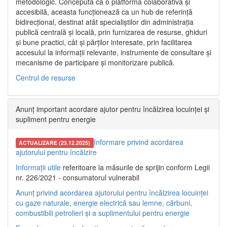
metodologic. Concepută ca o platformă colaborativă și
accesibilă, aceasta funcționează ca un hub de referință
bidirecțional, destinat atât specialiștilor din administrația
publică centrală și locală, prin furnizarea de resurse, ghiduri
și bune practici, cât și părților interesate, prin facilitarea
accesului la informații relevante, instrumente de consultare și
mecanisme de participare și monitorizare publică.
Centrul de resurse
Anunț important acordare ajutor pentru încălzirea locuinței și
supliment pentru energie
Informare privind acordarea
ACTUALIZARE (23.12.2025)
ajutorului pentru încălzire
Informații utile
referitoare la măsurile de sprijin conform Legii
nr. 226/2021 - consumatorul vulnerabil
Anunț privind acordarea ajutorului pentru încălzirea locuinței
cu gaze naturale, energie electrică sau lemne, cărbuni,
combustibili petrolieri și a suplimentului pentru energie