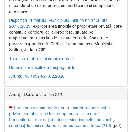
în coridorul de expropriere, cu modificările şi completările
ulterioare
Dispoziția Primarului Municipiului Slatina nr. 1458 din
20.10.2025
- exproprierea imobilelor proprietate privată, care
constituie coridorul de expropriere, situate pe
amplasamentul lucrării de utilitate publică „Construire
parcare supraetajată, Cartier Eugen Ionescu, Municipiul
Slatina, Județul Olt”
Tabel cu imobilele și cu proprietarii
Hotărâri de stabilire a despăgubirilor
Anunțul nr. 18594/24.02.2026
Anunț - Declarația unică 212
Persoanele desemnate pentru acordarea asistenței
privind completarea și/sau depunerea, precum și
transmiterea declarației unice privind impozitul pe venit și
contribuțiile sociale datorare de persoanele fizice (212)
(pdf)