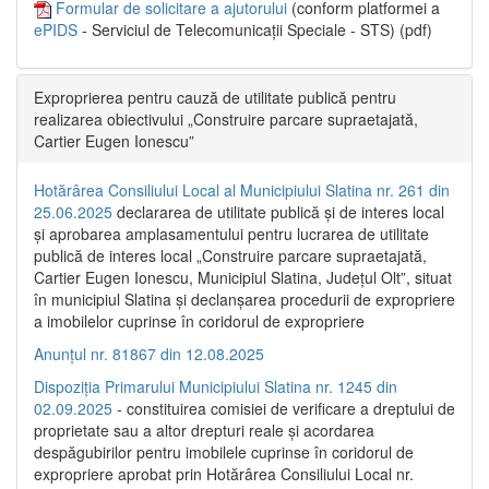
Formular de solicitare a ajutorului
(conform platformei a
ePIDS
- Serviciul de Telecomunicații Speciale - STS) (pdf)
Exproprierea pentru cauză de utilitate publică pentru
realizarea obiectivului „Construire parcare supraetajată,
Cartier Eugen Ionescu”
Hotărârea Consiliului Local al Municipiului Slatina nr. 261 din
25.06.2025
declararea de utilitate publică și de interes local
și aprobarea amplasamentului pentru lucrarea de utilitate
publică de interes local „Construire parcare supraetajată,
Cartier Eugen Ionescu, Municipiul Slatina, Județul Olt”, situat
în municipiul Slatina și declanșarea procedurii de expropriere
a imobilelor cuprinse în coridorul de expropriere
Anunțul nr. 81867 din 12.08.2025
Dispoziția Primarului Municipiului Slatina nr. 1245 din
02.09.2025
- constituirea comisiei de verificare a dreptului de
proprietate sau a altor drepturi reale și acordarea
despăgubirilor pentru imobilele cuprinse în coridorul de
expropriere aprobat prin Hotărârea Consiliului Local nr.