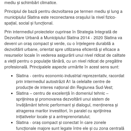
mediu şi schimbări climatice.
Principiul de bază pentru dezvoltarea pe termen mediu şi lung a
municipiului Slatina este reconectarea oraşului la nivel fizico-
spaţial, social şi funcţional.
Prin intermediul proiectelor cuprinse în Strategia Integrată de
Dezvoltare Urbană a Municipiului Slatina 2014 - 2020 Slatina va
deveni un oraş compact şi verde, cu o înţelegere durabilă a
dezvoltării urbane, orientat spre utilizarea eficientă şi eficace a
resurselor locale în vederea asigurării unui nivel ridicat de calitate
a vieţii pentru o populaţie tânără, cu un nivel ridicat de pregătire
profesională. Principalele aspecte urmărite în acest sens sunt:
Slatina - centru economic-industrial reprezentativ, racordat
prin intermediul autostrăzii A1 la celelalte centre de
producţie de interes naţional din Regiunea Sud-Vest;
Slatina – centru de excelenţă în domeniul tehnic –
sprijinirea şi promovarea dezvoltării unui sistem de
învăţământ tehnic performant şi dialogul, menţinerea şi
atragerea marilor investitori, în paralel cu sprijinirea
iniţiativelor locale şi a antreprenoriatului;
Slatina - oraş compact şi conectat în care zonele
funcţionale majore sunt legate între ele şi cu zona centrală