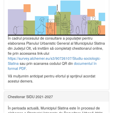
În cadrul procesului de consultare a populaţiei pentru
elaborarea Planului Urbanistic General al Municipiului Slatina
din Județul Olt, vă invităm să completați chestionarul online,
fie prin accesarea link-ului
https://survey.alchemer.eu/s3/90726107/Studiu-sociologic-
Slatina
sau prin scanarea codului QR din
documentul în
format PDF
.
Vă mulţumim anticipat pentru efortul şi sprijinul acordat
acestui demers.
Chestionar SIDU 2021-2027
În perioada actuală, Municipiul Slatina este în procesul de
elaborare a Strategiei Integrate de Dezvoltare Urbană 2021‐