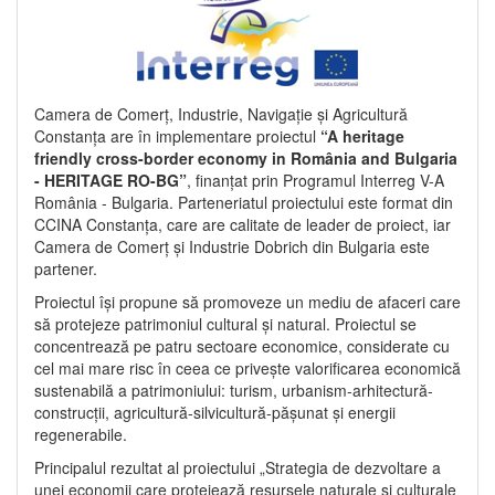
Camera de Comerț, Industrie, Navigație și Agricultură
Constanța are în implementare proiectul
“A heritage
friendly cross-border economy in România and Bulgaria
- HERITAGE RO-BG”
, finanțat prin Programul Interreg V-A
România - Bulgaria. Parteneriatul proiectului este format din
CCINA Constanța, care are calitate de leader de proiect, iar
Camera de Comerț și Industrie Dobrich din Bulgaria este
partener.
Proiectul își propune să promoveze un mediu de afaceri care
să protejeze patrimoniul cultural și natural. Proiectul se
concentrează pe patru sectoare economice, considerate cu
cel mai mare risc în ceea ce privește valorificarea economică
sustenabilă a patrimoniului: turism, urbanism-arhitectură-
construcții, agricultură-silvicultură-pășunat și energii
regenerabile.
Principalul rezultat al proiectului „Strategia de dezvoltare a
unei economii care protejează resursele naturale și culturale