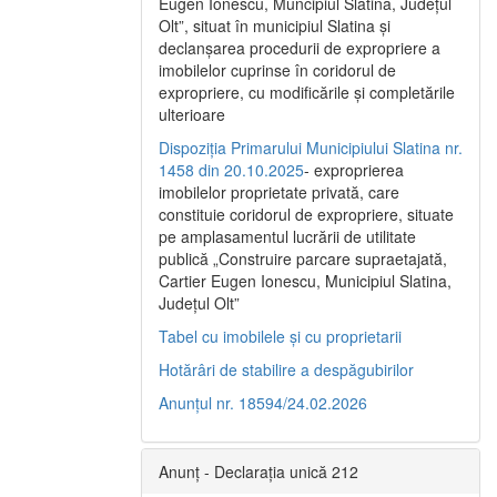
Eugen Ionescu, Muncipiul Slatina, Judeţul
Olt”, situat în municipiul Slatina şi
declanşarea procedurii de expropriere a
imobilelor cuprinse în coridorul de
expropriere, cu modificările şi completările
ulterioare
Dispoziția Primarului Municipiului Slatina nr.
1458 din 20.10.2025
- exproprierea
imobilelor proprietate privată, care
constituie coridorul de expropriere, situate
pe amplasamentul lucrării de utilitate
publică „Construire parcare supraetajată,
Cartier Eugen Ionescu, Municipiul Slatina,
Județul Olt”
Tabel cu imobilele și cu proprietarii
Hotărâri de stabilire a despăgubirilor
Anunțul nr. 18594/24.02.2026
Anunț - Declarația unică 212