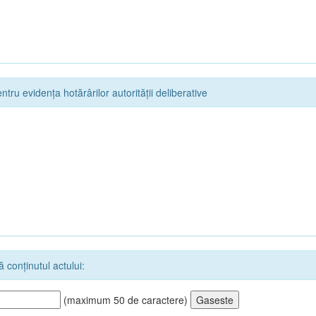
ntru evidența hotărârilor autorității deliberative
 conținutul actului:
(maximum 50 de caractere)