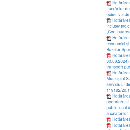
Hotărârea
Lucrărilor de
obiectivul de
Hotărârea
inclusiv indi
„Continuarea 
Hotărârea
economici și
Bazelor Sport
Hotărârea
30.06.2024) c
transport pu
Hotărârea
Municipiul S
serviciului d
119182/29.12
Hotărârea
operatorului 
public local 
a călătorilor
Hotărârea 
Hotărârea