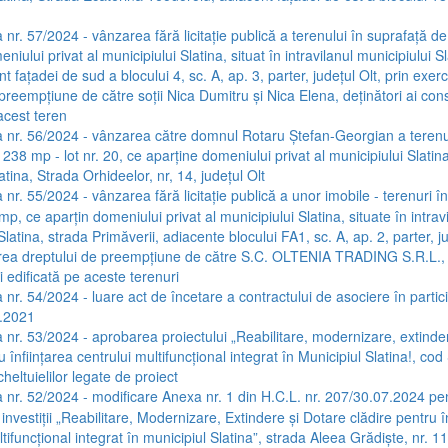
 nr. 57/2024 - vânzarea fără licitație publică a terenului în suprafață d
niului privat al municipiului Slatina, situat în intravilanul municipiului S
nt fațadei de sud a blocului 4, sc. A, ap. 3, parter, județul Olt, prin exer
preempțiune de către soții Nica Dumitru și Nica Elena, deținători ai cons
acest teren
 nr. 56/2024 - vânzarea către domnul Rotaru Ștefan-Georgian a terenu
238 mp - lot nr. 20, ce aparține domeniului privat al municipiului Slatina,
atina, Strada Orhideelor, nr, 14, județul Olt
nr. 55/2024 - vânzarea fără licitație publică a unor imobile - terenuri î
mp, ce aparțin domeniului privat al municipiului Slatina, situate în intrav
Slatina, strada Primăverii, adiacente blocului FA1, sc. A, ap. 2, parter, ju
area dreptului de preempțiune de către S.C. OLTENIA TRADING S.R.L.,
i edificată pe aceste terenuri
 nr. 54/2024 - luare act de încetare a contractului de asociere în partici
.2021
 nr. 53/2024 - aprobarea proiectului „Reabilitare, modernizare, extinde
u înființarea centrului multifuncțional integrat în Municipiul Slatina!, co
heltuielilor legate de proiect
 nr. 52/2024 - modificare Anexa nr. 1 din H.C.L. nr. 207/30.07.2024 pe
 investiții „Reabilitare, Modernizare, Extindere și Dotare clădire pentru î
tifuncțional integrat în municipiul Slatina”, strada Aleea Grădiște, nr. 11,