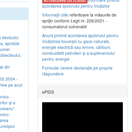
Informare privind
ACTUALIZARE (23.12.2025)
acordarea ajutorului pentru încălzire
Informații utile
referitoare la măsurile de
sprijin conform Legii nr. 226/2021 -
consumatorul vulnerabil
Anunț privind acordarea ajutorului pentru
a devizului
încălzirea locuinței cu gaze naturale,
ina, aprobat
energie electrică sau lemne, cărbuni,
 sumei
combustibili petrolieri și a suplimentului
biectivului,
pentru energie
at din
Formular cerere-declarație pe proprie
răspundere
.02.2024 -
rtive pe anul
ePIDS
hnico-
ilor și a
coveanu”
hnico-
jarea
nicipiul