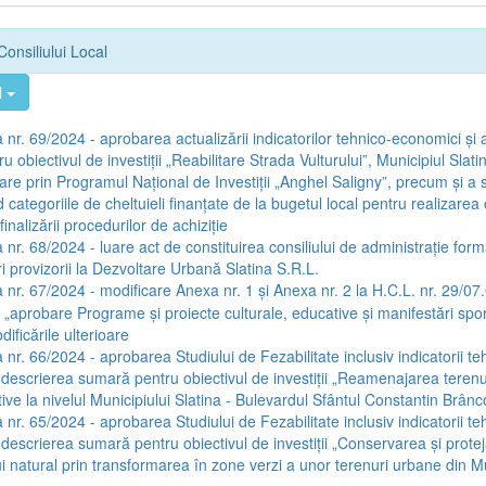
Consiliului Local
l
 nr. 69/2024 - aprobarea actualizării indicatorilor tehnico-economici și 
u obiectivul de investiții „Reabilitare Strada Vulturului”, Municipiul Slat
țare prin Programul Național de Investiții „Anghel Saligny”, precum și a
categoriile de cheltuieli finanțate de la bugetul local pentru realizarea o
inalizării procedurilor de achiziție
 nr. 68/2024 - luare act de constituirea consiliului de administrație form
i provizorii la Dezvoltare Urbană Slatina S.R.L.
 nr. 67/2024 - modificare Anexa nr. 1 și Anexa nr. 2 la H.C.L. nr. 29/07
a „aprobare Programe și proiecte culturale, educative și manifestări spo
ificările ulterioare
 nr. 66/2024 - aprobarea Studiului de Fezabilitate inclusiv indicatorii te
 descrierea sumară pentru obiectivul de investiții „Reamenajarea terenur
ive la nivelul Municipiului Slatina - Bulevardul Sfântul Constantin Brân
 nr. 65/2024 - aprobarea Studiului de Fezabilitate inclusiv indicatorii te
 descrierea sumară pentru obiectivul de investiții „Conservarea și prote
i natural prin transformarea în zone verzi a unor terenuri urbane din Mu