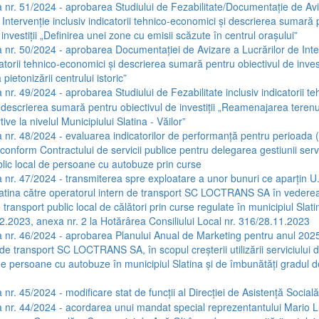
 nr. 51/2024 - aprobarea Studiului de Fezabilitate/Documentație de Av
 Intervenție inclusiv indicatorii tehnico-economici și descrierea sumară
 investiții „Definirea unei zone cu emisii scăzute în centrul orașului”
 nr. 50/2024 - aprobarea Documentației de Avizare a Lucrărilor de Inte
catorii tehnico-economici și descrierea sumară pentru obiectivul de invest
pietonizării centrului istoric”
 nr. 49/2024 - aprobarea Studiului de Fezabilitate inclusiv indicatorii te
 descrierea sumară pentru obiectivul de investiții „Reamenajarea terenur
ive la nivelul Municipiului Slatina - Văilor”
 nr. 48/2024 - evaluarea indicatorilor de performanță pentru perioada 
onform Contractului de servicii publice pentru delegarea gestiunii servi
blic local de persoane cu autobuze prin curse
 nr. 47/2024 - transmiterea spre exploatare a unor bunuri ce aparțin U
latina către operatorul intern de transport SC LOCTRANS SA în vederea 
e transport public local de călători prin curse regulate în municipiul Slati
.2023, anexa nr. 2 la Hotărârea Consiliului Local nr. 316/28.11.2023
 nr. 46/2024 - aprobarea Planului Anual de Marketing pentru anul 2025
de transport SC LOCTRANS SA, în scopul creșterii utilizării serviciului 
de persoane cu autobuze în municipiul Slatina și de îmbunătăți gradul de
nr. 45/2024 - modificare stat de funcții al Direcției de Asistență Socială
 nr. 44/2024 - acordarea unui mandat special reprezentantului Mario 