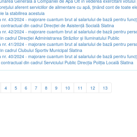
narea Generală a Companiei de Apă Olt în vederea exercitării votului
rețului aferent serviciilor de alimentare cu apă, ținând cont de toate e
ie la stabilirea acestuia
 nr. 43/2024 - majorare cuantum brut al salariului de bază pentru funcți
 contractual din cadrul Direcției de Asistență Socială Slatina
 nr. 42/2024 - majorare cuantum brut al salariului de bază pentru pers
in cadrul Direcției Administrarea Străzilor și Iluminatului Public
 nr. 41/2024 - majorare cuantum brut al salariului de bază pentru pers
in cadrul Clubului Sportiv Municipal Slatina
 nr. 40/2024 - majorare cuantum brut al salariului de bază pentru funcți
 contractual din cadrul Serviciului Public Direcția Poliția Locală Slatina
4
5
6
7
8
9
10
11
12
13