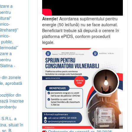
izare a
 pentru
ltural”
Atenție!
Acordarea suplimentului pentru
hnico-
energie (50 lei/lună) nu se face automat.
trehareți”
Beneficiarii trebuie să depună o cerere în
hnico-
platforma ePIDS, conform procedurii
 public,
legale.
intermodal”
izare a
 pentru
Slatina -
 din zonele
ale, aprobată
zițiilor din
rează înscrise
Dorobanțu
 S.R.L. a
na, situat în
 sc. B,
Ordonanța de urgență nr. 35/2025