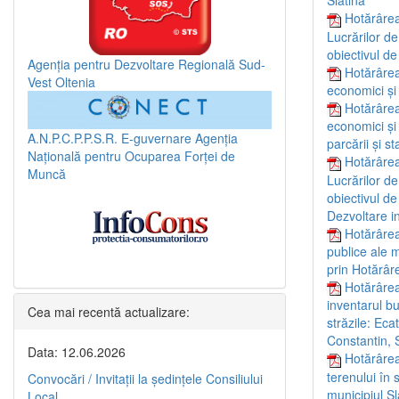
Slatina”
Hotărârea
Lucrărilor de
obiectivul de
Agenția pentru Dezvoltare Regională Sud-
Hotărârea
Vest Oltenia
economici și
Hotărârea
economici și 
A.N.P.C.P.P.S.R.
E-guvernare
Agenția
parcării și s
Națională pentru Ocuparea Forței de
Hotărârea
Muncă
Lucrărilor de
obiectivul de
Dezvoltare i
Hotărârea
publice ale m
prin Hotărâr
Hotărârea
inventarul bu
Cea mai recentă actualizare:
străzile: Ec
Constantin, 
Data: 12.06.2026
Hotărârea
terenului în 
Convocări / Invitaţii la şedinţele Consiliului
municipiul Sl
Local