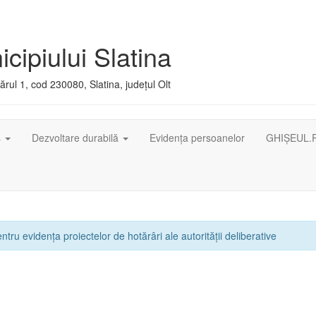
cipiului Slatina
rul 1, cod 230080, Slatina, județul Olt
ș
Dezvoltare durabilă
Evidența persoanelor
GHIȘEUL.
ntru evidența proiectelor de hotărâri ale autorității deliberative