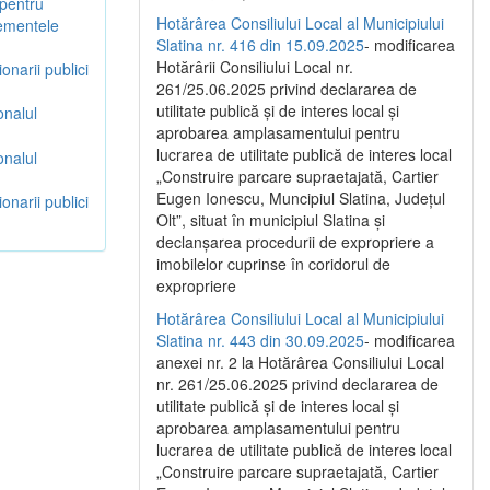
 pentru
Hotărârea Consiliului Local al Municipiului
lementele
Slatina nr. 416 din 15.09.2025
- modificarea
Hotărârii Consiliului Local nr.
onarii publici
261/25.06.2025 privind declararea de
utilitate publică și de interes local și
onalul
aprobarea amplasamentului pentru
lucrarea de utilitate publică de interes local
onalul
„Construire parcare supraetajată, Cartier
Eugen Ionescu, Muncipiul Slatina, Județul
onarii publici
Olt”, situat în municipiul Slatina și
declanșarea procedurii de expropriere a
imobilelor cuprinse în coridorul de
expropriere
Hotărârea Consiliului Local al Municipiului
Slatina nr. 443 din 30.09.2025
- modificarea
anexei nr. 2 la Hotărârea Consiliului Local
nr. 261/25.06.2025 privind declararea de
utilitate publică şi de interes local şi
aprobarea amplasamentului pentru
lucrarea de utilitate publică de interes local
„Construire parcare supraetajată, Cartier