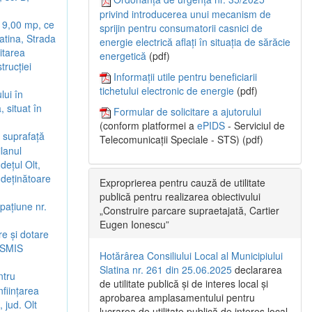
privind introducerea unui mecanism de
e 9,00 mp, ce
sprijin pentru consumatorii casnici de
latina, Strada
energie electrică aflați în situația de sărăcie
citarea
energetică
(pdf)
trucției
Informații utile pentru beneficiarii
tichetului electronic de energie
(pdf)
lui în
 situat în
Formular de solicitare a ajutorului
(conform platformei a
ePIDS
- Serviciul de
n suprafață
Telecomunicații Speciale - STS) (pdf)
ilanul
dețul Olt,
 deținătoare
Exproprierea pentru cauză de utilitate
publică pentru realizarea obiectivului
pațiune nr.
„Construire parcare supraetajată, Cartier
Eugen Ionescu”
re și dotare
d SMIS
Hotărârea Consiliului Local al Municipiului
Slatina nr. 261 din 25.06.2025
declararea
ntru
de utilitate publică și de interes local și
nființarea
aprobarea amplasamentului pentru
 jud. Olt
lucrarea de utilitate publică de interes local