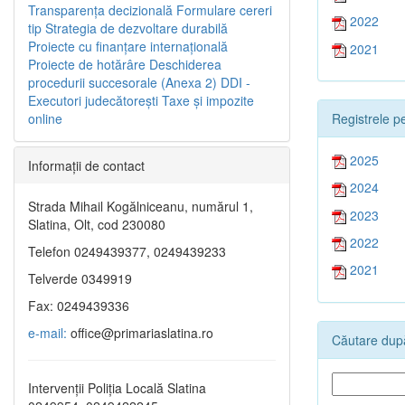
Transparenţa decizională
Formulare cereri
2022
tip
Strategia de dezvoltare durabilă
Proiecte cu finanţare internaţională
2021
Proiecte de hotărâre
Deschiderea
procedurii succesorale (Anexa 2)
DDI -
Executori judecătorești
Taxe şi impozite
Registrele pe
online
2025
Informaţii de contact
2024
Strada Mihail Kogălniceanu, numărul 1,
2023
Slatina, Olt, cod 230080
2022
Telefon 0249439377, 0249439233
2021
Telverde 0349919
Fax: 0249439336
e-mail:
office@primariaslatina.ro
Căutare după
Intervenții Poliția Locală Slatina