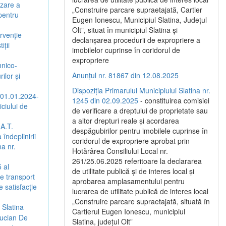
izare a
„Construire parcare supraetajată, Cartier
 pentru
Eugen Ionescu, Municipiul Slatina, Județul
Olt”, situat în municipiul Slatina și
rvenție
declanșarea procedurii de expropriere a
iții
imobilelor cuprinse în coridorul de
expropriere
hnico-
Anunțul nr. 81867 din 12.08.2025
ilor și
Dispoziția Primarului Municipiului Slatina nr.
(01.01.2024-
1245 din 02.09.2025
- constituirea comisiei
ciului de
de verificare a dreptului de proprietate sau
a altor drepturi reale și acordarea
.A.T.
despăgubirilor pentru imobilele cuprinse în
îndeplinirii
coridorul de expropriere aprobat prin
na nr.
Hotărârea Consiliului Local nr.
261/25.06.2025 referitoare la declararea
 al
de utilitate publică și de interes local și
de transport
aprobarea amplasamentului pentru
 satisfacție
lucrarea de utilitate publică de interes local
„Construire parcare supraetajată, situată în
 Slatina
Cartierul Eugen Ionescu, municipiul
Lucian De
Slatina, județul Olt”