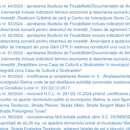
 nr. 64/2024 - aprobarea Studiului de Fezabilitate/Documentației de Av
 Intervenție inclusiv indicatorii tehnico-economici și descrierea sumară
 investiții „Realizare Grădină de vară și Centru de Interacțiune Socio-Cu
 nr. 63/2024 - aprobarea Studiului de Fezabilitate inclusiv indicatorii te
 descrierea sumară pentru obiectivul de investiții „Traseu de agrement S
 nr. 62/2024 - aprobarea Studiului de Fezabilitate inclusiv indicatorii te
descrierea sumară pentru obiectivul de investiții „Amenajare a spațiului
tațiilor de transport din zona Gării CFR în vederea constituirii unui nod 
 nr. 61/2024 - aprobarea Studiului de Fezabilitate/Documentație de Av
 Intervenție inclusiv indicatorii tehnico-economici și descrierea sumară
 investiții „Reabilitare zona Casa de Cultură a Sindicatelor în municipiul 
ntegrată zona Casa de Cultură a Sindicatelor”
 nr. 60/2024 - modificarea și completarea Anexei nr. 3 - Amplasamente
unicipiului Slatina unde se pot desfășura activități comerciale ocazion
ea Consiliului Local nr. 331/22.12.2017
 nr. 59/2024 - revocare H.C.L. nr. 281/22.10.2024 privind „rectificarea po
nurilor ce aparțin domeniului public al municipiului Slatina, la care figu
aterina Teodoroiu, Strada Plevnei, Strada Văilor, Strada Sergent Major 
Strada Prelungirea Tunari”
 nr. 58/2024 - concesionarea fără licitație publică către S.C. DIONISOS
suprafață de 42,00 mp, ce aparține domeniului privat al municipiului Slati
atina, Strada Ecaterina Teodoroiu, adiacent fațadei de est a blocului 18,