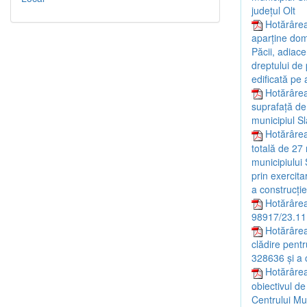
județul Olt
Hotărârea
aparține dome
Păcii, adiace
dreptului de 
edificată pe 
Hotărârea
suprafață de 
municipiul Sl
Hotărârea 
totală de 27 
municipiului 
prin exercit
a construcție
Hotărârea
98917/23.11
Hotărârea
clădire pentr
328636 și a c
Hotărârea
obiectivul de
Centrului Mul