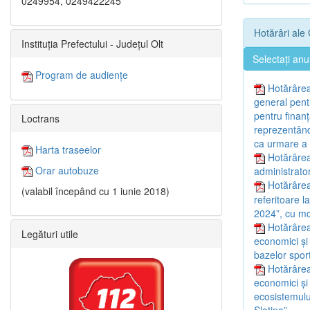
0249954, 0249422245
Hotărâri ale 
Instituția Prefectului - Județul Olt
Selectați anu
Program de audiențe
Hotărârea
general pentr
pentru finan
Loctrans
reprezentând 
ca urmare a f
Harta traseelor
Hotărârea
Orar autobuze
administrator
Hotărârea
(valabil începând cu 1 iunie 2018)
referitoare l
2024”, cu mod
Hotărârea
Legături utile
economici și
bazelor sport
Hotărârea
economici și
ecosistemulu