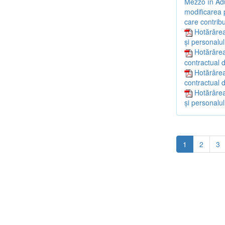
Mezzo în Adu
modificarea p
care contribu
Hotărârea
și personalul
Hotărârea
contractual d
Hotărârea
contractual d
Hotărârea
și personalul
1
2
3