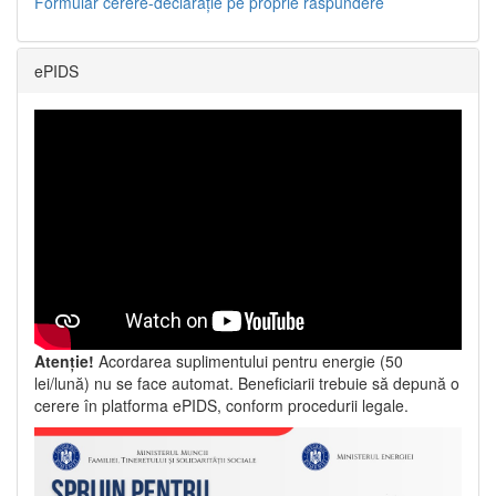
Formular cerere-declarație pe proprie răspundere
ePIDS
Atenție!
Acordarea suplimentului pentru energie (50
lei/lună) nu se face automat. Beneficiarii trebuie să depună o
cerere în platforma ePIDS, conform procedurii legale.