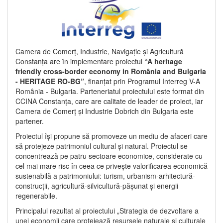
Camera de Comerț, Industrie, Navigație și Agricultură
Constanța are în implementare proiectul
“A heritage
friendly cross-border economy in România and Bulgaria
- HERITAGE RO-BG”
, finanțat prin Programul Interreg V-A
România - Bulgaria. Parteneriatul proiectului este format din
CCINA Constanța, care are calitate de leader de proiect, iar
Camera de Comerț și Industrie Dobrich din Bulgaria este
partener.
Proiectul își propune să promoveze un mediu de afaceri care
să protejeze patrimoniul cultural și natural. Proiectul se
concentrează pe patru sectoare economice, considerate cu
cel mai mare risc în ceea ce privește valorificarea economică
sustenabilă a patrimoniului: turism, urbanism-arhitectură-
construcții, agricultură-silvicultură-pășunat și energii
regenerabile.
Principalul rezultat al proiectului „Strategia de dezvoltare a
unei economii care protejează resursele naturale și culturale