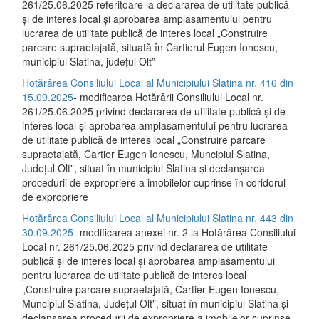
261/25.06.2025 referitoare la declararea de utilitate publică
și de interes local și aprobarea amplasamentului pentru
lucrarea de utilitate publică de interes local „Construire
parcare supraetajată, situată în Cartierul Eugen Ionescu,
municipiul Slatina, județul Olt”
Hotărârea Consiliului Local al Municipiului Slatina nr. 416 din
15.09.2025
- modificarea Hotărârii Consiliului Local nr.
261/25.06.2025 privind declararea de utilitate publică și de
interes local și aprobarea amplasamentului pentru lucrarea
de utilitate publică de interes local „Construire parcare
supraetajată, Cartier Eugen Ionescu, Muncipiul Slatina,
Județul Olt”, situat în municipiul Slatina și declanșarea
procedurii de expropriere a imobilelor cuprinse în coridorul
de expropriere
Hotărârea Consiliului Local al Municipiului Slatina nr. 443 din
30.09.2025
- modificarea anexei nr. 2 la Hotărârea Consiliului
Local nr. 261/25.06.2025 privind declararea de utilitate
publică şi de interes local şi aprobarea amplasamentului
pentru lucrarea de utilitate publică de interes local
„Construire parcare supraetajată, Cartier Eugen Ionescu,
Muncipiul Slatina, Judeţul Olt”, situat în municipiul Slatina şi
declanşarea procedurii de expropriere a imobilelor cuprinse