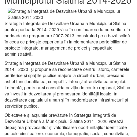
Strategia Integrată de Dezvoltare Urbană a Municipiului Slatina
pentru perioada 2014 -2020 vine în continuarea demersurilor din
perioada de programare 2007-2013, construind pe o bază solidă
în ceea ce priveşte experienţa în implementarea portofoliilor de
proiecte integrate, management de proiect și capacitate
administrativă.
Strategia Integrată de Dezvoltare Urbană a Municipiului Slatina
2014 - 2020 își propune să reconecteze centrul istoric, cartierele
periferice şi spaţiile publice majore la circuitul urban, crescând
astfel funcţionalitatea, competitivitatea şi atractivitatea oraşului.
Totodată, pentru a-şi consolida poziţia de centru regional, Slatina
va investi în dezvoltarea şi promovarea identităţii locale, în
dezvoltarea capitalului uman şi în modernizarea infrastructurii şi
serviciilor publice.
Obiectivele şi acţiunile prevăzute în Strategia Integrată de
Dezvoltare Urbană a Municipiului Slatina 2014 - 2020 vizează
depășirea provocărilor şi valorificarea oportunităţilor identificate
pe cele cinci paliere: economic, demografic, social, conectivitate,