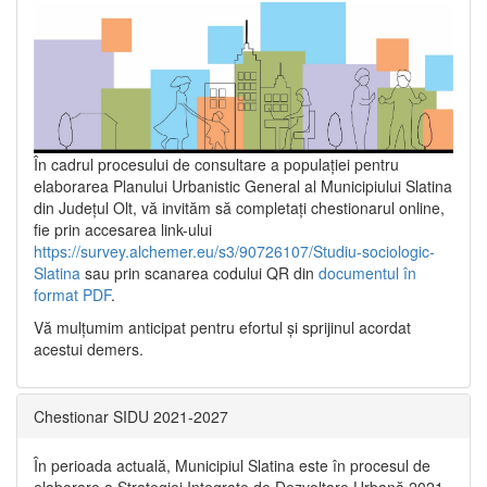
În cadrul procesului de consultare a populaţiei pentru
elaborarea Planului Urbanistic General al Municipiului Slatina
din Județul Olt, vă invităm să completați chestionarul online,
fie prin accesarea link-ului
https://survey.alchemer.eu/s3/90726107/Studiu-sociologic-
Slatina
sau prin scanarea codului QR din
documentul în
format PDF
.
Vă mulţumim anticipat pentru efortul şi sprijinul acordat
acestui demers.
Chestionar SIDU 2021-2027
În perioada actuală, Municipiul Slatina este în procesul de
elaborare a Strategiei Integrate de Dezvoltare Urbană 2021‐