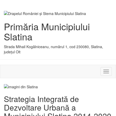
Primăria Municipiului
Slatina
Strada Mihail Kogălniceanu, numărul 1, cod 230080, Slatina,
județul Olt
Activ
sau
dezac
meniu
Strategia Integrată de
Dezvoltare Urbană a
Municipiului Slatina 2014-2020