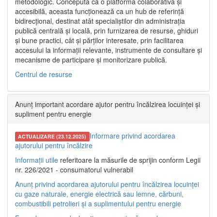
metodologic. Concepută ca o platformă colaborativă și
accesibilă, aceasta funcționează ca un hub de referință
bidirecțional, destinat atât specialiștilor din administrația
publică centrală și locală, prin furnizarea de resurse, ghiduri
și bune practici, cât și părților interesate, prin facilitarea
accesului la informații relevante, instrumente de consultare și
mecanisme de participare și monitorizare publică.
Centrul de resurse
Anunț important acordare ajutor pentru încălzirea locuinței și
supliment pentru energie
Informare privind acordarea
ACTUALIZARE (23.12.2025)
ajutorului pentru încălzire
Informații utile
referitoare la măsurile de sprijin conform Legii
nr. 226/2021 - consumatorul vulnerabil
Anunț privind acordarea ajutorului pentru încălzirea locuinței
cu gaze naturale, energie electrică sau lemne, cărbuni,
combustibili petrolieri și a suplimentului pentru energie