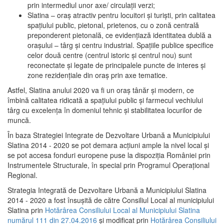
prin intermediul unor axe/ circulații verzi;
Slatina – oraş atractiv pentru locuitori şi turişti, prin calitatea
spaţiului public, pietonal, prietenos, cu o zonă centrală
preponderent pietonală, ce evidenţiază identitatea dublă a
oraşului – târg şi centru industrial. Spaţiile publice specifice
celor două centre (centrul istoric şi centrul nou) sunt
reconectate şi legate de principalele puncte de interes şi
zone rezidenţiale din oraş prin axe tematice.
Astfel, Slatina anului 2020 va fi un oraş tânăr şi modern, ce
îmbină calitatea ridicată a spaţiului public şi farmecul vechiului
târg cu excelenţa în domeniul tehnic şi stabilitatea locurilor de
muncă.
În baza Strategiei Integrate de Dezvoltare Urbană a Municipiului
Slatina 2014 - 2020 se pot demara acţiuni ample la nivel local şi
se pot accesa fonduri europene puse la dispoziţia României prin
Instrumentele Structurale, în special prin Programul Operațional
Regional.
Strategia Integrată de Dezvoltare Urbană a Municipiului Slatina
2014 - 2020 a fost însuşită de către Consiliul Local al municipiului
Slatina prin
Hotărârea Consiliului Local al Municipiului Slatina
numărul 111 din 27.04.2016
și modificat prin
Hotărârea Consiliului