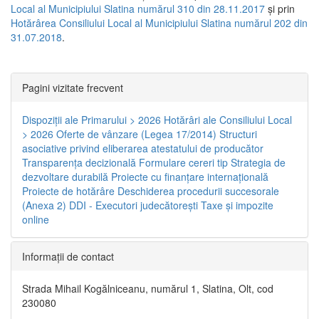
Local al Municipiului Slatina numărul 310 din 28.11.2017
și prin
Hotărârea Consiliului Local al Municipiului Slatina numărul 202 din
31.07.2018
.
Pagini vizitate frecvent
Dispoziţii ale Primarului > 2026
Hotărâri ale Consiliului Local
> 2026
Oferte de vânzare (Legea 17/2014)
Structuri
asociative privind eliberarea atestatului de producător
Transparenţa decizională
Formulare cereri tip
Strategia de
dezvoltare durabilă
Proiecte cu finanţare internaţională
Proiecte de hotărâre
Deschiderea procedurii succesorale
(Anexa 2)
DDI - Executori judecătorești
Taxe şi impozite
online
Informaţii de contact
Strada Mihail Kogălniceanu, numărul 1, Slatina, Olt, cod
230080