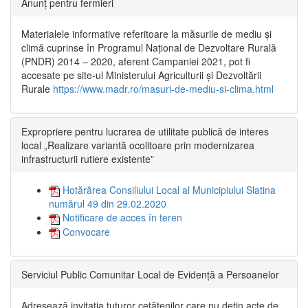
Anunț pentru fermieri
Materialele informative referitoare la măsurile de mediu și
climă cuprinse în Programul Național de Dezvoltare Rurală
(PNDR) 2014 – 2020, aferent Campaniei 2021, pot fi
accesate pe site-ul Ministerului Agriculturii și Dezvoltării
Rurale
https://www.madr.ro/masuri-de-mediu-si-clima.html
Expropriere pentru lucrarea de utilitate publică de interes
local „Realizare variantă ocolitoare prin modernizarea
infrastructurii rutiere existente”
Hotărârea Consiliului Local al Municipiului Slatina
numărul 49 din 29.02.2020
Notificare de acces în teren
Convocare
Serviciul Public Comunitar Local de Evidență a Persoanelor
Adresează invitația tuturor cetățenilor care nu dețin acte de