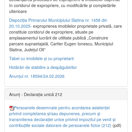
în coridorul de expropriere, cu modificările şi completările
ulterioare
Dispoziția Primarului Municipiului Slatina nr. 1458 din
20.10.2025
- exproprierea imobilelor proprietate privată, care
constituie coridorul de expropriere, situate pe
amplasamentul lucrării de utilitate publică „Construire
parcare supraetajată, Cartier Eugen Ionescu, Municipiul
Slatina, Județul Olt”
Tabel cu imobilele și cu proprietarii
Hotărâri de stabilire a despăgubirilor
Anunțul nr. 18594/24.02.2026
Anunț - Declarația unică 212
Persoanele desemnate pentru acordarea asistenței
privind completarea și/sau depunerea, precum și
transmiterea declarației unice privind impozitul pe venit și
contribuțiile sociale datorare de persoanele fizice (212)
(pdf)