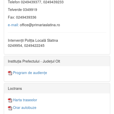
Telefon 0249439377, 0249439233
Telverde 0349919
Fax: 0249439336
e-mail:
office@primariaslatina.ro
Intervenții Poliția Locală Slatina
0249954, 0249422245
Instituția Prefectului - Județul Olt
Program de audiențe
Loctrans
Harta traseelor
Orar autobuze