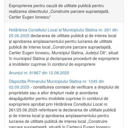
Exproprierea pentru cauză de utilitate publică pentru
realizarea obiectivului „Construire parcare supraetajată,
Cartier Eugen Ionescu”
Hotărârea Consiliului Local al Municipiului Slatina nr. 261 din
25.06.2025
declararea de utilitate publică și de interes local
și aprobarea amplasamentului pentru lucrarea de utilitate
publică de interes local „Construire parcare supraetajată,
Cartier Eugen Ionescu, Municipiul Slatina, Județul Olt”, situat
în municipiul Slatina și declanșarea procedurii de expropriere
a imobilelor cuprinse în coridorul de expropriere
Anunțul nr. 81867 din 12.08.2025
Dispoziția Primarului Municipiului Slatina nr. 1245 din
02.09.2025
- constituirea comisiei de verificare a dreptului de
proprietate sau a altor drepturi reale și acordarea
despăgubirilor pentru imobilele cuprinse în coridorul de
expropriere aprobat prin Hotărârea Consiliului Local nr.
261/25.06.2025 referitoare la declararea de utilitate publică
și de interes local și aprobarea amplasamentului pentru
lucrarea de utilitate publică de interes local „Construire
parcare supraetajată, situată în Cartierul Eugen Ionescu,