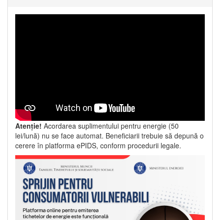
Atenție!
Acordarea suplimentului pentru energie (50
lei/lună) nu se face automat. Beneficiarii trebuie să depună o
cerere în platforma ePIDS, conform procedurii legale.