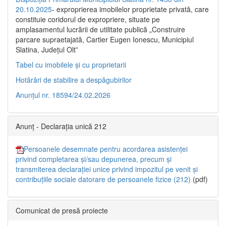
20.10.2025
- exproprierea imobilelor proprietate privată, care
constituie coridorul de expropriere, situate pe
amplasamentul lucrării de utilitate publică „Construire
parcare supraetajată, Cartier Eugen Ionescu, Municipiul
Slatina, Județul Olt”
Tabel cu imobilele și cu proprietarii
Hotărâri de stabilire a despăgubirilor
Anunțul nr. 18594/24.02.2026
Anunț - Declarația unică 212
Persoanele desemnate pentru acordarea asistenței
privind completarea și/sau depunerea, precum și
transmiterea declarației unice privind impozitul pe venit și
contribuțiile sociale datorare de persoanele fizice (212)
(pdf)
Comunicat de presă proiecte