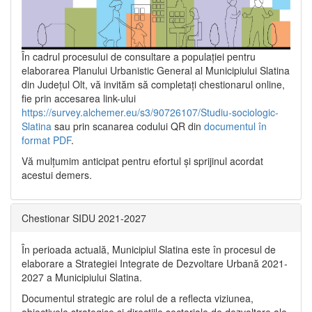
În cadrul procesului de consultare a populaţiei pentru
elaborarea Planului Urbanistic General al Municipiului Slatina
din Județul Olt, vă invităm să completați chestionarul online,
fie prin accesarea link-ului
https://survey.alchemer.eu/s3/90726107/Studiu-sociologic-
Slatina
sau prin scanarea codului QR din
documentul în
format PDF
.
Vă mulţumim anticipat pentru efortul şi sprijinul acordat
acestui demers.
Chestionar SIDU 2021-2027
În perioada actuală, Municipiul Slatina este în procesul de
elaborare a Strategiei Integrate de Dezvoltare Urbană 2021‐
2027 a Municipiului Slatina.
Documentul strategic are rolul de a reflecta viziunea,
obiectivele strategice și direcțiile sectoriale de dezvoltare ale