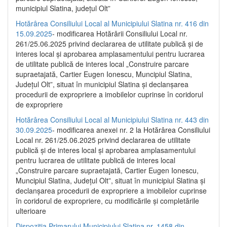
municipiul Slatina, județul Olt”
Hotărârea Consiliului Local al Municipiului Slatina nr. 416 din
15.09.2025
- modificarea Hotărârii Consiliului Local nr.
261/25.06.2025 privind declararea de utilitate publică și de
interes local și aprobarea amplasamentului pentru lucrarea
de utilitate publică de interes local „Construire parcare
supraetajată, Cartier Eugen Ionescu, Muncipiul Slatina,
Județul Olt”, situat în municipiul Slatina și declanșarea
procedurii de expropriere a imobilelor cuprinse în coridorul
de expropriere
Hotărârea Consiliului Local al Municipiului Slatina nr. 443 din
30.09.2025
- modificarea anexei nr. 2 la Hotărârea Consiliului
Local nr. 261/25.06.2025 privind declararea de utilitate
publică şi de interes local şi aprobarea amplasamentului
pentru lucrarea de utilitate publică de interes local
„Construire parcare supraetajată, Cartier Eugen Ionescu,
Muncipiul Slatina, Judeţul Olt”, situat în municipiul Slatina şi
declanşarea procedurii de expropriere a imobilelor cuprinse
în coridorul de expropriere, cu modificările şi completările
ulterioare
Dispoziția Primarului Municipiului Slatina nr. 1458 din