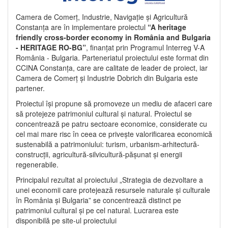
Camera de Comerț, Industrie, Navigație și Agricultură
Constanța are în implementare proiectul
“A heritage
friendly cross-border economy in România and Bulgaria
- HERITAGE RO-BG”
, finanțat prin Programul Interreg V-A
România - Bulgaria. Parteneriatul proiectului este format din
CCINA Constanța, care are calitate de leader de proiect, iar
Camera de Comerț și Industrie Dobrich din Bulgaria este
partener.
Proiectul își propune să promoveze un mediu de afaceri care
să protejeze patrimoniul cultural și natural. Proiectul se
concentrează pe patru sectoare economice, considerate cu
cel mai mare risc în ceea ce privește valorificarea economică
sustenabilă a patrimoniului: turism, urbanism-arhitectură-
construcții, agricultură-silvicultură-pășunat și energii
regenerabile.
Principalul rezultat al proiectului „Strategia de dezvoltare a
unei economii care protejează resursele naturale și culturale
în România și Bulgaria” se concentrează distinct pe
patrimoniul cultural și pe cel natural. Lucrarea este
disponibilă pe site-ul proiectului