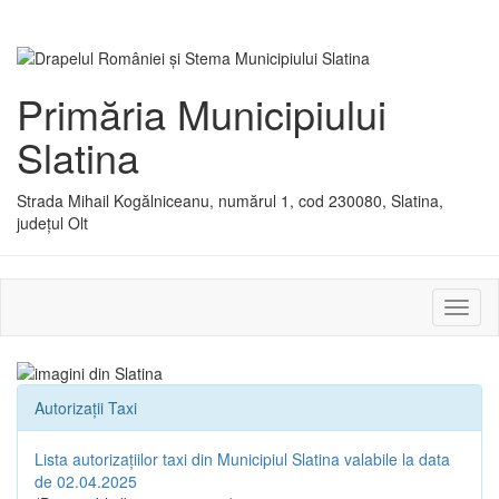
Primăria Municipiului
Slatina
Strada Mihail Kogălniceanu, numărul 1, cod 230080, Slatina,
județul Olt
Activ
sau
dezac
meniu
Autorizații Taxi
Lista autorizațiilor taxi din Municipiul Slatina valabile la data
de 02.04.2025