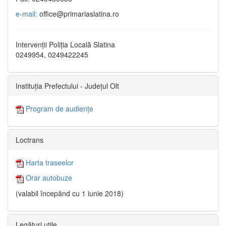
e-mail:
office@primariaslatina.ro
Intervenții Poliția Locală Slatina
0249954, 0249422245
Instituția Prefectului - Județul Olt
Program de audiențe
Loctrans
Harta traseelor
Orar autobuze
(valabil începând cu 1 iunie 2018)
Legături utile