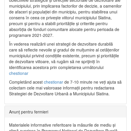
municipiului, prin implicarea factorilor de decizie, a oamenilor
de afaceri și populației din municipiu, pentru stabilirea unui
consens în ceea ce privește viitorul municipiului Slatina,
precum și pentru a stabili prioritățile și criteriile pentru
absorbția de fonduri comunitare alocate pentru perioada de
programare 2021-2027.
În vederea realizării unei strategii de dezvoltare durabilă
care să reflecte nevoile și gradul de mulțumire al cetățenilor
municipiului privind condițiile existente, precum și prioritățile
de dezvoltare viitoare, vă rugăm să ne sprijiniți în
identificarea acestora prin completarea următorului
chestionar
Completând acest
chestionar
de 7-10 minute ne veți ajuta să
colectam cele mai valoroase informații pentru redactarea
Strategiei de Dezvoltare Urbană a Municipiului Slatina.
Anunț pentru fermieri
Materialele informative referitoare la măsurile de mediu și
climă cuprinse în Programul Național de Dezvoltare Rurală