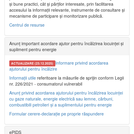
și bune practici, cât și părților interesate, prin facilitarea
accesului la informații relevante, instrumente de consultare și
mecanisme de participare și monitorizare publică.
Centrul de resurse
Anunț important acordare ajutor pentru încălzirea locuinței și
supliment pentru energie
Informare privind acordarea
ACTUALIZARE (23.12.2025)
ajutorului pentru încălzire
Informații utile
referitoare la măsurile de sprijin conform Legii
nr. 226/2021 - consumatorul vulnerabil
Anunț privind acordarea ajutorului pentru încălzirea locuinței
cu gaze naturale, energie electrică sau lemne, cărbuni,
combustibili petrolieri și a suplimentului pentru energie
Formular cerere-declarație pe proprie răspundere
ePIDS