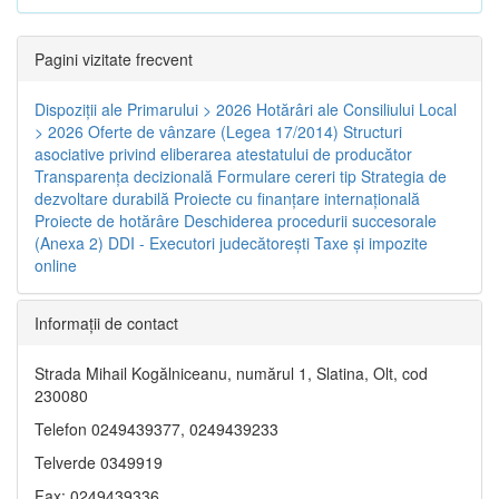
Pagini vizitate frecvent
Dispoziţii ale Primarului > 2026
Hotărâri ale Consiliului Local
> 2026
Oferte de vânzare (Legea 17/2014)
Structuri
asociative privind eliberarea atestatului de producător
Transparenţa decizională
Formulare cereri tip
Strategia de
dezvoltare durabilă
Proiecte cu finanţare internaţională
Proiecte de hotărâre
Deschiderea procedurii succesorale
(Anexa 2)
DDI - Executori judecătorești
Taxe şi impozite
online
Informaţii de contact
Strada Mihail Kogălniceanu, numărul 1, Slatina, Olt, cod
230080
Telefon 0249439377, 0249439233
Telverde 0349919
Fax: 0249439336