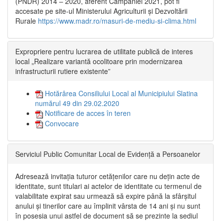
(PNDR) 2014 – 2020, aferent Campaniei 2021, pot fi
accesate pe site-ul Ministerului Agriculturii și Dezvoltării
Rurale
https://www.madr.ro/masuri-de-mediu-si-clima.html
Expropriere pentru lucrarea de utilitate publică de interes
local „Realizare variantă ocolitoare prin modernizarea
infrastructurii rutiere existente”
Hotărârea Consiliului Local al Municipiului Slatina
numărul 49 din 29.02.2020
Notificare de acces în teren
Convocare
Serviciul Public Comunitar Local de Evidență a Persoanelor
Adresează invitația tuturor cetățenilor care nu dețin acte de
identitate, sunt titulari ai actelor de identitate cu termenul de
valabilitate expirat sau urmează să expire până la sfârșitul
anului și tinerilor care au împlinit vârsta de 14 ani și nu sunt
în posesia unui astfel de document să se prezinte la sediul