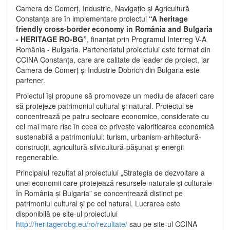
Camera de Comerț, Industrie, Navigație și Agricultură
Constanța are în implementare proiectul
“A heritage
friendly cross-border economy in România and Bulgaria
- HERITAGE RO-BG”
, finanțat prin Programul Interreg V-A
România - Bulgaria. Parteneriatul proiectului este format din
CCINA Constanța, care are calitate de leader de proiect, iar
Camera de Comerț și Industrie Dobrich din Bulgaria este
partener.
Proiectul își propune să promoveze un mediu de afaceri care
să protejeze patrimoniul cultural și natural. Proiectul se
concentrează pe patru sectoare economice, considerate cu
cel mai mare risc în ceea ce privește valorificarea economică
sustenabilă a patrimoniului: turism, urbanism-arhitectură-
construcții, agricultură-silvicultură-pășunat și energii
regenerabile.
Principalul rezultat al proiectului „Strategia de dezvoltare a
unei economii care protejează resursele naturale și culturale
în România și Bulgaria” se concentrează distinct pe
patrimoniul cultural și pe cel natural. Lucrarea este
disponibilă pe site-ul proiectului
http://heritagerobg.eu/ro/rezultate/
sau pe site-ul CCINA