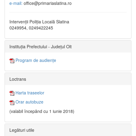
e-mail:
office@primariaslatina.ro
Intervenții Poliția Locală Slatina
0249954, 0249422245
Instituția Prefectului - Județul Olt
Program de audiențe
Loctrans
Harta traseelor
Orar autobuze
(valabil începând cu 1 iunie 2018)
Legături utile