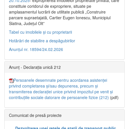
20.10.2025
- exproprierea imobilelor proprietate privată, care
constituie coridorul de expropriere, situate pe
amplasamentul lucrării de utilitate publică „Construire
parcare supraetajată, Cartier Eugen Ionescu, Municipiul
Slatina, Județul Olt”
Tabel cu imobilele și cu proprietarii
Hotărâri de stabilire a despăgubirilor
Anunțul nr. 18594/24.02.2026
Anunț - Declarația unică 212
Persoanele desemnate pentru acordarea asistenței
privind completarea și/sau depunerea, precum și
transmiterea declarației unice privind impozitul pe venit și
contribuțiile sociale datorare de persoanele fizice (212)
(pdf)
Comunicat de presă proiecte
„Dezvoltarea unei rețele de stații de transport public