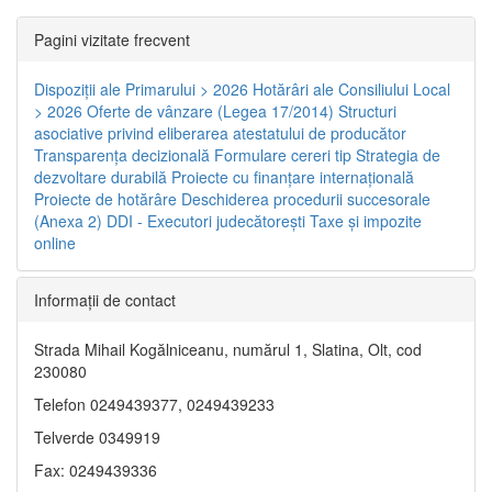
Pagini vizitate frecvent
Dispoziţii ale Primarului > 2026
Hotărâri ale Consiliului Local
> 2026
Oferte de vânzare (Legea 17/2014)
Structuri
asociative privind eliberarea atestatului de producător
Transparenţa decizională
Formulare cereri tip
Strategia de
dezvoltare durabilă
Proiecte cu finanţare internaţională
Proiecte de hotărâre
Deschiderea procedurii succesorale
(Anexa 2)
DDI - Executori judecătorești
Taxe şi impozite
online
Informaţii de contact
Strada Mihail Kogălniceanu, numărul 1, Slatina, Olt, cod
230080
Telefon 0249439377, 0249439233
Telverde 0349919
Fax: 0249439336