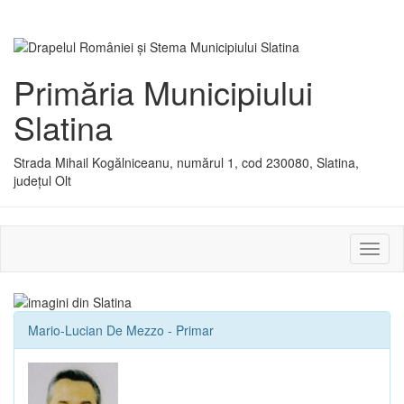
Primăria Municipiului
Slatina
Strada Mihail Kogălniceanu, numărul 1, cod 230080, Slatina,
județul Olt
Activ
sau
dezac
meniu
Mario-Lucian De Mezzo - Primar