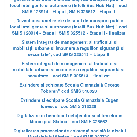
local inteligente și autonome (Intelli Bus Hub Net)”, cod
SMIS 128914 - Etapa I, SMIS 325512 - Etapa II
„Dezvoltarea unei rețele de stații de transport public
local inteligente și autonome (Intelli Bus Hub Net)”, cod
SMIS 128914 - Etapa I, SMIS 325512 - Etapa II - finalizat
„Sistem integrat de management al traficului și
mobilității urbane și impunere a regulilor, siguranță și
securitate”, cod SMIS 325513 – Etapa II
„Sistem integrat de management al traficului și
mobilității urbane și impunere a regulilor, siguranță și
securitate”, cod SMIS 325513 – finalizat
„Extindere și echipare Școala Gimnazială George
Poboran” cod SMIS 318323
„Extindere și echipare Școala Gimnazială Eugen
Ionescu” cod SMIS 318326
„Digitalizare în beneficiul cetățenilor și al firmelor în
Municipiul Slatina”, cod SMIS 326662
„Digitalizarea proceselor de asistență socială la nivelul
Municipiului Slatina”, cod SMIS 327732