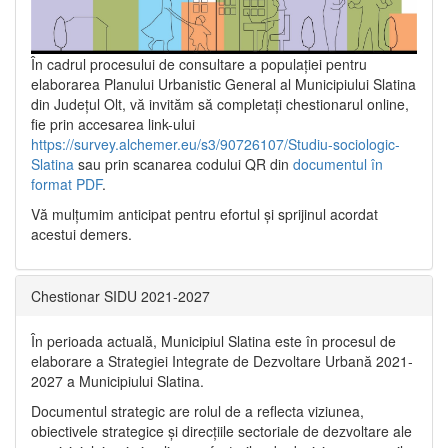
În cadrul procesului de consultare a populaţiei pentru
elaborarea Planului Urbanistic General al Municipiului Slatina
din Județul Olt, vă invităm să completați chestionarul online,
fie prin accesarea link-ului
https://survey.alchemer.eu/s3/90726107/Studiu-sociologic-
Slatina
sau prin scanarea codului QR din
documentul în
format PDF
.
Vă mulţumim anticipat pentru efortul şi sprijinul acordat
acestui demers.
Chestionar SIDU 2021-2027
În perioada actuală, Municipiul Slatina este în procesul de
elaborare a Strategiei Integrate de Dezvoltare Urbană 2021‐
2027 a Municipiului Slatina.
Documentul strategic are rolul de a reflecta viziunea,
obiectivele strategice și direcțiile sectoriale de dezvoltare ale