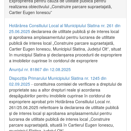
Exproprierea pentru cauză de utilitate publică pentru
realizarea obiectivului „Construire parcare supraetajată,
Cartier Eugen Ionescu”
Hotărârea Consiliului Local al Municipiului Slatina nr. 261 din
25.06.2025
declararea de utilitate publică și de interes local
și aprobarea amplasamentului pentru lucrarea de utilitate
publică de interes local „Construire parcare supraetajată,
Cartier Eugen Ionescu, Municipiul Slatina, Județul Olt”, situat
în municipiul Slatina și declanșarea procedurii de expropriere
a imobilelor cuprinse în coridorul de expropriere
Anunțul nr. 81867 din 12.08.2025
Dispoziția Primarului Municipiului Slatina nr. 1245 din
02.09.2025
- constituirea comisiei de verificare a dreptului de
proprietate sau a altor drepturi reale și acordarea
despăgubirilor pentru imobilele cuprinse în coridorul de
expropriere aprobat prin Hotărârea Consiliului Local nr.
261/25.06.2025 referitoare la declararea de utilitate publică
și de interes local și aprobarea amplasamentului pentru
lucrarea de utilitate publică de interes local „Construire
parcare supraetajată, situată în Cartierul Eugen Ionescu,
municipiul Slatina, județul Olt”