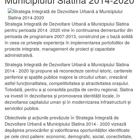
Strategia Integrată de Dezvoltare Urbană a Municipiului Slatina
pentru perioada 2014 -2020 vine în continuarea demersurilor din
perioada de programare 2007-2013, construind pe o bază solidă
în ceea ce priveşte experienţa în implementarea portofoliilor de
proiecte integrate, management de proiect și capacitate
administrativă.
Strategia Integrată de Dezvoltare Urbană a Municipiului Slatina
2014 - 2020 își propune să reconecteze centrul istoric, cartierele
periferice şi spaţiile publice majore la circuitul urban, crescând
astfel funcţionalitatea, competitivitatea şi atractivitatea oraşului.
Totodată, pentru a-şi consolida poziţia de centru regional, Slatina
va investi în dezvoltarea şi promovarea identităţii locale, în
dezvoltarea capitalului uman şi în modernizarea infrastructurii şi
serviciilor publice.
Obiectivele şi acţiunile prevăzute în Strategia Integrată de
Dezvoltare Urbană a Municipiului Slatina 2014 - 2020 vizează
depășirea provocărilor şi valorificarea oportunităţilor identificate
pe cele cinci paliere: economic, demografic, social, conectivitate,