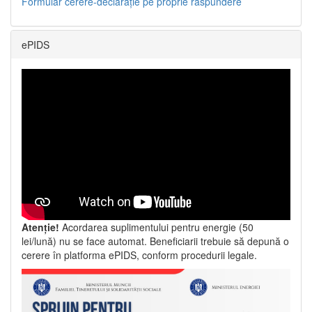
Formular cerere-declarație pe proprie răspundere
ePIDS
Atenție!
Acordarea suplimentului pentru energie (50
lei/lună) nu se face automat. Beneficiarii trebuie să depună o
cerere în platforma ePIDS, conform procedurii legale.