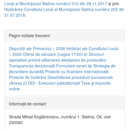
Local al Municipiului Slatina numărul 310 din 28.11.2017
și prin
Hotărârea Consiliului Local al Municipiului Slatina numărul 202 din
31.07.2018
.
Pagini vizitate frecvent
Dispoziţii ale Primarului > 2026
Hotărâri ale Consiliului Local
> 2026
Oferte de vânzare (Legea 17/2014)
Structuri
asociative privind eliberarea atestatului de producător
Transparenţa decizională
Formulare cereri tip
Strategia de
dezvoltare durabilă
Proiecte cu finanţare internaţională
Proiecte de hotărâre
Deschiderea procedurii succesorale
(Anexa 2)
DDI - Executori judecătorești
Taxe şi impozite
online
Informaţii de contact
Strada Mihail Kogălniceanu, numărul 1, Slatina, Olt, cod
230080