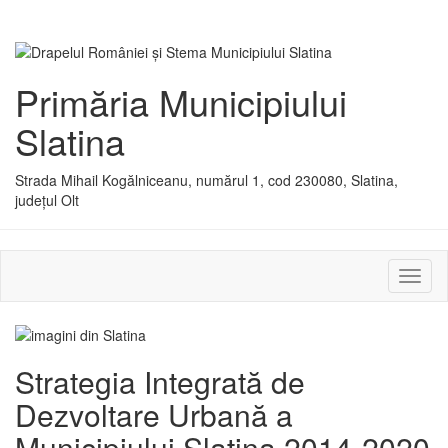
Primăria Municipiului
Slatina
Strada Mihail Kogălniceanu, numărul 1, cod 230080, Slatina,
județul Olt
Activ
sau
dezac
meniu
Strategia Integrată de
Dezvoltare Urbană a
Municipiului Slatina 2014-2020