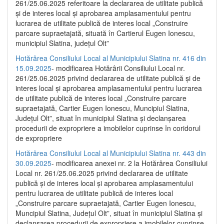
261/25.06.2025 referitoare la declararea de utilitate publică
și de interes local și aprobarea amplasamentului pentru
lucrarea de utilitate publică de interes local „Construire
parcare supraetajată, situată în Cartierul Eugen Ionescu,
municipiul Slatina, județul Olt”
Hotărârea Consiliului Local al Municipiului Slatina nr. 416 din
15.09.2025
- modificarea Hotărârii Consiliului Local nr.
261/25.06.2025 privind declararea de utilitate publică și de
interes local și aprobarea amplasamentului pentru lucrarea
de utilitate publică de interes local „Construire parcare
supraetajată, Cartier Eugen Ionescu, Muncipiul Slatina,
Județul Olt”, situat în municipiul Slatina și declanșarea
procedurii de expropriere a imobilelor cuprinse în coridorul
de expropriere
Hotărârea Consiliului Local al Municipiului Slatina nr. 443 din
30.09.2025
- modificarea anexei nr. 2 la Hotărârea Consiliului
Local nr. 261/25.06.2025 privind declararea de utilitate
publică şi de interes local şi aprobarea amplasamentului
pentru lucrarea de utilitate publică de interes local
„Construire parcare supraetajată, Cartier Eugen Ionescu,
Muncipiul Slatina, Judeţul Olt”, situat în municipiul Slatina şi
declanşarea procedurii de expropriere a imobilelor cuprinse