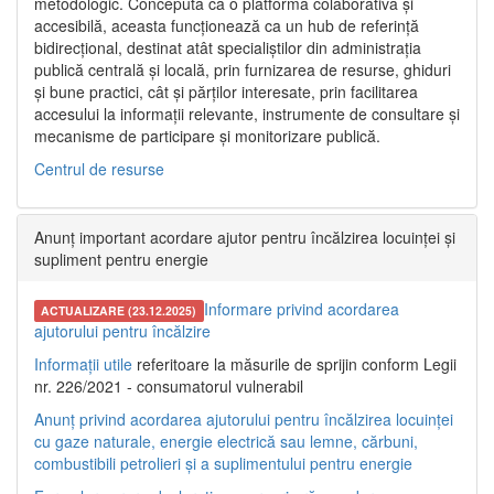
metodologic. Concepută ca o platformă colaborativă și
accesibilă, aceasta funcționează ca un hub de referință
bidirecțional, destinat atât specialiștilor din administrația
publică centrală și locală, prin furnizarea de resurse, ghiduri
și bune practici, cât și părților interesate, prin facilitarea
accesului la informații relevante, instrumente de consultare și
mecanisme de participare și monitorizare publică.
Centrul de resurse
Anunț important acordare ajutor pentru încălzirea locuinței și
supliment pentru energie
Informare privind acordarea
ACTUALIZARE (23.12.2025)
ajutorului pentru încălzire
Informații utile
referitoare la măsurile de sprijin conform Legii
nr. 226/2021 - consumatorul vulnerabil
Anunț privind acordarea ajutorului pentru încălzirea locuinței
cu gaze naturale, energie electrică sau lemne, cărbuni,
combustibili petrolieri și a suplimentului pentru energie