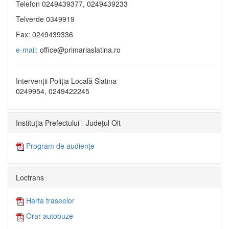
Telefon 0249439377, 0249439233
Telverde 0349919
Fax: 0249439336
e-mail:
office@primariaslatina.ro
Intervenții Poliția Locală Slatina
0249954, 0249422245
Instituția Prefectului - Județul Olt
Program de audiențe
Loctrans
Harta traseelor
Orar autobuze