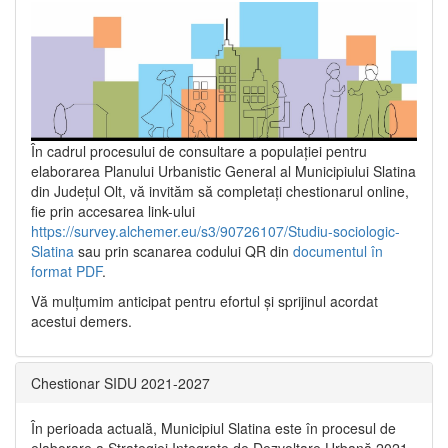
În cadrul procesului de consultare a populaţiei pentru
elaborarea Planului Urbanistic General al Municipiului Slatina
din Județul Olt, vă invităm să completați chestionarul online,
fie prin accesarea link-ului
https://survey.alchemer.eu/s3/90726107/Studiu-sociologic-
Slatina
sau prin scanarea codului QR din
documentul în
format PDF
.
Vă mulţumim anticipat pentru efortul şi sprijinul acordat
acestui demers.
Chestionar SIDU 2021-2027
În perioada actuală, Municipiul Slatina este în procesul de
elaborare a Strategiei Integrate de Dezvoltare Urbană 2021‐