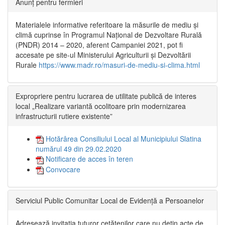
Anunț pentru fermieri
Materialele informative referitoare la măsurile de mediu și
climă cuprinse în Programul Național de Dezvoltare Rurală
(PNDR) 2014 – 2020, aferent Campaniei 2021, pot fi
accesate pe site-ul Ministerului Agriculturii și Dezvoltării
Rurale
https://www.madr.ro/masuri-de-mediu-si-clima.html
Expropriere pentru lucrarea de utilitate publică de interes
local „Realizare variantă ocolitoare prin modernizarea
infrastructurii rutiere existente”
Hotărârea Consiliului Local al Municipiului Slatina
numărul 49 din 29.02.2020
Notificare de acces în teren
Convocare
Serviciul Public Comunitar Local de Evidență a Persoanelor
Adresează invitația tuturor cetățenilor care nu dețin acte de