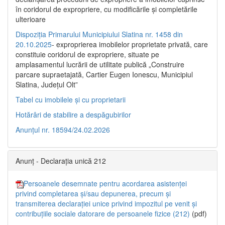
în coridorul de expropriere, cu modificările şi completările
ulterioare
Dispoziția Primarului Municipiului Slatina nr. 1458 din
20.10.2025
- exproprierea imobilelor proprietate privată, care
constituie coridorul de expropriere, situate pe
amplasamentul lucrării de utilitate publică „Construire
parcare supraetajată, Cartier Eugen Ionescu, Municipiul
Slatina, Județul Olt”
Tabel cu imobilele și cu proprietarii
Hotărâri de stabilire a despăgubirilor
Anunțul nr. 18594/24.02.2026
Anunț - Declarația unică 212
Persoanele desemnate pentru acordarea asistenței
privind completarea și/sau depunerea, precum și
transmiterea declarației unice privind impozitul pe venit și
contribuțiile sociale datorare de persoanele fizice (212)
(pdf)