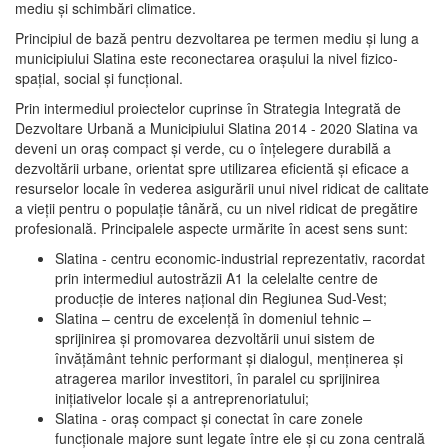
mediu şi schimbări climatice.
Principiul de bază pentru dezvoltarea pe termen mediu şi lung a
municipiului Slatina este reconectarea oraşului la nivel fizico-
spaţial, social şi funcţional.
Prin intermediul proiectelor cuprinse în Strategia Integrată de
Dezvoltare Urbană a Municipiului Slatina 2014 - 2020 Slatina va
deveni un oraş compact şi verde, cu o înţelegere durabilă a
dezvoltării urbane, orientat spre utilizarea eficientă şi eficace a
resurselor locale în vederea asigurării unui nivel ridicat de calitate
a vieţii pentru o populaţie tânără, cu un nivel ridicat de pregătire
profesională. Principalele aspecte urmărite în acest sens sunt:
Slatina - centru economic-industrial reprezentativ, racordat
prin intermediul autostrăzii A1 la celelalte centre de
producţie de interes naţional din Regiunea Sud-Vest;
Slatina – centru de excelenţă în domeniul tehnic –
sprijinirea şi promovarea dezvoltării unui sistem de
învăţământ tehnic performant şi dialogul, menţinerea şi
atragerea marilor investitori, în paralel cu sprijinirea
iniţiativelor locale şi a antreprenoriatului;
Slatina - oraş compact şi conectat în care zonele
funcţionale majore sunt legate între ele şi cu zona centrală