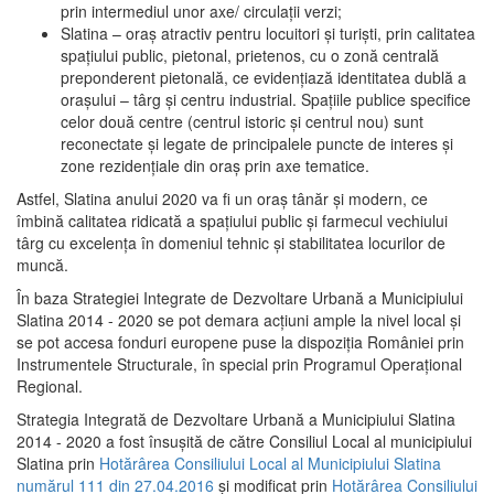
prin intermediul unor axe/ circulații verzi;
Slatina – oraş atractiv pentru locuitori şi turişti, prin calitatea
spaţiului public, pietonal, prietenos, cu o zonă centrală
preponderent pietonală, ce evidenţiază identitatea dublă a
oraşului – târg şi centru industrial. Spaţiile publice specifice
celor două centre (centrul istoric şi centrul nou) sunt
reconectate şi legate de principalele puncte de interes şi
zone rezidenţiale din oraş prin axe tematice.
Astfel, Slatina anului 2020 va fi un oraş tânăr şi modern, ce
îmbină calitatea ridicată a spaţiului public şi farmecul vechiului
târg cu excelenţa în domeniul tehnic şi stabilitatea locurilor de
muncă.
În baza Strategiei Integrate de Dezvoltare Urbană a Municipiului
Slatina 2014 - 2020 se pot demara acţiuni ample la nivel local şi
se pot accesa fonduri europene puse la dispoziţia României prin
Instrumentele Structurale, în special prin Programul Operațional
Regional.
Strategia Integrată de Dezvoltare Urbană a Municipiului Slatina
2014 - 2020 a fost însuşită de către Consiliul Local al municipiului
Slatina prin
Hotărârea Consiliului Local al Municipiului Slatina
numărul 111 din 27.04.2016
și modificat prin
Hotărârea Consiliului