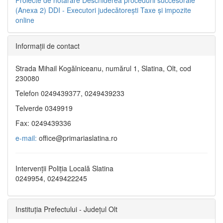
(Anexa 2)
DDI - Executori judecătorești
Taxe şi impozite
online
Informaţii de contact
Strada Mihail Kogălniceanu, numărul 1, Slatina, Olt, cod
230080
Telefon 0249439377, 0249439233
Telverde 0349919
Fax: 0249439336
e-mail:
office@primariaslatina.ro
Intervenții Poliția Locală Slatina
0249954, 0249422245
Instituția Prefectului - Județul Olt