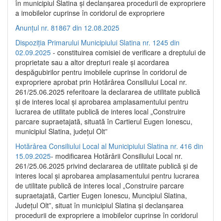
în municipiul Slatina și declanșarea procedurii de expropriere
a imobilelor cuprinse în coridorul de expropriere
Anunțul nr. 81867 din 12.08.2025
Dispoziția Primarului Municipiului Slatina nr. 1245 din
02.09.2025
- constituirea comisiei de verificare a dreptului de
proprietate sau a altor drepturi reale și acordarea
despăgubirilor pentru imobilele cuprinse în coridorul de
expropriere aprobat prin Hotărârea Consiliului Local nr.
261/25.06.2025 referitoare la declararea de utilitate publică
și de interes local și aprobarea amplasamentului pentru
lucrarea de utilitate publică de interes local „Construire
parcare supraetajată, situată în Cartierul Eugen Ionescu,
municipiul Slatina, județul Olt”
Hotărârea Consiliului Local al Municipiului Slatina nr. 416 din
15.09.2025
- modificarea Hotărârii Consiliului Local nr.
261/25.06.2025 privind declararea de utilitate publică și de
interes local și aprobarea amplasamentului pentru lucrarea
de utilitate publică de interes local „Construire parcare
supraetajată, Cartier Eugen Ionescu, Muncipiul Slatina,
Județul Olt”, situat în municipiul Slatina și declanșarea
procedurii de expropriere a imobilelor cuprinse în coridorul