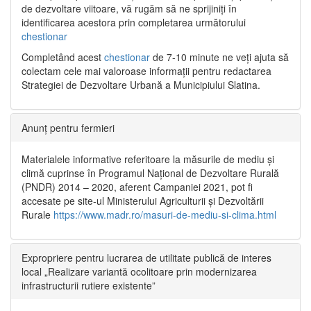
de dezvoltare viitoare, vă rugăm să ne sprijiniți în
identificarea acestora prin completarea următorului
chestionar
Completând acest
chestionar
de 7-10 minute ne veți ajuta să
colectam cele mai valoroase informații pentru redactarea
Strategiei de Dezvoltare Urbană a Municipiului Slatina.
Anunț pentru fermieri
Materialele informative referitoare la măsurile de mediu și
climă cuprinse în Programul Național de Dezvoltare Rurală
(PNDR) 2014 – 2020, aferent Campaniei 2021, pot fi
accesate pe site-ul Ministerului Agriculturii și Dezvoltării
Rurale
https://www.madr.ro/masuri-de-mediu-si-clima.html
Expropriere pentru lucrarea de utilitate publică de interes
local „Realizare variantă ocolitoare prin modernizarea
infrastructurii rutiere existente”