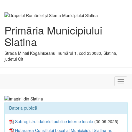
Primăria Municipiului
Slatina
Strada Mihail Kogălniceanu, numărul 1, cod 230080, Slatina,
județul Olt
Activ
sau
dezac
meniu
Datoria publică
Subregistrul datoriei publice interne locale
(30.09.2025)
Hotărârea Consiliului Local al Municipiului Slatina nr.