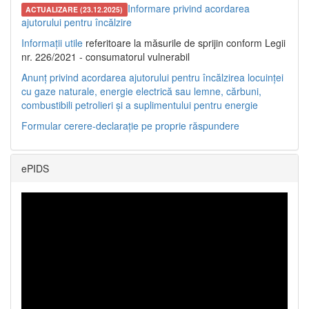
Informare privind acordarea
ACTUALIZARE (23.12.2025)
ajutorului pentru încălzire
Informații utile
referitoare la măsurile de sprijin conform Legii
nr. 226/2021 - consumatorul vulnerabil
Anunț privind acordarea ajutorului pentru încălzirea locuinței
cu gaze naturale, energie electrică sau lemne, cărbuni,
combustibili petrolieri și a suplimentului pentru energie
Formular cerere-declarație pe proprie răspundere
ePIDS