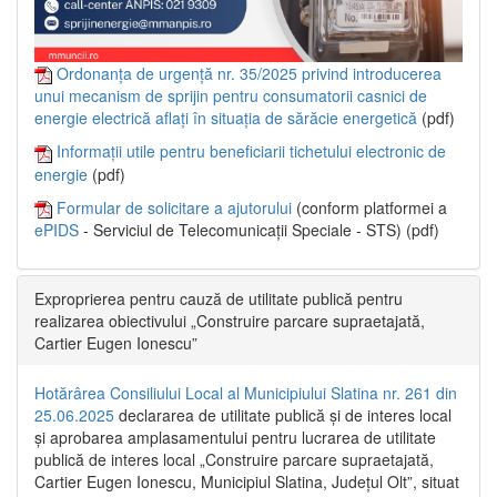
Ordonanța de urgență nr. 35/2025 privind introducerea
unui mecanism de sprijin pentru consumatorii casnici de
energie electrică aflați în situația de sărăcie energetică
(pdf)
Informații utile pentru beneficiarii tichetului electronic de
energie
(pdf)
Formular de solicitare a ajutorului
(conform platformei a
ePIDS
- Serviciul de Telecomunicații Speciale - STS) (pdf)
Exproprierea pentru cauză de utilitate publică pentru
realizarea obiectivului „Construire parcare supraetajată,
Cartier Eugen Ionescu”
Hotărârea Consiliului Local al Municipiului Slatina nr. 261 din
25.06.2025
declararea de utilitate publică și de interes local
și aprobarea amplasamentului pentru lucrarea de utilitate
publică de interes local „Construire parcare supraetajată,
Cartier Eugen Ionescu, Municipiul Slatina, Județul Olt”, situat