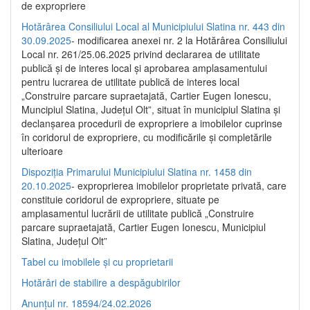
de expropriere
Hotărârea Consiliului Local al Municipiului Slatina nr. 443 din
30.09.2025
- modificarea anexei nr. 2 la Hotărârea Consiliului
Local nr. 261/25.06.2025 privind declararea de utilitate
publică şi de interes local şi aprobarea amplasamentului
pentru lucrarea de utilitate publică de interes local
„Construire parcare supraetajată, Cartier Eugen Ionescu,
Muncipiul Slatina, Judeţul Olt”, situat în municipiul Slatina şi
declanşarea procedurii de expropriere a imobilelor cuprinse
în coridorul de expropriere, cu modificările şi completările
ulterioare
Dispoziția Primarului Municipiului Slatina nr. 1458 din
20.10.2025
- exproprierea imobilelor proprietate privată, care
constituie coridorul de expropriere, situate pe
amplasamentul lucrării de utilitate publică „Construire
parcare supraetajată, Cartier Eugen Ionescu, Municipiul
Slatina, Județul Olt”
Tabel cu imobilele și cu proprietarii
Hotărâri de stabilire a despăgubirilor
Anunțul nr. 18594/24.02.2026