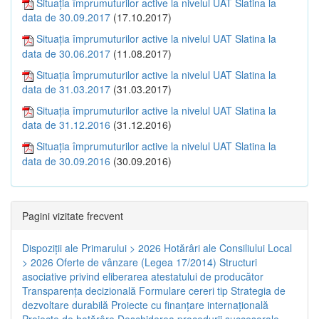
Situația împrumuturilor active la nivelul UAT Slatina la
data de 30.09.2017
(17.10.2017)
Situația împrumuturilor active la nivelul UAT Slatina la
data de 30.06.2017
(11.08.2017)
Situația împrumuturilor active la nivelul UAT Slatina la
data de 31.03.2017
(31.03.2017)
Situația împrumuturilor active la nivelul UAT Slatina la
data de 31.12.2016
(31.12.2016)
Situația împrumuturilor active la nivelul UAT Slatina la
data de 30.09.2016
(30.09.2016)
Pagini vizitate frecvent
Dispoziţii ale Primarului > 2026
Hotărâri ale Consiliului Local
> 2026
Oferte de vânzare (Legea 17/2014)
Structuri
asociative privind eliberarea atestatului de producător
Transparenţa decizională
Formulare cereri tip
Strategia de
dezvoltare durabilă
Proiecte cu finanţare internaţională
Proiecte de hotărâre
Deschiderea procedurii succesorale