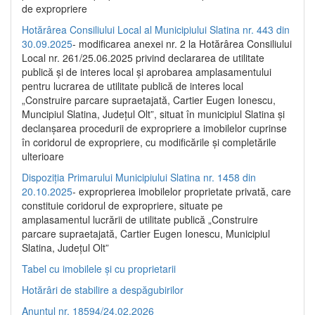
de expropriere
Hotărârea Consiliului Local al Municipiului Slatina nr. 443 din
30.09.2025
- modificarea anexei nr. 2 la Hotărârea Consiliului
Local nr. 261/25.06.2025 privind declararea de utilitate
publică şi de interes local şi aprobarea amplasamentului
pentru lucrarea de utilitate publică de interes local
„Construire parcare supraetajată, Cartier Eugen Ionescu,
Muncipiul Slatina, Judeţul Olt”, situat în municipiul Slatina şi
declanşarea procedurii de expropriere a imobilelor cuprinse
în coridorul de expropriere, cu modificările şi completările
ulterioare
Dispoziția Primarului Municipiului Slatina nr. 1458 din
20.10.2025
- exproprierea imobilelor proprietate privată, care
constituie coridorul de expropriere, situate pe
amplasamentul lucrării de utilitate publică „Construire
parcare supraetajată, Cartier Eugen Ionescu, Municipiul
Slatina, Județul Olt”
Tabel cu imobilele și cu proprietarii
Hotărâri de stabilire a despăgubirilor
Anunțul nr. 18594/24.02.2026