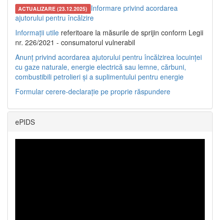
Informare privind acordarea
ACTUALIZARE (23.12.2025)
ajutorului pentru încălzire
Informații utile
referitoare la măsurile de sprijin conform Legii
nr. 226/2021 - consumatorul vulnerabil
Anunț privind acordarea ajutorului pentru încălzirea locuinței
cu gaze naturale, energie electrică sau lemne, cărbuni,
combustibili petrolieri și a suplimentului pentru energie
Formular cerere-declarație pe proprie răspundere
ePIDS