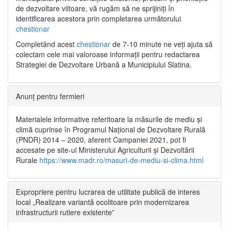
de dezvoltare viitoare, vă rugăm să ne sprijiniți în
identificarea acestora prin completarea următorului
chestionar
Completând acest
chestionar
de 7-10 minute ne veți ajuta să
colectam cele mai valoroase informații pentru redactarea
Strategiei de Dezvoltare Urbană a Municipiului Slatina.
Anunț pentru fermieri
Materialele informative referitoare la măsurile de mediu și
climă cuprinse în Programul Național de Dezvoltare Rurală
(PNDR) 2014 – 2020, aferent Campaniei 2021, pot fi
accesate pe site-ul Ministerului Agriculturii și Dezvoltării
Rurale
https://www.madr.ro/masuri-de-mediu-si-clima.html
Expropriere pentru lucrarea de utilitate publică de interes
local „Realizare variantă ocolitoare prin modernizarea
infrastructurii rutiere existente”