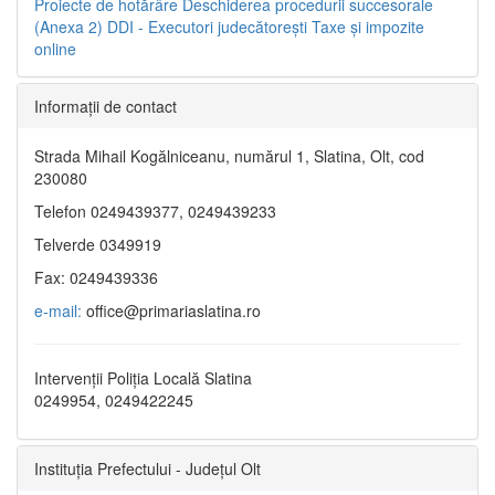
Proiecte de hotărâre
Deschiderea procedurii succesorale
(Anexa 2)
DDI - Executori judecătorești
Taxe şi impozite
online
Informaţii de contact
Strada Mihail Kogălniceanu, numărul 1, Slatina, Olt, cod
230080
Telefon 0249439377, 0249439233
Telverde 0349919
Fax: 0249439336
e-mail:
office@primariaslatina.ro
Intervenții Poliția Locală Slatina
0249954, 0249422245
Instituția Prefectului - Județul Olt