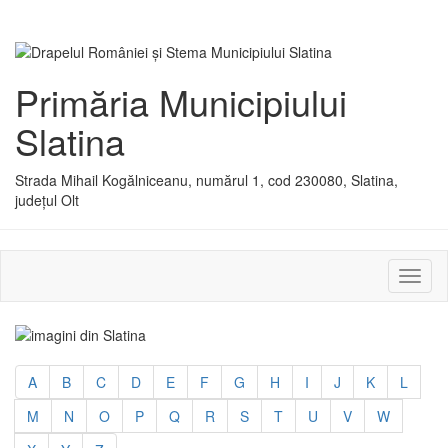
Primăria Municipiului
Slatina
Strada Mihail Kogălniceanu, numărul 1, cod 230080, Slatina,
județul Olt
Activ
sau
dezac
meniu
A
B
C
D
E
F
G
H
I
J
K
L
M
N
O
P
Q
R
S
T
U
V
W