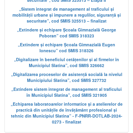
securitate”, cod SMIS 325513 – Etapa II
„Sistem integrat de management al traficului și
mobilității urbane și impunere a regulilor, siguranță și
securitate”, cod SMIS 325513 – finalizat
„Extindere și echipare Școala Gimnazială George
Poboran” cod SMIS 318323
„Extindere și echipare Școala Gimnazială Eugen
Ionescu” cod SMIS 318326
„Digitalizare în beneficiul cetățenilor și al firmelor în
Municipiul Slatina”, cod SMIS 326662
„Digitalizarea proceselor de asistență socială la nivelul
Municipiului Slatina”, cod SMIS 327732
„Extindere sistem integrat de management al traficului
în Municipiul Slatina”, cod SMIS 321905
„Echiparea laboratoarelor informatice și a atelierelor de
practică din unitățile de învățământ profesional și
tehnic din Municipiul Slatina” - F-PNRR-DOTLAB-2024-
0273 - finalizat