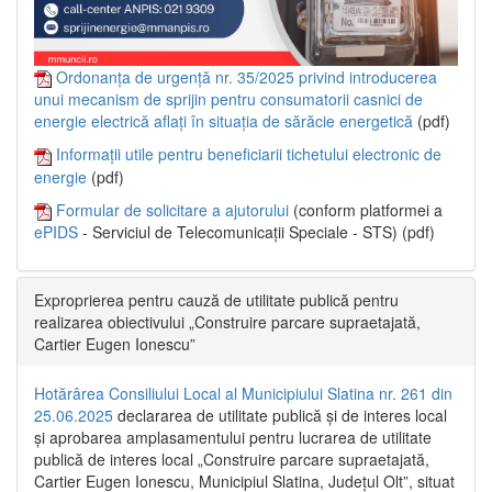
Ordonanța de urgență nr. 35/2025 privind introducerea
unui mecanism de sprijin pentru consumatorii casnici de
energie electrică aflați în situația de sărăcie energetică
(pdf)
Informații utile pentru beneficiarii tichetului electronic de
energie
(pdf)
Formular de solicitare a ajutorului
(conform platformei a
ePIDS
- Serviciul de Telecomunicații Speciale - STS) (pdf)
Exproprierea pentru cauză de utilitate publică pentru
realizarea obiectivului „Construire parcare supraetajată,
Cartier Eugen Ionescu”
Hotărârea Consiliului Local al Municipiului Slatina nr. 261 din
25.06.2025
declararea de utilitate publică și de interes local
și aprobarea amplasamentului pentru lucrarea de utilitate
publică de interes local „Construire parcare supraetajată,
Cartier Eugen Ionescu, Municipiul Slatina, Județul Olt”, situat