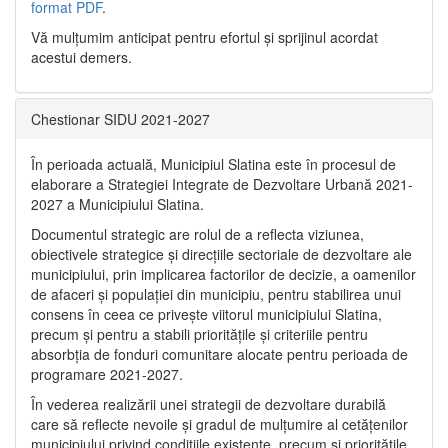
format PDF
.
Vă mulţumim anticipat pentru efortul şi sprijinul acordat
acestui demers.
Chestionar SIDU 2021-2027
În perioada actuală, Municipiul Slatina este în procesul de
elaborare a Strategiei Integrate de Dezvoltare Urbană 2021‐
2027 a Municipiului Slatina.
Documentul strategic are rolul de a reflecta viziunea,
obiectivele strategice și direcțiile sectoriale de dezvoltare ale
municipiului, prin implicarea factorilor de decizie, a oamenilor
de afaceri și populației din municipiu, pentru stabilirea unui
consens în ceea ce privește viitorul municipiului Slatina,
precum și pentru a stabili prioritățile și criteriile pentru
absorbția de fonduri comunitare alocate pentru perioada de
programare 2021-2027.
În vederea realizării unei strategii de dezvoltare durabilă
care să reflecte nevoile și gradul de mulțumire al cetățenilor
municipiului privind condițiile existente, precum și prioritățile