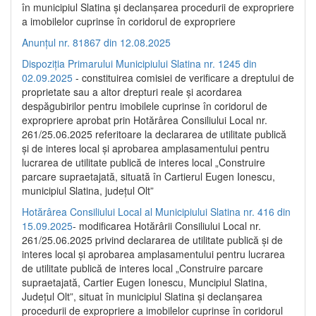
în municipiul Slatina și declanșarea procedurii de expropriere
a imobilelor cuprinse în coridorul de expropriere
Anunțul nr. 81867 din 12.08.2025
Dispoziția Primarului Municipiului Slatina nr. 1245 din
02.09.2025
- constituirea comisiei de verificare a dreptului de
proprietate sau a altor drepturi reale și acordarea
despăgubirilor pentru imobilele cuprinse în coridorul de
expropriere aprobat prin Hotărârea Consiliului Local nr.
261/25.06.2025 referitoare la declararea de utilitate publică
și de interes local și aprobarea amplasamentului pentru
lucrarea de utilitate publică de interes local „Construire
parcare supraetajată, situată în Cartierul Eugen Ionescu,
municipiul Slatina, județul Olt”
Hotărârea Consiliului Local al Municipiului Slatina nr. 416 din
15.09.2025
- modificarea Hotărârii Consiliului Local nr.
261/25.06.2025 privind declararea de utilitate publică și de
interes local și aprobarea amplasamentului pentru lucrarea
de utilitate publică de interes local „Construire parcare
supraetajată, Cartier Eugen Ionescu, Muncipiul Slatina,
Județul Olt”, situat în municipiul Slatina și declanșarea
procedurii de expropriere a imobilelor cuprinse în coridorul