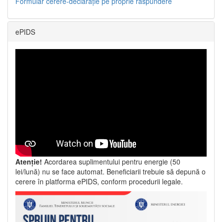
Formular cerere-declarație pe proprie răspundere
ePIDS
Atenție!
Acordarea suplimentului pentru energie (50
lei/lună) nu se face automat. Beneficiarii trebuie să depună o
cerere în platforma ePIDS, conform procedurii legale.