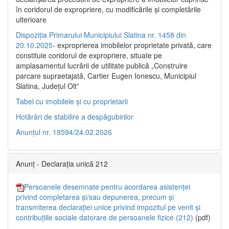
în coridorul de expropriere, cu modificările şi completările
ulterioare
Dispoziția Primarului Municipiului Slatina nr. 1458 din
20.10.2025
- exproprierea imobilelor proprietate privată, care
constituie coridorul de expropriere, situate pe
amplasamentul lucrării de utilitate publică „Construire
parcare supraetajată, Cartier Eugen Ionescu, Municipiul
Slatina, Județul Olt”
Tabel cu imobilele și cu proprietarii
Hotărâri de stabilire a despăgubirilor
Anunțul nr. 18594/24.02.2026
Anunț - Declarația unică 212
Persoanele desemnate pentru acordarea asistenței
privind completarea și/sau depunerea, precum și
transmiterea declarației unice privind impozitul pe venit și
contribuțiile sociale datorare de persoanele fizice (212)
(pdf)