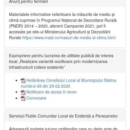
Anunț pentru fermieri
Materialele informative referitoare la măsurile de mediu și
climă cuprinse în Programul Național de Dezvoltare Rurală
(PNDR) 2014 – 2020, aferent Campaniei 2021, pot fi
accesate pe site-ul Ministerului Agriculturii și Dezvoltării
Rurale
https://www.madr.ro/masuri-de-mediu-si-clima.html
Expropriere pentru lucrarea de utilitate publică de interes
local „Realizare variantă ocolitoare prin modernizarea
infrastructurii rutiere existente”
Hotărârea Consiliului Local al Municipiului Slatina
numărul 49 din 29.02.2020
Notificare de acces în teren
Convocare
Serviciul Public Comunitar Local de Evidență a Persoanelor
Adresează invitația tuturor cetățenilor care nu dețin acte de