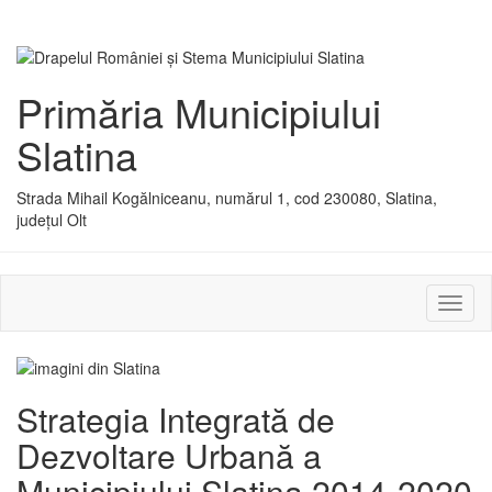
Primăria Municipiului
Slatina
Strada Mihail Kogălniceanu, numărul 1, cod 230080, Slatina,
județul Olt
Activ
sau
dezac
meniu
Strategia Integrată de
Dezvoltare Urbană a
Municipiului Slatina 2014-2020