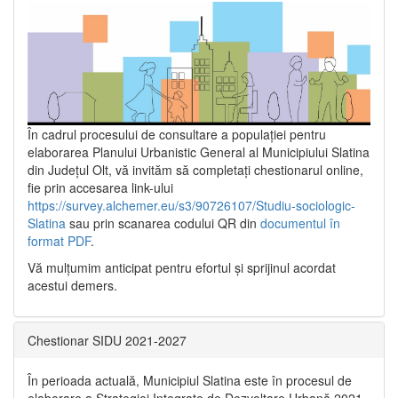
În cadrul procesului de consultare a populaţiei pentru
elaborarea Planului Urbanistic General al Municipiului Slatina
din Județul Olt, vă invităm să completați chestionarul online,
fie prin accesarea link-ului
https://survey.alchemer.eu/s3/90726107/Studiu-sociologic-
Slatina
sau prin scanarea codului QR din
documentul în
format PDF
.
Vă mulţumim anticipat pentru efortul şi sprijinul acordat
acestui demers.
Chestionar SIDU 2021-2027
În perioada actuală, Municipiul Slatina este în procesul de
elaborare a Strategiei Integrate de Dezvoltare Urbană 2021‐