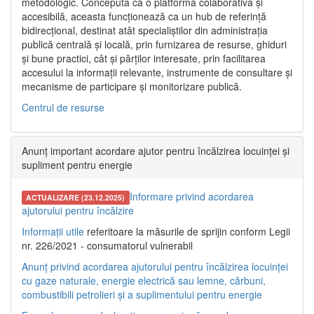
metodologic. Concepută ca o platformă colaborativă și
accesibilă, aceasta funcționează ca un hub de referință
bidirecțional, destinat atât specialiștilor din administrația
publică centrală și locală, prin furnizarea de resurse, ghiduri
și bune practici, cât și părților interesate, prin facilitarea
accesului la informații relevante, instrumente de consultare și
mecanisme de participare și monitorizare publică.
Centrul de resurse
Anunț important acordare ajutor pentru încălzirea locuinței și
supliment pentru energie
Informare privind acordarea
ACTUALIZARE (23.12.2025)
ajutorului pentru încălzire
Informații utile
referitoare la măsurile de sprijin conform Legii
nr. 226/2021 - consumatorul vulnerabil
Anunț privind acordarea ajutorului pentru încălzirea locuinței
cu gaze naturale, energie electrică sau lemne, cărbuni,
combustibili petrolieri și a suplimentului pentru energie