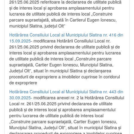
261/25.06.2025 referitoare la declararea de utilitate publică
și de interes local și aprobarea amplasamentului pentru
lucrarea de utilitate publică de interes local „Construire
parcare supraetajată, situată în Cartierul Eugen Ionescu,
municipiul Slatina, județul Olt”
Hotărârea Consiliului Local al Municipiului Slatina nr. 416 din
15.09.2025
- modificarea Hotărârii Consiliului Local nr.
261/25.06.2025 privind declararea de utilitate publică și de
interes local și aprobarea amplasamentului pentru lucrarea
de utilitate publică de interes local „Construire parcare
supraetajată, Cartier Eugen Ionescu, Muncipiul Slatina,
Județul Olt”, situat în municipiul Slatina și declanșarea
procedurii de expropriere a imobilelor cuprinse în coridorul
de expropriere
Hotărârea Consiliului Local al Municipiului Slatina nr. 443 din
30.09.2025
- modificarea anexei nr. 2 la Hotărârea Consiliului
Local nr. 261/25.06.2025 privind declararea de utilitate
publică şi de interes local şi aprobarea amplasamentului
pentru lucrarea de utilitate publică de interes local
„Construire parcare supraetajată, Cartier Eugen Ionescu,
Muncipiul Slatina, Judeţul Olt”, situat în municipiul Slatina şi
declanşarea procedurii de expropriere a imobilelor cuprinse