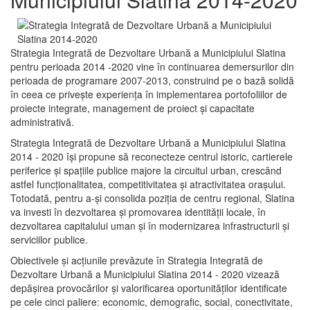
Strategia Integrată de Dezvoltare Urbană a Municipiului Slatina
pentru perioada 2014 -2020 vine în continuarea demersurilor din
perioada de programare 2007-2013, construind pe o bază solidă
în ceea ce priveşte experienţa în implementarea portofoliilor de
proiecte integrate, management de proiect și capacitate
administrativă.
Strategia Integrată de Dezvoltare Urbană a Municipiului Slatina
2014 - 2020 își propune să reconecteze centrul istoric, cartierele
periferice şi spaţiile publice majore la circuitul urban, crescând
astfel funcţionalitatea, competitivitatea şi atractivitatea oraşului.
Totodată, pentru a-şi consolida poziţia de centru regional, Slatina
va investi în dezvoltarea şi promovarea identităţii locale, în
dezvoltarea capitalului uman şi în modernizarea infrastructurii şi
serviciilor publice.
Obiectivele şi acţiunile prevăzute în Strategia Integrată de
Dezvoltare Urbană a Municipiului Slatina 2014 - 2020 vizează
depășirea provocărilor şi valorificarea oportunităţilor identificate
pe cele cinci paliere: economic, demografic, social, conectivitate,