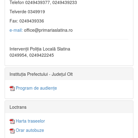
Telefon 0249439377, 0249439233
Telverde 0349919
Fax: 0249439336
e-mail:
office@primariaslatina.ro
Intervenții Poliția Locală Slatina
0249954, 0249422245
Instituția Prefectului - Județul Olt
Program de audiențe
Loctrans
Harta traseelor
Orar autobuze