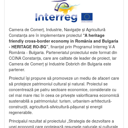
Camera de Comerț, Industrie, Navigație și Agricultură
Constanța are în implementare proiectul
“A heritage
friendly cross-border economy in România and Bulgaria
- HERITAGE RO-BG”
, finanțat prin Programul Interreg V-A
România - Bulgaria. Parteneriatul proiectului este format din
CCINA Constanța, care are calitate de leader de proiect, iar
Camera de Comerț și Industrie Dobrich din Bulgaria este
partener.
Proiectul își propune să promoveze un mediu de afaceri care
să protejeze patrimoniul cultural și natural. Proiectul se
concentrează pe patru sectoare economice, considerate cu
cel mai mare risc în ceea ce privește valorificarea economică
sustenabilă a patrimoniului: turism, urbanism-arhitectură-
construcții, agricultură-silvicultură-pășunat și energii
regenerabile.
Principalul rezultat al proiectului „Strategia de dezvoltare a
unei economii care protejează resursele naturale și culturale