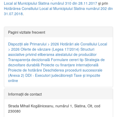
Local al Municipiului Slatina numărul 310 din 28.11.2017
și prin
Hotărârea Consiliului Local al Municipiului Slatina numărul 202 din
31.07.2018
.
Pagini vizitate frecvent
Dispoziţii ale Primarului > 2026
Hotărâri ale Consiliului Local
> 2026
Oferte de vânzare (Legea 17/2014)
Structuri
asociative privind eliberarea atestatului de producător
Transparenţa decizională
Formulare cereri tip
Strategia de
dezvoltare durabilă
Proiecte cu finanţare internaţională
Proiecte de hotărâre
Deschiderea procedurii succesorale
(Anexa 2)
DDI - Executori judecătorești
Taxe şi impozite
online
Informaţii de contact
Strada Mihail Kogălniceanu, numărul 1, Slatina, Olt, cod
230080