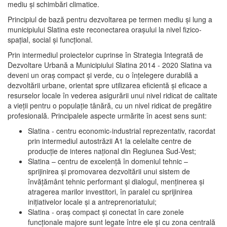
mediu şi schimbări climatice.
Principiul de bază pentru dezvoltarea pe termen mediu şi lung a
municipiului Slatina este reconectarea oraşului la nivel fizico-
spaţial, social şi funcţional.
Prin intermediul proiectelor cuprinse în Strategia Integrată de
Dezvoltare Urbană a Municipiului Slatina 2014 - 2020 Slatina va
deveni un oraş compact şi verde, cu o înţelegere durabilă a
dezvoltării urbane, orientat spre utilizarea eficientă şi eficace a
resurselor locale în vederea asigurării unui nivel ridicat de calitate
a vieţii pentru o populaţie tânără, cu un nivel ridicat de pregătire
profesională. Principalele aspecte urmărite în acest sens sunt:
Slatina - centru economic-industrial reprezentativ, racordat
prin intermediul autostrăzii A1 la celelalte centre de
producţie de interes naţional din Regiunea Sud-Vest;
Slatina – centru de excelenţă în domeniul tehnic –
sprijinirea şi promovarea dezvoltării unui sistem de
învăţământ tehnic performant şi dialogul, menţinerea şi
atragerea marilor investitori, în paralel cu sprijinirea
iniţiativelor locale şi a antreprenoriatului;
Slatina - oraş compact şi conectat în care zonele
funcţionale majore sunt legate între ele şi cu zona centrală