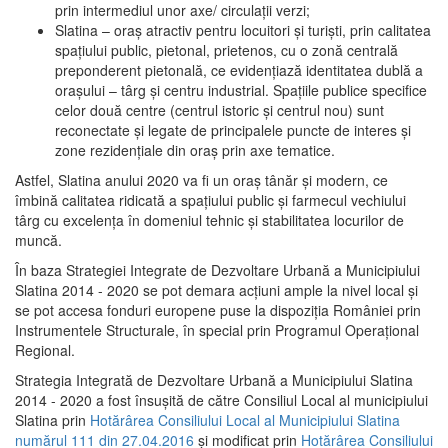
prin intermediul unor axe/ circulații verzi;
Slatina – oraş atractiv pentru locuitori şi turişti, prin calitatea
spaţiului public, pietonal, prietenos, cu o zonă centrală
preponderent pietonală, ce evidenţiază identitatea dublă a
oraşului – târg şi centru industrial. Spaţiile publice specifice
celor două centre (centrul istoric şi centrul nou) sunt
reconectate şi legate de principalele puncte de interes şi
zone rezidenţiale din oraş prin axe tematice.
Astfel, Slatina anului 2020 va fi un oraş tânăr şi modern, ce
îmbină calitatea ridicată a spaţiului public şi farmecul vechiului
târg cu excelenţa în domeniul tehnic şi stabilitatea locurilor de
muncă.
În baza Strategiei Integrate de Dezvoltare Urbană a Municipiului
Slatina 2014 - 2020 se pot demara acţiuni ample la nivel local şi
se pot accesa fonduri europene puse la dispoziţia României prin
Instrumentele Structurale, în special prin Programul Operațional
Regional.
Strategia Integrată de Dezvoltare Urbană a Municipiului Slatina
2014 - 2020 a fost însuşită de către Consiliul Local al municipiului
Slatina prin
Hotărârea Consiliului Local al Municipiului Slatina
numărul 111 din 27.04.2016
și modificat prin
Hotărârea Consiliului