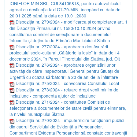
IONIFLOR MIN SRL, CUI 34105818, pentru autovehiculul
agreat cu destinația taxi OT-79-MIN, începând cu data de
20.01.2025 până la data de 19.01.2030
Dispoziția nr. 279/2024 - modificarea și completarea art. 1
din Dispoziția Primarului nr. 1580/10.10.2024 privind
constituirea comisiei de selecționare a documentelor
întocmite și deținute de Primăria Municipiului Slatina
Dispoziția nr. 277/2024 - aprobarea desfășurării
proiectului socio-cultural „Călătorie la iesle” în data de 14
decembrie 2024, în Parcul Tineretului din Slatina, jud. Olt
Dispoziția nr. 276/2024 - aprobarea organizării unor
activități de către Inspectoratul General pentru Situații de
Urgență cu ocazia sărbătoririi a 20 de ani de la înființare
Dispoziția nr. 275/2024 - convocarea Consiliului Local
Dispoziția nr. 273/2024 - reluare drept venit minim de
incluziune - componenta ajutor de incluziune
Dispoziția nr. 271/2024 - constituirea Comisiei de
selecționare a documentelor de stare civilă pentru eliminare,
la nivelul municipiului Slatina
Dispoziția nr. 270/2024 - împuternicire funcționari publici
din cadrul Serviciului de Evidență a Persoanelor,
Compartiment Evidența Persoanelor să constate contravenții