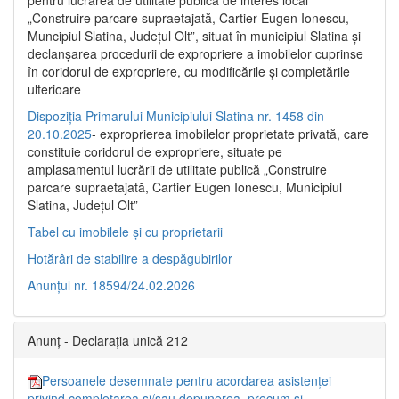
pentru lucrarea de utilitate publică de interes local
„Construire parcare supraetajată, Cartier Eugen Ionescu,
Muncipiul Slatina, Judeţul Olt”, situat în municipiul Slatina şi
declanşarea procedurii de expropriere a imobilelor cuprinse
în coridorul de expropriere, cu modificările şi completările
ulterioare
Dispoziția Primarului Municipiului Slatina nr. 1458 din
20.10.2025
- exproprierea imobilelor proprietate privată, care
constituie coridorul de expropriere, situate pe
amplasamentul lucrării de utilitate publică „Construire
parcare supraetajată, Cartier Eugen Ionescu, Municipiul
Slatina, Județul Olt”
Tabel cu imobilele și cu proprietarii
Hotărâri de stabilire a despăgubirilor
Anunțul nr. 18594/24.02.2026
Anunț - Declarația unică 212
Persoanele desemnate pentru acordarea asistenței
privind completarea și/sau depunerea, precum și