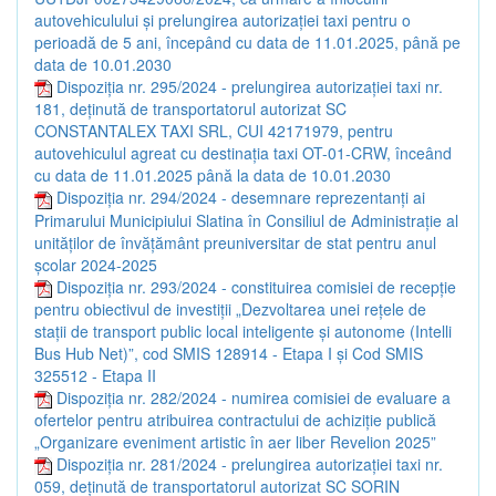
autovehiculului și prelungirea autorizației taxi pentru o
perioadă de 5 ani, începând cu data de 11.01.2025, până pe
data de 10.01.2030
Dispoziția nr. 295/2024 - prelungirea autorizației taxi nr.
181, deținută de transportatorul autorizat SC
CONSTANTALEX TAXI SRL, CUI 42171979, pentru
autovehiculul agreat cu destinația taxi OT-01-CRW, înceând
cu data de 11.01.2025 până la data de 10.01.2030
Dispoziția nr. 294/2024 - desemnare reprezentanți ai
Primarului Municipiului Slatina în Consiliul de Administrație al
unităților de învățământ preuniversitar de stat pentru anul
școlar 2024-2025
Dispoziția nr. 293/2024 - constituirea comisiei de recepție
pentru obiectivul de investiții „Dezvoltarea unei rețele de
stații de transport public local inteligente și autonome (Intelli
Bus Hub Net)”, cod SMIS 128914 - Etapa I și Cod SMIS
325512 - Etapa II
Dispoziția nr. 282/2024 - numirea comisiei de evaluare a
ofertelor pentru atribuirea contractului de achiziție publică
„Organizare eveniment artistic în aer liber Revelion 2025”
Dispoziția nr. 281/2024 - prelungirea autorizației taxi nr.
059, deținută de transportatorul autorizat SC SORIN