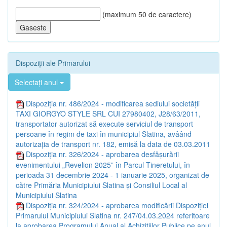
(maximum 50 de caractere)
Dispoziții ale Primarului
Selectați anul
Dispoziția nr. 486/2024 - modificarea sediului societății
TAXI GIORGYO STYLE SRL CUI 27980402, J28/63/2011,
transportator autorizat să execute serviciul de transport
persoane în regim de taxi în municipiul Slatina, avâând
autorizația de transport nr. 182, emisă la data de 03.03.2011
Dispoziția nr. 326/2024 - aprobarea desfășurării
evenimentului „Revelion 2025” în Parcul Tineretului, în
perioada 31 decembrie 2024 - 1 ianuarie 2025, organizat de
către Primăria Municipiului Slatina și Consiliul Local al
Municipiului Slatina
Dispoziția nr. 324/2024 - aprobarea modificării Dispoziției
Primarului Municipiului Slatina nr. 247/04.03.2024 referitoare
la aprobarea Programului Anual al Achizițiilor Publice pe anul