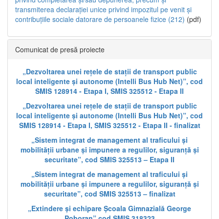
transmiterea declarației unice privind impozitul pe venit și
contribuțiile sociale datorare de persoanele fizice (212)
(pdf)
Comunicat de presă proiecte
„Dezvoltarea unei rețele de stații de transport public
local inteligente și autonome (Intelli Bus Hub Net)”, cod
SMIS 128914 - Etapa I, SMIS 325512 - Etapa II
„Dezvoltarea unei rețele de stații de transport public
local inteligente și autonome (Intelli Bus Hub Net)”, cod
SMIS 128914 - Etapa I, SMIS 325512 - Etapa II - finalizat
„Sistem integrat de management al traficului și
mobilității urbane și impunere a regulilor, siguranță și
securitate”, cod SMIS 325513 – Etapa II
„Sistem integrat de management al traficului și
mobilității urbane și impunere a regulilor, siguranță și
securitate”, cod SMIS 325513 – finalizat
„Extindere și echipare Școala Gimnazială George
Poboran” cod SMIS 318323