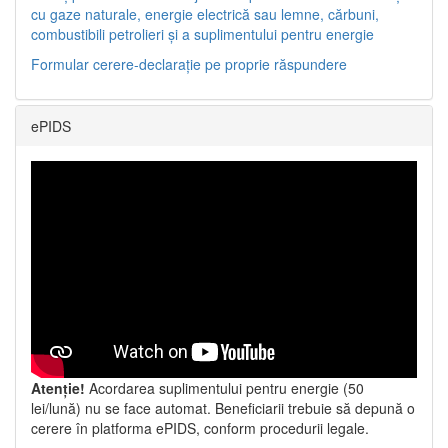
cu gaze naturale, energie electrică sau lemne, cărbuni,
combustibili petrolieri și a suplimentului pentru energie
Formular cerere-declarație pe proprie răspundere
ePIDS
Atenție!
Acordarea suplimentului pentru energie (50
lei/lună) nu se face automat. Beneficiarii trebuie să depună o
cerere în platforma ePIDS, conform procedurii legale.