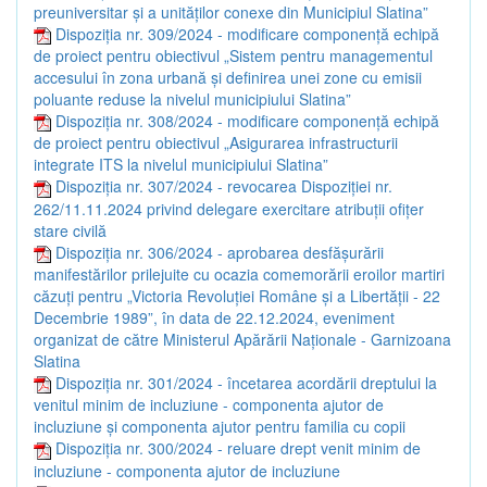
preuniversitar și a unităților conexe din Municipiul Slatina”
Dispoziția nr. 309/2024 - modificare componență echipă
de proiect pentru obiectivul „Sistem pentru managementul
accesului în zona urbană și definirea unei zone cu emisii
poluante reduse la nivelul municipiului Slatina”
Dispoziția nr. 308/2024 - modificare componență echipă
de proiect pentru obiectivul „Asigurarea infrastructurii
integrate ITS la nivelul municipiului Slatina”
Dispoziția nr. 307/2024 - revocarea Dispoziției nr.
262/11.11.2024 privind delegare exercitare atribuții ofițer
stare civilă
Dispoziția nr. 306/2024 - aprobarea desfășurării
manifestărilor prilejuite cu ocazia comemorării eroilor martiri
căzuți pentru „Victoria Revoluției Române și a Libertății - 22
Decembrie 1989”, în data de 22.12.2024, eveniment
organizat de către Ministerul Apărării Naționale - Garnizoana
Slatina
Dispoziția nr. 301/2024 - încetarea acordării dreptului la
venitul minim de incluziune - componenta ajutor de
incluziune și componenta ajutor pentru familia cu copii
Dispoziția nr. 300/2024 - reluare drept venit minim de
incluziune - componenta ajutor de incluziune