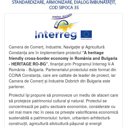
Camera de Comerț, Industrie, Navigație și Agricultură
Constanța are în implementare proiectul
“A heritage
friendly cross-border economy in România and Bulgaria
- HERITAGE RO-BG”
, finanțat prin Programul Interreg V-A
România - Bulgaria. Parteneriatul proiectului este format din
CCINA Constanța, care are calitate de leader de proiect, iar
Camera de Comerț și Industrie Dobrich din Bulgaria este
partener.
Proiectul își propune să promoveze un mediu de afaceri care
să protejeze patrimoniul cultural și natural. Proiectul se
concentrează pe patru sectoare economice, considerate cu
cel mai mare risc în ceea ce privește valorificarea economică
sustenabilă a patrimoniului: turism, urbanism-arhitectură-
construcții, agricultură-silvicultură-pășunat și energii