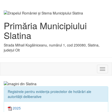
Primăria Municipiului
Slatina
Strada Mihail Kogălniceanu, numărul 1, cod 230080, Slatina,
județul Olt
Activ
sau
dezac
meniu
Registrele pentru evidența proiectelor de hotărâri ale
autorității deliberative
2025