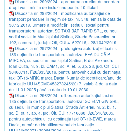
Dispoziția nr. 299/2024 - aprobarea cererilor de acordare
drept venit minim de incluziune pentru 10 titulari
Dispoziția nr. 298/2024 - modificarea autorizației de
transport persoane în regim de taxi nr. 348, emisă la data de
30.12.2019, urmare a modificării sediului social pentru
transportatorul autorizat SC TAXI BAF RAPID SRL, cu noul
sediul social în Municipiului Slatina, Strada Basarabilor, nr.
102, camera 1, județul Olt, CUI 41627016, J28/1042/2019
Dispoziția nr. 297/2024 - prelungirea autorizației taxi nr.
186 deținută de transportatorul autorizat PFA DUICĂ P.
MIRCEA, cu sediul în municipiul Slatina, B-dul Alexandru
Ioan Cuza, nr. 9, bl. CAM1, sc. A, et. 5, ap. 28, jud. Olt, CUI
36466711, F28/635/2016, pentru autovehiculul cu destinația
taxi OT-15-MRK, marca Dacia, Număr de identificare/anul de
fabricație UU14SDMC458273245/2017, valabilă de la data
de 11.01.2025 până la data de 10.01.2030
Dispoziția nr. 296/2024 - eliberarea autorizației taxi nr.
185 deținută de transportatorul autorizat SC ELVI-GIV SRL,
cu sediul în municipiul Slatina, Strada Artileriei, nr. 2, bl. 1,
sc. D, et. 1, ap. 4, jud. Olt, CUI 17716668, J28/516/2005,
pentru autovehiculul cu destinația taxi OT-13-EWE, marca
Dacia, număr de identificare/anul de fabricație
UU1DJF00273429066/2024, ca urmare a înlocuirii