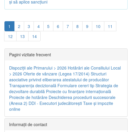
și să aplice sancțiuni
1
2
3
4
5
6
7
8
9
10
11
12
13
14
Pagini vizitate frecvent
Dispoziţii ale Primarului > 2026
Hotărâri ale Consiliului Local
> 2026
Oferte de vânzare (Legea 17/2014)
Structuri
asociative privind eliberarea atestatului de producător
Transparenţa decizională
Formulare cereri tip
Strategia de
dezvoltare durabilă
Proiecte cu finanţare internaţională
Proiecte de hotărâre
Deschiderea procedurii succesorale
(Anexa 2)
DDI - Executori judecătorești
Taxe şi impozite
online
Informaţii de contact