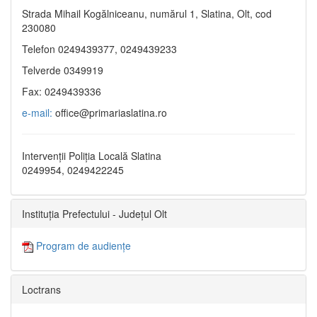
Strada Mihail Kogălniceanu, numărul 1, Slatina, Olt, cod
230080
Telefon 0249439377, 0249439233
Telverde 0349919
Fax: 0249439336
e-mail:
office@primariaslatina.ro
Intervenții Poliția Locală Slatina
0249954, 0249422245
Instituția Prefectului - Județul Olt
Program de audiențe
Loctrans