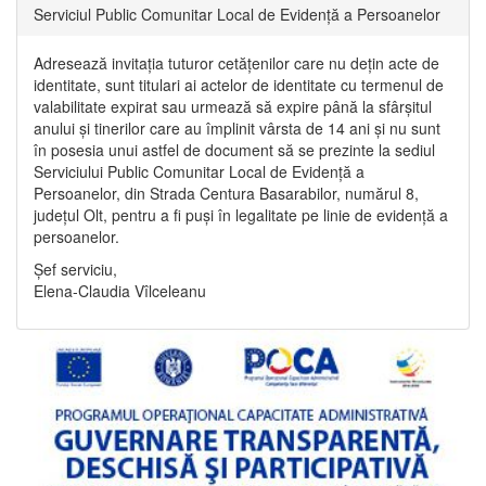
Serviciul Public Comunitar Local de Evidență a Persoanelor
Adresează invitația tuturor cetățenilor care nu dețin acte de
identitate, sunt titulari ai actelor de identitate cu termenul de
valabilitate expirat sau urmează să expire până la sfârșitul
anului și tinerilor care au împlinit vârsta de 14 ani și nu sunt
în posesia unui astfel de document să se prezinte la sediul
Serviciului Public Comunitar Local de Evidență a
Persoanelor, din Strada Centura Basarabilor, numărul 8,
județul Olt, pentru a fi puși în legalitate pe linie de evidență a
persoanelor.
Șef serviciu,
Elena-Claudia Vîlceleanu