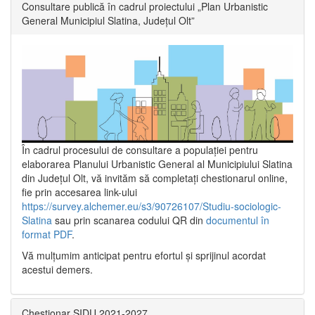
Consultare publică în cadrul proiectului „Plan Urbanistic
General Municipiul Slatina, Județul Olt”
În cadrul procesului de consultare a populaţiei pentru
elaborarea Planului Urbanistic General al Municipiului Slatina
din Județul Olt, vă invităm să completați chestionarul online,
fie prin accesarea link-ului
https://survey.alchemer.eu/s3/90726107/Studiu-sociologic-
Slatina
sau prin scanarea codului QR din
documentul în
format PDF
.
Vă mulţumim anticipat pentru efortul şi sprijinul acordat
acestui demers.
Chestionar SIDU 2021-2027