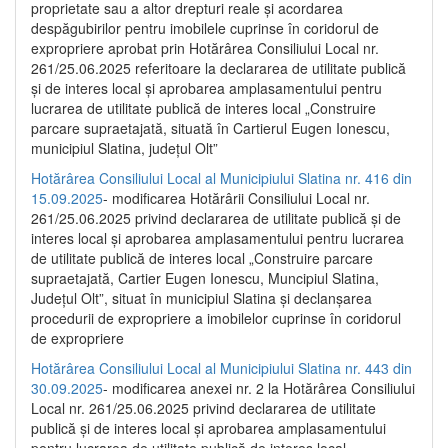
proprietate sau a altor drepturi reale și acordarea
despăgubirilor pentru imobilele cuprinse în coridorul de
expropriere aprobat prin Hotărârea Consiliului Local nr.
261/25.06.2025 referitoare la declararea de utilitate publică
și de interes local și aprobarea amplasamentului pentru
lucrarea de utilitate publică de interes local „Construire
parcare supraetajată, situată în Cartierul Eugen Ionescu,
municipiul Slatina, județul Olt”
Hotărârea Consiliului Local al Municipiului Slatina nr. 416 din
15.09.2025
- modificarea Hotărârii Consiliului Local nr.
261/25.06.2025 privind declararea de utilitate publică și de
interes local și aprobarea amplasamentului pentru lucrarea
de utilitate publică de interes local „Construire parcare
supraetajată, Cartier Eugen Ionescu, Muncipiul Slatina,
Județul Olt”, situat în municipiul Slatina și declanșarea
procedurii de expropriere a imobilelor cuprinse în coridorul
de expropriere
Hotărârea Consiliului Local al Municipiului Slatina nr. 443 din
30.09.2025
- modificarea anexei nr. 2 la Hotărârea Consiliului
Local nr. 261/25.06.2025 privind declararea de utilitate
publică şi de interes local şi aprobarea amplasamentului