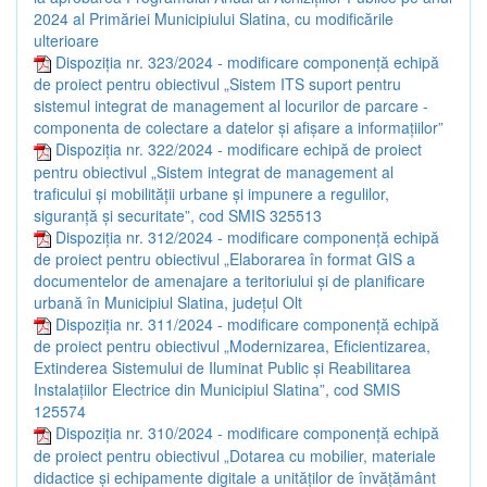
2024 al Primăriei Municipiului Slatina, cu modificările
ulterioare
Dispoziția nr. 323/2024 - modificare componență echipă
de proiect pentru obiectivul „Sistem ITS suport pentru
sistemul integrat de management al locurilor de parcare -
componenta de colectare a datelor și afișare a informațiilor”
Dispoziția nr. 322/2024 - modificare echipă de proiect
pentru obiectivul „Sistem integrat de management al
traficului și mobilității urbane și impunere a regulilor,
siguranță și securitate”, cod SMIS 325513
Dispoziția nr. 312/2024 - modificare componență echipă
de proiect pentru obiectivul „Elaborarea în format GIS a
documentelor de amenajare a teritoriului și de planificare
urbană în Municipiul Slatina, județul Olt
Dispoziția nr. 311/2024 - modificare componență echipă
de proiect pentru obiectivul „Modernizarea, Eficientizarea,
Extinderea Sistemului de Iluminat Public și Reabilitarea
Instalațiilor Electrice din Municipiul Slatina”, cod SMIS
125574
Dispoziția nr. 310/2024 - modificare componență echipă
de proiect pentru obiectivul „Dotarea cu mobilier, materiale
didactice și echipamente digitale a unităților de învățământ