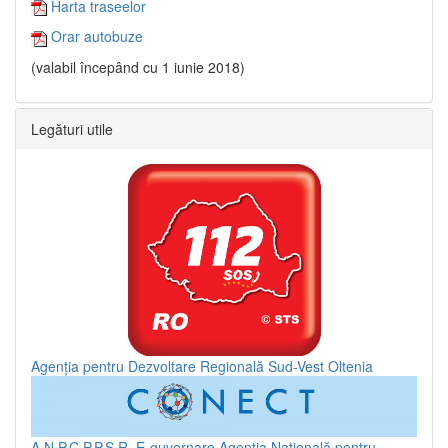
Harta traseelor
Orar autobuze
(valabil începând cu 1 iunie 2018)
Legături utile
Agenția pentru Dezvoltare Regională Sud-Vest Oltenia
A.N.P.C.P.P.S.R.
E-guvernare
Agenția Națională pentru