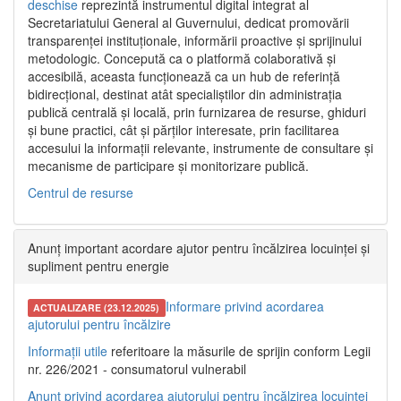
deschise
reprezintă instrumentul digital integrat al
Secretariatului General al Guvernului, dedicat promovării
transparenței instituționale, informării proactive și sprijinului
metodologic. Concepută ca o platformă colaborativă și
accesibilă, aceasta funcționează ca un hub de referință
bidirecțional, destinat atât specialiștilor din administrația
publică centrală și locală, prin furnizarea de resurse, ghiduri
și bune practici, cât și părților interesate, prin facilitarea
accesului la informații relevante, instrumente de consultare și
mecanisme de participare și monitorizare publică.
Centrul de resurse
Anunț important acordare ajutor pentru încălzirea locuinței și
supliment pentru energie
Informare privind acordarea
ACTUALIZARE (23.12.2025)
ajutorului pentru încălzire
Informații utile
referitoare la măsurile de sprijin conform Legii
nr. 226/2021 - consumatorul vulnerabil
Anunț privind acordarea ajutorului pentru încălzirea locuinței