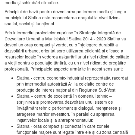
mediu şi schimbări climatice.
Principiul de bază pentru dezvoltarea pe termen mediu şi lung a
municipiului Slatina este reconectarea oraşului la nivel fizico-
spaţial, social şi funcţional.
Prin intermediul proiectelor cuprinse în Strategia Integrată de
Dezvoltare Urbană a Municipiului Slatina 2014 - 2020 Slatina va
deveni un oraş compact şi verde, cu o înţelegere durabilă a
dezvoltării urbane, orientat spre utilizarea eficientă şi eficace a
resurselor locale în vederea asigurării unui nivel ridicat de calitate
a vieţii pentru o populaţie tânără, cu un nivel ridicat de pregătire
profesională. Principalele aspecte urmărite în acest sens sunt:
Slatina - centru economic-industrial reprezentativ, racordat
prin intermediul autostrăzii A1 la celelalte centre de
producţie de interes naţional din Regiunea Sud-Vest;
Slatina – centru de excelenţă în domeniul tehnic –
sprijinirea şi promovarea dezvoltării unui sistem de
învăţământ tehnic performant şi dialogul, menţinerea şi
atragerea marilor investitori, în paralel cu sprijinirea
iniţiativelor locale şi a antreprenoriatului;
Slatina - oraş compact şi conectat în care zonele
funcţionale majore sunt legate între ele şi cu zona centrală