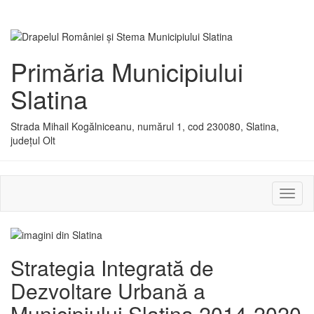
Primăria Municipiului
Slatina
Strada Mihail Kogălniceanu, numărul 1, cod 230080, Slatina,
județul Olt
Activ
sau
dezac
meniu
Strategia Integrată de
Dezvoltare Urbană a
Municipiului Slatina 2014-2020