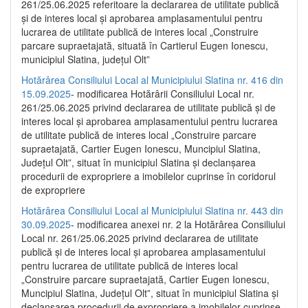
261/25.06.2025 referitoare la declararea de utilitate publică
și de interes local și aprobarea amplasamentului pentru
lucrarea de utilitate publică de interes local „Construire
parcare supraetajată, situată în Cartierul Eugen Ionescu,
municipiul Slatina, județul Olt”
Hotărârea Consiliului Local al Municipiului Slatina nr. 416 din
15.09.2025
- modificarea Hotărârii Consiliului Local nr.
261/25.06.2025 privind declararea de utilitate publică și de
interes local și aprobarea amplasamentului pentru lucrarea
de utilitate publică de interes local „Construire parcare
supraetajată, Cartier Eugen Ionescu, Muncipiul Slatina,
Județul Olt”, situat în municipiul Slatina și declanșarea
procedurii de expropriere a imobilelor cuprinse în coridorul
de expropriere
Hotărârea Consiliului Local al Municipiului Slatina nr. 443 din
30.09.2025
- modificarea anexei nr. 2 la Hotărârea Consiliului
Local nr. 261/25.06.2025 privind declararea de utilitate
publică şi de interes local şi aprobarea amplasamentului
pentru lucrarea de utilitate publică de interes local
„Construire parcare supraetajată, Cartier Eugen Ionescu,
Muncipiul Slatina, Judeţul Olt”, situat în municipiul Slatina şi
declanşarea procedurii de expropriere a imobilelor cuprinse