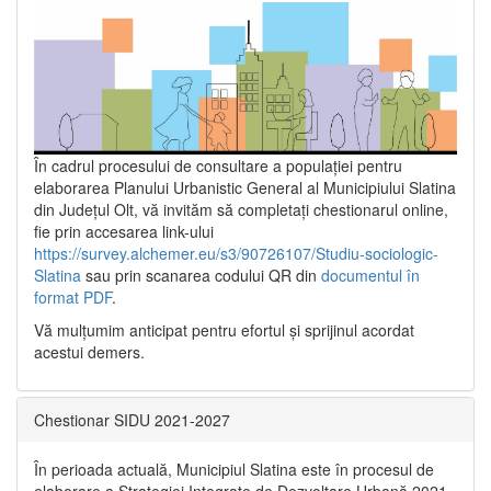
În cadrul procesului de consultare a populaţiei pentru
elaborarea Planului Urbanistic General al Municipiului Slatina
din Județul Olt, vă invităm să completați chestionarul online,
fie prin accesarea link-ului
https://survey.alchemer.eu/s3/90726107/Studiu-sociologic-
Slatina
sau prin scanarea codului QR din
documentul în
format PDF
.
Vă mulţumim anticipat pentru efortul şi sprijinul acordat
acestui demers.
Chestionar SIDU 2021-2027
În perioada actuală, Municipiul Slatina este în procesul de
elaborare a Strategiei Integrate de Dezvoltare Urbană 2021‐