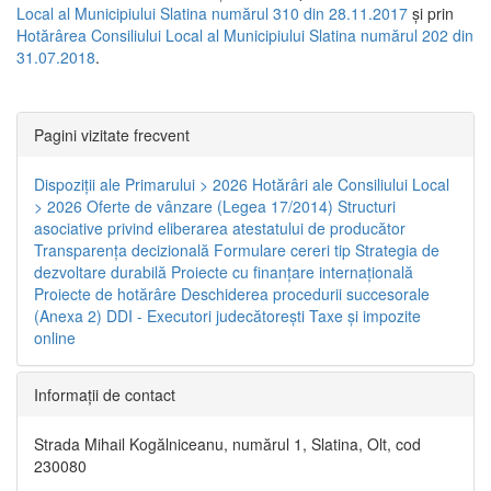
Local al Municipiului Slatina numărul 310 din 28.11.2017
și prin
Hotărârea Consiliului Local al Municipiului Slatina numărul 202 din
31.07.2018
.
Pagini vizitate frecvent
Dispoziţii ale Primarului > 2026
Hotărâri ale Consiliului Local
> 2026
Oferte de vânzare (Legea 17/2014)
Structuri
asociative privind eliberarea atestatului de producător
Transparenţa decizională
Formulare cereri tip
Strategia de
dezvoltare durabilă
Proiecte cu finanţare internaţională
Proiecte de hotărâre
Deschiderea procedurii succesorale
(Anexa 2)
DDI - Executori judecătorești
Taxe şi impozite
online
Informaţii de contact
Strada Mihail Kogălniceanu, numărul 1, Slatina, Olt, cod
230080