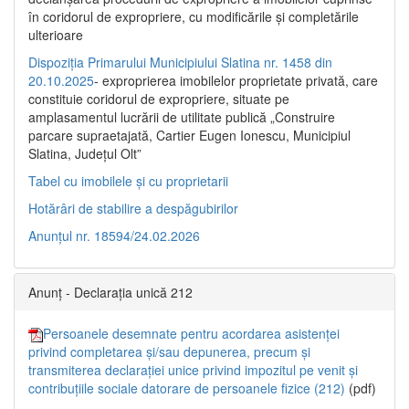
în coridorul de expropriere, cu modificările şi completările
ulterioare
Dispoziția Primarului Municipiului Slatina nr. 1458 din
20.10.2025
- exproprierea imobilelor proprietate privată, care
constituie coridorul de expropriere, situate pe
amplasamentul lucrării de utilitate publică „Construire
parcare supraetajată, Cartier Eugen Ionescu, Municipiul
Slatina, Județul Olt”
Tabel cu imobilele și cu proprietarii
Hotărâri de stabilire a despăgubirilor
Anunțul nr. 18594/24.02.2026
Anunț - Declarația unică 212
Persoanele desemnate pentru acordarea asistenței
privind completarea și/sau depunerea, precum și
transmiterea declarației unice privind impozitul pe venit și
contribuțiile sociale datorare de persoanele fizice (212)
(pdf)