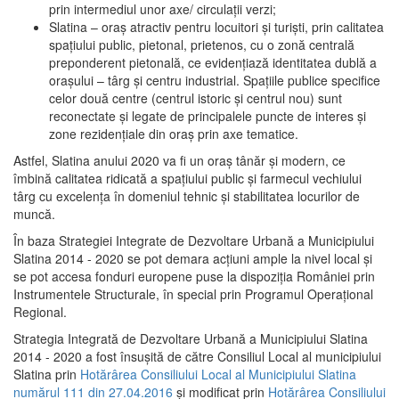
prin intermediul unor axe/ circulații verzi;
Slatina – oraş atractiv pentru locuitori şi turişti, prin calitatea
spaţiului public, pietonal, prietenos, cu o zonă centrală
preponderent pietonală, ce evidenţiază identitatea dublă a
oraşului – târg şi centru industrial. Spaţiile publice specifice
celor două centre (centrul istoric şi centrul nou) sunt
reconectate şi legate de principalele puncte de interes şi
zone rezidenţiale din oraş prin axe tematice.
Astfel, Slatina anului 2020 va fi un oraş tânăr şi modern, ce
îmbină calitatea ridicată a spaţiului public şi farmecul vechiului
târg cu excelenţa în domeniul tehnic şi stabilitatea locurilor de
muncă.
În baza Strategiei Integrate de Dezvoltare Urbană a Municipiului
Slatina 2014 - 2020 se pot demara acţiuni ample la nivel local şi
se pot accesa fonduri europene puse la dispoziţia României prin
Instrumentele Structurale, în special prin Programul Operațional
Regional.
Strategia Integrată de Dezvoltare Urbană a Municipiului Slatina
2014 - 2020 a fost însuşită de către Consiliul Local al municipiului
Slatina prin
Hotărârea Consiliului Local al Municipiului Slatina
numărul 111 din 27.04.2016
și modificat prin
Hotărârea Consiliului