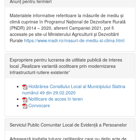
Anunț pentru fermieri
Materialele informative referitoare la măsurile de mediu și
climă cuprinse în Programul Național de Dezvoltare Rurală
(PNDR) 2014 – 2020, aferent Campaniei 2021, pot fi
accesate pe site-ul Ministerului Agriculturii și Dezvoltării
Rurale
https://www.madr.ro/masuri-de-mediu-si-clima.html
Expropriere pentru lucrarea de utilitate publică de interes
local „Realizare variantă ocolitoare prin modernizarea
infrastructurii rutiere existente”
Hotărârea Consiliului Local al Municipiului Slatina
numărul 49 din 29.02.2020
Notificare de acces în teren
Convocare
Serviciul Public Comunitar Local de Evidență a Persoanelor
Adresează invitația tuturor cetățenilor care nu dețin acte de