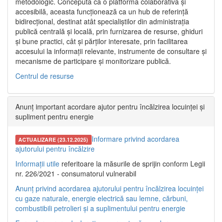
metodologic. Concepută ca o platformă colaborativă și
accesibilă, aceasta funcționează ca un hub de referință
bidirecțional, destinat atât specialiștilor din administrația
publică centrală și locală, prin furnizarea de resurse, ghiduri
și bune practici, cât și părților interesate, prin facilitarea
accesului la informații relevante, instrumente de consultare și
mecanisme de participare și monitorizare publică.
Centrul de resurse
Anunț important acordare ajutor pentru încălzirea locuinței și
supliment pentru energie
Informare privind acordarea
ACTUALIZARE (23.12.2025)
ajutorului pentru încălzire
Informații utile
referitoare la măsurile de sprijin conform Legii
nr. 226/2021 - consumatorul vulnerabil
Anunț privind acordarea ajutorului pentru încălzirea locuinței
cu gaze naturale, energie electrică sau lemne, cărbuni,
combustibili petrolieri și a suplimentului pentru energie