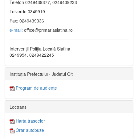
Telefon 0249439377, 0249439233
Telverde 0349919
Fax: 0249439336
e-mail:
office@primariaslatina.ro
Intervenții Poliția Locală Slatina
0249954, 0249422245
Instituția Prefectului - Județul Olt
Program de audiențe
Loctrans
Harta traseelor
Orar autobuze