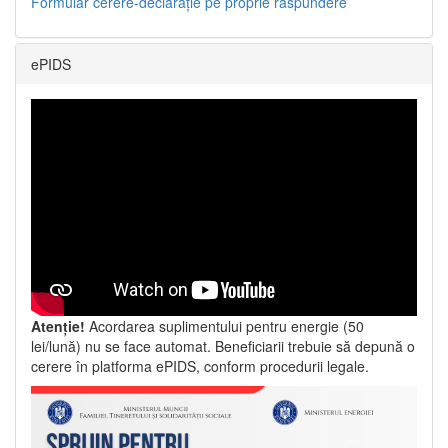
Formular cerere-declarație pe proprie răspundere
ePIDS
Atenție!
Acordarea suplimentului pentru energie (50
lei/lună) nu se face automat. Beneficiarii trebuie să depună o
cerere în platforma ePIDS, conform procedurii legale.