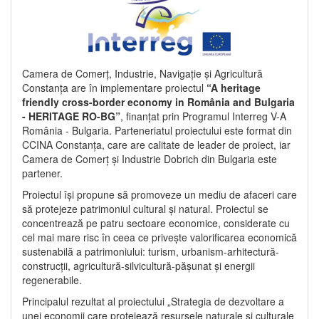
Camera de Comerț, Industrie, Navigație și Agricultură
Constanța are în implementare proiectul
“A heritage
friendly cross-border economy in România and Bulgaria
- HERITAGE RO-BG”
, finanțat prin Programul Interreg V-A
România - Bulgaria. Parteneriatul proiectului este format din
CCINA Constanța, care are calitate de leader de proiect, iar
Camera de Comerț și Industrie Dobrich din Bulgaria este
partener.
Proiectul își propune să promoveze un mediu de afaceri care
să protejeze patrimoniul cultural și natural. Proiectul se
concentrează pe patru sectoare economice, considerate cu
cel mai mare risc în ceea ce privește valorificarea economică
sustenabilă a patrimoniului: turism, urbanism-arhitectură-
construcții, agricultură-silvicultură-pășunat și energii
regenerabile.
Principalul rezultat al proiectului „Strategia de dezvoltare a
unei economii care protejează resursele naturale și culturale