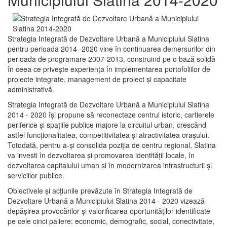
Strategia Integrată de Dezvoltare Urbană a Municipiului Slatina
pentru perioada 2014 -2020 vine în continuarea demersurilor din
perioada de programare 2007-2013, construind pe o bază solidă
în ceea ce priveşte experienţa în implementarea portofoliilor de
proiecte integrate, management de proiect și capacitate
administrativă.
Strategia Integrată de Dezvoltare Urbană a Municipiului Slatina
2014 - 2020 își propune să reconecteze centrul istoric, cartierele
periferice şi spaţiile publice majore la circuitul urban, crescând
astfel funcţionalitatea, competitivitatea şi atractivitatea oraşului.
Totodată, pentru a-şi consolida poziţia de centru regional, Slatina
va investi în dezvoltarea şi promovarea identităţii locale, în
dezvoltarea capitalului uman şi în modernizarea infrastructurii şi
serviciilor publice.
Obiectivele şi acţiunile prevăzute în Strategia Integrată de
Dezvoltare Urbană a Municipiului Slatina 2014 - 2020 vizează
depășirea provocărilor şi valorificarea oportunităţilor identificate
pe cele cinci paliere: economic, demografic, social, conectivitate,