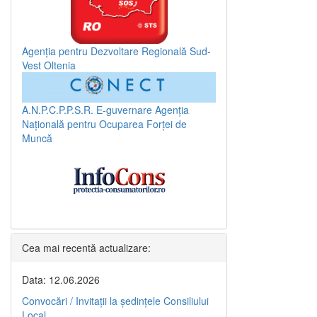
Agenția pentru Dezvoltare Regională Sud-
Vest Oltenia
A.N.P.C.P.P.S.R.
E-guvernare
Agenția
Națională pentru Ocuparea Forței de
Muncă
Cea mai recentă actualizare:
Data: 12.06.2026
Convocări / Invitaţii la şedinţele Consiliului
Local