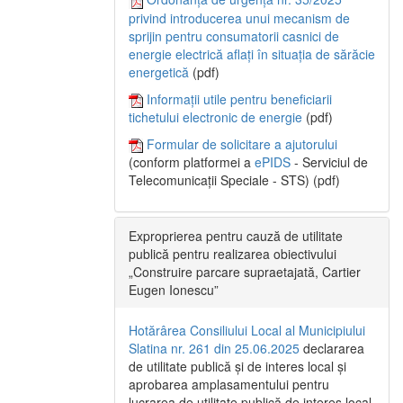
privind introducerea unui mecanism de
sprijin pentru consumatorii casnici de
energie electrică aflați în situația de sărăcie
energetică
(pdf)
Informații utile pentru beneficiarii
tichetului electronic de energie
(pdf)
Formular de solicitare a ajutorului
(conform platformei a
ePIDS
- Serviciul de
Telecomunicații Speciale - STS) (pdf)
Exproprierea pentru cauză de utilitate
publică pentru realizarea obiectivului
„Construire parcare supraetajată, Cartier
Eugen Ionescu”
Hotărârea Consiliului Local al Municipiului
Slatina nr. 261 din 25.06.2025
declararea
de utilitate publică și de interes local și
aprobarea amplasamentului pentru
lucrarea de utilitate publică de interes local