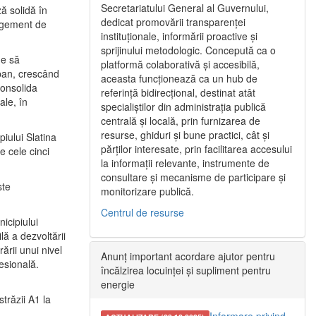
Secretariatului General al Guvernului,
ă solidă în
dedicat promovării transparenței
nagement de
instituționale, informării proactive și
sprijinului metodologic. Concepută ca o
ne să
platformă colaborativă și accesibilă,
urban, crescând
aceasta funcționează ca un hub de
consolida
referință bidirecțional, destinat atât
ale, în
specialiștilor din administrația publică
centrală și locală, prin furnizarea de
resurse, ghiduri și bune practici, cât și
iului Slatina
părților interesate, prin facilitarea accesului
e cele cinci
la informații relevante, instrumente de
consultare și mecanisme de participare și
ste
monitorizare publică.
Centrul de resurse
icipiului
ă a dezvoltării
ării unui nivel
Anunț important acordare ajutor pentru
fesională.
încălzirea locuinței și supliment pentru
energie
trăzii A1 la