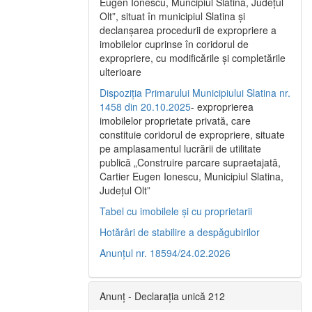
Eugen Ionescu, Muncipiul Slatina, Judeţul
Olt”, situat în municipiul Slatina şi
declanşarea procedurii de expropriere a
imobilelor cuprinse în coridorul de
expropriere, cu modificările şi completările
ulterioare
Dispoziția Primarului Municipiului Slatina nr.
1458 din 20.10.2025
- exproprierea
imobilelor proprietate privată, care
constituie coridorul de expropriere, situate
pe amplasamentul lucrării de utilitate
publică „Construire parcare supraetajată,
Cartier Eugen Ionescu, Municipiul Slatina,
Județul Olt”
Tabel cu imobilele și cu proprietarii
Hotărâri de stabilire a despăgubirilor
Anunțul nr. 18594/24.02.2026
Anunț - Declarația unică 212