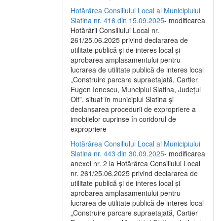
Hotărârea Consiliului Local al Municipiului
Slatina nr. 416 din 15.09.2025
- modificarea
Hotărârii Consiliului Local nr.
261/25.06.2025 privind declararea de
utilitate publică și de interes local și
aprobarea amplasamentului pentru
lucrarea de utilitate publică de interes local
„Construire parcare supraetajată, Cartier
Eugen Ionescu, Muncipiul Slatina, Județul
Olt”, situat în municipiul Slatina și
declanșarea procedurii de expropriere a
imobilelor cuprinse în coridorul de
expropriere
Hotărârea Consiliului Local al Municipiului
Slatina nr. 443 din 30.09.2025
- modificarea
anexei nr. 2 la Hotărârea Consiliului Local
nr. 261/25.06.2025 privind declararea de
utilitate publică şi de interes local şi
aprobarea amplasamentului pentru
lucrarea de utilitate publică de interes local
„Construire parcare supraetajată, Cartier