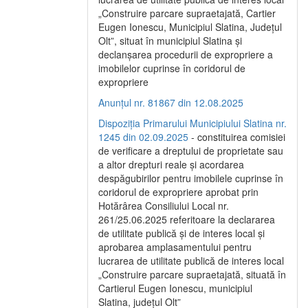
„Construire parcare supraetajată, Cartier
Eugen Ionescu, Municipiul Slatina, Județul
Olt”, situat în municipiul Slatina și
declanșarea procedurii de expropriere a
imobilelor cuprinse în coridorul de
expropriere
Anunțul nr. 81867 din 12.08.2025
Dispoziția Primarului Municipiului Slatina nr.
1245 din 02.09.2025
- constituirea comisiei
de verificare a dreptului de proprietate sau
a altor drepturi reale și acordarea
despăgubirilor pentru imobilele cuprinse în
coridorul de expropriere aprobat prin
Hotărârea Consiliului Local nr.
261/25.06.2025 referitoare la declararea
de utilitate publică și de interes local și
aprobarea amplasamentului pentru
lucrarea de utilitate publică de interes local
„Construire parcare supraetajată, situată în
Cartierul Eugen Ionescu, municipiul
Slatina, județul Olt”