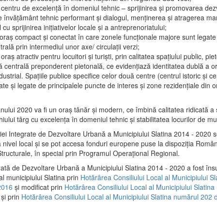
 centru de excelenţă în domeniul tehnic – sprijinirea şi promovarea dezv
 învăţământ tehnic performant şi dialogul, menţinerea şi atragerea maril
 cu sprijinirea iniţiativelor locale şi a antreprenoriatului;
 oraş compact şi conectat în care zonele funcţionale majore sunt legate 
rală prin intermediul unor axe/ circulații verzi;
oraş atractiv pentru locuitori şi turişti, prin calitatea spaţiului public, pi
 centrală preponderent pietonală, ce evidenţiază identitatea dublă a ora
dustrial. Spaţiile publice specifice celor două centre (centrul istoric şi c
te şi legate de principalele puncte de interes şi zone rezidenţiale din o
.
anului 2020 va fi un oraş tânăr şi modern, ce îmbină calitatea ridicată a 
hiului târg cu excelenţa în domeniul tehnic şi stabilitatea locurilor de m
iei Integrate de Dezvoltare Urbană a Municipiului Slatina 2014 - 2020
a nivel local şi se pot accesa fonduri europene puse la dispoziţia Român
tructurale, în special prin Programul Operațional Regional.
rată de Dezvoltare Urbană a Municipiului Slatina 2014 - 2020 a fost îns
al municipiului Slatina prin
Hotărârea Consiliului Local al Municipiului S
2016
și modificat prin
Hotărârea Consiliului Local al Municipiului Slatin
și prin
Hotărârea Consiliului Local al Municipiului Slatina numărul 202