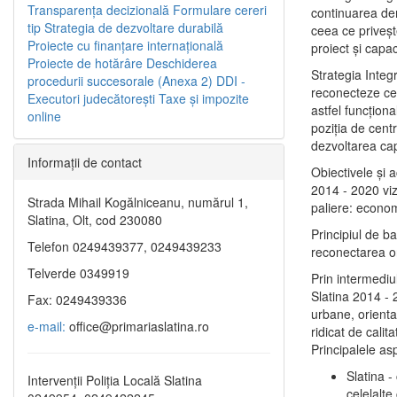
Transparenţa decizională
Formulare cereri
continuarea de
tip
Strategia de dezvoltare durabilă
ceea ce priveşt
Proiecte cu finanţare internaţională
proiect și capac
Proiecte de hotărâre
Deschiderea
Strategia Integ
procedurii succesorale (Anexa 2)
DDI -
reconecteze cent
Executori judecătorești
Taxe şi impozite
astfel funcţiona
online
poziţia de centr
dezvoltarea capi
Informaţii de contact
Obiectivele şi 
2014 - 2020 vize
Strada Mihail Kogălniceanu, numărul 1,
paliere: econom
Slatina, Olt, cod 230080
Principiul de b
Telefon 0249439377, 0249439233
reconectarea ora
Telverde 0349919
Prin intermediu
Slatina 2014 - 
Fax: 0249439336
urbane, orientat
e-mail:
office@primariaslatina.ro
ridicat de calit
Principalele as
Slatina -
Intervenții Poliția Locală Slatina
celelalte