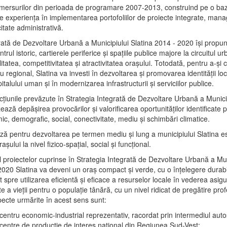
mersurilor din perioada de programare 2007-2013, construind pe o baz
e experienţa în implementarea portofoliilor de proiecte integrate, ma
itate administrativă.
rată de Dezvoltare Urbană a Municipiului Slatina 2014 - 2020 își propu
rul istoric, cartierele periferice şi spaţiile publice majore la circuitul 
litatea, competitivitatea şi atractivitatea oraşului. Totodată, pentru a-şi 
u regional, Slatina va investi în dezvoltarea şi promovarea identităţii loc
talului uman şi în modernizarea infrastructurii şi serviciilor publice.
acţiunile prevăzute în Strategia Integrată de Dezvoltare Urbană a Municip
ază depășirea provocărilor şi valorificarea oportunităţilor identificate p
ic, demografic, social, conectivitate, mediu şi schimbări climatice.
ază pentru dezvoltarea pe termen mediu şi lung a municipiului Slatina e
şului la nivel fizico-spaţial, social şi funcţional.
l proiectelor cuprinse în Strategia Integrată de Dezvoltare Urbană a Mun
2020 Slatina va deveni un oraş compact şi verde, cu o înţelegere durabil
 spre utilizarea eficientă şi eficace a resurselor locale în vederea asigur
ate a vieţii pentru o populaţie tânără, cu un nivel ridicat de pregătire pro
pecte urmărite în acest sens sunt:
 centru economic-industrial reprezentativ, racordat prin intermediul autos
 centre de producţie de interes naţional din Regiunea Sud-Vest;