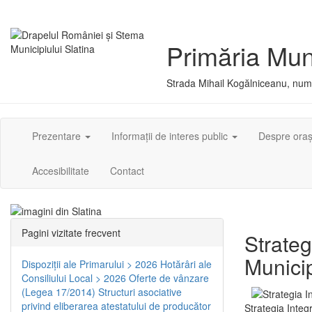
Primăria Muni
Strada Mihail Kogălniceanu, numă
Prezentare
Informații de interes public
Despre ora
Accesibilitate
Contact
Pagini vizitate frecvent
Strateg
Municip
Dispoziţii ale Primarului > 2026
Hotărâri ale
Consiliului Local > 2026
Oferte de vânzare
(Legea 17/2014)
Structuri asociative
privind eliberarea atestatului de producător
Strategia Integ