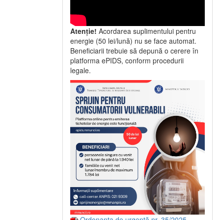
Atenție!
Acordarea suplimentului pentru
energie (50 lei/lună) nu se face automat.
Beneficiarii trebuie să depună o cerere în
platforma ePIDS, conform procedurii
legale.
Ordonanța de urgență nr. 35/2025