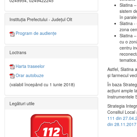
0249954, 0249422245
Slatina –
sistem de
în paralel
Instituția Prefectului - Județul Olt
Slatina -
zona cent
Program de audiențe
Slatina – 
cu o zonă
centru in
Loctrans
reconecta
tematice
Harta traseelor
Astfel, Slatina 
şi farmecul vec
Orar autobuze
În baza Strateg
(valabil începând cu 1 iunie 2018)
acţiuni ample l
Instrumentele S
Legături utile
Strategia Integ
Consiliul Local 
111 din 27.04.
din 28.11.2017