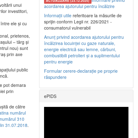
Informare privind
ACTUALIZARE (23.12.2025)
oltării unui
acordarea ajutorului pentru încălzire
or investitori,
Informații utile
referitoare la măsurile de
sprijin conform Legii nr. 226/2021 -
între ele şi cu
consumatorul vulnerabil
etonal, prietenos,
Anunț privind acordarea ajutorului pentru
şului – târg şi
încălzirea locuinței cu gaze naturale,
entrul nou) sunt
energie electrică sau lemne, cărbuni,
raş prin axe
combustibili petrolieri și a suplimentului
pentru energie
spaţiului public
Formular cerere-declarație pe proprie
uncă.
răspundere
 se pot demara
iei prin
ePIDS
uşită de către
latina numărul
a numărul 310
 din 31.07.2018
.