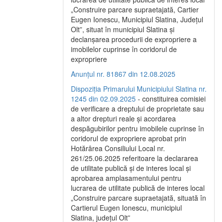
„Construire parcare supraetajată, Cartier
Eugen Ionescu, Municipiul Slatina, Județul
Olt”, situat în municipiul Slatina și
declanșarea procedurii de expropriere a
imobilelor cuprinse în coridorul de
expropriere
Anunțul nr. 81867 din 12.08.2025
Dispoziția Primarului Municipiului Slatina nr.
1245 din 02.09.2025
- constituirea comisiei
de verificare a dreptului de proprietate sau
a altor drepturi reale și acordarea
despăgubirilor pentru imobilele cuprinse în
coridorul de expropriere aprobat prin
Hotărârea Consiliului Local nr.
261/25.06.2025 referitoare la declararea
de utilitate publică și de interes local și
aprobarea amplasamentului pentru
lucrarea de utilitate publică de interes local
„Construire parcare supraetajată, situată în
Cartierul Eugen Ionescu, municipiul
Slatina, județul Olt”