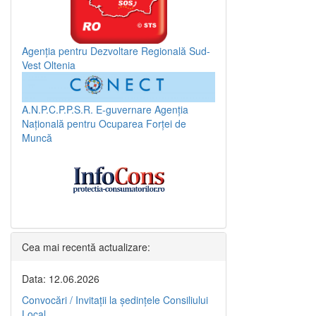
Agenția pentru Dezvoltare Regională Sud-
Vest Oltenia
A.N.P.C.P.P.S.R.
E-guvernare
Agenția
Națională pentru Ocuparea Forței de
Muncă
Cea mai recentă actualizare:
Data: 12.06.2026
Convocări / Invitaţii la şedinţele Consiliului
Local