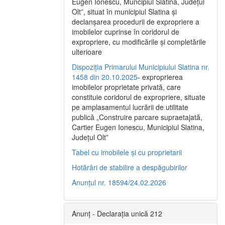
Eugen Ionescu, Muncipiul Slatina, Judeţul
Olt”, situat în municipiul Slatina şi
declanşarea procedurii de expropriere a
imobilelor cuprinse în coridorul de
expropriere, cu modificările şi completările
ulterioare
Dispoziția Primarului Municipiului Slatina nr.
1458 din 20.10.2025
- exproprierea
imobilelor proprietate privată, care
constituie coridorul de expropriere, situate
pe amplasamentul lucrării de utilitate
publică „Construire parcare supraetajată,
Cartier Eugen Ionescu, Municipiul Slatina,
Județul Olt”
Tabel cu imobilele și cu proprietarii
Hotărâri de stabilire a despăgubirilor
Anunțul nr. 18594/24.02.2026
Anunț - Declarația unică 212