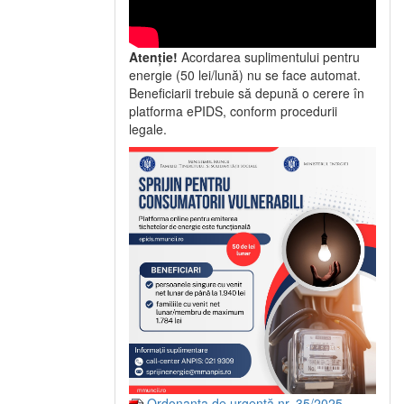
Atenție!
Acordarea suplimentului pentru
energie (50 lei/lună) nu se face automat.
Beneficiarii trebuie să depună o cerere în
platforma ePIDS, conform procedurii
legale.
Ordonanța de urgență nr. 35/2025