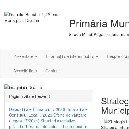
Primăria Muni
Strada Mihail Kogălniceanu, numă
Prezentare
Informații de interes public
Despre ora
Accesibilitate
Contact
Pagini vizitate frecvent
Strateg
Municip
Dispoziţii ale Primarului > 2026
Hotărâri ale
Consiliului Local > 2026
Oferte de vânzare
(Legea 17/2014)
Structuri asociative
privind eliberarea atestatului de producător
Strategia Integ