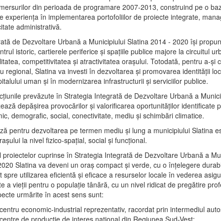
mersurilor din perioada de programare 2007-2013, construind pe o baz
e experienţa în implementarea portofoliilor de proiecte integrate, ma
itate administrativă.
rată de Dezvoltare Urbană a Municipiului Slatina 2014 - 2020 își propu
rul istoric, cartierele periferice şi spaţiile publice majore la circuitul 
litatea, competitivitatea şi atractivitatea oraşului. Totodată, pentru a-şi 
u regional, Slatina va investi în dezvoltarea şi promovarea identităţii loc
talului uman şi în modernizarea infrastructurii şi serviciilor publice.
acţiunile prevăzute în Strategia Integrată de Dezvoltare Urbană a Municip
ază depășirea provocărilor şi valorificarea oportunităţilor identificate p
ic, demografic, social, conectivitate, mediu şi schimbări climatice.
ază pentru dezvoltarea pe termen mediu şi lung a municipiului Slatina e
şului la nivel fizico-spaţial, social şi funcţional.
l proiectelor cuprinse în Strategia Integrată de Dezvoltare Urbană a Mun
2020 Slatina va deveni un oraş compact şi verde, cu o înţelegere durabil
 spre utilizarea eficientă şi eficace a resurselor locale în vederea asigur
ate a vieţii pentru o populaţie tânără, cu un nivel ridicat de pregătire pro
pecte urmărite în acest sens sunt:
 centru economic-industrial reprezentativ, racordat prin intermediul autos
 centre de producţie de interes naţional din Regiunea Sud-Vest;