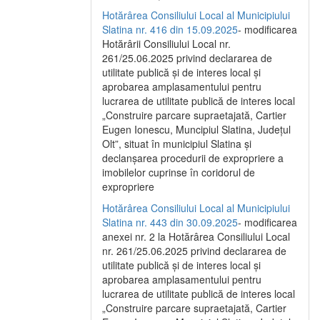
Hotărârea Consiliului Local al Municipiului
Slatina nr. 416 din 15.09.2025
- modificarea
Hotărârii Consiliului Local nr.
261/25.06.2025 privind declararea de
utilitate publică și de interes local și
aprobarea amplasamentului pentru
lucrarea de utilitate publică de interes local
„Construire parcare supraetajată, Cartier
Eugen Ionescu, Muncipiul Slatina, Județul
Olt”, situat în municipiul Slatina și
declanșarea procedurii de expropriere a
imobilelor cuprinse în coridorul de
expropriere
Hotărârea Consiliului Local al Municipiului
Slatina nr. 443 din 30.09.2025
- modificarea
anexei nr. 2 la Hotărârea Consiliului Local
nr. 261/25.06.2025 privind declararea de
utilitate publică şi de interes local şi
aprobarea amplasamentului pentru
lucrarea de utilitate publică de interes local
„Construire parcare supraetajată, Cartier