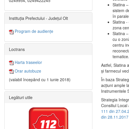
0249954, 0249422245
Slatina –
sistem de
în paralel
Instituția Prefectului - Județul Olt
Slatina -
zona cent
Program de audiențe
Slatina – 
cu o zonă
centru in
Loctrans
reconecta
tematice
Harta traseelor
Astfel, Slatina 
şi farmecul vec
Orar autobuze
În baza Strateg
(valabil începând cu 1 iunie 2018)
acţiuni ample l
Instrumentele S
Legături utile
Strategia Integ
Consiliul Local 
111 din 27.04.
din 28.11.2017