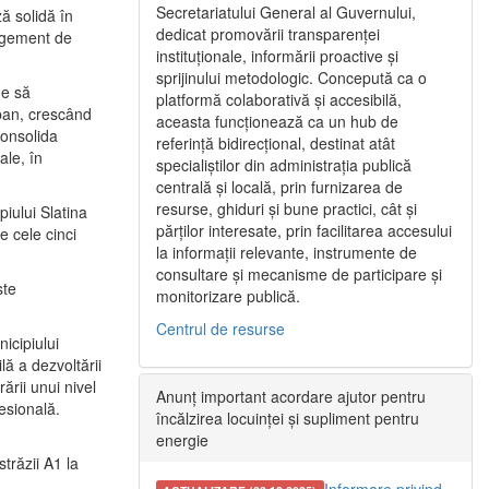
Secretariatului General al Guvernului,
ă solidă în
dedicat promovării transparenței
nagement de
instituționale, informării proactive și
sprijinului metodologic. Concepută ca o
ne să
platformă colaborativă și accesibilă,
urban, crescând
aceasta funcționează ca un hub de
consolida
referință bidirecțional, destinat atât
ale, în
specialiștilor din administrația publică
centrală și locală, prin furnizarea de
resurse, ghiduri și bune practici, cât și
iului Slatina
părților interesate, prin facilitarea accesului
e cele cinci
la informații relevante, instrumente de
consultare și mecanisme de participare și
ste
monitorizare publică.
Centrul de resurse
icipiului
ă a dezvoltării
ării unui nivel
Anunț important acordare ajutor pentru
fesională.
încălzirea locuinței și supliment pentru
energie
trăzii A1 la