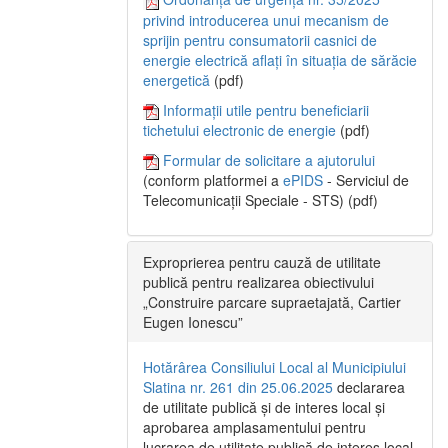
privind introducerea unui mecanism de
sprijin pentru consumatorii casnici de
energie electrică aflați în situația de sărăcie
energetică
(pdf)
Informații utile pentru beneficiarii
tichetului electronic de energie
(pdf)
Formular de solicitare a ajutorului
(conform platformei a
ePIDS
- Serviciul de
Telecomunicații Speciale - STS) (pdf)
Exproprierea pentru cauză de utilitate
publică pentru realizarea obiectivului
„Construire parcare supraetajată, Cartier
Eugen Ionescu”
Hotărârea Consiliului Local al Municipiului
Slatina nr. 261 din 25.06.2025
declararea
de utilitate publică și de interes local și
aprobarea amplasamentului pentru
lucrarea de utilitate publică de interes local