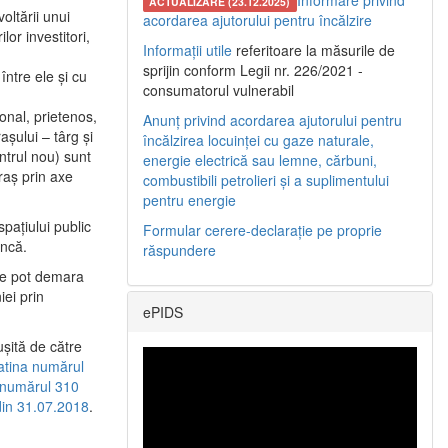
Informare privind
ACTUALIZARE (23.12.2025)
oltării unui
acordarea ajutorului pentru încălzire
or investitori,
Informații utile
referitoare la măsurile de
sprijin conform Legii nr. 226/2021 -
între ele şi cu
consumatorul vulnerabil
etonal, prietenos,
Anunț privind acordarea ajutorului pentru
şului – târg şi
încălzirea locuinței cu gaze naturale,
entrul nou) sunt
energie electrică sau lemne, cărbuni,
raş prin axe
combustibili petrolieri și a suplimentului
pentru energie
spaţiului public
Formular cerere-declarație pe proprie
uncă.
răspundere
 se pot demara
iei prin
ePIDS
uşită de către
latina numărul
a numărul 310
 din 31.07.2018
.