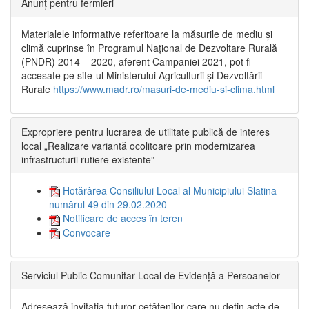
Anunț pentru fermieri
Materialele informative referitoare la măsurile de mediu și
climă cuprinse în Programul Național de Dezvoltare Rurală
(PNDR) 2014 – 2020, aferent Campaniei 2021, pot fi
accesate pe site-ul Ministerului Agriculturii și Dezvoltării
Rurale
https://www.madr.ro/masuri-de-mediu-si-clima.html
Expropriere pentru lucrarea de utilitate publică de interes
local „Realizare variantă ocolitoare prin modernizarea
infrastructurii rutiere existente”
Hotărârea Consiliului Local al Municipiului Slatina
numărul 49 din 29.02.2020
Notificare de acces în teren
Convocare
Serviciul Public Comunitar Local de Evidență a Persoanelor
Adresează invitația tuturor cetățenilor care nu dețin acte de