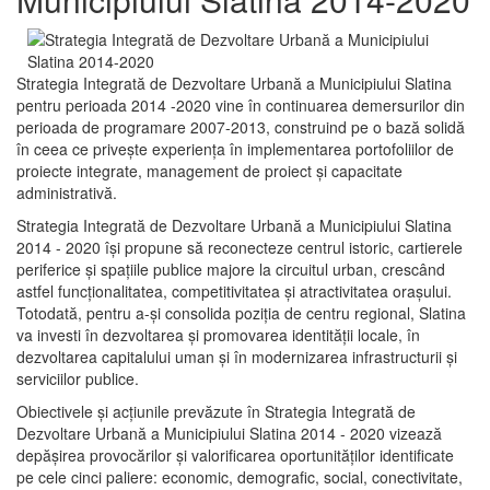
Strategia Integrată de Dezvoltare Urbană a Municipiului Slatina
pentru perioada 2014 -2020 vine în continuarea demersurilor din
perioada de programare 2007-2013, construind pe o bază solidă
în ceea ce priveşte experienţa în implementarea portofoliilor de
proiecte integrate, management de proiect și capacitate
administrativă.
Strategia Integrată de Dezvoltare Urbană a Municipiului Slatina
2014 - 2020 își propune să reconecteze centrul istoric, cartierele
periferice şi spaţiile publice majore la circuitul urban, crescând
astfel funcţionalitatea, competitivitatea şi atractivitatea oraşului.
Totodată, pentru a-şi consolida poziţia de centru regional, Slatina
va investi în dezvoltarea şi promovarea identităţii locale, în
dezvoltarea capitalului uman şi în modernizarea infrastructurii şi
serviciilor publice.
Obiectivele şi acţiunile prevăzute în Strategia Integrată de
Dezvoltare Urbană a Municipiului Slatina 2014 - 2020 vizează
depășirea provocărilor şi valorificarea oportunităţilor identificate
pe cele cinci paliere: economic, demografic, social, conectivitate,