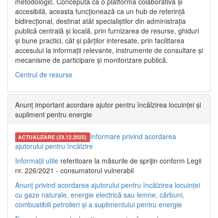
metodologic. Concepută ca o platformă colaborativă și
accesibilă, aceasta funcționează ca un hub de referință
bidirecțional, destinat atât specialiștilor din administrația
publică centrală și locală, prin furnizarea de resurse, ghiduri
și bune practici, cât și părților interesate, prin facilitarea
accesului la informații relevante, instrumente de consultare și
mecanisme de participare și monitorizare publică.
Centrul de resurse
Anunț important acordare ajutor pentru încălzirea locuinței și
supliment pentru energie
Informare privind acordarea
ACTUALIZARE (23.12.2025)
ajutorului pentru încălzire
Informații utile
referitoare la măsurile de sprijin conform Legii
nr. 226/2021 - consumatorul vulnerabil
Anunț privind acordarea ajutorului pentru încălzirea locuinței
cu gaze naturale, energie electrică sau lemne, cărbuni,
combustibili petrolieri și a suplimentului pentru energie