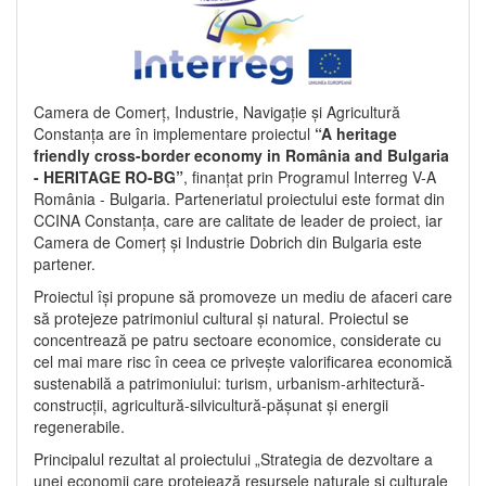
Camera de Comerț, Industrie, Navigație și Agricultură
Constanța are în implementare proiectul
“A heritage
friendly cross-border economy in România and Bulgaria
- HERITAGE RO-BG”
, finanțat prin Programul Interreg V-A
România - Bulgaria. Parteneriatul proiectului este format din
CCINA Constanța, care are calitate de leader de proiect, iar
Camera de Comerț și Industrie Dobrich din Bulgaria este
partener.
Proiectul își propune să promoveze un mediu de afaceri care
să protejeze patrimoniul cultural și natural. Proiectul se
concentrează pe patru sectoare economice, considerate cu
cel mai mare risc în ceea ce privește valorificarea economică
sustenabilă a patrimoniului: turism, urbanism-arhitectură-
construcții, agricultură-silvicultură-pășunat și energii
regenerabile.
Principalul rezultat al proiectului „Strategia de dezvoltare a
unei economii care protejează resursele naturale și culturale