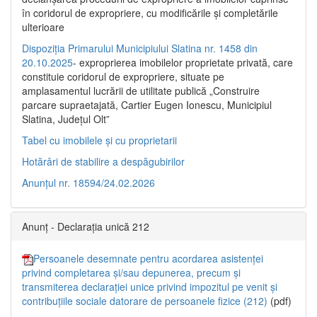
în coridorul de expropriere, cu modificările şi completările
ulterioare
Dispoziția Primarului Municipiului Slatina nr. 1458 din
20.10.2025
- exproprierea imobilelor proprietate privată, care
constituie coridorul de expropriere, situate pe
amplasamentul lucrării de utilitate publică „Construire
parcare supraetajată, Cartier Eugen Ionescu, Municipiul
Slatina, Județul Olt”
Tabel cu imobilele și cu proprietarii
Hotărâri de stabilire a despăgubirilor
Anunțul nr. 18594/24.02.2026
Anunț - Declarația unică 212
Persoanele desemnate pentru acordarea asistenței
privind completarea și/sau depunerea, precum și
transmiterea declarației unice privind impozitul pe venit și
contribuțiile sociale datorare de persoanele fizice (212)
(pdf)