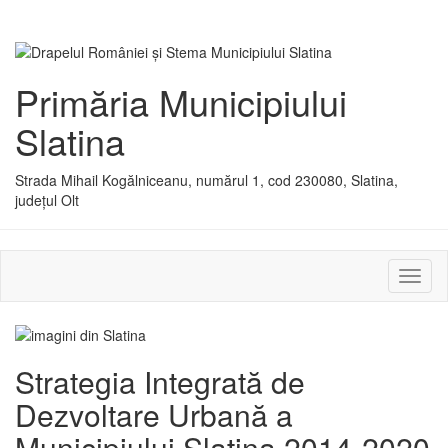
Primăria Municipiului
Slatina
Strada Mihail Kogălniceanu, numărul 1, cod 230080, Slatina,
județul Olt
Activ
sau
dezac
meniu
Strategia Integrată de
Dezvoltare Urbană a
Municipiului Slatina 2014-2020