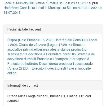
Local al Municipiului Slatina numărul 310 din 28.11.2017
și prin
Hotărârea Consiliului Local al Municipiului Slatina numărul 202 din
31.07.2018
.
Pagini vizitate frecvent
Dispoziţii ale Primarului > 2026
Hotărâri ale Consiliului Local
> 2026
Oferte de vânzare (Legea 17/2014)
Structuri
asociative privind eliberarea atestatului de producător
Transparenţa decizională
Formulare cereri tip
Strategia de
dezvoltare durabilă
Proiecte cu finanţare internaţională
Proiecte de hotărâre
Deschiderea procedurii succesorale
(Anexa 2)
DDI - Executori judecătorești
Taxe şi impozite
online
Informaţii de contact
Strada Mihail Kogălniceanu, numărul 1, Slatina, Olt, cod
230080