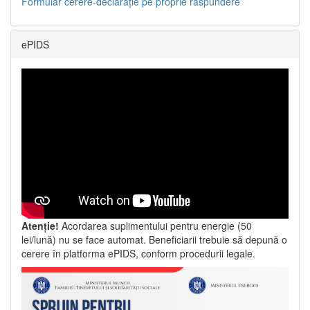
Formular cerere-declarație pe proprie răspundere
ePIDS
Atenție!
Acordarea suplimentului pentru energie (50
lei/lună) nu se face automat. Beneficiarii trebuie să depună o
cerere în platforma ePIDS, conform procedurii legale.