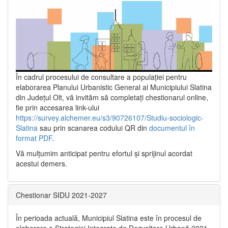
În cadrul procesului de consultare a populaţiei pentru
elaborarea Planului Urbanistic General al Municipiului Slatina
din Județul Olt, vă invităm să completați chestionarul online,
fie prin accesarea link-ului
https://survey.alchemer.eu/s3/90726107/Studiu-sociologic-
Slatina
sau prin scanarea codului QR din
documentul în
format PDF
.
Vă mulţumim anticipat pentru efortul şi sprijinul acordat
acestui demers.
Chestionar SIDU 2021-2027
În perioada actuală, Municipiul Slatina este în procesul de
elaborare a Strategiei Integrate de Dezvoltare Urbană 2021‐