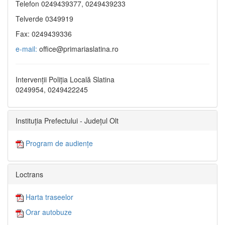
Telefon 0249439377, 0249439233
Telverde 0349919
Fax: 0249439336
e-mail:
office@primariaslatina.ro
Intervenții Poliția Locală Slatina
0249954, 0249422245
Instituția Prefectului - Județul Olt
Program de audiențe
Loctrans
Harta traseelor
Orar autobuze