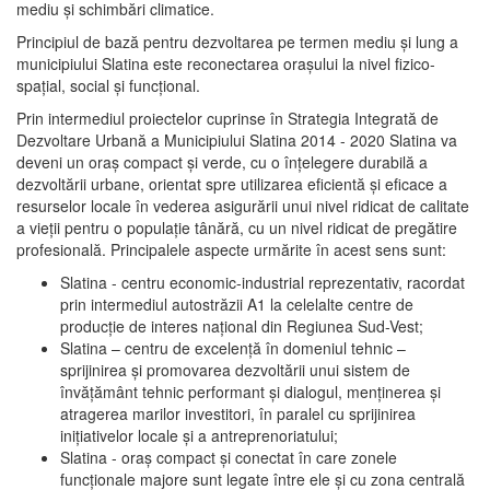
mediu şi schimbări climatice.
Principiul de bază pentru dezvoltarea pe termen mediu şi lung a
municipiului Slatina este reconectarea oraşului la nivel fizico-
spaţial, social şi funcţional.
Prin intermediul proiectelor cuprinse în Strategia Integrată de
Dezvoltare Urbană a Municipiului Slatina 2014 - 2020 Slatina va
deveni un oraş compact şi verde, cu o înţelegere durabilă a
dezvoltării urbane, orientat spre utilizarea eficientă şi eficace a
resurselor locale în vederea asigurării unui nivel ridicat de calitate
a vieţii pentru o populaţie tânără, cu un nivel ridicat de pregătire
profesională. Principalele aspecte urmărite în acest sens sunt:
Slatina - centru economic-industrial reprezentativ, racordat
prin intermediul autostrăzii A1 la celelalte centre de
producţie de interes naţional din Regiunea Sud-Vest;
Slatina – centru de excelenţă în domeniul tehnic –
sprijinirea şi promovarea dezvoltării unui sistem de
învăţământ tehnic performant şi dialogul, menţinerea şi
atragerea marilor investitori, în paralel cu sprijinirea
iniţiativelor locale şi a antreprenoriatului;
Slatina - oraş compact şi conectat în care zonele
funcţionale majore sunt legate între ele şi cu zona centrală