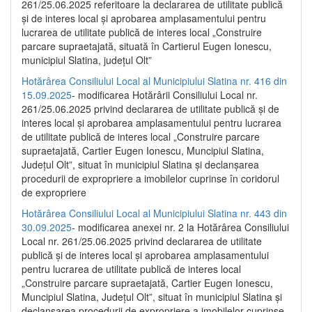
261/25.06.2025 referitoare la declararea de utilitate publică
și de interes local și aprobarea amplasamentului pentru
lucrarea de utilitate publică de interes local „Construire
parcare supraetajată, situată în Cartierul Eugen Ionescu,
municipiul Slatina, județul Olt”
Hotărârea Consiliului Local al Municipiului Slatina nr. 416 din
15.09.2025
- modificarea Hotărârii Consiliului Local nr.
261/25.06.2025 privind declararea de utilitate publică și de
interes local și aprobarea amplasamentului pentru lucrarea
de utilitate publică de interes local „Construire parcare
supraetajată, Cartier Eugen Ionescu, Muncipiul Slatina,
Județul Olt”, situat în municipiul Slatina și declanșarea
procedurii de expropriere a imobilelor cuprinse în coridorul
de expropriere
Hotărârea Consiliului Local al Municipiului Slatina nr. 443 din
30.09.2025
- modificarea anexei nr. 2 la Hotărârea Consiliului
Local nr. 261/25.06.2025 privind declararea de utilitate
publică şi de interes local şi aprobarea amplasamentului
pentru lucrarea de utilitate publică de interes local
„Construire parcare supraetajată, Cartier Eugen Ionescu,
Muncipiul Slatina, Judeţul Olt”, situat în municipiul Slatina şi
declanşarea procedurii de expropriere a imobilelor cuprinse