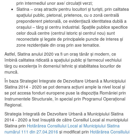
prin intermediul unor axe/ circulații verzi;
Slatina – oraş atractiv pentru locuitori şi turişti, prin calitatea
spaţiului public, pietonal, prietenos, cu o zonă centrală
preponderent pietonală, ce evidenţiază identitatea dublă a
oraşului – târg şi centru industrial. Spaţiile publice specifice
celor două centre (centrul istoric şi centrul nou) sunt
reconectate şi legate de principalele puncte de interes şi
zone rezidenţiale din oraş prin axe tematice.
Astfel, Slatina anului 2020 va fi un oraş tânăr şi modern, ce
îmbină calitatea ridicată a spaţiului public şi farmecul vechiului
târg cu excelenţa în domeniul tehnic şi stabilitatea locurilor de
muncă.
În baza Strategiei Integrate de Dezvoltare Urbană a Municipiului
Slatina 2014 - 2020 se pot demara acţiuni ample la nivel local şi
se pot accesa fonduri europene puse la dispoziţia României prin
Instrumentele Structurale, în special prin Programul Operațional
Regional.
Strategia Integrată de Dezvoltare Urbană a Municipiului Slatina
2014 - 2020 a fost însuşită de către Consiliul Local al municipiului
Slatina prin
Hotărârea Consiliului Local al Municipiului Slatina
numărul 111 din 27.04.2016
și modificat prin
Hotărârea Consiliului