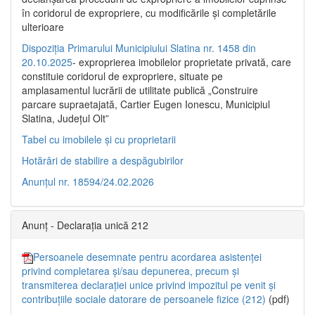
în coridorul de expropriere, cu modificările şi completările
ulterioare
Dispoziția Primarului Municipiului Slatina nr. 1458 din
20.10.2025
- exproprierea imobilelor proprietate privată, care
constituie coridorul de expropriere, situate pe
amplasamentul lucrării de utilitate publică „Construire
parcare supraetajată, Cartier Eugen Ionescu, Municipiul
Slatina, Județul Olt”
Tabel cu imobilele și cu proprietarii
Hotărâri de stabilire a despăgubirilor
Anunțul nr. 18594/24.02.2026
Anunț - Declarația unică 212
Persoanele desemnate pentru acordarea asistenței
privind completarea și/sau depunerea, precum și
transmiterea declarației unice privind impozitul pe venit și
contribuțiile sociale datorare de persoanele fizice (212)
(pdf)