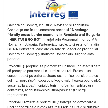
Camera de Comerț, Industrie, Navigație și Agricultură
Constanța are în implementare proiectul
“A heritage
friendly cross-border economy in România and Bulgaria
- HERITAGE RO-BG”
, finanțat prin Programul Interreg V-A
România - Bulgaria. Parteneriatul proiectului este format din
CCINA Constanța, care are calitate de leader de proiect, iar
Camera de Comerț și Industrie Dobrich din Bulgaria este
partener.
Proiectul își propune să promoveze un mediu de afaceri care
să protejeze patrimoniul cultural și natural. Proiectul se
concentrează pe patru sectoare economice, considerate cu
cel mai mare risc în ceea ce privește valorificarea economică
sustenabilă a patrimoniului: turism, urbanism-arhitectură-
construcții, agricultură-silvicultură-pășunat și energii
regenerabile.
Principalul rezultat al proiectului „Strategia de dezvoltare a
unei economii care protejează resursele naturale și culturale