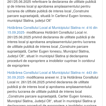
261/25.06.2025 referitoare la declararea de utilitate publică
și de interes local și aprobarea amplasamentului pentru
lucrarea de utilitate publică de interes local „Construire
parcare supraetajată, situată în Cartierul Eugen Ionescu,
municipiul Slatina, județul Olt”
Hotărârea Consiliului Local al Municipiului Slatina nr. 416 din
15.09.2025
- modificarea Hotărârii Consiliului Local nr.
261/25.06.2025 privind declararea de utilitate publică și de
interes local și aprobarea amplasamentului pentru lucrarea
de utilitate publică de interes local „Construire parcare
supraetajată, Cartier Eugen Ionescu, Muncipiul Slatina,
Județul Olt”, situat în municipiul Slatina și declanșarea
procedurii de expropriere a imobilelor cuprinse în coridorul
de expropriere
Hotărârea Consiliului Local al Municipiului Slatina nr. 443 din
30.09.2025
- modificarea anexei nr. 2 la Hotărârea Consiliului
Local nr. 261/25.06.2025 privind declararea de utilitate
publică şi de interes local şi aprobarea amplasamentului
pentru lucrarea de utilitate publică de interes local
„Construire parcare supraetajată, Cartier Eugen Ionescu,
Muncipiul Slatina, Judeţul Olt”, situat în municipiul Slatina şi
declanşarea procedurii de expropriere a imobilelor cuprinse