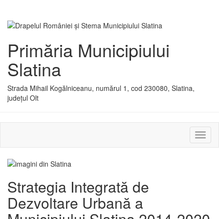
Primăria Municipiului
Slatina
Strada Mihail Kogălniceanu, numărul 1, cod 230080, Slatina,
județul Olt
Activ
sau
dezac
meniu
Strategia Integrată de
Dezvoltare Urbană a
Municipiului Slatina 2014-2020