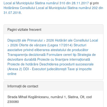
Local al Municipiului Slatina numărul 310 din 28.11.2017
și prin
Hotărârea Consiliului Local al Municipiului Slatina numărul 202 din
31.07.2018
.
Pagini vizitate frecvent
Dispoziţii ale Primarului > 2026
Hotărâri ale Consiliului Local
> 2026
Oferte de vânzare (Legea 17/2014)
Structuri
asociative privind eliberarea atestatului de producător
Transparenţa decizională
Formulare cereri tip
Strategia de
dezvoltare durabilă
Proiecte cu finanţare internaţională
Proiecte de hotărâre
Deschiderea procedurii succesorale
(Anexa 2)
DDI - Executori judecătorești
Taxe şi impozite
online
Informaţii de contact
Strada Mihail Kogălniceanu, numărul 1, Slatina, Olt, cod
230080