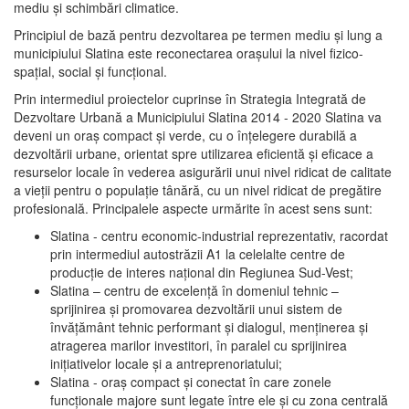
mediu şi schimbări climatice.
Principiul de bază pentru dezvoltarea pe termen mediu şi lung a
municipiului Slatina este reconectarea oraşului la nivel fizico-
spaţial, social şi funcţional.
Prin intermediul proiectelor cuprinse în Strategia Integrată de
Dezvoltare Urbană a Municipiului Slatina 2014 - 2020 Slatina va
deveni un oraş compact şi verde, cu o înţelegere durabilă a
dezvoltării urbane, orientat spre utilizarea eficientă şi eficace a
resurselor locale în vederea asigurării unui nivel ridicat de calitate
a vieţii pentru o populaţie tânără, cu un nivel ridicat de pregătire
profesională. Principalele aspecte urmărite în acest sens sunt:
Slatina - centru economic-industrial reprezentativ, racordat
prin intermediul autostrăzii A1 la celelalte centre de
producţie de interes naţional din Regiunea Sud-Vest;
Slatina – centru de excelenţă în domeniul tehnic –
sprijinirea şi promovarea dezvoltării unui sistem de
învăţământ tehnic performant şi dialogul, menţinerea şi
atragerea marilor investitori, în paralel cu sprijinirea
iniţiativelor locale şi a antreprenoriatului;
Slatina - oraş compact şi conectat în care zonele
funcţionale majore sunt legate între ele şi cu zona centrală