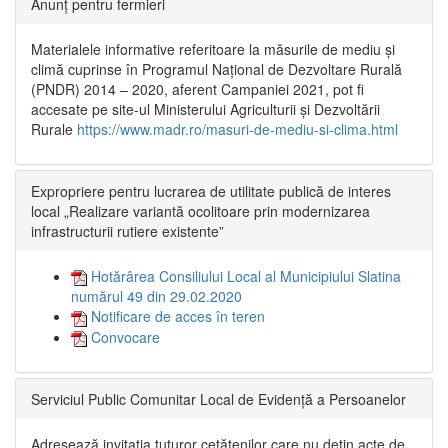
Anunț pentru fermieri
Materialele informative referitoare la măsurile de mediu și
climă cuprinse în Programul Național de Dezvoltare Rurală
(PNDR) 2014 – 2020, aferent Campaniei 2021, pot fi
accesate pe site-ul Ministerului Agriculturii și Dezvoltării
Rurale
https://www.madr.ro/masuri-de-mediu-si-clima.html
Expropriere pentru lucrarea de utilitate publică de interes
local „Realizare variantă ocolitoare prin modernizarea
infrastructurii rutiere existente”
Hotărârea Consiliului Local al Municipiului Slatina
numărul 49 din 29.02.2020
Notificare de acces în teren
Convocare
Serviciul Public Comunitar Local de Evidență a Persoanelor
Adresează invitația tuturor cetățenilor care nu dețin acte de