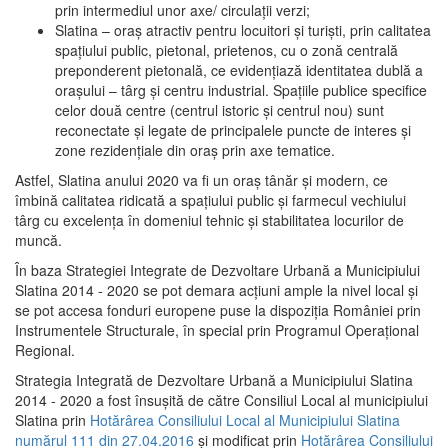
prin intermediul unor axe/ circulații verzi;
Slatina – oraş atractiv pentru locuitori şi turişti, prin calitatea
spaţiului public, pietonal, prietenos, cu o zonă centrală
preponderent pietonală, ce evidenţiază identitatea dublă a
oraşului – târg şi centru industrial. Spaţiile publice specifice
celor două centre (centrul istoric şi centrul nou) sunt
reconectate şi legate de principalele puncte de interes şi
zone rezidenţiale din oraş prin axe tematice.
Astfel, Slatina anului 2020 va fi un oraş tânăr şi modern, ce
îmbină calitatea ridicată a spaţiului public şi farmecul vechiului
târg cu excelenţa în domeniul tehnic şi stabilitatea locurilor de
muncă.
În baza Strategiei Integrate de Dezvoltare Urbană a Municipiului
Slatina 2014 - 2020 se pot demara acţiuni ample la nivel local şi
se pot accesa fonduri europene puse la dispoziţia României prin
Instrumentele Structurale, în special prin Programul Operațional
Regional.
Strategia Integrată de Dezvoltare Urbană a Municipiului Slatina
2014 - 2020 a fost însuşită de către Consiliul Local al municipiului
Slatina prin
Hotărârea Consiliului Local al Municipiului Slatina
numărul 111 din 27.04.2016
și modificat prin
Hotărârea Consiliului