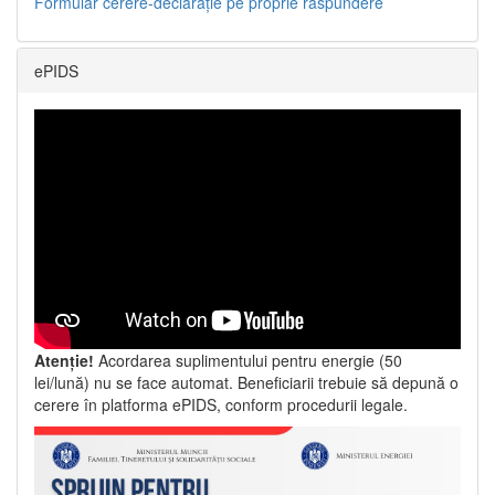
Formular cerere-declarație pe proprie răspundere
ePIDS
Atenție!
Acordarea suplimentului pentru energie (50
lei/lună) nu se face automat. Beneficiarii trebuie să depună o
cerere în platforma ePIDS, conform procedurii legale.