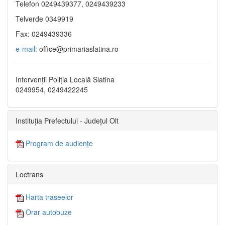
Telefon 0249439377, 0249439233
Telverde 0349919
Fax: 0249439336
e-mail:
office@primariaslatina.ro
Intervenții Poliția Locală Slatina
0249954, 0249422245
Instituția Prefectului - Județul Olt
Program de audiențe
Loctrans
Harta traseelor
Orar autobuze