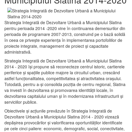
Strategia Integrată de Dezvoltare Urbană a Municipiului Slatina
pentru perioada 2014 -2020 vine în continuarea demersurilor din
perioada de programare 2007-2013, construind pe o bază solidă
în ceea ce priveşte experienţa în implementarea portofoliilor de
proiecte integrate, management de proiect și capacitate
administrativă.
Strategia Integrată de Dezvoltare Urbană a Municipiului Slatina
2014 - 2020 își propune să reconecteze centrul istoric, cartierele
periferice şi spaţiile publice majore la circuitul urban, crescând
astfel funcţionalitatea, competitivitatea şi atractivitatea oraşului.
Totodată, pentru a-şi consolida poziţia de centru regional, Slatina
va investi în dezvoltarea şi promovarea identităţii locale, în
dezvoltarea capitalului uman şi în modernizarea infrastructurii şi
serviciilor publice.
Obiectivele şi acţiunile prevăzute în Strategia Integrată de
Dezvoltare Urbană a Municipiului Slatina 2014 - 2020 vizează
depășirea provocărilor şi valorificarea oportunităţilor identificate
pe cele cinci paliere: economic, demografic, social, conectivitate,