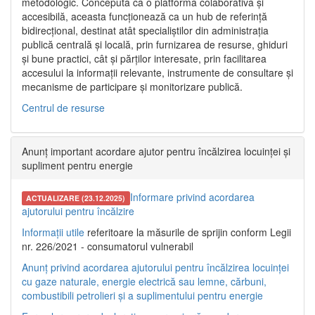
metodologic. Concepută ca o platformă colaborativă și
accesibilă, aceasta funcționează ca un hub de referință
bidirecțional, destinat atât specialiștilor din administrația
publică centrală și locală, prin furnizarea de resurse, ghiduri
și bune practici, cât și părților interesate, prin facilitarea
accesului la informații relevante, instrumente de consultare și
mecanisme de participare și monitorizare publică.
Centrul de resurse
Anunț important acordare ajutor pentru încălzirea locuinței și
supliment pentru energie
Informare privind acordarea
ACTUALIZARE (23.12.2025)
ajutorului pentru încălzire
Informații utile
referitoare la măsurile de sprijin conform Legii
nr. 226/2021 - consumatorul vulnerabil
Anunț privind acordarea ajutorului pentru încălzirea locuinței
cu gaze naturale, energie electrică sau lemne, cărbuni,
combustibili petrolieri și a suplimentului pentru energie