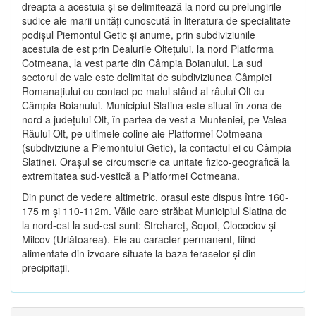
dreapta a acestuia şi se delimitează la nord cu prelungirile
sudice ale marii unităţi cunoscută în literatura de specialitate
podişul Piemontul Getic şi anume, prin subdiviziunile
acestuia de est prin Dealurile Olteţului, la nord Platforma
Cotmeana, la vest parte din Câmpia Boianului. La sud
sectorul de vale este delimitat de subdiviziunea Câmpiei
Romanaţiului cu contact pe malul stând al râului Olt cu
Câmpia Boianului. Municipiul Slatina este situat în zona de
nord a judeţului Olt, în partea de vest a Munteniei, pe Valea
Râului Olt, pe ultimele coline ale Platformei Cotmeana
(subdiviziune a Piemontului Getic), la contactul ei cu Câmpia
Slatinei. Oraşul se circumscrie ca unitate fizico-geografică la
extremitatea sud-vestică a Platformei Cotmeana.
Din punct de vedere altimetric, oraşul este dispus între 160-
175 m şi 110-112m. Văile care străbat Municipiul Slatina de
la nord-est la sud-est sunt: Strehareţ, Sopot, Clocociov şi
Milcov (Urlătoarea). Ele au caracter permanent, fiind
alimentate din izvoare situate la baza teraselor şi din
precipitaţii.