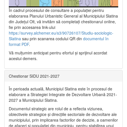
În cadrul procesului de consultare a populaţiei pentru
elaborarea Planului Urbanistic General al Municipiului Slatina
din Județul Olt, vă invităm să completați chestionarul online,
fie prin accesarea link-ului
https://survey.alchemer.eu/s3/90726107/Studiu-sociologic-
Slatina
sau prin scanarea codului QR din
documentul în
format PDF
.
Vă mulţumim anticipat pentru efortul şi sprijinul acordat
acestui demers.
Chestionar SIDU 2021-2027
În perioada actuală, Municipiul Slatina este în procesul de
elaborare a Strategiei Integrate de Dezvoltare Urbană 2021‐
2027 a Municipiului Slatina.
Documentul strategic are rolul de a reflecta viziunea,
obiectivele strategice și direcțiile sectoriale de dezvoltare ale
municipiului, prin implicarea factorilor de decizie, a oamenilor
de afaceri și populației din municipiu, pentru stabilirea unui