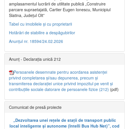
amplasamentul lucrării de utilitate publică „Construire
parcare supraetajată, Cartier Eugen Ionescu, Municipiul
Slatina, Județul Olt”
Tabel cu imobilele și cu proprietarii
Hotărâri de stabilire a despăgubirilor
Anunțul nr. 18594/24.02.2026
Anunț - Declarația unică 212
Persoanele desemnate pentru acordarea asistenței
privind completarea și/sau depunerea, precum și
transmiterea declarației unice privind impozitul pe venit și
contribuțiile sociale datorare de persoanele fizice (212)
(pdf)
Comunicat de presă proiecte
„Dezvoltarea unei rețele de stații de transport public
local inteligente și autonome (Intelli Bus Hub Net)”, cod