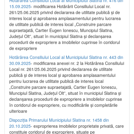
Hotărârea Consiliului Local al Municipiului Slatina nr. 416 din
15.09.2025
- modificarea Hotărârii Consiliului Local nr.
261/25.06.2025 privind declararea de utilitate publică și de
interes local și aprobarea amplasamentului pentru lucrarea
de utilitate publică de interes local „Construire parcare
supraetajată, Cartier Eugen Ionescu, Muncipiul Slatina,
Județul Olt”, situat în municipiul Slatina și declanșarea
procedurii de expropriere a imobilelor cuprinse în coridorul
de expropriere
Hotărârea Consiliului Local al Municipiului Slatina nr. 443 din
30.09.2025
- modificarea anexei nr. 2 la Hotărârea Consiliului
Local nr. 261/25.06.2025 privind declararea de utilitate
publică şi de interes local şi aprobarea amplasamentului
pentru lucrarea de utilitate publică de interes local
„Construire parcare supraetajată, Cartier Eugen Ionescu,
Muncipiul Slatina, Judeţul Olt”, situat în municipiul Slatina şi
declanşarea procedurii de expropriere a imobilelor cuprinse
în coridorul de expropriere, cu modificările şi completările
ulterioare
Dispoziția Primarului Municipiului Slatina nr. 1458 din
20.10.2025
- exproprierea imobilelor proprietate privată, care
constituie coridorul de expropriere, situate pe