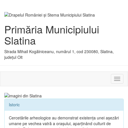
Primăria Municipiului
Slatina
Strada Mihail Kogălniceanu, numărul 1, cod 230080, Slatina,
județul Olt
Activ
sau
dezac
meniu
Istoric
Cercetările arheologice au demonstrat existenţa unei aşezări
umane pe vechea vatră a oraşului, aparţinând culturii de