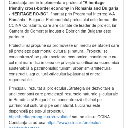
Constanța are în implementare proiectul
“A heritage
friendly cross-border economy in România and Bulgaria
- HERITAGE RO-BG”
, finanțat prin Programul Interreg V-A
România - Bulgaria. Parteneriatul proiectului este format din
CCINA Constanța, care are calitate de leader de proiect, iar
Camera de Comerț și Industrie Dobrich din Bulgaria este
partener.
Proiectul își propune să promoveze un mediu de afaceri care
să protejeze patrimoniul cultural și natural. Proiectul se
concentrează pe patru sectoare economice, considerate cu
cel mai mare risc în ceea ce privește valorificarea economică
sustenabilă a patrimoniului: turism, urbanism-arhitectură-
construcții, agricultură-silvicultură-pășunat și energii
regenerabile.
Principalul rezultat al proiectului „Strategia de dezvoltare a
unei economii care protejează resursele naturale și culturale
în România și Bulgaria” se concentrează distinct pe
patrimoniul cultural și pe cel natural. Lucrarea este
disponibilă pe site-ul proiectului
http://heritagerobg.eu/ro/rezultate/
sau pe site-ul CCINA
Constanța la adresa
https://www.ccina.ro/proiecte/in-
derulare/heritage
.