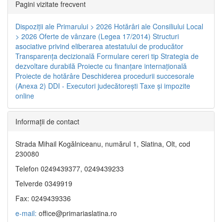
Pagini vizitate frecvent
Dispoziţii ale Primarului > 2026
Hotărâri ale Consiliului Local
> 2026
Oferte de vânzare (Legea 17/2014)
Structuri
asociative privind eliberarea atestatului de producător
Transparenţa decizională
Formulare cereri tip
Strategia de
dezvoltare durabilă
Proiecte cu finanţare internaţională
Proiecte de hotărâre
Deschiderea procedurii succesorale
(Anexa 2)
DDI - Executori judecătorești
Taxe şi impozite
online
Informaţii de contact
Strada Mihail Kogălniceanu, numărul 1, Slatina, Olt, cod
230080
Telefon 0249439377, 0249439233
Telverde 0349919
Fax: 0249439336
e-mail:
office@primariaslatina.ro