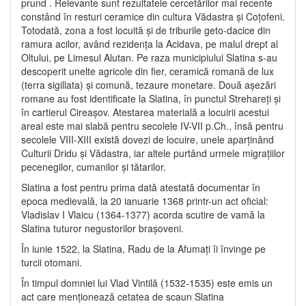
prund . Relevante sunt rezultatele cercetărilor mai recente
constând în resturi ceramice din cultura Vădastra şi Coţofeni.
Totodată, zona a fost locuită şi de triburile geto-dacice din
ramura acilor, având rezidenţa la Acidava, pe malul drept al
Oltului, pe Limesul Alutan. Pe raza municipiului Slatina s-au
descoperit unelte agricole din fier, ceramică romană de lux
(terra sigillata) şi comună, tezaure monetare. Două aşezări
romane au fost identificate la Slatina, în punctul Strehareţi şi
în cartierul Cireaşov. Atestarea materială a locuirii acestui
areal este mai slabă pentru secolele IV-VII p.Ch., însă pentru
secolele VIII-XIII există dovezi de locuire, unele aparţinând
Culturii Dridu şi Vădastra, iar altele purtând urmele migraţiilor
pecenegilor, cumanilor şi tătarilor.
Slatina a fost pentru prima dată atestată documentar în
epoca medievală, la 20 ianuarie 1368 printr-un act oficial:
Vladislav I Vlaicu (1364-1377) acorda scutire de vamă la
Slatina tuturor negustorilor braşoveni.
În iunie 1522, la Slatina, Radu de la Afumaţi îi învinge pe
turcii otomani.
În timpul domniei lui Vlad Vintilă (1532-1535) este emis un
act care menţionează cetatea de scaun Slatina