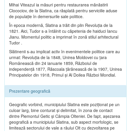
Mihai Viteazul ia măsuri pentru restaurarea mănăstirii
Clocociov, de la Slatina, ca răsplată pentru serviciile aduse
de populaţie în demersurile sale politice.
În epoca modernă, Slatina a trăit din plin Revoluţia de la
1821. Aici, Tudor s-a întâlnit cu căpetenia de haiduci Iancu
Jianu. Momentul politic a imprimat în zonă stilul arhitectural
Tudor .
Slătinenii s-au implicat activ în evenimentele politice care au
urmat: Revoluţia de la 1848, Unirea Moldovei cu ţara
Românească din 24 ianuarie 1859, Războiul de
independenţă 1877, Răscoala ţărănească de la 1907, Unirea
Principatelor din 1918, Primul şi Al Doilea Război Mondial.
Prezentare geografică
Geografic vorbind, municipiului Slatina este poziţionat pe un
culoar larg, bine conturat şi delimitat, în zona de contact
dintre Piemontul Getic şi Câmpia Olteniei. De fapt, aşezarea
geografică a municipiului Slatina, sub aspect morfologic, se
limitează sectorului de vale a râului Olt cu dezvoltarea pe