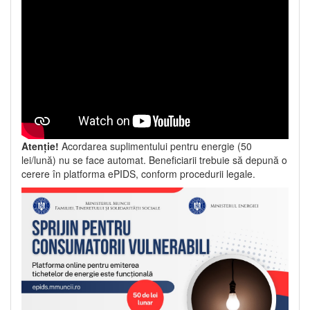
Atenție!
Acordarea suplimentului pentru energie (50
lei/lună) nu se face automat. Beneficiarii trebuie să depună o
cerere în platforma ePIDS, conform procedurii legale.