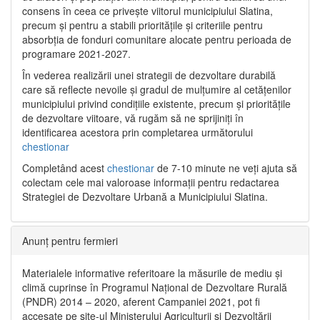
consens în ceea ce privește viitorul municipiului Slatina,
precum și pentru a stabili prioritățile și criteriile pentru
absorbția de fonduri comunitare alocate pentru perioada de
programare 2021-2027.
În vederea realizării unei strategii de dezvoltare durabilă
care să reflecte nevoile și gradul de mulțumire al cetățenilor
municipiului privind condițiile existente, precum și prioritățile
de dezvoltare viitoare, vă rugăm să ne sprijiniți în
identificarea acestora prin completarea următorului
chestionar
Completând acest
chestionar
de 7-10 minute ne veți ajuta să
colectam cele mai valoroase informații pentru redactarea
Strategiei de Dezvoltare Urbană a Municipiului Slatina.
Anunț pentru fermieri
Materialele informative referitoare la măsurile de mediu și
climă cuprinse în Programul Național de Dezvoltare Rurală
(PNDR) 2014 – 2020, aferent Campaniei 2021, pot fi
accesate pe site-ul Ministerului Agriculturii și Dezvoltării