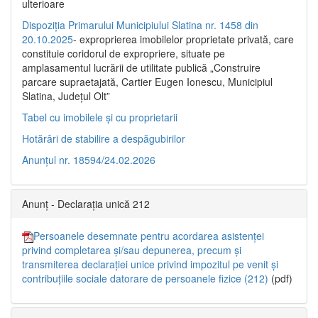
ulterioare
Dispoziția Primarului Municipiului Slatina nr. 1458 din
20.10.2025
- exproprierea imobilelor proprietate privată, care
constituie coridorul de expropriere, situate pe
amplasamentul lucrării de utilitate publică „Construire
parcare supraetajată, Cartier Eugen Ionescu, Municipiul
Slatina, Județul Olt”
Tabel cu imobilele și cu proprietarii
Hotărâri de stabilire a despăgubirilor
Anunțul nr. 18594/24.02.2026
Anunț - Declarația unică 212
Persoanele desemnate pentru acordarea asistenței
privind completarea și/sau depunerea, precum și
transmiterea declarației unice privind impozitul pe venit și
contribuțiile sociale datorare de persoanele fizice (212)
(pdf)