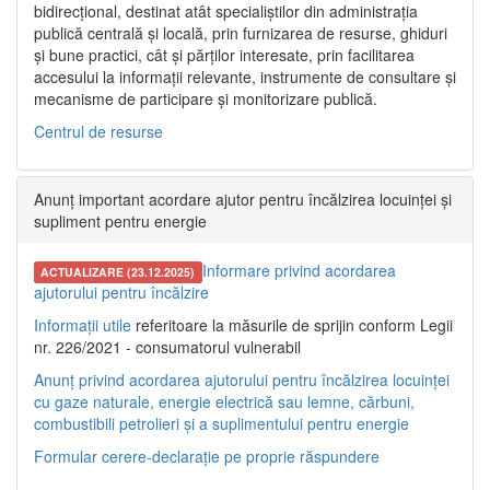
bidirecțional, destinat atât specialiștilor din administrația
publică centrală și locală, prin furnizarea de resurse, ghiduri
și bune practici, cât și părților interesate, prin facilitarea
accesului la informații relevante, instrumente de consultare și
mecanisme de participare și monitorizare publică.
Centrul de resurse
Anunț important acordare ajutor pentru încălzirea locuinței și
supliment pentru energie
Informare privind acordarea
ACTUALIZARE (23.12.2025)
ajutorului pentru încălzire
Informații utile
referitoare la măsurile de sprijin conform Legii
nr. 226/2021 - consumatorul vulnerabil
Anunț privind acordarea ajutorului pentru încălzirea locuinței
cu gaze naturale, energie electrică sau lemne, cărbuni,
combustibili petrolieri și a suplimentului pentru energie
Formular cerere-declarație pe proprie răspundere