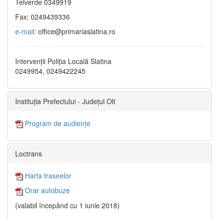
Telverde 0349919
Fax: 0249439336
e-mail:
office@primariaslatina.ro
Intervenții Poliția Locală Slatina
0249954, 0249422245
Instituția Prefectului - Județul Olt
Program de audiențe
Loctrans
Harta traseelor
Orar autobuze
(valabil începând cu 1 iunie 2018)