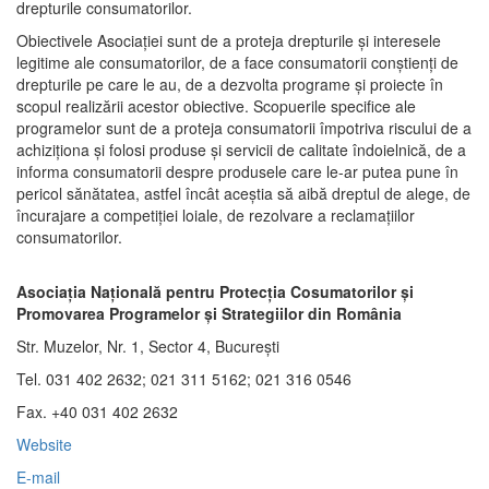
drepturile consumatorilor.
Obiectivele Asociaţiei sunt de a proteja drepturile şi interesele
legitime ale consumatorilor, de a face consumatorii conştienţi de
drepturile pe care le au, de a dezvolta programe şi proiecte în
scopul realizării acestor obiective. Scopuerile specifice ale
programelor sunt de a proteja consumatorii împotriva riscului de a
achiziţiona şi folosi produse şi servicii de calitate îndoielnică, de a
informa consumatorii despre produsele care le-ar putea pune în
pericol sănătatea, astfel încât aceştia să aibă dreptul de alege, de
încurajare a competiţiei loiale, de rezolvare a reclamaţiilor
consumatorilor.
Asociaţia Naţională pentru Protecţia Cosumatorilor şi
Promovarea Programelor şi Strategiilor din România
Str. Muzelor, Nr. 1, Sector 4, Bucureşti
Tel. 031 402 2632; 021 311 5162; 021 316 0546
Fax. +40 031 402 2632
Website
E-mail