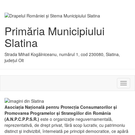
Primăria Municipiului
Slatina
Strada Mihail Kogălniceanu, numărul 1, cod 230080, Slatina,
județul Olt
Activ
sau
dezac
meniu
Asociaţia Naţională pentru Protecţia Consumatorilor şi
Promovarea Programelor şi Strategiilor din România
(A.N.P.C.P.P.S.R.)
este o organizaţie neguvernamentală,
reprezentativă, de drept privat, fără scop lucrativ, cu patrimoniu
distinct şi indivizibil, întemeiată pe principii democratice, ce apără