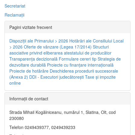
Secretariat
Reclamaţii
Pagini vizitate frecvent
Dispoziţii ale Primarului > 2026
Hotărâri ale Consiliului Local
> 2026
Oferte de vânzare (Legea 17/2014)
Structuri
asociative privind eliberarea atestatului de producător
Transparenţa decizională
Formulare cereri tip
Strategia de
dezvoltare durabilă
Proiecte cu finanţare internaţională
Proiecte de hotărâre
Deschiderea procedurii succesorale
(Anexa 2)
DDI - Executori judecătorești
Taxe şi impozite
online
Informaţii de contact
Strada Mihail Kogălniceanu, numărul 1, Slatina, Olt, cod
230080
Telefon 0249439377, 0249439233