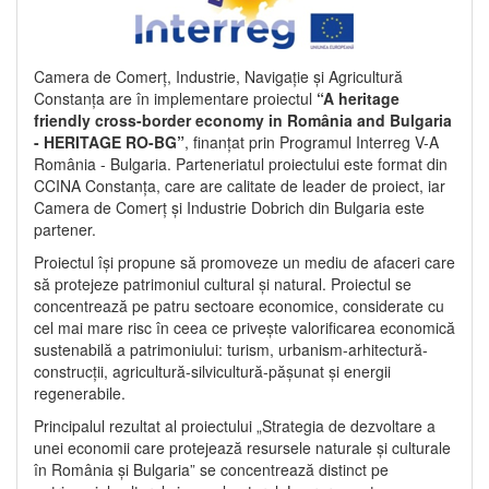
Camera de Comerț, Industrie, Navigație și Agricultură
Constanța are în implementare proiectul
“A heritage
friendly cross-border economy in România and Bulgaria
- HERITAGE RO-BG”
, finanțat prin Programul Interreg V-A
România - Bulgaria. Parteneriatul proiectului este format din
CCINA Constanța, care are calitate de leader de proiect, iar
Camera de Comerț și Industrie Dobrich din Bulgaria este
partener.
Proiectul își propune să promoveze un mediu de afaceri care
să protejeze patrimoniul cultural și natural. Proiectul se
concentrează pe patru sectoare economice, considerate cu
cel mai mare risc în ceea ce privește valorificarea economică
sustenabilă a patrimoniului: turism, urbanism-arhitectură-
construcții, agricultură-silvicultură-pășunat și energii
regenerabile.
Principalul rezultat al proiectului „Strategia de dezvoltare a
unei economii care protejează resursele naturale și culturale
în România și Bulgaria” se concentrează distinct pe