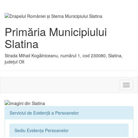
Primăria Municipiului
Slatina
Strada Mihail Kogălniceanu, numărul 1, cod 230080, Slatina,
județul Olt
Activ
sau
dezac
meniu
Serviciul de Evidenţă a Persoanelor
Sediu Evidența Persoanelor