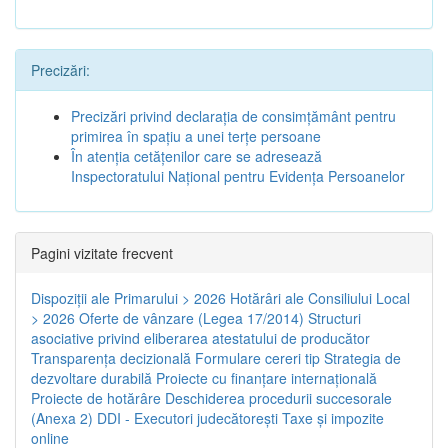
Precizări:
Precizări privind declaraţia de consimţământ pentru
primirea în spaţiu a unei terţe persoane
În atenţia cetăţenilor care se adresează
Inspectoratului Naţional pentru Evidenţa Persoanelor
Pagini vizitate frecvent
Dispoziţii ale Primarului > 2026
Hotărâri ale Consiliului Local
> 2026
Oferte de vânzare (Legea 17/2014)
Structuri
asociative privind eliberarea atestatului de producător
Transparenţa decizională
Formulare cereri tip
Strategia de
dezvoltare durabilă
Proiecte cu finanţare internaţională
Proiecte de hotărâre
Deschiderea procedurii succesorale
(Anexa 2)
DDI - Executori judecătorești
Taxe şi impozite
online