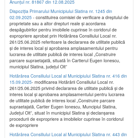
Anunțul nr. 81867 din 12.08.2025
Dispoziția Primarului Municipiului Slatina nr. 1245 din
02.09.2025
- constituirea comisiei de verificare a dreptului de
proprietate sau a altor drepturi reale și acordarea
despăgubirilor pentru imobilele cuprinse în coridorul de
expropriere aprobat prin Hotărârea Consiliului Local nr.
261/25.06.2025 referitoare la declararea de utilitate publică
și de interes local și aprobarea amplasamentului pentru
lucrarea de utilitate publică de interes local „Construire
parcare supraetajată, situată în Cartierul Eugen Ionescu,
municipiul Slatina, județul Olt”
Hotărârea Consiliului Local al Municipiului Slatina nr. 416 din
15.09.2025
- modificarea Hotărârii Consiliului Local nr.
261/25.06.2025 privind declararea de utilitate publică și de
interes local și aprobarea amplasamentului pentru lucrarea
de utilitate publică de interes local „Construire parcare
supraetajată, Cartier Eugen Ionescu, Muncipiul Slatina,
Județul Olt”, situat în municipiul Slatina și declanșarea
procedurii de expropriere a imobilelor cuprinse în coridorul
de expropriere
Hotărârea Consiliului Local al Municipiului Slatina nr. 443 din