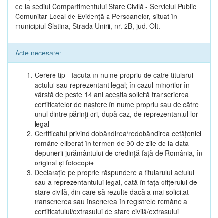
de la sediul Compartimentului Stare Civilă - Serviciul Public
Comunitar Local de Evidență a Persoanelor, situat în
municipiul Slatina, Strada Unirii, nr. 2B, jud. Olt.
Acte necesare:
Cerere tip - făcută în nume propriu de către titularul
actului sau reprezentant legal; în cazul minorilor în
vârstă de peste 14 ani aceștia solicită transcrierea
certificatelor de naștere în nume propriu sau de către
unul dintre părinți ori, după caz, de reprezentantul lor
legal
Certificatul privind dobândirea/redobândirea cetățeniei
române eliberat în termen de 90 de zile de la data
depunerii jurământului de credință față de România, în
original și fotocopie
Declarație pe proprie răspundere a titularului actului
sau a reprezentantului legal, dată în fața ofițerului de
stare civilă, din care să rezulte dacă a mai solicitat
transcrierea sau înscrierea în registrele române a
certificatului/extrasului de stare civilă/extrasului