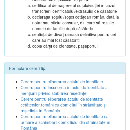
certificatul de naștere al soțului/soției în cazul
transcrierii certificatului/extrasului de căsătorie
declarația soțului/soției cetățean român, dată la
notar sau oficiul consular, din care să rezulte
numele de familie după căsătorie
sentința de divorț rămasă definitivă pentru cei
care au mai fost căsătoriți
copia cărții de identitate, pașaportul
Formulare cereri tip:
Cerere pentru eliberarea actului de identitate
Cerere pentru înscrierea în actul de identitate a
menţiunii privind stabilirea reşedinţei
Cerere pentru eliberarea actului de identitate
cetăţenilor români cu domiciliul în străinătate şi
reşedinţa în România
Cerere pentru eliberarea actului de identitate ca
urmare a schimbării domiciliului din străinătate în
România