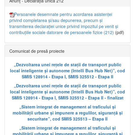
Anunț - Declarația unică 212
Persoanele desemnate pentru acordarea asistenței
privind completarea și/sau depunerea, precum și
transmiterea declarației unice privind impozitul pe venit și
contribuțiile sociale datorare de persoanele fizice (212)
(pdf)
Comunicat de presă proiecte
„Dezvoltarea unei rețele de stații de transport public
local inteligente și autonome (Intelli Bus Hub Net)”, cod
SMIS 128914 - Etapa I, SMIS 325512 - Etapa II
„Dezvoltarea unei rețele de stații de transport public
local inteligente și autonome (Intelli Bus Hub Net)”, cod
SMIS 128914 - Etapa I, SMIS 325512 - Etapa II - finalizat
„Sistem integrat de management al traficului și
mobilității urbane și impunere a regulilor, siguranță și
securitate”, cod SMIS 325513 – Etapa II
„Sistem integrat de management al traficului și
mobilității urbane și impunere a regulilor, siguranță și