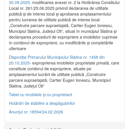
30.09.2025
- modificarea anexei nr. 2 la Hotărârea Consiliului
Local nr. 261/25.06.2025 privind declararea de utilitate
publică şi de interes local şi aprobarea amplasamentului
pentru lucrarea de utilitate publică de interes local
„Construire parcare supraetajată, Cartier Eugen Ionescu,
Muncipiul Slatina, Judeţul Olt”, situat în municipiul Slatina şi
declanşarea procedurii de expropriere a imobilelor cuprinse
în coridorul de expropriere, cu modificările şi completările
ulterioare
Dispoziția Primarului Municipiului Slatina nr. 1458 din
20.10.2025
- exproprierea imobilelor proprietate privată, care
constituie coridorul de expropriere, situate pe
amplasamentul lucrării de utilitate publică „Construire
parcare supraetajată, Cartier Eugen Ionescu, Municipiul
Slatina, Județul Olt”
Tabel cu imobilele și cu proprietarii
Hotărâri de stabilire a despăgubirilor
Anunțul nr. 18594/24.02.2026