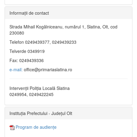
Informaţii de contact
Strada Mihail Kogălniceanu, numărul 1, Slatina, Olt, cod
230080
Telefon 0249439377, 0249439233
Telverde 0349919
Fax: 0249439336
e-mail:
office@primariaslatina.ro
Intervenții Poliția Locală Slatina
0249954, 0249422245
Instituția Prefectului - Județul Olt
Program de audiențe