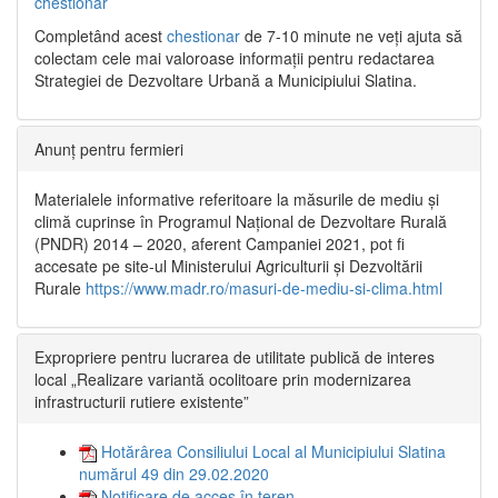
chestionar
Completând acest
chestionar
de 7-10 minute ne veți ajuta să
colectam cele mai valoroase informații pentru redactarea
Strategiei de Dezvoltare Urbană a Municipiului Slatina.
Anunț pentru fermieri
Materialele informative referitoare la măsurile de mediu și
climă cuprinse în Programul Național de Dezvoltare Rurală
(PNDR) 2014 – 2020, aferent Campaniei 2021, pot fi
accesate pe site-ul Ministerului Agriculturii și Dezvoltării
Rurale
https://www.madr.ro/masuri-de-mediu-si-clima.html
Expropriere pentru lucrarea de utilitate publică de interes
local „Realizare variantă ocolitoare prin modernizarea
infrastructurii rutiere existente”
Hotărârea Consiliului Local al Municipiului Slatina
numărul 49 din 29.02.2020
Notificare de acces în teren