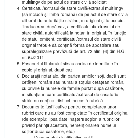
multilingv de pe actul de stare civilă solicitat
Certificatul/extrasul de stare civilă/extrasul multilingv
(să includă și limba română) de pe actul de stare civilă
eliberat de autoritățile străine, în original și fotocopie.
Traducerea, după caz, a certificatului/extrasului de
stare civilă, autentificată la notar, în original, în funcție
de statul emitent, certificatul/extrasul de stare civilă
original trebuie să conțină forma de apostilare sau
supralegalizare prevăzută de art. 72 alin. (6) din H.G.
nr. 64/2011
Pașaportul titularului și/sau cartea de identitate în
copie și original, după caz
Declarații notariale, din partea ambilor soți, dacă sunt
cetățeni români sau numai a soțului cetățean român,
cu privire la numele de familie purtat după căsătorie,
în situația în care certificatul/extrasul de căsătorie
străin nu conține, distinct, această rubrică
Documente justificative pentru completarea unor
rubrici care nu au fost completate în certificatul original
(de exemplu: lipsa datei nașterii soților, a rubricilor
privind părinții acestora, nemenționarea numelui
soților după căsătorie, etc.)
Documentele justificative pot fi: