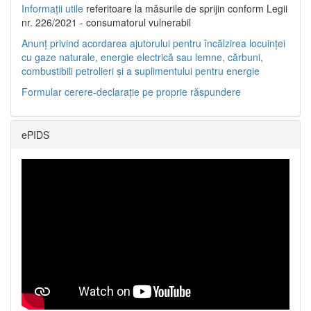
Informații utile
referitoare la măsurile de sprijin conform Legii
nr. 226/2021 - consumatorul vulnerabil
Anunț privind acordarea ajutorului pentru încălzirea locuinței
cu gaze naturale, energie electrică sau lemne, cărbuni,
combustibili petrolieri și a suplimentului pentru energie
Formular cerere-declarație pe proprie răspundere
ePIDS