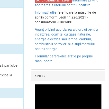
Informare privind
ACTUALIZARE (23.12.2025)
acordarea ajutorului pentru încălzire
Informații utile
referitoare la măsurile de
sprijin conform Legii nr. 226/2021 -
consumatorul vulnerabil
Anunț privind acordarea ajutorului pentru
încălzirea locuinței cu gaze naturale,
energie electrică sau lemne, cărbuni,
combustibili petrolieri și a suplimentului
pentru energie
Formular cerere-declarație pe proprie
răspundere
 să participe
ticipe la
ePIDS