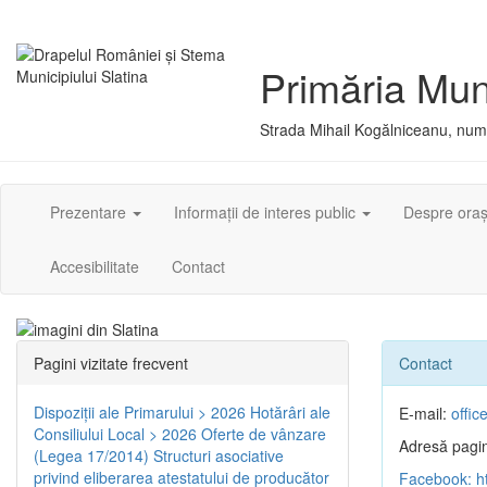
Primăria Muni
Strada Mihail Kogălniceanu, numă
Prezentare
Informații de interes public
Despre ora
Accesibilitate
Contact
Pagini vizitate frecvent
Contact
Dispoziţii ale Primarului > 2026
Hotărâri ale
E-mail:
offic
Consiliului Local > 2026
Oferte de vânzare
Adresă pagin
(Legea 17/2014)
Structuri asociative
privind eliberarea atestatului de producător
Facebook: ht