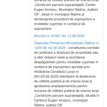
„Construire parcare supraetajată, Cartier
Eugen Ionescu, Municipiul Slatina, Județul
Olt”, situat în municipiul Slatina și
declanșarea procedurii de expropriere a
imobilelor cuprinse în coridorul de
expropriere
Anunțul nr. 81867 din 12.08.2025
Dispoziția Primarului Municipiului Slatina nr.
1245 din 02.09.2025
- constituirea comisiei
de verificare a dreptului de proprietate sau
a altor drepturi reale și acordarea
despăgubirilor pentru imobilele cuprinse în
coridorul de expropriere aprobat prin
Hotărârea Consiliului Local nr.
261/25.06.2025 referitoare la declararea
de utilitate publică și de interes local și
aprobarea amplasamentului pentru
lucrarea de utilitate publică de interes local
„Construire parcare supraetajată, situată în
Cartierul Eugen Ionescu, municipiul
Slatina, județul Olt”