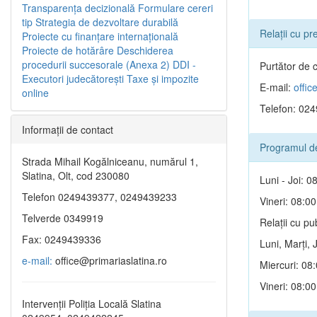
Transparenţa decizională
Formulare cereri
tip
Strategia de dezvoltare durabilă
Relații cu p
Proiecte cu finanţare internaţională
Proiecte de hotărâre
Deschiderea
procedurii succesorale (Anexa 2)
DDI -
Purtător de c
Executori judecătorești
Taxe şi impozite
E-mail:
offic
online
Telefon: 024
Informaţii de contact
Programul de 
Strada Mihail Kogălniceanu, numărul 1,
Slatina, Olt, cod 230080
Luni - Joi: 0
Telefon 0249439377, 0249439233
Vineri: 08:00
Telverde 0349919
Relații cu pu
Fax: 0249439336
Luni, Marți, 
e-mail:
office@primariaslatina.ro
Miercuri: 08
Vineri: 08:00
Intervenții Poliția Locală Slatina