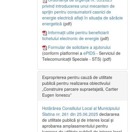
privind introducerea unui mecanism de
sprijin pentru consumatorii casnici de
energie electrică aflați în situația de sărăcie
energetică
(pdf)
Informații utile pentru beneficiarii
tichetului electronic de energie
(pdf)
Formular de solicitare a ajutorului
(conform platformei a
ePIDS
- Serviciul de
Telecomunicații Speciale - STS) (pdf)
Exproprierea pentru cauză de utilitate
publică pentru realizarea obiectivului
„Construire parcare supraetajată, Cartier
Eugen Ionescu”
Hotărârea Consiliului Local al Municipiului
Slatina nr. 261 din 25.06.2025
declararea
de utilitate publică și de interes local și
aprobarea amplasamentului pentru
lucrarea de utilitate publică de interes local