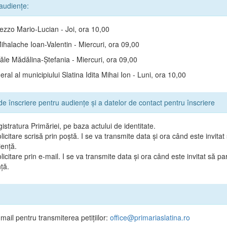
audiențe:
zzo Mario-Lucian - Joi, ora 10,00
ihalache Ioan-Valentin - Miercuri, ora 09,00
ăle Mădălina-Ștefania - Miercuri, ora 09,00
ral al municipiului Slatina Idita Mihai Ion - Luni, ora 10,00
de înscriere pentru audiențe și a datelor de contact pentru înscriere
istratura Primăriei, pe baza actului de identitate.
olicitare scrisă prin poștă. I se va transmite data și ora când este invitat
iență.
olicitare prin e-mail. I se va transmite data și ora când este invitat să par
ță.
ail pentru transmiterea petițiilor:
office@primariaslatina.ro