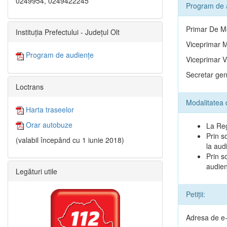
0249954, 0249422245
Program de 
Primar De Me
Instituția Prefectului - Județul Olt
Viceprimar M
Program de audiențe
Viceprimar V
Secretar gene
Loctrans
Modalitatea 
Harta traseelor
Orar autobuze
La Reg
Prin s
(valabil începând cu 1 iunie 2018)
la aud
Prin s
audien
Legături utile
Petiții:
Adresa de e-m