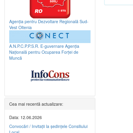
Agenția pentru Dezvoltare Regională Sud-
Vest Oltenia
A.N.P.C.P.P.S.R.
E-guvernare
Agenția
Națională pentru Ocuparea Forței de
Muncă
Cea mai recentă actualizare:
Data: 12.06.2026
Convocări / Invitaţii la şedinţele Consiliului
Local