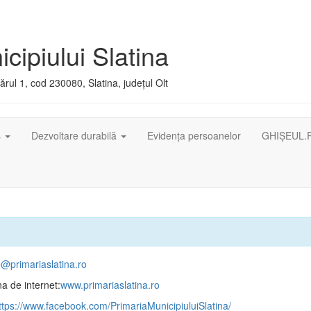
cipiului Slatina
rul 1, cod 230080, Slatina, județul Olt
ș
Dezvoltare durabilă
Evidența persoanelor
GHIȘEUL.
e@primariaslatina.ro
a de internet:
www.primariaslatina.ro
tps://www.facebook.com/PrimariaMunicipiuluiSlatina/