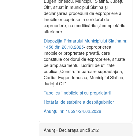
Eugen Ionescu, Muncipiul Slatina, Judeţul
Olt”, situat în municipiul Slatina şi
declanşarea procedurii de expropriere a
imobilelor cuprinse în coridorul de
expropriere, cu modificările şi completările
ulterioare
Dispoziția Primarului Municipiului Slatina nr.
1458 din 20.10.2025
- exproprierea
imobilelor proprietate privată, care
constituie coridorul de expropriere, situate
pe amplasamentul lucrării de utilitate
publică „Construire parcare supraetajată,
Cartier Eugen Ionescu, Municipiul Slatina,
Județul Olt”
Tabel cu imobilele și cu proprietarii
Hotărâri de stabilire a despăgubirilor
Anunțul nr. 18594/24.02.2026
Anunț - Declarația unică 212