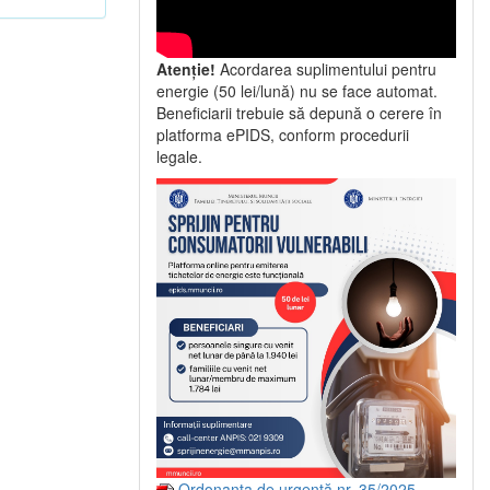
Atenție!
Acordarea suplimentului pentru
energie (50 lei/lună) nu se face automat.
Beneficiarii trebuie să depună o cerere în
platforma ePIDS, conform procedurii
legale.
Ordonanța de urgență nr. 35/2025