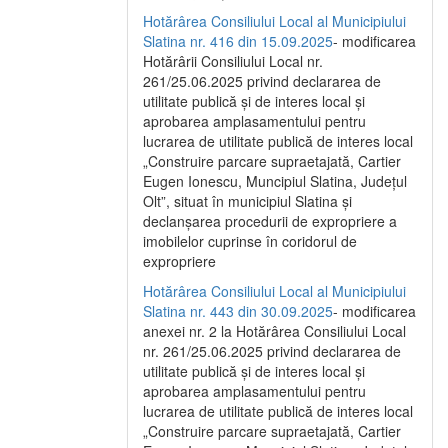
Hotărârea Consiliului Local al Municipiului
Slatina nr. 416 din 15.09.2025
- modificarea
Hotărârii Consiliului Local nr.
261/25.06.2025 privind declararea de
utilitate publică și de interes local și
aprobarea amplasamentului pentru
lucrarea de utilitate publică de interes local
„Construire parcare supraetajată, Cartier
Eugen Ionescu, Muncipiul Slatina, Județul
Olt”, situat în municipiul Slatina și
declanșarea procedurii de expropriere a
imobilelor cuprinse în coridorul de
expropriere
Hotărârea Consiliului Local al Municipiului
Slatina nr. 443 din 30.09.2025
- modificarea
anexei nr. 2 la Hotărârea Consiliului Local
nr. 261/25.06.2025 privind declararea de
utilitate publică şi de interes local şi
aprobarea amplasamentului pentru
lucrarea de utilitate publică de interes local
„Construire parcare supraetajată, Cartier