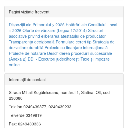
Pagini vizitate frecvent
Dispoziţii ale Primarului > 2026
Hotărâri ale Consiliului Local
> 2026
Oferte de vânzare (Legea 17/2014)
Structuri
asociative privind eliberarea atestatului de producător
Transparenţa decizională
Formulare cereri tip
Strategia de
dezvoltare durabilă
Proiecte cu finanţare internaţională
Proiecte de hotărâre
Deschiderea procedurii succesorale
(Anexa 2)
DDI - Executori judecătorești
Taxe şi impozite
online
Informaţii de contact
Strada Mihail Kogălniceanu, numărul 1, Slatina, Olt, cod
230080
Telefon 0249439377, 0249439233
Telverde 0349919
Fax: 0249439336