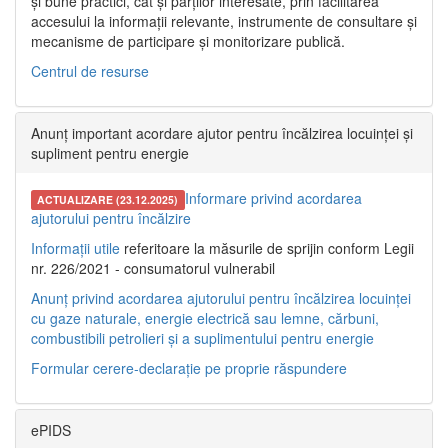
și bune practici, cât și părților interesate, prin facilitarea
accesului la informații relevante, instrumente de consultare și
mecanisme de participare și monitorizare publică.
Centrul de resurse
Anunț important acordare ajutor pentru încălzirea locuinței și
supliment pentru energie
Informare privind acordarea
ACTUALIZARE (23.12.2025)
ajutorului pentru încălzire
Informații utile
referitoare la măsurile de sprijin conform Legii
nr. 226/2021 - consumatorul vulnerabil
Anunț privind acordarea ajutorului pentru încălzirea locuinței
cu gaze naturale, energie electrică sau lemne, cărbuni,
combustibili petrolieri și a suplimentului pentru energie
Formular cerere-declarație pe proprie răspundere
ePIDS