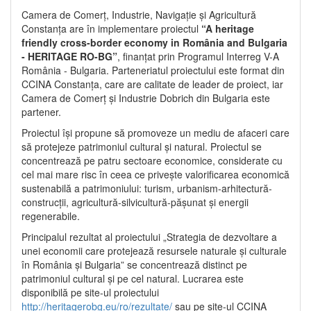
Camera de Comerț, Industrie, Navigație și Agricultură
Constanța are în implementare proiectul
“A heritage
friendly cross-border economy in România and Bulgaria
- HERITAGE RO-BG”
, finanțat prin Programul Interreg V-A
România - Bulgaria. Parteneriatul proiectului este format din
CCINA Constanța, care are calitate de leader de proiect, iar
Camera de Comerț și Industrie Dobrich din Bulgaria este
partener.
Proiectul își propune să promoveze un mediu de afaceri care
să protejeze patrimoniul cultural și natural. Proiectul se
concentrează pe patru sectoare economice, considerate cu
cel mai mare risc în ceea ce privește valorificarea economică
sustenabilă a patrimoniului: turism, urbanism-arhitectură-
construcții, agricultură-silvicultură-pășunat și energii
regenerabile.
Principalul rezultat al proiectului „Strategia de dezvoltare a
unei economii care protejează resursele naturale și culturale
în România și Bulgaria” se concentrează distinct pe
patrimoniul cultural și pe cel natural. Lucrarea este
disponibilă pe site-ul proiectului
http://heritagerobg.eu/ro/rezultate/
sau pe site-ul CCINA