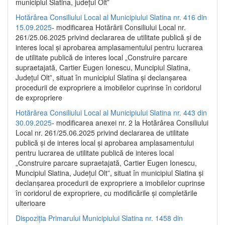
municipiul Slatina, județul Olt”
Hotărârea Consiliului Local al Municipiului Slatina nr. 416 din
15.09.2025
- modificarea Hotărârii Consiliului Local nr.
261/25.06.2025 privind declararea de utilitate publică și de
interes local și aprobarea amplasamentului pentru lucrarea
de utilitate publică de interes local „Construire parcare
supraetajată, Cartier Eugen Ionescu, Muncipiul Slatina,
Județul Olt”, situat în municipiul Slatina și declanșarea
procedurii de expropriere a imobilelor cuprinse în coridorul
de expropriere
Hotărârea Consiliului Local al Municipiului Slatina nr. 443 din
30.09.2025
- modificarea anexei nr. 2 la Hotărârea Consiliului
Local nr. 261/25.06.2025 privind declararea de utilitate
publică şi de interes local şi aprobarea amplasamentului
pentru lucrarea de utilitate publică de interes local
„Construire parcare supraetajată, Cartier Eugen Ionescu,
Muncipiul Slatina, Judeţul Olt”, situat în municipiul Slatina şi
declanşarea procedurii de expropriere a imobilelor cuprinse
în coridorul de expropriere, cu modificările şi completările
ulterioare
Dispoziția Primarului Municipiului Slatina nr. 1458 din