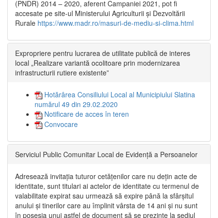
(PNDR) 2014 – 2020, aferent Campaniei 2021, pot fi
accesate pe site-ul Ministerului Agriculturii și Dezvoltării
Rurale
https://www.madr.ro/masuri-de-mediu-si-clima.html
Expropriere pentru lucrarea de utilitate publică de interes
local „Realizare variantă ocolitoare prin modernizarea
infrastructurii rutiere existente”
Hotărârea Consiliului Local al Municipiului Slatina
numărul 49 din 29.02.2020
Notificare de acces în teren
Convocare
Serviciul Public Comunitar Local de Evidență a Persoanelor
Adresează invitația tuturor cetățenilor care nu dețin acte de
identitate, sunt titulari ai actelor de identitate cu termenul de
valabilitate expirat sau urmează să expire până la sfârșitul
anului și tinerilor care au împlinit vârsta de 14 ani și nu sunt
în posesia unui astfel de document să se prezinte la sediul