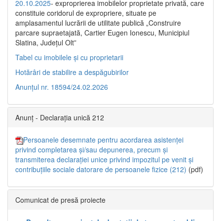
20.10.2025
- exproprierea imobilelor proprietate privată, care
constituie coridorul de expropriere, situate pe
amplasamentul lucrării de utilitate publică „Construire
parcare supraetajată, Cartier Eugen Ionescu, Municipiul
Slatina, Județul Olt”
Tabel cu imobilele și cu proprietarii
Hotărâri de stabilire a despăgubirilor
Anunțul nr. 18594/24.02.2026
Anunț - Declarația unică 212
Persoanele desemnate pentru acordarea asistenței
privind completarea și/sau depunerea, precum și
transmiterea declarației unice privind impozitul pe venit și
contribuțiile sociale datorare de persoanele fizice (212)
(pdf)
Comunicat de presă proiecte