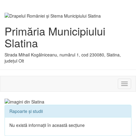
Primăria Municipiului
Slatina
Strada Mihail Kogălniceanu, numărul 1, cod 230080, Slatina,
județul Olt
Activ
sau
dezac
meniu
Rapoarte și studii
Nu există informații în această secțiune