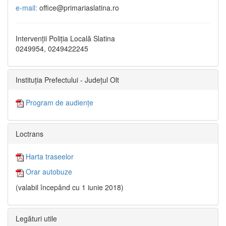
e-mail:
office@primariaslatina.ro
Intervenții Poliția Locală Slatina
0249954, 0249422245
Instituția Prefectului - Județul Olt
Program de audiențe
Loctrans
Harta traseelor
Orar autobuze
(valabil începând cu 1 iunie 2018)
Legături utile