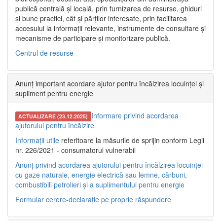
publică centrală și locală, prin furnizarea de resurse, ghiduri
și bune practici, cât și părților interesate, prin facilitarea
accesului la informații relevante, instrumente de consultare și
mecanisme de participare și monitorizare publică.
Centrul de resurse
Anunț important acordare ajutor pentru încălzirea locuinței și
supliment pentru energie
Informare privind acordarea
ACTUALIZARE (23.12.2025)
ajutorului pentru încălzire
Informații utile
referitoare la măsurile de sprijin conform Legii
nr. 226/2021 - consumatorul vulnerabil
Anunț privind acordarea ajutorului pentru încălzirea locuinței
cu gaze naturale, energie electrică sau lemne, cărbuni,
combustibili petrolieri și a suplimentului pentru energie
Formular cerere-declarație pe proprie răspundere