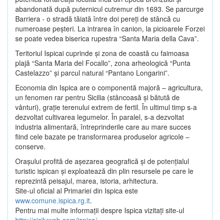
abandonată după puternicul cutremur din 1693. Se parcurge
Barriera - o stradă tăiată între doi pereţi de stâncă cu
numeroase peşteri. La intrarea în canion, la picioarele Forzei
se poate vedea biserica rupestra “Santa Maria della Cava”.
Teritoriul Ispicai cuprinde şi zona de coastă cu faimoasa
plajă “Santa Maria del Focallo”, zona arheologică “Punta
Castelazzo” şi parcul natural “Pantano Longarini”.
Economia din Ispica are o componentă majoră – agricultura,
un fenomen rar pentru Sicilia (stâncoasă şi bătută de
vânturi), graţie terenului extrem de fertil. În ultimul timp s-a
dezvoltat cultivarea legumelor. În paralel, s-a dezvoltat
industria alimentară, întreprinderile care au mare succes
fiind cele bazate pe transformarea produselor agricole –
conserve.
Oraşului profită de aşezarea geografică şi de potenţialul
turistic ispican şi exploatează din plin resursele pe care le
reprezintă peisajul, marea, istoria, arhitectura.
Site-ul oficial al Primariei din Ispica este
www.comune.ispica.rg.it
.
Pentru mai multe informaţii despre Ispica vizitaţi site-ul
http://sicilyweb.com/ispica/