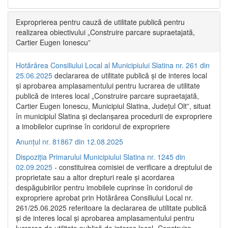
Exproprierea pentru cauză de utilitate publică pentru
realizarea obiectivului „Construire parcare supraetajată,
Cartier Eugen Ionescu”
Hotărârea Consiliului Local al Municipiului Slatina nr. 261 din
25.06.2025
declararea de utilitate publică și de interes local
și aprobarea amplasamentului pentru lucrarea de utilitate
publică de interes local „Construire parcare supraetajată,
Cartier Eugen Ionescu, Municipiul Slatina, Județul Olt”, situat
în municipiul Slatina și declanșarea procedurii de expropriere
a imobilelor cuprinse în coridorul de expropriere
Anunțul nr. 81867 din 12.08.2025
Dispoziția Primarului Municipiului Slatina nr. 1245 din
02.09.2025
- constituirea comisiei de verificare a dreptului de
proprietate sau a altor drepturi reale și acordarea
despăgubirilor pentru imobilele cuprinse în coridorul de
expropriere aprobat prin Hotărârea Consiliului Local nr.
261/25.06.2025 referitoare la declararea de utilitate publică
și de interes local și aprobarea amplasamentului pentru
lucrarea de utilitate publică de interes local „Construire