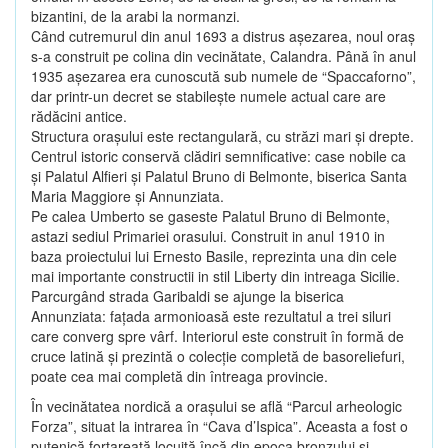
bizantini, de la arabi la normanzi.
Când cutremurul din anul 1693 a distrus aşezarea, noul oraş
s-a construit pe colina din vecinătate, Calandra. Până în anul
1935 aşezarea era cunoscută sub numele de “Spaccaforno”,
dar printr-un decret se stabileşte numele actual care are
rădăcini antice.
Structura oraşului este rectangulară, cu străzi mari şi drepte.
Centrul istoric conservă clădiri semnificative: case nobile ca
şi Palatul Alfieri şi Palatul Bruno di Belmonte, biserica Santa
Maria Maggiore şi Annunziata.
Pe calea Umberto se gaseste Palatul Bruno di Belmonte,
astazi sediul Primariei orasului. Construit in anul 1910 in
baza proiectului lui Ernesto Basile, reprezinta una din cele
mai importante constructii in stil Liberty din intreaga Sicilie.
Parcurgând strada Garibaldi se ajunge la biserica
Annunziata: faţada armonioasă este rezultatul a trei siluri
care converg spre vârf. Interiorul este construit în formă de
cruce latină şi prezintă o colecţie completă de basoreliefuri,
poate cea mai completă din întreaga provincie.
În vecinătatea nordică a oraşului se află “Parcul arheologic
Forza”, situat la intrarea în “Cava d’Ispica”. Aceasta a fost o
putenică fortareaţă locuită încă din epoca bronzului şi