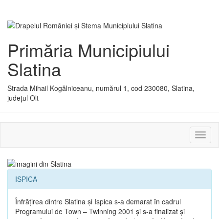
Primăria Municipiului
Slatina
Strada Mihail Kogălniceanu, numărul 1, cod 230080, Slatina,
județul Olt
Activ
sau
dezac
meniu
ISPICA
Înfrăţirea dintre Slatina şi Ispica s-a demarat în cadrul
Programului de Town – Twinning 2001 şi s-a finalizat şi