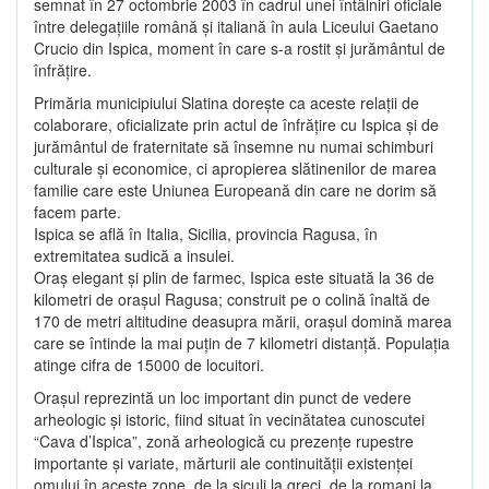
semnat în 27 octombrie 2003 în cadrul unei întâlniri oficiale
între delegaţiile română şi italiană în aula Liceului Gaetano
Crucio din Ispica, moment în care s-a rostit şi jurământul de
înfrăţire.
Primăria municipiului Slatina doreşte ca aceste relaţii de
colaborare, oficializate prin actul de înfrăţire cu Ispica şi de
jurământul de fraternitate să însemne nu numai schimburi
culturale şi economice, ci apropierea slătinenilor de marea
familie care este Uniunea Europeană din care ne dorim să
facem parte.
Ispica se află în Italia, Sicilia, provincia Ragusa, în
extremitatea sudică a insulei.
Oraş elegant şi plin de farmec, Ispica este situată la 36 de
kilometri de oraşul Ragusa; construit pe o colină înaltă de
170 de metri altitudine deasupra mării, oraşul domină marea
care se întinde la mai puţin de 7 kilometri distanţă. Populaţia
atinge cifra de 15000 de locuitori.
Oraşul reprezintă un loc important din punct de vedere
arheologic şi istoric, fiind situat în vecinătatea cunoscutei
“Cava d’Ispica”, zonă arheologică cu prezenţe rupestre
importante şi variate, mărturii ale continuităţii existenţei
omului în aceste zone, de la siculi la greci, de la romani la