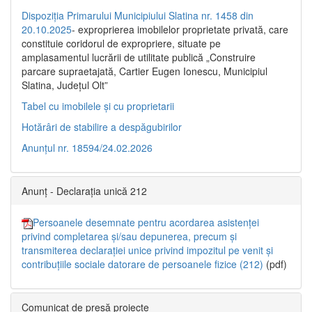
Dispoziția Primarului Municipiului Slatina nr. 1458 din
20.10.2025
- exproprierea imobilelor proprietate privată, care
constituie coridorul de expropriere, situate pe
amplasamentul lucrării de utilitate publică „Construire
parcare supraetajată, Cartier Eugen Ionescu, Municipiul
Slatina, Județul Olt”
Tabel cu imobilele și cu proprietarii
Hotărâri de stabilire a despăgubirilor
Anunțul nr. 18594/24.02.2026
Anunț - Declarația unică 212
Persoanele desemnate pentru acordarea asistenței
privind completarea și/sau depunerea, precum și
transmiterea declarației unice privind impozitul pe venit și
contribuțiile sociale datorare de persoanele fizice (212)
(pdf)
Comunicat de presă proiecte