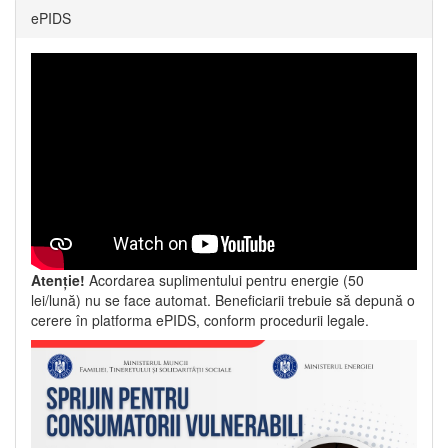
ePIDS
Atenție!
Acordarea suplimentului pentru energie (50
lei/lună) nu se face automat. Beneficiarii trebuie să depună o
cerere în platforma ePIDS, conform procedurii legale.