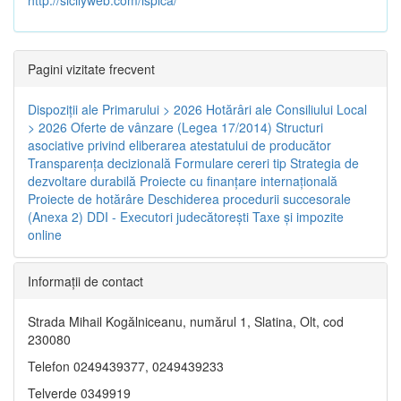
Pagini vizitate frecvent
Dispoziţii ale Primarului > 2026
Hotărâri ale Consiliului Local
> 2026
Oferte de vânzare (Legea 17/2014)
Structuri
asociative privind eliberarea atestatului de producător
Transparenţa decizională
Formulare cereri tip
Strategia de
dezvoltare durabilă
Proiecte cu finanţare internaţională
Proiecte de hotărâre
Deschiderea procedurii succesorale
(Anexa 2)
DDI - Executori judecătorești
Taxe şi impozite
online
Informaţii de contact
Strada Mihail Kogălniceanu, numărul 1, Slatina, Olt, cod
230080
Telefon 0249439377, 0249439233
Telverde 0349919