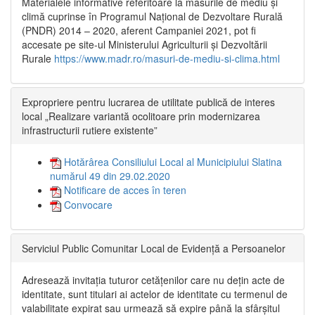
Materialele informative referitoare la măsurile de mediu și
climă cuprinse în Programul Național de Dezvoltare Rurală
(PNDR) 2014 – 2020, aferent Campaniei 2021, pot fi
accesate pe site-ul Ministerului Agriculturii și Dezvoltării
Rurale
https://www.madr.ro/masuri-de-mediu-si-clima.html
Expropriere pentru lucrarea de utilitate publică de interes
local „Realizare variantă ocolitoare prin modernizarea
infrastructurii rutiere existente”
Hotărârea Consiliului Local al Municipiului Slatina
numărul 49 din 29.02.2020
Notificare de acces în teren
Convocare
Serviciul Public Comunitar Local de Evidență a Persoanelor
Adresează invitația tuturor cetățenilor care nu dețin acte de
identitate, sunt titulari ai actelor de identitate cu termenul de
valabilitate expirat sau urmează să expire până la sfârșitul