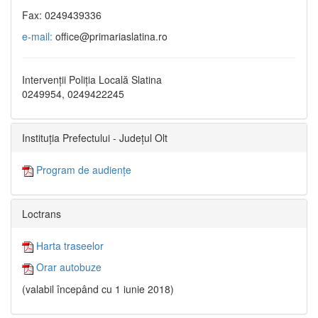
Fax: 0249439336
e-mail:
office@primariaslatina.ro
Intervenții Poliția Locală Slatina
0249954, 0249422245
Instituția Prefectului - Județul Olt
Program de audiențe
Loctrans
Harta traseelor
Orar autobuze
(valabil începând cu 1 iunie 2018)