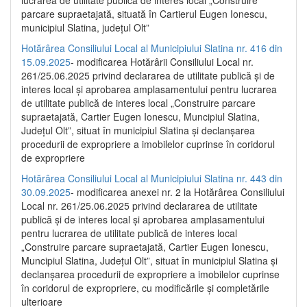
parcare supraetajată, situată în Cartierul Eugen Ionescu,
municipiul Slatina, județul Olt”
Hotărârea Consiliului Local al Municipiului Slatina nr. 416 din
15.09.2025
- modificarea Hotărârii Consiliului Local nr.
261/25.06.2025 privind declararea de utilitate publică și de
interes local și aprobarea amplasamentului pentru lucrarea
de utilitate publică de interes local „Construire parcare
supraetajată, Cartier Eugen Ionescu, Muncipiul Slatina,
Județul Olt”, situat în municipiul Slatina și declanșarea
procedurii de expropriere a imobilelor cuprinse în coridorul
de expropriere
Hotărârea Consiliului Local al Municipiului Slatina nr. 443 din
30.09.2025
- modificarea anexei nr. 2 la Hotărârea Consiliului
Local nr. 261/25.06.2025 privind declararea de utilitate
publică şi de interes local şi aprobarea amplasamentului
pentru lucrarea de utilitate publică de interes local
„Construire parcare supraetajată, Cartier Eugen Ionescu,
Muncipiul Slatina, Judeţul Olt”, situat în municipiul Slatina şi
declanşarea procedurii de expropriere a imobilelor cuprinse
în coridorul de expropriere, cu modificările şi completările
ulterioare