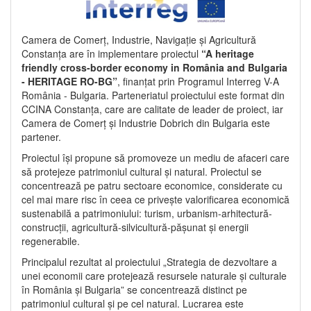
Camera de Comerț, Industrie, Navigație și Agricultură
Constanța are în implementare proiectul
“A heritage
friendly cross-border economy in România and Bulgaria
- HERITAGE RO-BG”
, finanțat prin Programul Interreg V-A
România - Bulgaria. Parteneriatul proiectului este format din
CCINA Constanța, care are calitate de leader de proiect, iar
Camera de Comerț și Industrie Dobrich din Bulgaria este
partener.
Proiectul își propune să promoveze un mediu de afaceri care
să protejeze patrimoniul cultural și natural. Proiectul se
concentrează pe patru sectoare economice, considerate cu
cel mai mare risc în ceea ce privește valorificarea economică
sustenabilă a patrimoniului: turism, urbanism-arhitectură-
construcții, agricultură-silvicultură-pășunat și energii
regenerabile.
Principalul rezultat al proiectului „Strategia de dezvoltare a
unei economii care protejează resursele naturale și culturale
în România și Bulgaria” se concentrează distinct pe
patrimoniul cultural și pe cel natural. Lucrarea este