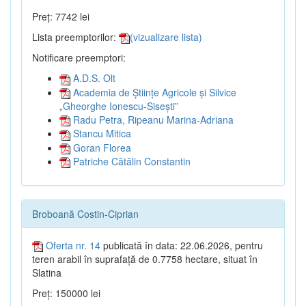
Preț: 7742 lei
Lista preemptorilor:
(vizualizare lista)
Notificare preemptori:
A.D.S. Olt
Academia de Științe Agricole și Silvice
„Gheorghe Ionescu-Sisești”
Radu Petra, Ripeanu Marina-Adriana
Stancu Mitica
Goran Florea
Patriche Cătălin Constantin
Broboană Costin-Ciprian
Oferta nr. 14
publicată în data: 22.06.2026, pentru
teren arabil în suprafață de 0.7758 hectare, situat în
Slatina
Preț: 150000 lei