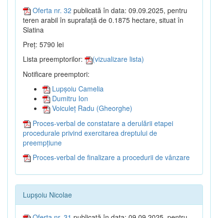
Oferta nr. 32
publicată în data: 09.09.2025, pentru
teren arabil în suprafață de 0.1875 hectare, situat în
Slatina
Preț: 5790 lei
Lista preemptorilor:
(vizualizare lista)
Notificare preemptori:
Lupșoiu Camelia
Dumitru Ion
Voiculeț Radu (Gheorghe)
Proces-verbal de constatare a derulării etapei
procedurale privind exercitarea dreptului de
preempțiune
Proces-verbal de finalizare a procedurii de vânzare
Lupșoiu Nicolae
Oferta nr. 31
publicată în data: 09.09.2025, pentru