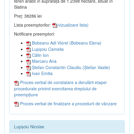
teren arabil în suprafață de 1.2398 hectare, situat în
Slatina
Preț: 38286 lei
Lista preemptorilor:
(vizualizare lista)
Notificare preemptori:
Bobeanu Adi Viorel (Bobeanu Elena)
Lupșoiu Camelia
Călin Ion
Marcaru Ana
Ștefan Constantin Claudiu (Ștefan Vasile)
Ivan Emilia
Proces-verbal de constatare a derulării etapei
procedurale privind exercitarea dreptului de
preempțiune
Proces-verbal de finalizare a procedurii de vânzare
Lupșoiu Nicolae