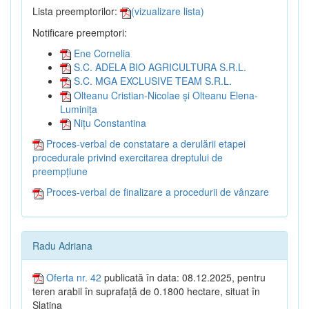
Lista preemptorilor:
(vizualizare lista)
Notificare preemptori:
Ene Cornelia
S.C. ADELA BIO AGRICULTURA S.R.L.
S.C. MGA EXCLUSIVE TEAM S.R.L.
Olteanu Cristian-Nicolae și Olteanu Elena-
Luminița
Nițu Constantina
Proces-verbal de constatare a derulării etapei
procedurale privind exercitarea dreptului de
preempțiune
Proces-verbal de finalizare a procedurii de vânzare
Radu Adriana
Oferta nr. 42
publicată în data: 08.12.2025, pentru
teren arabil în suprafață de 0.1800 hectare, situat în
Slatina