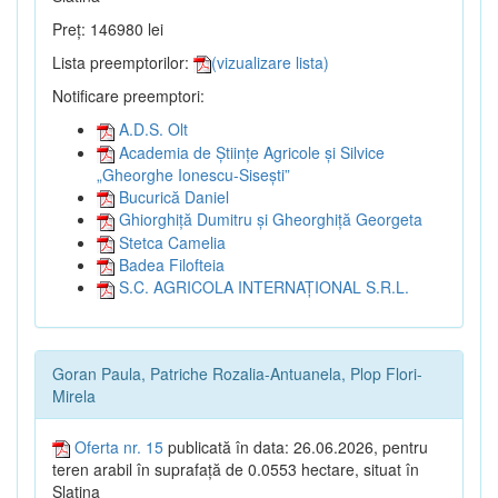
Preț: 146980 lei
Lista preemptorilor:
(vizualizare lista)
Notificare preemptori:
A.D.S. Olt
Academia de Științe Agricole și Silvice
„Gheorghe Ionescu-Sisești”
Bucurică Daniel
Ghiorghiță Dumitru și Gheorghiță Georgeta
Stetca Camelia
Badea Filofteia
S.C. AGRICOLA INTERNAȚIONAL S.R.L.
Goran Paula, Patriche Rozalia-Antuanela, Plop Flori-
Mirela
Oferta nr. 15
publicată în data: 26.06.2026, pentru
teren arabil în suprafață de 0.0553 hectare, situat în
Slatina