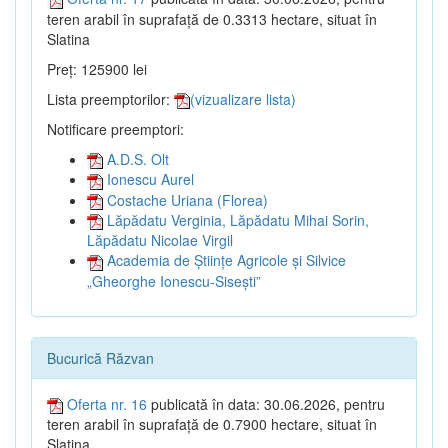
teren arabil în suprafață de 0.3313 hectare, situat în
Slatina
Preț: 125900 lei
Lista preemptorilor:
(vizualizare lista)
Notificare preemptori:
A.D.S. Olt
Ionescu Aurel
Costache Uriana (Florea)
Lăpădatu Verginia, Lăpădatu Mihai Sorin,
Lăpădatu Nicolae Virgil
Academia de Științe Agricole și Silvice
„Gheorghe Ionescu-Sisești”
Bucurică Răzvan
Oferta nr. 16
publicată în data: 30.06.2026, pentru
teren arabil în suprafață de 0.7900 hectare, situat în
Slatina