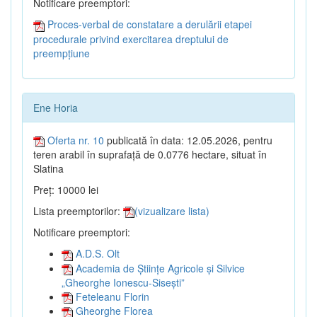
Notificare preemptori:
Proces-verbal de constatare a derulării etapei
procedurale privind exercitarea dreptului de
preempțiune
Ene Horia
Oferta nr. 10
publicată în data: 12.05.2026, pentru
teren arabil în suprafață de 0.0776 hectare, situat în
Slatina
Preț: 10000 lei
Lista preemptorilor:
(vizualizare lista)
Notificare preemptori:
A.D.S. Olt
Academia de Științe Agricole și Silvice
„Gheorghe Ionescu-Sisești”
Feteleanu Florin
Gheorghe Florea