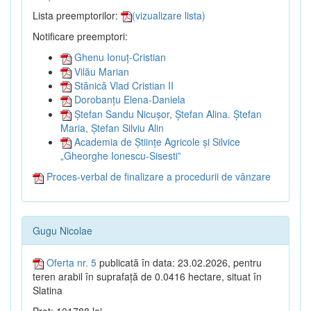
Lista preemptorilor:
(vizualizare lista)
Notificare preemptori:
Ghenu Ionuț-Cristian
Vilău Marian
Stănică Vlad Cristian II
Dorobanțu Elena-Daniela
Ștefan Sandu Nicușor, Ștefan Alina. Ștefan
Maria, Ștefan Silviu Alin
Academia de Științe Agricole și Silvice
„Gheorghe Ionescu-Sisesti”
Proces-verbal de finalizare a procedurii de vânzare
Gugu Nicolae
Oferta nr. 5
publicată în data: 23.02.2026, pentru
teren arabil în suprafață de 0.0416 hectare, situat în
Slatina