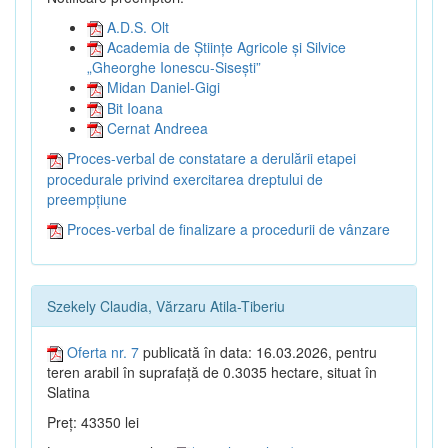
A.D.S. Olt
Academia de Științe Agricole și Silvice
„Gheorghe Ionescu-Sisești”
Midan Daniel-Gigi
Bit Ioana
Cernat Andreea
Proces-verbal de constatare a derulării etapei
procedurale privind exercitarea dreptului de
preempțiune
Proces-verbal de finalizare a procedurii de vânzare
Szekely Claudia, Vărzaru Atila-Tiberiu
Oferta nr. 7
publicată în data: 16.03.2026, pentru
teren arabil în suprafață de 0.3035 hectare, situat în
Slatina
Preț: 43350 lei