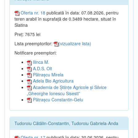
Oferta nr. 18
publicată în data: 07.08.2026, pentru
teren arabil în suprafață de 0.3489 hectare, situat în
Slatina
Preț: 7675 lei
Lista preemptorilor:
(vizualizare lista)
Notificare preemptori:
Ilinca M.
A.D.S. Olt
Pătrașcu Mirela
Adela Bio Agricultura
Academia de Științe Agricole și Silvice
„Gheorghe Ionescu Sisesti”
Pătrașcu Constantin-Gelu
Tudoroiu Cătălin-Constantin, Tudoroiu Gabriela-Anda
Oferta nr. 17
publicată în data: 30.06.2026, pentru