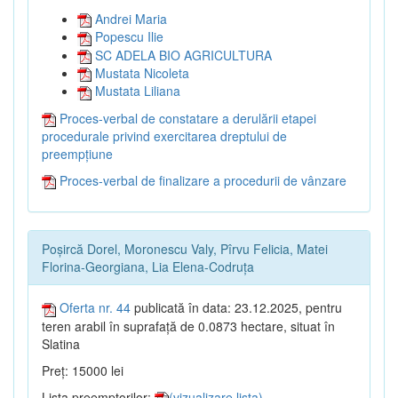
Andrei Maria
Popescu Ilie
SC ADELA BIO AGRICULTURA
Mustata Nicoleta
Mustata Liliana
Proces-verbal de constatare a derulării etapei
procedurale privind exercitarea dreptului de
preempțiune
Proces-verbal de finalizare a procedurii de vânzare
Poșircă Dorel, Moronescu Valy, Pîrvu Felicia, Matei
Florina-Georgiana, Lia Elena-Codruța
Oferta nr. 44
publicată în data: 23.12.2025, pentru
teren arabil în suprafață de 0.0873 hectare, situat în
Slatina
Preț: 15000 lei
Lista preemptorilor:
(vizualizare lista)