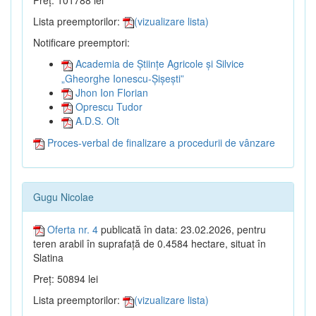
Preț: 101788 lei
Lista preemptorilor:
(vizualizare lista)
Notificare preemptori:
Academia de Științe Agricole și Silvice
„Gheorghe Ionescu-Șișești”
Jhon Ion Florian
Oprescu Tudor
A.D.S. Olt
Proces-verbal de finalizare a procedurii de vânzare
Gugu Nicolae
Oferta nr. 4
publicată în data: 23.02.2026, pentru
teren arabil în suprafață de 0.4584 hectare, situat în
Slatina
Preț: 50894 lei
Lista preemptorilor:
(vizualizare lista)