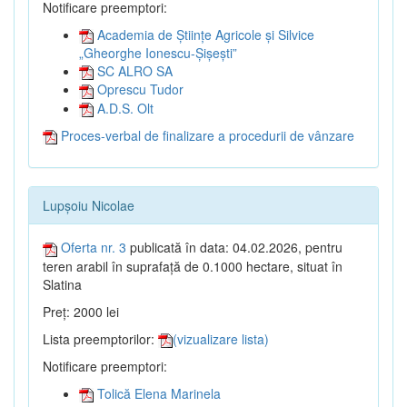
Notificare preemptori:
Academia de Științe Agricole și Silvice
„Gheorghe Ionescu-Șișești”
SC ALRO SA
Oprescu Tudor
A.D.S. Olt
Proces-verbal de finalizare a procedurii de vânzare
Lupșoiu Nicolae
Oferta nr. 3
publicată în data: 04.02.2026, pentru
teren arabil în suprafață de 0.1000 hectare, situat în
Slatina
Preț: 2000 lei
Lista preemptorilor:
(vizualizare lista)
Notificare preemptori:
Tolică Elena Marinela