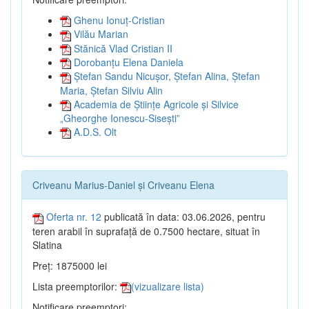
Ghenu Ionuț-Cristian
Vilău Marian
Stănică Vlad Cristian II
Dorobanțu Elena Daniela
Ștefan Sandu Nicușor, Ștefan Alina, Ștefan
Maria, Ștefan Silviu Alin
Academia de Științe Agricole și Silvice
„Gheorghe Ionescu-Sisești”
A.D.S. Olt
Criveanu Marius-Daniel și Criveanu Elena
Oferta nr. 12
publicată în data: 03.06.2026, pentru
teren arabil în suprafață de 0.7500 hectare, situat în
Slatina
Preț: 1875000 lei
Lista preemptorilor:
(vizualizare lista)
Notificare preemptori: