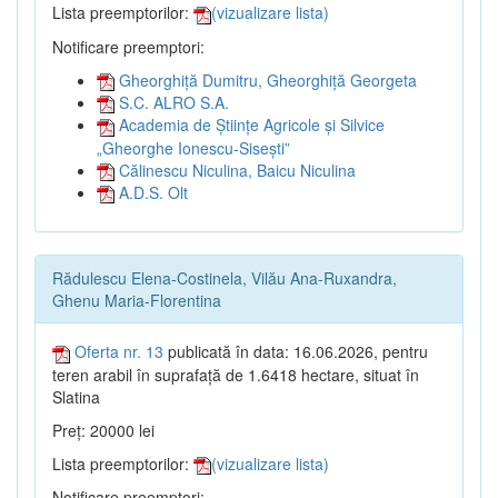
Lista preemptorilor:
(vizualizare lista)
Notificare preemptori:
Gheorghiță Dumitru, Gheorghiță Georgeta
S.C. ALRO S.A.
Academia de Științe Agricole și Silvice
„Gheorghe Ionescu-Sisești”
Călinescu Niculina, Baicu Niculina
A.D.S. Olt
Rădulescu Elena-Costinela, Vilău Ana-Ruxandra,
Ghenu Maria-Florentina
Oferta nr. 13
publicată în data: 16.06.2026, pentru
teren arabil în suprafață de 1.6418 hectare, situat în
Slatina
Preț: 20000 lei
Lista preemptorilor:
(vizualizare lista)
Notificare preemptori: