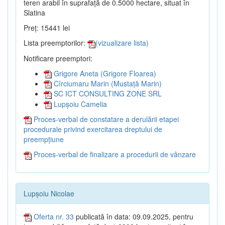
teren arabil în suprafață de 0.5000 hectare, situat în
Slatina
Preț: 15441 lei
Lista preemptorilor:
(vizualizare lista)
Notificare preemptori:
Grigore Aneta (Grigore Floarea)
Cîrciumaru Marin (Mustață Marin)
SC ICT CONSULTING ZONE SRL
Lupșoiu Camelia
Proces-verbal de constatare a derulării etapei
procedurale privind exercitarea dreptului de
preempțiune
Proces-verbal de finalizare a procedurii de vânzare
Lupșoiu Nicolae
Oferta nr. 33
publicată în data: 09.09.2025, pentru