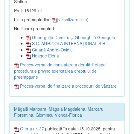
Slatina
Preț: 18126 lei
Lista preemptorilor:
(vizualizare lista)
Notificare preemptori:
Gheorghiță Dumitru și Gheorghiță Georgeta
S.C. AGRICOLA INTERNAȚIONAL S.R.L.
Catană Andrei-Ovidiu
Neagoe Elena
Proces-verbal de constatare a derulării etapei
procedurale privind exercitarea dreptului de
preempțiune
Proces-verbal de finalizare a procedurii de vânzare
Măgală Marioara, Măgală Magdalena, Marcaru
Florentina, Glomnicu Viorica-Florica
Oferta nr. 37
publicată în data: 15.10.2025, pentru