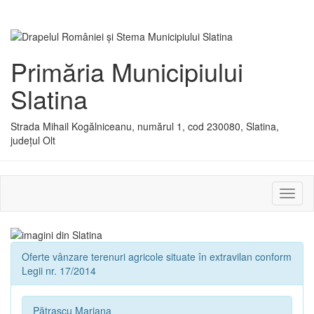
Primăria Municipiului
Slatina
Strada Mihail Kogălniceanu, numărul 1, cod 230080, Slatina,
județul Olt
Activ
sau
dezac
meniu
Oferte vânzare terenuri agricole situate în extravilan conform
Legii nr. 17/2014
Pătrașcu Mariana