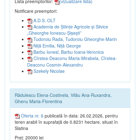
Lista preemptorilor:
(vizualizare lista)
Notificare preemptori:
A.D.S. OLT
Academia de Științe Agricole și Silvice
„Gheorghe Ionescu-Șișești”
Tudoroiu Rada, Tudoroiu Gheorghe-Marin
Niță Emilia, Niță George
Barbu Ionesl, Barbu Ioana-Veronica
Cîrstea-Deaconu Maria-Mirabela, Cîrstea-
Deaconu Cosmin-Alexandru
Szekely Nicolae
Rădulescu Elena-Costinela, Vilău Ana-Ruxandra,
Ghenu Maria-Florentina
Oferta nr. 6
publicată în data: 26.02.2026, pentru
teren arabil în suprafață de 0.8231 hectare, situat în
Slatina
Preț: 20000 lei