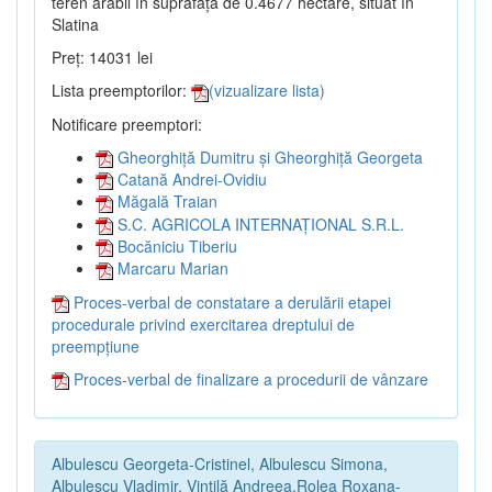
teren arabil în suprafață de 0.4677 hectare, situat în
Slatina
Preț: 14031 lei
Lista preemptorilor:
(vizualizare lista)
Notificare preemptori:
Gheorghiță Dumitru și Gheorghiță Georgeta
Catană Andrei-Ovidiu
Măgală Traian
S.C. AGRICOLA INTERNAȚIONAL S.R.L.
Bocăniciu Tiberiu
Marcaru Marian
Proces-verbal de constatare a derulării etapei
procedurale privind exercitarea dreptului de
preempțiune
Proces-verbal de finalizare a procedurii de vânzare
Albulescu Georgeta-Cristinel, Albulescu Simona,
Albulescu Vladimir, Vintilă Andreea,Rolea Roxana-