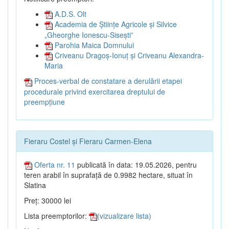
A.D.S. Olt
Academia de Științe Agricole și Silvice
„Gheorghe Ionescu-Sisești”
Parohia Maica Domnului
Criveanu Dragoș-Ionuț și Criveanu Alexandra-
Maria
Proces-verbal de constatare a derulării etapei
procedurale privind exercitarea dreptului de
preempțiune
Fieraru Costel și Fieraru Carmen-Elena
Oferta nr. 11
publicată în data: 19.05.2026, pentru
teren arabil în suprafață de 0.9982 hectare, situat în
Slatina
Preț: 30000 lei
Lista preemptorilor:
(vizualizare lista)