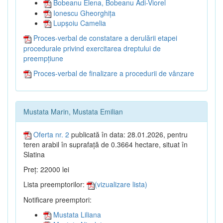
Bobeanu Elena, Bobeanu Adi-Viorel
Ionescu Gheorghița
Lupșoiu Camelia
Proces-verbal de constatare a derulării etapei
procedurale privind exercitarea dreptului de
preempțiune
Proces-verbal de finalizare a procedurii de vânzare
Mustata Marin, Mustata Emilian
Oferta nr. 2
publicată în data: 28.01.2026, pentru
teren arabil în suprafață de 0.3664 hectare, situat în
Slatina
Preț: 22000 lei
Lista preemptorilor:
(vizualizare lista)
Notificare preemptori:
Mustata Liliana