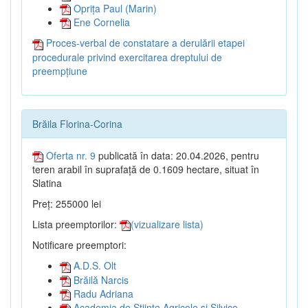
Oprița Paul (Marin)
Ene Cornelia
Proces-verbal de constatare a derulării etapei
procedurale privind exercitarea dreptului de
preempțiune
Brăila Florina-Corina
Oferta nr. 9
publicată în data: 20.04.2026, pentru
teren arabil în suprafață de 0.1609 hectare, situat în
Slatina
Preț: 255000 lei
Lista preemptorilor:
(vizualizare lista)
Notificare preemptori:
A.D.S. Olt
Brăilă Narcis
Radu Adriana
Academia de Științe Agricole și Silvice