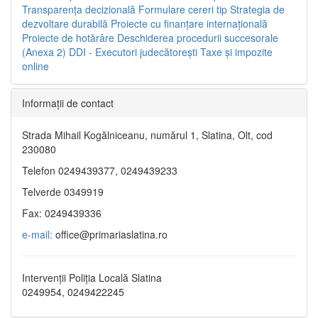
Transparenţa decizională
Formulare cereri tip
Strategia de
dezvoltare durabilă
Proiecte cu finanţare internaţională
Proiecte de hotărâre
Deschiderea procedurii succesorale
(Anexa 2)
DDI - Executori judecătorești
Taxe şi impozite
online
Informaţii de contact
Strada Mihail Kogălniceanu, numărul 1, Slatina, Olt, cod
230080
Telefon 0249439377, 0249439233
Telverde 0349919
Fax: 0249439336
e-mail:
office@primariaslatina.ro
Intervenții Poliția Locală Slatina
0249954, 0249422245