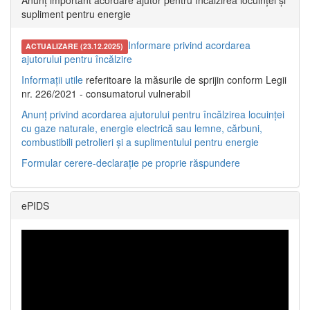
Anunț important acordare ajutor pentru încălzirea locuinței și
supliment pentru energie
Informare privind acordarea
ACTUALIZARE (23.12.2025)
ajutorului pentru încălzire
Informații utile
referitoare la măsurile de sprijin conform Legii
nr. 226/2021 - consumatorul vulnerabil
Anunț privind acordarea ajutorului pentru încălzirea locuinței
cu gaze naturale, energie electrică sau lemne, cărbuni,
combustibili petrolieri și a suplimentului pentru energie
Formular cerere-declarație pe proprie răspundere
ePIDS