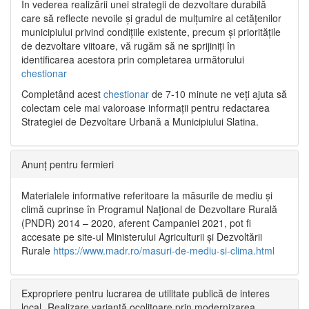
În vederea realizării unei strategii de dezvoltare durabilă
care să reflecte nevoile și gradul de mulțumire al cetățenilor
municipiului privind condițiile existente, precum și prioritățile
de dezvoltare viitoare, vă rugăm să ne sprijiniți în
identificarea acestora prin completarea următorului
chestionar
Completând acest
chestionar
de 7-10 minute ne veți ajuta să
colectam cele mai valoroase informații pentru redactarea
Strategiei de Dezvoltare Urbană a Municipiului Slatina.
Anunț pentru fermieri
Materialele informative referitoare la măsurile de mediu și
climă cuprinse în Programul Național de Dezvoltare Rurală
(PNDR) 2014 – 2020, aferent Campaniei 2021, pot fi
accesate pe site-ul Ministerului Agriculturii și Dezvoltării
Rurale
https://www.madr.ro/masuri-de-mediu-si-clima.html
Expropriere pentru lucrarea de utilitate publică de interes
local „Realizare variantă ocolitoare prin modernizarea