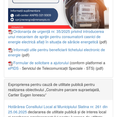
Ordonanța de urgență nr. 35/2025 privind introducerea
unui mecanism de sprijin pentru consumatorii casnici de
energie electrică aflați în situația de sărăcie energetică
(pdf)
Informații utile pentru beneficiarii tichetului electronic de
energie
(pdf)
Formular de solicitare a ajutorului
(conform platformei a
ePIDS
- Serviciul de Telecomunicații Speciale - STS) (pdf)
Exproprierea pentru cauză de utilitate publică pentru
realizarea obiectivului „Construire parcare supraetajată,
Cartier Eugen Ionescu”
Hotărârea Consiliului Local al Municipiului Slatina nr. 261 din
25.06.2025
declararea de utilitate publică și de interes local
și aprobarea amplasamentului pentru lucrarea de utilitate