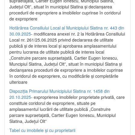
supraetajată, Cartier Eugen Ionescu, Muncipiul Slatina,
Județul Olt”, situat în municipiul Slatina și declanșarea
procedurii de expropriere a imobilelor cuprinse în coridorul
de expropriere
Hotărârea Consiliului Local al Municipiului Slatina nr. 443 din
30.09.2025
- modificarea anexei nr. 2 la Hotărârea Consiliului
Local nr. 261/25.06.2025 privind declararea de utilitate
publică şi de interes local şi aprobarea amplasamentului
pentru lucrarea de utilitate publică de interes local
„Construire parcare supraetajată, Cartier Eugen Ionescu,
Muncipiul Slatina, Judeţul Olt”, situat în municipiul Slatina şi
declanşarea procedurii de expropriere a imobilelor cuprinse
în coridorul de expropriere, cu modificările şi completările
ulterioare
Dispoziția Primarului Municipiului Slatina nr. 1458 din
20.10.2025
- exproprierea imobilelor proprietate privată, care
constituie coridorul de expropriere, situate pe
amplasamentul lucrării de utilitate publică „Construire
parcare supraetajată, Cartier Eugen Ionescu, Municipiul
Slatina, Județul Olt”
Tabel cu imobilele și cu proprietarii