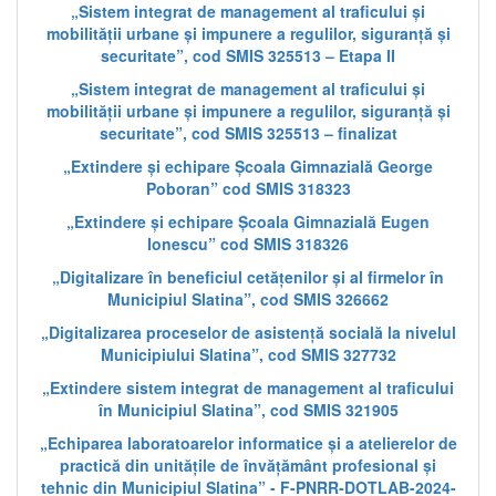
„Sistem integrat de management al traficului și
mobilității urbane și impunere a regulilor, siguranță și
securitate”, cod SMIS 325513 – Etapa II
„Sistem integrat de management al traficului și
mobilității urbane și impunere a regulilor, siguranță și
securitate”, cod SMIS 325513 – finalizat
„Extindere și echipare Școala Gimnazială George
Poboran” cod SMIS 318323
„Extindere și echipare Școala Gimnazială Eugen
Ionescu” cod SMIS 318326
„Digitalizare în beneficiul cetățenilor și al firmelor în
Municipiul Slatina”, cod SMIS 326662
„Digitalizarea proceselor de asistență socială la nivelul
Municipiului Slatina”, cod SMIS 327732
„Extindere sistem integrat de management al traficului
în Municipiul Slatina”, cod SMIS 321905
„Echiparea laboratoarelor informatice și a atelierelor de
practică din unitățile de învățământ profesional și
tehnic din Municipiul Slatina” - F-PNRR-DOTLAB-2024-