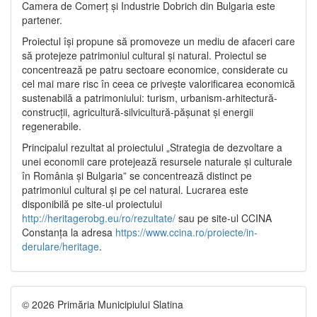
Camera de Comerț și Industrie Dobrich din Bulgaria este
partener.
Proiectul își propune să promoveze un mediu de afaceri care
să protejeze patrimoniul cultural și natural. Proiectul se
concentrează pe patru sectoare economice, considerate cu
cel mai mare risc în ceea ce privește valorificarea economică
sustenabilă a patrimoniului: turism, urbanism-arhitectură-
construcții, agricultură-silvicultură-pășunat și energii
regenerabile.
Principalul rezultat al proiectului „Strategia de dezvoltare a
unei economii care protejează resursele naturale și culturale
în România și Bulgaria” se concentrează distinct pe
patrimoniul cultural și pe cel natural. Lucrarea este
disponibilă pe site-ul proiectului
http://heritagerobg.eu/ro/rezultate/
sau pe site-ul CCINA
Constanța la adresa
https://www.ccina.ro/proiecte/in-
derulare/heritage
.
© 2026 Primăria Municipiului Slatina