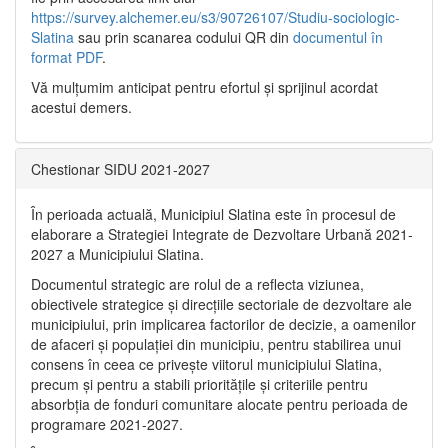
https://survey.alchemer.eu/s3/90726107/Studiu-sociologic-
Slatina
sau prin scanarea codului QR din
documentul în
format PDF
.
Vă mulţumim anticipat pentru efortul şi sprijinul acordat
acestui demers.
Chestionar SIDU 2021-2027
În perioada actuală, Municipiul Slatina este în procesul de
elaborare a Strategiei Integrate de Dezvoltare Urbană 2021‐
2027 a Municipiului Slatina.
Documentul strategic are rolul de a reflecta viziunea,
obiectivele strategice și direcțiile sectoriale de dezvoltare ale
municipiului, prin implicarea factorilor de decizie, a oamenilor
de afaceri și populației din municipiu, pentru stabilirea unui
consens în ceea ce privește viitorul municipiului Slatina,
precum și pentru a stabili prioritățile și criteriile pentru
absorbția de fonduri comunitare alocate pentru perioada de
programare 2021-2027.