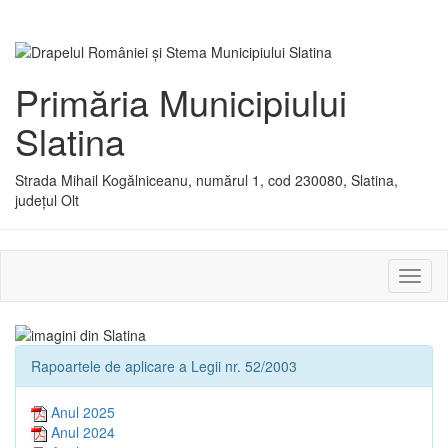
Primăria Municipiului
Slatina
Strada Mihail Kogălniceanu, numărul 1, cod 230080, Slatina,
județul Olt
Activ
sau
dezac
meniu
Rapoartele de aplicare a Legii nr. 52/2003
Anul 2025
Anul 2024