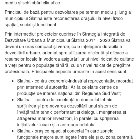
mediu şi schimbări climatice.
Principiul de bază pentru dezvoltarea pe termen mediu şi lung a
municipiului Slatina este reconectarea oraşului la nivel fizico-
spaţial, social şi funcţional.
Prin intermediul proiectelor cuprinse în Strategia Integrată de
Dezvoltare Urbană a Municipiului Slatina 2014 - 2020 Slatina va
deveni un oraş compact şi verde, cu o înţelegere durabilă a
dezvoltării urbane, orientat spre utilizarea eficientă şi eficace a
resurselor locale în vederea asigurării unui nivel ridicat de calitate
a vieţii pentru o populaţie tânără, cu un nivel ridicat de pregătire
profesională. Principalele aspecte urmărite în acest sens sunt:
Slatina - centru economic-industrial reprezentativ, racordat
prin intermediul autostrăzii A1 la celelalte centre de
producţie de interes naţional din Regiunea Sud-Vest;
Slatina – centru de excelenţă în domeniul tehnic –
sprijinirea şi promovarea dezvoltării unui sistem de
învăţământ tehnic performant şi dialogul, menţinerea şi
atragerea marilor investitori, în paralel cu sprijinirea
iniţiativelor locale şi a antreprenoriatului;
Slatina - oraş compact şi conectat în care zonele
funcţionale majore sunt legate între ele şi cu zona centrală