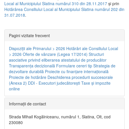
Local al Municipiului Slatina numărul 310 din 28.11.2017
și prin
Hotărârea Consiliului Local al Municipiului Slatina numărul 202 din
31.07.2018
.
Pagini vizitate frecvent
Dispoziţii ale Primarului > 2026
Hotărâri ale Consiliului Local
> 2026
Oferte de vânzare (Legea 17/2014)
Structuri
asociative privind eliberarea atestatului de producător
Transparenţa decizională
Formulare cereri tip
Strategia de
dezvoltare durabilă
Proiecte cu finanţare internaţională
Proiecte de hotărâre
Deschiderea procedurii succesorale
(Anexa 2)
DDI - Executori judecătorești
Taxe şi impozite
online
Informaţii de contact
Strada Mihail Kogălniceanu, numărul 1, Slatina, Olt, cod
230080