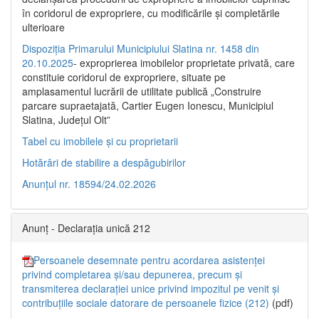
în coridorul de expropriere, cu modificările şi completările
ulterioare
Dispoziția Primarului Municipiului Slatina nr. 1458 din
20.10.2025
- exproprierea imobilelor proprietate privată, care
constituie coridorul de expropriere, situate pe
amplasamentul lucrării de utilitate publică „Construire
parcare supraetajată, Cartier Eugen Ionescu, Municipiul
Slatina, Județul Olt”
Tabel cu imobilele și cu proprietarii
Hotărâri de stabilire a despăgubirilor
Anunțul nr. 18594/24.02.2026
Anunț - Declarația unică 212
Persoanele desemnate pentru acordarea asistenței
privind completarea și/sau depunerea, precum și
transmiterea declarației unice privind impozitul pe venit și
contribuțiile sociale datorare de persoanele fizice (212)
(pdf)