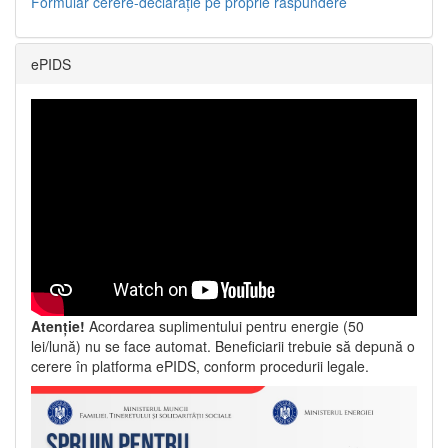
Formular cerere-declarație pe proprie răspundere
ePIDS
Atenție!
Acordarea suplimentului pentru energie (50
lei/lună) nu se face automat. Beneficiarii trebuie să depună o
cerere în platforma ePIDS, conform procedurii legale.