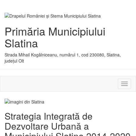
Primăria Municipiului
Slatina
Strada Mihail Kogălniceanu, numărul 1, cod 230080, Slatina,
județul Olt
Activ
sau
dezac
meniu
Strategia Integrată de
Dezvoltare Urbană a
Municipiului Slatina 2014-2020