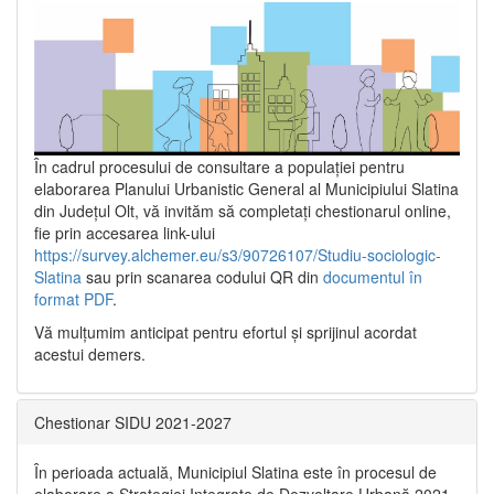
În cadrul procesului de consultare a populaţiei pentru
elaborarea Planului Urbanistic General al Municipiului Slatina
din Județul Olt, vă invităm să completați chestionarul online,
fie prin accesarea link-ului
https://survey.alchemer.eu/s3/90726107/Studiu-sociologic-
Slatina
sau prin scanarea codului QR din
documentul în
format PDF
.
Vă mulţumim anticipat pentru efortul şi sprijinul acordat
acestui demers.
Chestionar SIDU 2021-2027
În perioada actuală, Municipiul Slatina este în procesul de
elaborare a Strategiei Integrate de Dezvoltare Urbană 2021‐