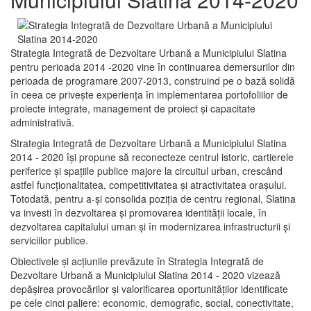
Strategia Integrată de Dezvoltare Urbană a Municipiului Slatina
pentru perioada 2014 -2020 vine în continuarea demersurilor din
perioada de programare 2007-2013, construind pe o bază solidă
în ceea ce priveşte experienţa în implementarea portofoliilor de
proiecte integrate, management de proiect și capacitate
administrativă.
Strategia Integrată de Dezvoltare Urbană a Municipiului Slatina
2014 - 2020 își propune să reconecteze centrul istoric, cartierele
periferice şi spaţiile publice majore la circuitul urban, crescând
astfel funcţionalitatea, competitivitatea şi atractivitatea oraşului.
Totodată, pentru a-şi consolida poziţia de centru regional, Slatina
va investi în dezvoltarea şi promovarea identităţii locale, în
dezvoltarea capitalului uman şi în modernizarea infrastructurii şi
serviciilor publice.
Obiectivele şi acţiunile prevăzute în Strategia Integrată de
Dezvoltare Urbană a Municipiului Slatina 2014 - 2020 vizează
depășirea provocărilor şi valorificarea oportunităţilor identificate
pe cele cinci paliere: economic, demografic, social, conectivitate,