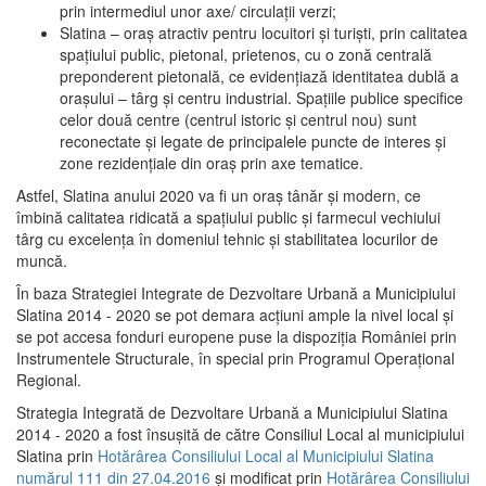
prin intermediul unor axe/ circulații verzi;
Slatina – oraş atractiv pentru locuitori şi turişti, prin calitatea
spaţiului public, pietonal, prietenos, cu o zonă centrală
preponderent pietonală, ce evidenţiază identitatea dublă a
oraşului – târg şi centru industrial. Spaţiile publice specifice
celor două centre (centrul istoric şi centrul nou) sunt
reconectate şi legate de principalele puncte de interes şi
zone rezidenţiale din oraş prin axe tematice.
Astfel, Slatina anului 2020 va fi un oraş tânăr şi modern, ce
îmbină calitatea ridicată a spaţiului public şi farmecul vechiului
târg cu excelenţa în domeniul tehnic şi stabilitatea locurilor de
muncă.
În baza Strategiei Integrate de Dezvoltare Urbană a Municipiului
Slatina 2014 - 2020 se pot demara acţiuni ample la nivel local şi
se pot accesa fonduri europene puse la dispoziţia României prin
Instrumentele Structurale, în special prin Programul Operațional
Regional.
Strategia Integrată de Dezvoltare Urbană a Municipiului Slatina
2014 - 2020 a fost însuşită de către Consiliul Local al municipiului
Slatina prin
Hotărârea Consiliului Local al Municipiului Slatina
numărul 111 din 27.04.2016
și modificat prin
Hotărârea Consiliului