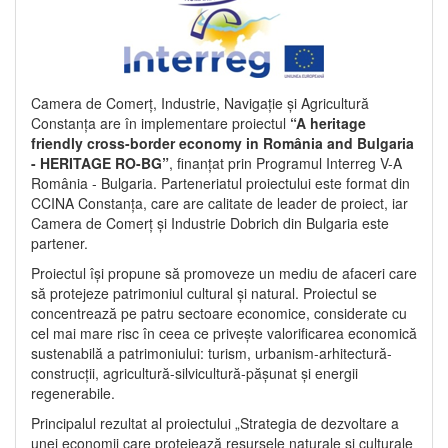
Camera de Comerț, Industrie, Navigație și Agricultură
Constanța are în implementare proiectul
“A heritage
friendly cross-border economy in România and Bulgaria
- HERITAGE RO-BG”
, finanțat prin Programul Interreg V-A
România - Bulgaria. Parteneriatul proiectului este format din
CCINA Constanța, care are calitate de leader de proiect, iar
Camera de Comerț și Industrie Dobrich din Bulgaria este
partener.
Proiectul își propune să promoveze un mediu de afaceri care
să protejeze patrimoniul cultural și natural. Proiectul se
concentrează pe patru sectoare economice, considerate cu
cel mai mare risc în ceea ce privește valorificarea economică
sustenabilă a patrimoniului: turism, urbanism-arhitectură-
construcții, agricultură-silvicultură-pășunat și energii
regenerabile.
Principalul rezultat al proiectului „Strategia de dezvoltare a
unei economii care protejează resursele naturale și culturale