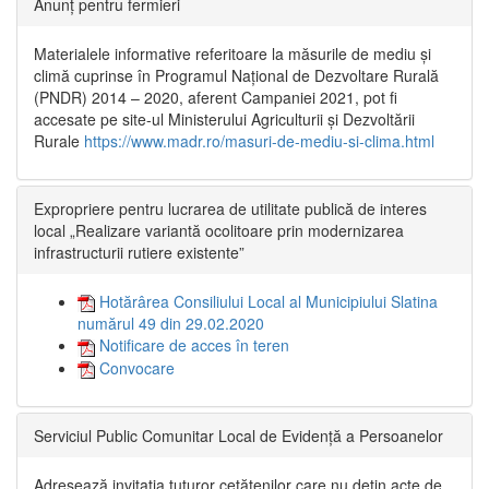
Anunț pentru fermieri
Materialele informative referitoare la măsurile de mediu și
climă cuprinse în Programul Național de Dezvoltare Rurală
(PNDR) 2014 – 2020, aferent Campaniei 2021, pot fi
accesate pe site-ul Ministerului Agriculturii și Dezvoltării
Rurale
https://www.madr.ro/masuri-de-mediu-si-clima.html
Expropriere pentru lucrarea de utilitate publică de interes
local „Realizare variantă ocolitoare prin modernizarea
infrastructurii rutiere existente”
Hotărârea Consiliului Local al Municipiului Slatina
numărul 49 din 29.02.2020
Notificare de acces în teren
Convocare
Serviciul Public Comunitar Local de Evidență a Persoanelor
Adresează invitația tuturor cetățenilor care nu dețin acte de