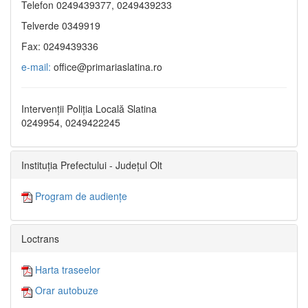
Telefon 0249439377, 0249439233
Telverde 0349919
Fax: 0249439336
e-mail:
office@primariaslatina.ro
Intervenții Poliția Locală Slatina
0249954, 0249422245
Instituția Prefectului - Județul Olt
Program de audiențe
Loctrans
Harta traseelor
Orar autobuze