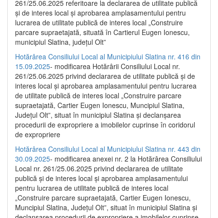
261/25.06.2025 referitoare la declararea de utilitate publică
și de interes local și aprobarea amplasamentului pentru
lucrarea de utilitate publică de interes local „Construire
parcare supraetajată, situată în Cartierul Eugen Ionescu,
municipiul Slatina, județul Olt”
Hotărârea Consiliului Local al Municipiului Slatina nr. 416 din
15.09.2025
- modificarea Hotărârii Consiliului Local nr.
261/25.06.2025 privind declararea de utilitate publică și de
interes local și aprobarea amplasamentului pentru lucrarea
de utilitate publică de interes local „Construire parcare
supraetajată, Cartier Eugen Ionescu, Muncipiul Slatina,
Județul Olt”, situat în municipiul Slatina și declanșarea
procedurii de expropriere a imobilelor cuprinse în coridorul
de expropriere
Hotărârea Consiliului Local al Municipiului Slatina nr. 443 din
30.09.2025
- modificarea anexei nr. 2 la Hotărârea Consiliului
Local nr. 261/25.06.2025 privind declararea de utilitate
publică şi de interes local şi aprobarea amplasamentului
pentru lucrarea de utilitate publică de interes local
„Construire parcare supraetajată, Cartier Eugen Ionescu,
Muncipiul Slatina, Judeţul Olt”, situat în municipiul Slatina şi
declanşarea procedurii de expropriere a imobilelor cuprinse