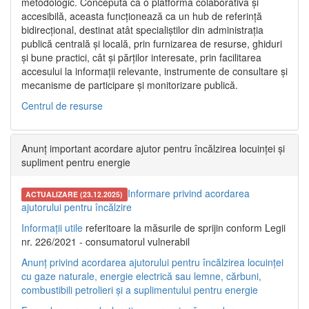
metodologic. Concepută ca o platformă colaborativă și
accesibilă, aceasta funcționează ca un hub de referință
bidirecțional, destinat atât specialiștilor din administrația
publică centrală și locală, prin furnizarea de resurse, ghiduri
și bune practici, cât și părților interesate, prin facilitarea
accesului la informații relevante, instrumente de consultare și
mecanisme de participare și monitorizare publică.
Centrul de resurse
Anunț important acordare ajutor pentru încălzirea locuinței și
supliment pentru energie
Informare privind acordarea
ACTUALIZARE (23.12.2025)
ajutorului pentru încălzire
Informații utile
referitoare la măsurile de sprijin conform Legii
nr. 226/2021 - consumatorul vulnerabil
Anunț privind acordarea ajutorului pentru încălzirea locuinței
cu gaze naturale, energie electrică sau lemne, cărbuni,
combustibili petrolieri și a suplimentului pentru energie