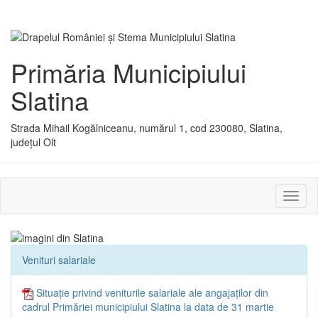
Primăria Municipiului
Slatina
Strada Mihail Kogălniceanu, numărul 1, cod 230080, Slatina,
județul Olt
Activ
sau
dezac
meniu
Venituri salariale
Situație privind veniturile salariale ale angajaților din
cadrul Primăriei municipiului Slatina la data de 31 martie