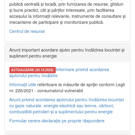
publică centrală și locală, prin furnizarea de resurse, ghiduri
și bune practici, cât și părților interesate, prin facilitarea
accesului la informații relevante, instrumente de consultare și
mecanisme de participare și monitorizare publică.
Centrul de resurse
Anunț important acordare ajutor pentru încălzirea locuinței și
supliment pentru energie
Informare privind acordarea
ACTUALIZARE (23.12.2025)
ajutorului pentru încălzire
Informații utile
referitoare la măsurile de sprijin conform Legii
nr. 226/2021 - consumatorul vulnerabil
Anunț privind acordarea ajutorului pentru încălzirea locuinței
cu gaze naturale, energie electrică sau lemne, cărbuni,
combustibili petrolieri și a suplimentului pentru energie
Formular cerere-declarație pe proprie răspundere