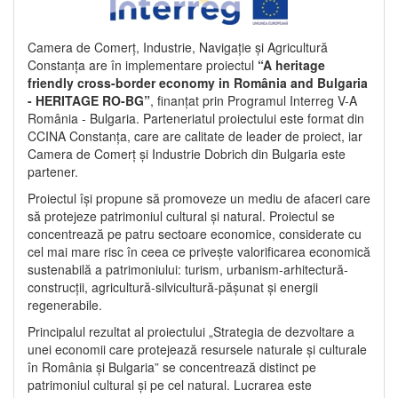
Camera de Comerț, Industrie, Navigație și Agricultură
Constanța are în implementare proiectul
“A heritage
friendly cross-border economy in România and Bulgaria
- HERITAGE RO-BG”
, finanțat prin Programul Interreg V-A
România - Bulgaria. Parteneriatul proiectului este format din
CCINA Constanța, care are calitate de leader de proiect, iar
Camera de Comerț și Industrie Dobrich din Bulgaria este
partener.
Proiectul își propune să promoveze un mediu de afaceri care
să protejeze patrimoniul cultural și natural. Proiectul se
concentrează pe patru sectoare economice, considerate cu
cel mai mare risc în ceea ce privește valorificarea economică
sustenabilă a patrimoniului: turism, urbanism-arhitectură-
construcții, agricultură-silvicultură-pășunat și energii
regenerabile.
Principalul rezultat al proiectului „Strategia de dezvoltare a
unei economii care protejează resursele naturale și culturale
în România și Bulgaria” se concentrează distinct pe
patrimoniul cultural și pe cel natural. Lucrarea este