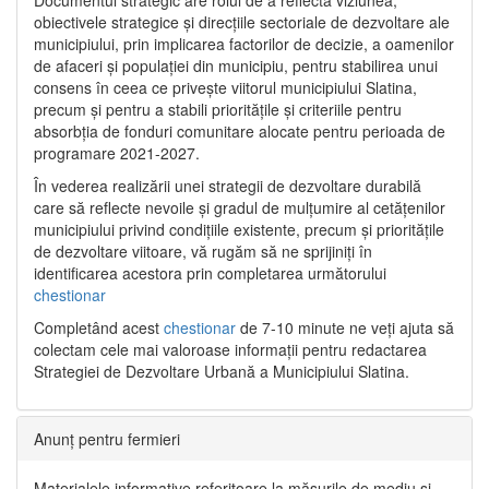
Documentul strategic are rolul de a reflecta viziunea,
obiectivele strategice și direcțiile sectoriale de dezvoltare ale
municipiului, prin implicarea factorilor de decizie, a oamenilor
de afaceri și populației din municipiu, pentru stabilirea unui
consens în ceea ce privește viitorul municipiului Slatina,
precum și pentru a stabili prioritățile și criteriile pentru
absorbția de fonduri comunitare alocate pentru perioada de
programare 2021-2027.
În vederea realizării unei strategii de dezvoltare durabilă
care să reflecte nevoile și gradul de mulțumire al cetățenilor
municipiului privind condițiile existente, precum și prioritățile
de dezvoltare viitoare, vă rugăm să ne sprijiniți în
identificarea acestora prin completarea următorului
chestionar
Completând acest
chestionar
de 7-10 minute ne veți ajuta să
colectam cele mai valoroase informații pentru redactarea
Strategiei de Dezvoltare Urbană a Municipiului Slatina.
Anunț pentru fermieri
Materialele informative referitoare la măsurile de mediu și