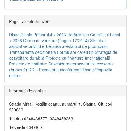
Pagini vizitate frecvent
Dispoziţii ale Primarului > 2026
Hotărâri ale Consiliului Local
> 2026
Oferte de vânzare (Legea 17/2014)
Structuri
asociative privind eliberarea atestatului de producător
Transparenţa decizională
Formulare cereri tip
Strategia de
dezvoltare durabilă
Proiecte cu finanţare internaţională
Proiecte de hotărâre
Deschiderea procedurii succesorale
(Anexa 2)
DDI - Executori judecătorești
Taxe şi impozite
online
Informaţii de contact
Strada Mihail Kogălniceanu, numărul 1, Slatina, Olt, cod
230080
Telefon 0249439377, 0249439233
Telverde 0349919