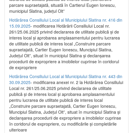
parcare supraetajată, situată în Cartierul Eugen Ionescu,
municipiul Slatina, județul Olt”
Hotărârea Consiliului Local al Municipiului Slatina nr. 416 din
15.09.2025
- modificarea Hotărârii Consiliului Local nr.
261/25.06.2025 privind declararea de utilitate publică și de
interes local și aprobarea amplasamentului pentru lucrarea
de utilitate publică de interes local „Construire parcare
supraetajată, Cartier Eugen Ionescu, Muncipiul Slatina,
Județul Olt”, situat în municipiul Slatina și declanșarea
procedurii de expropriere a imobilelor cuprinse în coridorul
de expropriere
Hotărârea Consiliului Local al Municipiului Slatina nr. 443 din
30.09.2025
- modificarea anexei nr. 2 la Hotărârea Consiliului
Local nr. 261/25.06.2025 privind declararea de utilitate
publică şi de interes local şi aprobarea amplasamentului
pentru lucrarea de utilitate publică de interes local
„Construire parcare supraetajată, Cartier Eugen Ionescu,
Muncipiul Slatina, Judeţul Olt”, situat în municipiul Slatina şi
declanşarea procedurii de expropriere a imobilelor cuprinse
în coridorul de expropriere, cu modificările şi completările
ulterioare