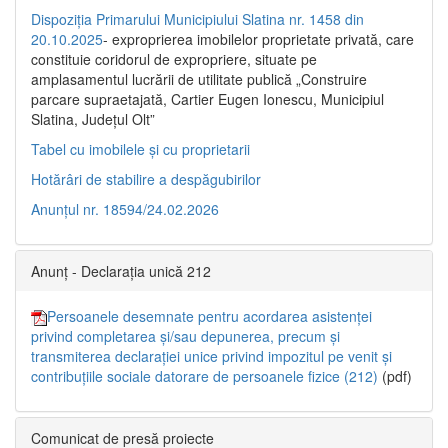
Dispoziția Primarului Municipiului Slatina nr. 1458 din
20.10.2025
- exproprierea imobilelor proprietate privată, care
constituie coridorul de expropriere, situate pe
amplasamentul lucrării de utilitate publică „Construire
parcare supraetajată, Cartier Eugen Ionescu, Municipiul
Slatina, Județul Olt”
Tabel cu imobilele și cu proprietarii
Hotărâri de stabilire a despăgubirilor
Anunțul nr. 18594/24.02.2026
Anunț - Declarația unică 212
Persoanele desemnate pentru acordarea asistenței
privind completarea și/sau depunerea, precum și
transmiterea declarației unice privind impozitul pe venit și
contribuțiile sociale datorare de persoanele fizice (212)
(pdf)
Comunicat de presă proiecte