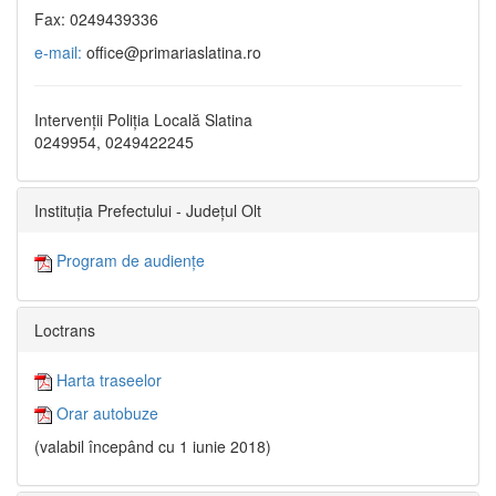
Fax: 0249439336
e-mail:
office@primariaslatina.ro
Intervenții Poliția Locală Slatina
0249954, 0249422245
Instituția Prefectului - Județul Olt
Program de audiențe
Loctrans
Harta traseelor
Orar autobuze
(valabil începând cu 1 iunie 2018)