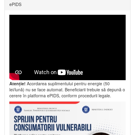
ePIDS
Atenție!
Acordarea suplimentului pentru energie (50
lei/lună) nu se face automat. Beneficiarii trebuie să depună o
cerere în platforma ePIDS, conform procedurii legale.