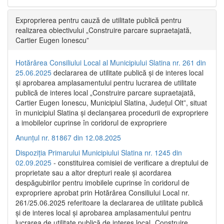
Exproprierea pentru cauză de utilitate publică pentru
realizarea obiectivului „Construire parcare supraetajată,
Cartier Eugen Ionescu”
Hotărârea Consiliului Local al Municipiului Slatina nr. 261 din
25.06.2025
declararea de utilitate publică și de interes local
și aprobarea amplasamentului pentru lucrarea de utilitate
publică de interes local „Construire parcare supraetajată,
Cartier Eugen Ionescu, Municipiul Slatina, Județul Olt”, situat
în municipiul Slatina și declanșarea procedurii de expropriere
a imobilelor cuprinse în coridorul de expropriere
Anunțul nr. 81867 din 12.08.2025
Dispoziția Primarului Municipiului Slatina nr. 1245 din
02.09.2025
- constituirea comisiei de verificare a dreptului de
proprietate sau a altor drepturi reale și acordarea
despăgubirilor pentru imobilele cuprinse în coridorul de
expropriere aprobat prin Hotărârea Consiliului Local nr.
261/25.06.2025 referitoare la declararea de utilitate publică
și de interes local și aprobarea amplasamentului pentru
lucrarea de utilitate publică de interes local „Construire