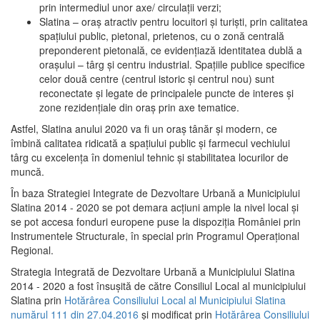
prin intermediul unor axe/ circulații verzi;
Slatina – oraş atractiv pentru locuitori şi turişti, prin calitatea
spaţiului public, pietonal, prietenos, cu o zonă centrală
preponderent pietonală, ce evidenţiază identitatea dublă a
oraşului – târg şi centru industrial. Spaţiile publice specifice
celor două centre (centrul istoric şi centrul nou) sunt
reconectate şi legate de principalele puncte de interes şi
zone rezidenţiale din oraş prin axe tematice.
Astfel, Slatina anului 2020 va fi un oraş tânăr şi modern, ce
îmbină calitatea ridicată a spaţiului public şi farmecul vechiului
târg cu excelenţa în domeniul tehnic şi stabilitatea locurilor de
muncă.
În baza Strategiei Integrate de Dezvoltare Urbană a Municipiului
Slatina 2014 - 2020 se pot demara acţiuni ample la nivel local şi
se pot accesa fonduri europene puse la dispoziţia României prin
Instrumentele Structurale, în special prin Programul Operațional
Regional.
Strategia Integrată de Dezvoltare Urbană a Municipiului Slatina
2014 - 2020 a fost însuşită de către Consiliul Local al municipiului
Slatina prin
Hotărârea Consiliului Local al Municipiului Slatina
numărul 111 din 27.04.2016
și modificat prin
Hotărârea Consiliului