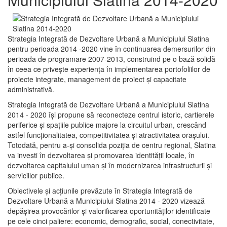
Strategia Integrată de Dezvoltare Urbană a Municipiului Slatina
pentru perioada 2014 -2020 vine în continuarea demersurilor din
perioada de programare 2007-2013, construind pe o bază solidă
în ceea ce priveşte experienţa în implementarea portofoliilor de
proiecte integrate, management de proiect și capacitate
administrativă.
Strategia Integrată de Dezvoltare Urbană a Municipiului Slatina
2014 - 2020 își propune să reconecteze centrul istoric, cartierele
periferice şi spaţiile publice majore la circuitul urban, crescând
astfel funcţionalitatea, competitivitatea şi atractivitatea oraşului.
Totodată, pentru a-şi consolida poziţia de centru regional, Slatina
va investi în dezvoltarea şi promovarea identităţii locale, în
dezvoltarea capitalului uman şi în modernizarea infrastructurii şi
serviciilor publice.
Obiectivele şi acţiunile prevăzute în Strategia Integrată de
Dezvoltare Urbană a Municipiului Slatina 2014 - 2020 vizează
depășirea provocărilor şi valorificarea oportunităţilor identificate
pe cele cinci paliere: economic, demografic, social, conectivitate,