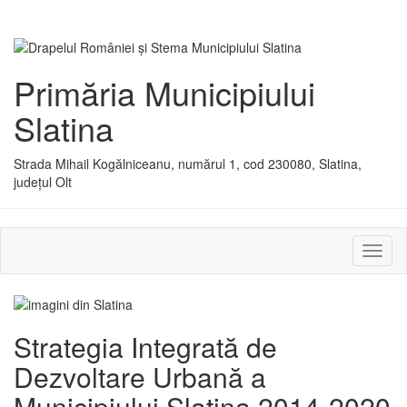
Primăria Municipiului
Slatina
Strada Mihail Kogălniceanu, numărul 1, cod 230080, Slatina,
județul Olt
Activ
sau
dezac
meniu
Strategia Integrată de
Dezvoltare Urbană a
Municipiului Slatina 2014-2020