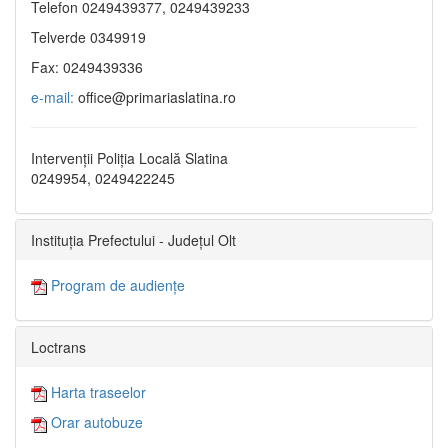
Telefon 0249439377, 0249439233
Telverde 0349919
Fax: 0249439336
e-mail:
office@primariaslatina.ro
Intervenții Poliția Locală Slatina
0249954, 0249422245
Instituția Prefectului - Județul Olt
Program de audiențe
Loctrans
Harta traseelor
Orar autobuze