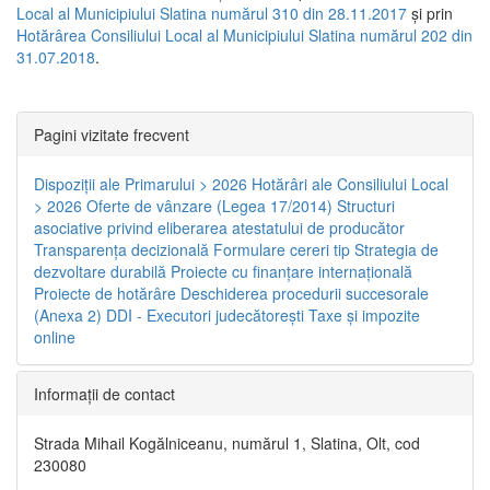
Local al Municipiului Slatina numărul 310 din 28.11.2017
și prin
Hotărârea Consiliului Local al Municipiului Slatina numărul 202 din
31.07.2018
.
Pagini vizitate frecvent
Dispoziţii ale Primarului > 2026
Hotărâri ale Consiliului Local
> 2026
Oferte de vânzare (Legea 17/2014)
Structuri
asociative privind eliberarea atestatului de producător
Transparenţa decizională
Formulare cereri tip
Strategia de
dezvoltare durabilă
Proiecte cu finanţare internaţională
Proiecte de hotărâre
Deschiderea procedurii succesorale
(Anexa 2)
DDI - Executori judecătorești
Taxe şi impozite
online
Informaţii de contact
Strada Mihail Kogălniceanu, numărul 1, Slatina, Olt, cod
230080