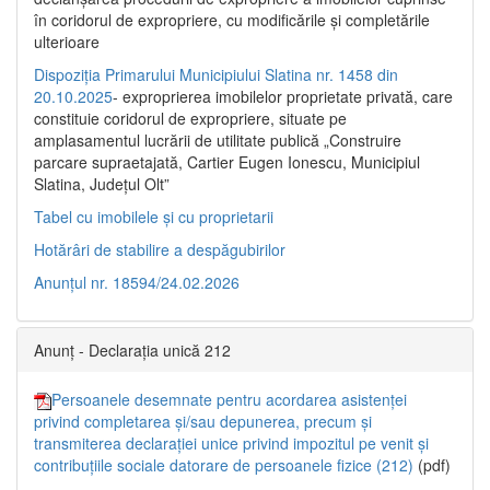
în coridorul de expropriere, cu modificările şi completările
ulterioare
Dispoziția Primarului Municipiului Slatina nr. 1458 din
20.10.2025
- exproprierea imobilelor proprietate privată, care
constituie coridorul de expropriere, situate pe
amplasamentul lucrării de utilitate publică „Construire
parcare supraetajată, Cartier Eugen Ionescu, Municipiul
Slatina, Județul Olt”
Tabel cu imobilele și cu proprietarii
Hotărâri de stabilire a despăgubirilor
Anunțul nr. 18594/24.02.2026
Anunț - Declarația unică 212
Persoanele desemnate pentru acordarea asistenței
privind completarea și/sau depunerea, precum și
transmiterea declarației unice privind impozitul pe venit și
contribuțiile sociale datorare de persoanele fizice (212)
(pdf)