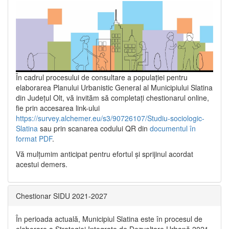
În cadrul procesului de consultare a populaţiei pentru
elaborarea Planului Urbanistic General al Municipiului Slatina
din Județul Olt, vă invităm să completați chestionarul online,
fie prin accesarea link-ului
https://survey.alchemer.eu/s3/90726107/Studiu-sociologic-
Slatina
sau prin scanarea codului QR din
documentul în
format PDF
.
Vă mulţumim anticipat pentru efortul şi sprijinul acordat
acestui demers.
Chestionar SIDU 2021-2027
În perioada actuală, Municipiul Slatina este în procesul de
elaborare a Strategiei Integrate de Dezvoltare Urbană 2021‐