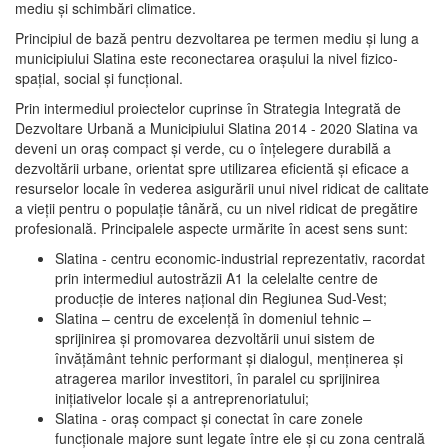
mediu şi schimbări climatice.
Principiul de bază pentru dezvoltarea pe termen mediu şi lung a
municipiului Slatina este reconectarea oraşului la nivel fizico-
spaţial, social şi funcţional.
Prin intermediul proiectelor cuprinse în Strategia Integrată de
Dezvoltare Urbană a Municipiului Slatina 2014 - 2020 Slatina va
deveni un oraş compact şi verde, cu o înţelegere durabilă a
dezvoltării urbane, orientat spre utilizarea eficientă şi eficace a
resurselor locale în vederea asigurării unui nivel ridicat de calitate
a vieţii pentru o populaţie tânără, cu un nivel ridicat de pregătire
profesională. Principalele aspecte urmărite în acest sens sunt:
Slatina - centru economic-industrial reprezentativ, racordat
prin intermediul autostrăzii A1 la celelalte centre de
producţie de interes naţional din Regiunea Sud-Vest;
Slatina – centru de excelenţă în domeniul tehnic –
sprijinirea şi promovarea dezvoltării unui sistem de
învăţământ tehnic performant şi dialogul, menţinerea şi
atragerea marilor investitori, în paralel cu sprijinirea
iniţiativelor locale şi a antreprenoriatului;
Slatina - oraş compact şi conectat în care zonele
funcţionale majore sunt legate între ele şi cu zona centrală