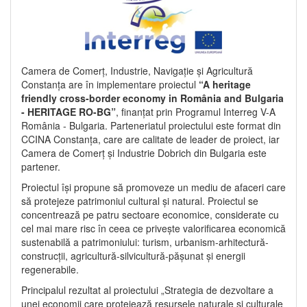
Camera de Comerț, Industrie, Navigație și Agricultură
Constanța are în implementare proiectul
“A heritage
friendly cross-border economy in România and Bulgaria
- HERITAGE RO-BG”
, finanțat prin Programul Interreg V-A
România - Bulgaria. Parteneriatul proiectului este format din
CCINA Constanța, care are calitate de leader de proiect, iar
Camera de Comerț și Industrie Dobrich din Bulgaria este
partener.
Proiectul își propune să promoveze un mediu de afaceri care
să protejeze patrimoniul cultural și natural. Proiectul se
concentrează pe patru sectoare economice, considerate cu
cel mai mare risc în ceea ce privește valorificarea economică
sustenabilă a patrimoniului: turism, urbanism-arhitectură-
construcții, agricultură-silvicultură-pășunat și energii
regenerabile.
Principalul rezultat al proiectului „Strategia de dezvoltare a
unei economii care protejează resursele naturale și culturale