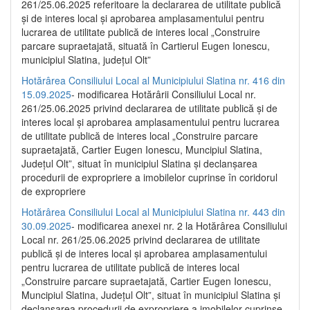
261/25.06.2025 referitoare la declararea de utilitate publică
și de interes local și aprobarea amplasamentului pentru
lucrarea de utilitate publică de interes local „Construire
parcare supraetajată, situată în Cartierul Eugen Ionescu,
municipiul Slatina, județul Olt”
Hotărârea Consiliului Local al Municipiului Slatina nr. 416 din
15.09.2025
- modificarea Hotărârii Consiliului Local nr.
261/25.06.2025 privind declararea de utilitate publică și de
interes local și aprobarea amplasamentului pentru lucrarea
de utilitate publică de interes local „Construire parcare
supraetajată, Cartier Eugen Ionescu, Muncipiul Slatina,
Județul Olt”, situat în municipiul Slatina și declanșarea
procedurii de expropriere a imobilelor cuprinse în coridorul
de expropriere
Hotărârea Consiliului Local al Municipiului Slatina nr. 443 din
30.09.2025
- modificarea anexei nr. 2 la Hotărârea Consiliului
Local nr. 261/25.06.2025 privind declararea de utilitate
publică şi de interes local şi aprobarea amplasamentului
pentru lucrarea de utilitate publică de interes local
„Construire parcare supraetajată, Cartier Eugen Ionescu,
Muncipiul Slatina, Judeţul Olt”, situat în municipiul Slatina şi
declanşarea procedurii de expropriere a imobilelor cuprinse