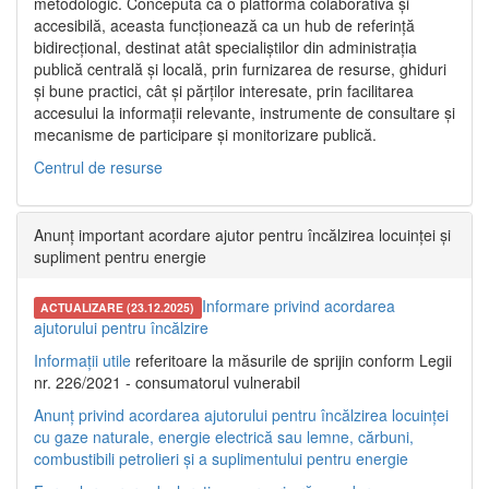
metodologic. Concepută ca o platformă colaborativă și
accesibilă, aceasta funcționează ca un hub de referință
bidirecțional, destinat atât specialiștilor din administrația
publică centrală și locală, prin furnizarea de resurse, ghiduri
și bune practici, cât și părților interesate, prin facilitarea
accesului la informații relevante, instrumente de consultare și
mecanisme de participare și monitorizare publică.
Centrul de resurse
Anunț important acordare ajutor pentru încălzirea locuinței și
supliment pentru energie
Informare privind acordarea
ACTUALIZARE (23.12.2025)
ajutorului pentru încălzire
Informații utile
referitoare la măsurile de sprijin conform Legii
nr. 226/2021 - consumatorul vulnerabil
Anunț privind acordarea ajutorului pentru încălzirea locuinței
cu gaze naturale, energie electrică sau lemne, cărbuni,
combustibili petrolieri și a suplimentului pentru energie