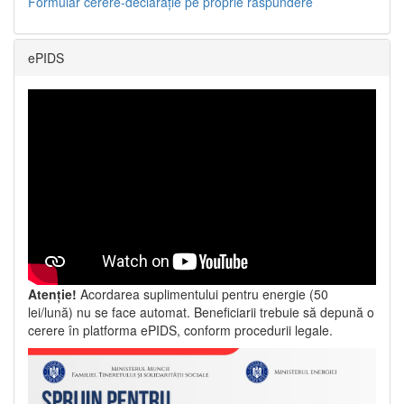
Formular cerere-declarație pe proprie răspundere
ePIDS
Atenție!
Acordarea suplimentului pentru energie (50
lei/lună) nu se face automat. Beneficiarii trebuie să depună o
cerere în platforma ePIDS, conform procedurii legale.