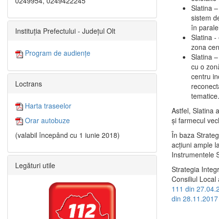
0249954, 0249422245
Slatina –
sistem de
în paralel
Instituția Prefectului - Județul Olt
Slatina -
zona cent
Program de audiențe
Slatina – 
cu o zonă
centru in
Loctrans
reconecta
tematice
Harta traseelor
Astfel, Slatina 
şi farmecul vec
Orar autobuze
În baza Strateg
(valabil începând cu 1 iunie 2018)
acţiuni ample l
Instrumentele S
Legături utile
Strategia Integ
Consiliul Local 
111 din 27.04.
din 28.11.2017