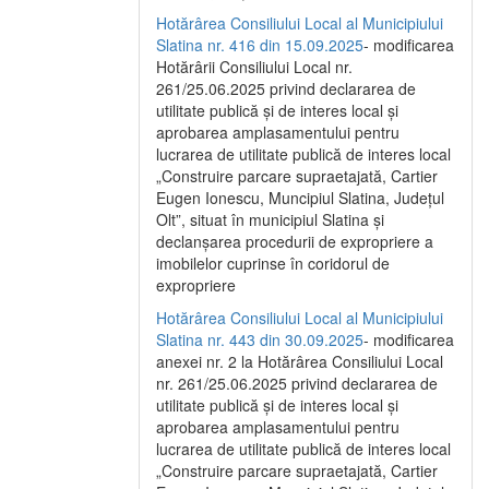
Hotărârea Consiliului Local al Municipiului
Slatina nr. 416 din 15.09.2025
- modificarea
Hotărârii Consiliului Local nr.
261/25.06.2025 privind declararea de
utilitate publică și de interes local și
aprobarea amplasamentului pentru
lucrarea de utilitate publică de interes local
„Construire parcare supraetajată, Cartier
Eugen Ionescu, Muncipiul Slatina, Județul
Olt”, situat în municipiul Slatina și
declanșarea procedurii de expropriere a
imobilelor cuprinse în coridorul de
expropriere
Hotărârea Consiliului Local al Municipiului
Slatina nr. 443 din 30.09.2025
- modificarea
anexei nr. 2 la Hotărârea Consiliului Local
nr. 261/25.06.2025 privind declararea de
utilitate publică şi de interes local şi
aprobarea amplasamentului pentru
lucrarea de utilitate publică de interes local
„Construire parcare supraetajată, Cartier