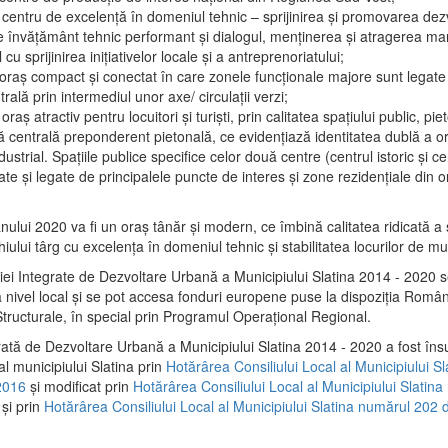
 centru de excelenţă în domeniul tehnic – sprijinirea şi promovarea dezv
 învăţământ tehnic performant şi dialogul, menţinerea şi atragerea maril
 cu sprijinirea iniţiativelor locale şi a antreprenoriatului;
 oraş compact şi conectat în care zonele funcţionale majore sunt legate 
rală prin intermediul unor axe/ circulații verzi;
oraş atractiv pentru locuitori şi turişti, prin calitatea spaţiului public, pi
 centrală preponderent pietonală, ce evidenţiază identitatea dublă a ora
dustrial. Spaţiile publice specifice celor două centre (centrul istoric şi c
te şi legate de principalele puncte de interes şi zone rezidenţiale din o
.
anului 2020 va fi un oraş tânăr şi modern, ce îmbină calitatea ridicată a 
hiului târg cu excelenţa în domeniul tehnic şi stabilitatea locurilor de m
iei Integrate de Dezvoltare Urbană a Municipiului Slatina 2014 - 2020
a nivel local şi se pot accesa fonduri europene puse la dispoziţia Român
tructurale, în special prin Programul Operațional Regional.
rată de Dezvoltare Urbană a Municipiului Slatina 2014 - 2020 a fost îns
al municipiului Slatina prin
Hotărârea Consiliului Local al Municipiului S
2016
și modificat prin
Hotărârea Consiliului Local al Municipiului Slatin
și prin
Hotărârea Consiliului Local al Municipiului Slatina numărul 202