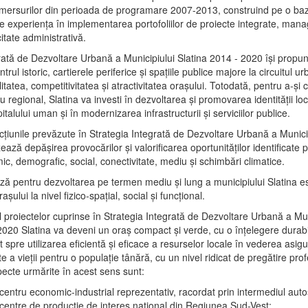
mersurilor din perioada de programare 2007-2013, construind pe o baz
e experienţa în implementarea portofoliilor de proiecte integrate, ma
itate administrativă.
rată de Dezvoltare Urbană a Municipiului Slatina 2014 - 2020 își propu
rul istoric, cartierele periferice şi spaţiile publice majore la circuitul 
litatea, competitivitatea şi atractivitatea oraşului. Totodată, pentru a-şi 
u regional, Slatina va investi în dezvoltarea şi promovarea identităţii loc
talului uman şi în modernizarea infrastructurii şi serviciilor publice.
acţiunile prevăzute în Strategia Integrată de Dezvoltare Urbană a Municip
ază depășirea provocărilor şi valorificarea oportunităţilor identificate p
ic, demografic, social, conectivitate, mediu şi schimbări climatice.
ază pentru dezvoltarea pe termen mediu şi lung a municipiului Slatina e
şului la nivel fizico-spaţial, social şi funcţional.
l proiectelor cuprinse în Strategia Integrată de Dezvoltare Urbană a Mun
2020 Slatina va deveni un oraş compact şi verde, cu o înţelegere durabil
 spre utilizarea eficientă şi eficace a resurselor locale în vederea asigur
ate a vieţii pentru o populaţie tânără, cu un nivel ridicat de pregătire pro
pecte urmărite în acest sens sunt:
 centru economic-industrial reprezentativ, racordat prin intermediul autos
 centre de producţie de interes naţional din Regiunea Sud-Vest;