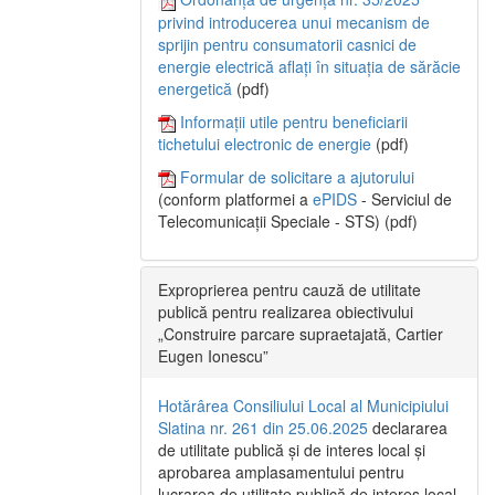
privind introducerea unui mecanism de
sprijin pentru consumatorii casnici de
energie electrică aflați în situația de sărăcie
energetică
(pdf)
Informații utile pentru beneficiarii
tichetului electronic de energie
(pdf)
Formular de solicitare a ajutorului
(conform platformei a
ePIDS
- Serviciul de
Telecomunicații Speciale - STS) (pdf)
Exproprierea pentru cauză de utilitate
publică pentru realizarea obiectivului
„Construire parcare supraetajată, Cartier
Eugen Ionescu”
Hotărârea Consiliului Local al Municipiului
Slatina nr. 261 din 25.06.2025
declararea
de utilitate publică și de interes local și
aprobarea amplasamentului pentru
lucrarea de utilitate publică de interes local