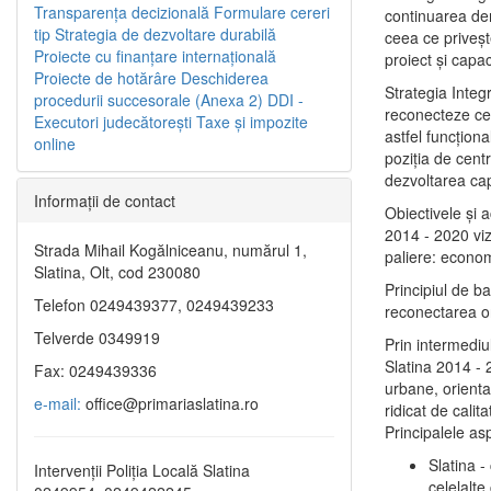
Transparenţa decizională
Formulare cereri
continuarea de
tip
Strategia de dezvoltare durabilă
ceea ce priveşt
Proiecte cu finanţare internaţională
proiect și capac
Proiecte de hotărâre
Deschiderea
Strategia Integ
procedurii succesorale (Anexa 2)
DDI -
reconecteze cent
Executori judecătorești
Taxe şi impozite
astfel funcţiona
online
poziţia de centr
dezvoltarea capi
Informaţii de contact
Obiectivele şi 
2014 - 2020 vize
Strada Mihail Kogălniceanu, numărul 1,
paliere: econom
Slatina, Olt, cod 230080
Principiul de b
Telefon 0249439377, 0249439233
reconectarea ora
Telverde 0349919
Prin intermediu
Slatina 2014 - 
Fax: 0249439336
urbane, orientat
e-mail:
office@primariaslatina.ro
ridicat de calit
Principalele as
Slatina -
Intervenții Poliția Locală Slatina
celelalte