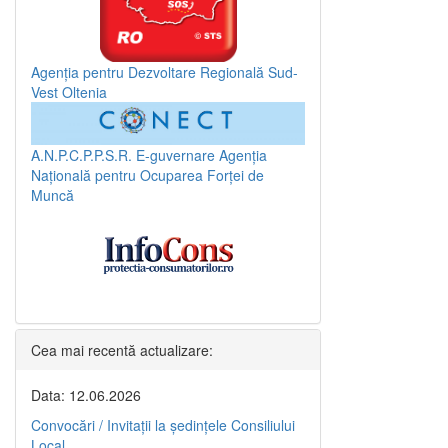
Agenția pentru Dezvoltare Regională Sud-
Vest Oltenia
A.N.P.C.P.P.S.R.
E-guvernare
Agenția
Națională pentru Ocuparea Forței de
Muncă
Cea mai recentă actualizare:
Data: 12.06.2026
Convocări / Invitaţii la şedinţele Consiliului
Local