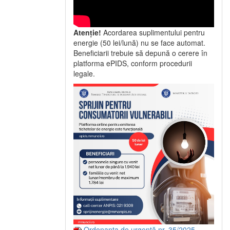
Atenție!
Acordarea suplimentului pentru
energie (50 lei/lună) nu se face automat.
Beneficiarii trebuie să depună o cerere în
platforma ePIDS, conform procedurii
legale.
Ordonanța de urgență nr. 35/2025