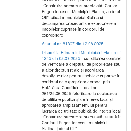
„Construire parcare supraetajată, Cartier
Eugen Ionescu, Municipiul Slatina, Județul
Olt”, situat în municipiul Slatina și
declanșarea procedurii de expropriere a
imobilelor cuprinse în coridorul de
expropriere
Anunțul nr. 81867 din 12.08.2025
Dispoziția Primarului Municipiului Slatina nr.
1245 din 02.09.2025
- constituirea comisiei
de verificare a dreptului de proprietate sau
a altor drepturi reale și acordarea
despăgubirilor pentru imobilele cuprinse în
coridorul de expropriere aprobat prin
Hotărârea Consiliului Local nr.
261/25.06.2025 referitoare la declararea
de utilitate publică și de interes local și
aprobarea amplasamentului pentru
lucrarea de utilitate publică de interes local
„Construire parcare supraetajată, situată în
Cartierul Eugen Ionescu, municipiul
Slatina, județul Olt”