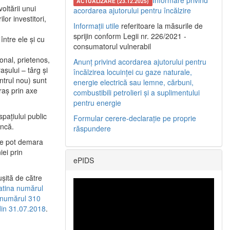
Informare privind
ACTUALIZARE (23.12.2025)
oltării unui
acordarea ajutorului pentru încălzire
or investitori,
Informații utile
referitoare la măsurile de
sprijin conform Legii nr. 226/2021 -
între ele şi cu
consumatorul vulnerabil
etonal, prietenos,
Anunț privind acordarea ajutorului pentru
şului – târg şi
încălzirea locuinței cu gaze naturale,
entrul nou) sunt
energie electrică sau lemne, cărbuni,
raş prin axe
combustibili petrolieri și a suplimentului
pentru energie
spaţiului public
Formular cerere-declarație pe proprie
uncă.
răspundere
 se pot demara
iei prin
ePIDS
uşită de către
latina numărul
a numărul 310
 din 31.07.2018
.