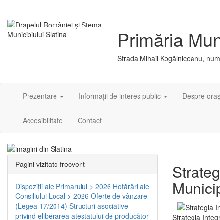
Primăria Muni
Strada Mihail Kogălniceanu, numă
Prezentare
Informații de interes public
Despre ora
Accesibilitate
Contact
Pagini vizitate frecvent
Strateg
Municip
Dispoziţii ale Primarului > 2026
Hotărâri ale
Consiliului Local > 2026
Oferte de vânzare
(Legea 17/2014)
Structuri asociative
privind eliberarea atestatului de producător
Strategia Integ