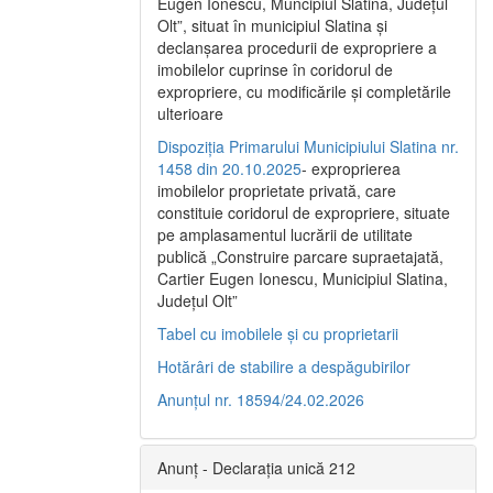
Eugen Ionescu, Muncipiul Slatina, Judeţul
Olt”, situat în municipiul Slatina şi
declanşarea procedurii de expropriere a
imobilelor cuprinse în coridorul de
expropriere, cu modificările şi completările
ulterioare
Dispoziția Primarului Municipiului Slatina nr.
1458 din 20.10.2025
- exproprierea
imobilelor proprietate privată, care
constituie coridorul de expropriere, situate
pe amplasamentul lucrării de utilitate
publică „Construire parcare supraetajată,
Cartier Eugen Ionescu, Municipiul Slatina,
Județul Olt”
Tabel cu imobilele și cu proprietarii
Hotărâri de stabilire a despăgubirilor
Anunțul nr. 18594/24.02.2026
Anunț - Declarația unică 212