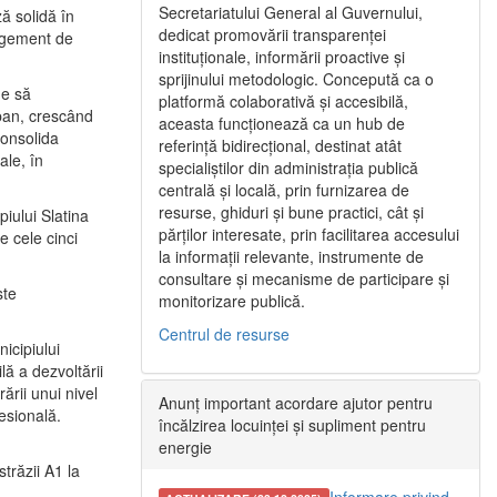
Secretariatului General al Guvernului,
ă solidă în
dedicat promovării transparenței
nagement de
instituționale, informării proactive și
sprijinului metodologic. Concepută ca o
ne să
platformă colaborativă și accesibilă,
urban, crescând
aceasta funcționează ca un hub de
consolida
referință bidirecțional, destinat atât
ale, în
specialiștilor din administrația publică
centrală și locală, prin furnizarea de
resurse, ghiduri și bune practici, cât și
iului Slatina
părților interesate, prin facilitarea accesului
e cele cinci
la informații relevante, instrumente de
consultare și mecanisme de participare și
ste
monitorizare publică.
Centrul de resurse
icipiului
ă a dezvoltării
ării unui nivel
Anunț important acordare ajutor pentru
fesională.
încălzirea locuinței și supliment pentru
energie
trăzii A1 la