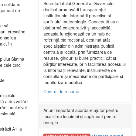
Secretariatului General al Guvernului,
ă solidă în
dedicat promovării transparenței
nagement de
instituționale, informării proactive și
sprijinului metodologic. Concepută ca o
ne să
platformă colaborativă și accesibilă,
urban, crescând
aceasta funcționează ca un hub de
consolida
referință bidirecțional, destinat atât
ale, în
specialiștilor din administrația publică
centrală și locală, prin furnizarea de
resurse, ghiduri și bune practici, cât și
iului Slatina
părților interesate, prin facilitarea accesului
e cele cinci
la informații relevante, instrumente de
consultare și mecanisme de participare și
ste
monitorizare publică.
Centrul de resurse
icipiului
ă a dezvoltării
ării unui nivel
Anunț important acordare ajutor pentru
fesională.
încălzirea locuinței și supliment pentru
energie
trăzii A1 la