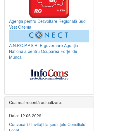
Agenția pentru Dezvoltare Regională Sud-
Vest Oltenia
A.N.P.C.P.P.S.R.
E-guvernare
Agenția
Națională pentru Ocuparea Forței de
Muncă
Cea mai recentă actualizare:
Data: 12.06.2026
Convocări / Invitaţii la şedinţele Consiliului
Local