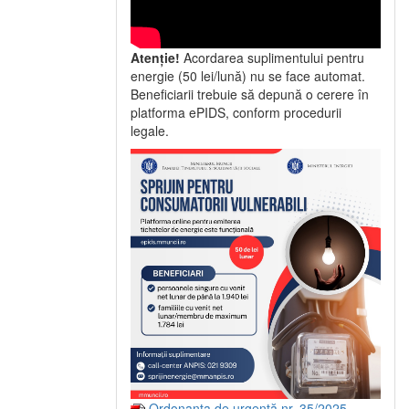
Atenție!
Acordarea suplimentului pentru
energie (50 lei/lună) nu se face automat.
Beneficiarii trebuie să depună o cerere în
platforma ePIDS, conform procedurii
legale.
Ordonanța de urgență nr. 35/2025