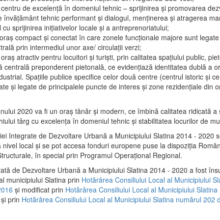
 centru de excelenţă în domeniul tehnic – sprijinirea şi promovarea dezv
 învăţământ tehnic performant şi dialogul, menţinerea şi atragerea maril
 cu sprijinirea iniţiativelor locale şi a antreprenoriatului;
 oraş compact şi conectat în care zonele funcţionale majore sunt legate 
rală prin intermediul unor axe/ circulații verzi;
oraş atractiv pentru locuitori şi turişti, prin calitatea spaţiului public, pi
 centrală preponderent pietonală, ce evidenţiază identitatea dublă a ora
dustrial. Spaţiile publice specifice celor două centre (centrul istoric şi c
te şi legate de principalele puncte de interes şi zone rezidenţiale din o
.
anului 2020 va fi un oraş tânăr şi modern, ce îmbină calitatea ridicată a 
hiului târg cu excelenţa în domeniul tehnic şi stabilitatea locurilor de m
iei Integrate de Dezvoltare Urbană a Municipiului Slatina 2014 - 2020
a nivel local şi se pot accesa fonduri europene puse la dispoziţia Român
tructurale, în special prin Programul Operațional Regional.
rată de Dezvoltare Urbană a Municipiului Slatina 2014 - 2020 a fost îns
al municipiului Slatina prin
Hotărârea Consiliului Local al Municipiului S
2016
și modificat prin
Hotărârea Consiliului Local al Municipiului Slatin
și prin
Hotărârea Consiliului Local al Municipiului Slatina numărul 202