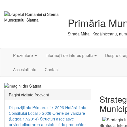
Primăria Muni
Strada Mihail Kogălniceanu, numă
Prezentare
Informații de interes public
Despre ora
Accesibilitate
Contact
Pagini vizitate frecvent
Strateg
Municip
Dispoziţii ale Primarului > 2026
Hotărâri ale
Consiliului Local > 2026
Oferte de vânzare
(Legea 17/2014)
Structuri asociative
privind eliberarea atestatului de producător
Strategia Integ