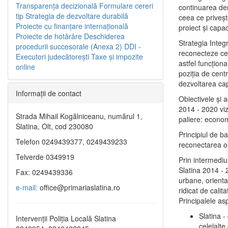
Transparenţa decizională
Formulare cereri
continuarea de
tip
Strategia de dezvoltare durabilă
ceea ce priveşt
Proiecte cu finanţare internaţională
proiect și capac
Proiecte de hotărâre
Deschiderea
Strategia Integ
procedurii succesorale (Anexa 2)
DDI -
reconecteze cent
Executori judecătorești
Taxe şi impozite
astfel funcţiona
online
poziţia de centr
dezvoltarea capi
Informaţii de contact
Obiectivele şi 
2014 - 2020 vize
Strada Mihail Kogălniceanu, numărul 1,
paliere: econom
Slatina, Olt, cod 230080
Principiul de b
Telefon 0249439377, 0249439233
reconectarea ora
Telverde 0349919
Prin intermediu
Slatina 2014 - 
Fax: 0249439336
urbane, orientat
e-mail:
office@primariaslatina.ro
ridicat de calit
Principalele as
Slatina -
Intervenții Poliția Locală Slatina
celelalte