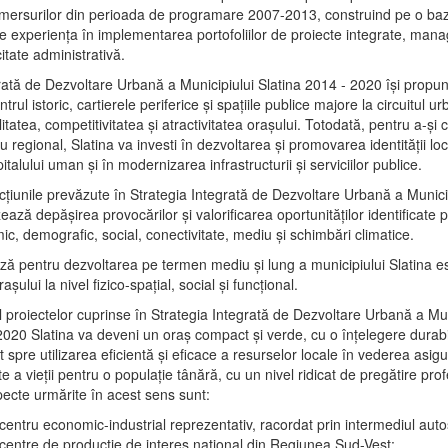
mersurilor din perioada de programare 2007-2013, construind pe o baz
e experienţa în implementarea portofoliilor de proiecte integrate, ma
itate administrativă.
rată de Dezvoltare Urbană a Municipiului Slatina 2014 - 2020 își propu
rul istoric, cartierele periferice şi spaţiile publice majore la circuitul 
litatea, competitivitatea şi atractivitatea oraşului. Totodată, pentru a-şi 
u regional, Slatina va investi în dezvoltarea şi promovarea identităţii loc
talului uman şi în modernizarea infrastructurii şi serviciilor publice.
acţiunile prevăzute în Strategia Integrată de Dezvoltare Urbană a Municip
ază depășirea provocărilor şi valorificarea oportunităţilor identificate p
ic, demografic, social, conectivitate, mediu şi schimbări climatice.
ază pentru dezvoltarea pe termen mediu şi lung a municipiului Slatina e
şului la nivel fizico-spaţial, social şi funcţional.
l proiectelor cuprinse în Strategia Integrată de Dezvoltare Urbană a Mun
2020 Slatina va deveni un oraş compact şi verde, cu o înţelegere durabil
 spre utilizarea eficientă şi eficace a resurselor locale în vederea asigur
ate a vieţii pentru o populaţie tânără, cu un nivel ridicat de pregătire pro
pecte urmărite în acest sens sunt:
 centru economic-industrial reprezentativ, racordat prin intermediul autos
 centre de producţie de interes naţional din Regiunea Sud-Vest;