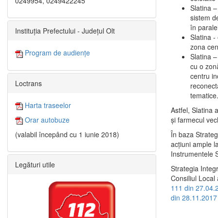
0249954, 0249422245
Slatina –
sistem de
în paralel
Instituția Prefectului - Județul Olt
Slatina -
zona cent
Program de audiențe
Slatina – 
cu o zonă
centru in
Loctrans
reconecta
tematice
Harta traseelor
Astfel, Slatina 
şi farmecul vec
Orar autobuze
În baza Strateg
(valabil începând cu 1 iunie 2018)
acţiuni ample l
Instrumentele S
Legături utile
Strategia Integ
Consiliul Local 
111 din 27.04.
din 28.11.2017