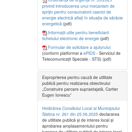
privind introducerea unui mecanism de
sprijin pentru consumatorii casnici de
energie electrică aflați în situația de sărăcie
energetică
(pdf)
Informații utile pentru beneficiarii
tichetului electronic de energie
(pdf)
Formular de solicitare a ajutorului
(conform platformei a
ePIDS
- Serviciul de
Telecomunicații Speciale - STS) (pdf)
Exproprierea pentru cauză de utilitate
publică pentru realizarea obiectivului
„Construire parcare supraetajată, Cartier
Eugen Ionescu”
Hotărârea Consiliului Local al Municipiului
Slatina nr. 261 din 25.06.2025
declararea
de utilitate publică și de interes local și
aprobarea amplasamentului pentru
lucrarea de utilitate publică de interes local