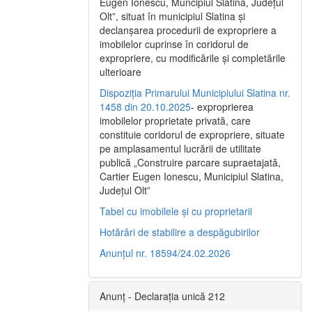
Eugen Ionescu, Muncipiul Slatina, Judeţul
Olt”, situat în municipiul Slatina şi
declanşarea procedurii de expropriere a
imobilelor cuprinse în coridorul de
expropriere, cu modificările şi completările
ulterioare
Dispoziția Primarului Municipiului Slatina nr.
1458 din 20.10.2025
- exproprierea
imobilelor proprietate privată, care
constituie coridorul de expropriere, situate
pe amplasamentul lucrării de utilitate
publică „Construire parcare supraetajată,
Cartier Eugen Ionescu, Municipiul Slatina,
Județul Olt”
Tabel cu imobilele și cu proprietarii
Hotărâri de stabilire a despăgubirilor
Anunțul nr. 18594/24.02.2026
Anunț - Declarația unică 212