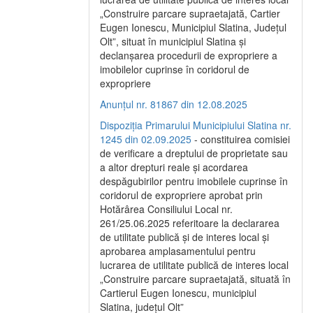
„Construire parcare supraetajată, Cartier
Eugen Ionescu, Municipiul Slatina, Județul
Olt”, situat în municipiul Slatina și
declanșarea procedurii de expropriere a
imobilelor cuprinse în coridorul de
expropriere
Anunțul nr. 81867 din 12.08.2025
Dispoziția Primarului Municipiului Slatina nr.
1245 din 02.09.2025
- constituirea comisiei
de verificare a dreptului de proprietate sau
a altor drepturi reale și acordarea
despăgubirilor pentru imobilele cuprinse în
coridorul de expropriere aprobat prin
Hotărârea Consiliului Local nr.
261/25.06.2025 referitoare la declararea
de utilitate publică și de interes local și
aprobarea amplasamentului pentru
lucrarea de utilitate publică de interes local
„Construire parcare supraetajată, situată în
Cartierul Eugen Ionescu, municipiul
Slatina, județul Olt”