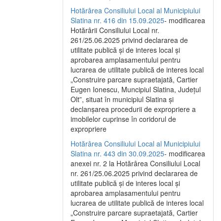
Hotărârea Consiliului Local al Municipiului
Slatina nr. 416 din 15.09.2025
- modificarea
Hotărârii Consiliului Local nr.
261/25.06.2025 privind declararea de
utilitate publică și de interes local și
aprobarea amplasamentului pentru
lucrarea de utilitate publică de interes local
„Construire parcare supraetajată, Cartier
Eugen Ionescu, Muncipiul Slatina, Județul
Olt”, situat în municipiul Slatina și
declanșarea procedurii de expropriere a
imobilelor cuprinse în coridorul de
expropriere
Hotărârea Consiliului Local al Municipiului
Slatina nr. 443 din 30.09.2025
- modificarea
anexei nr. 2 la Hotărârea Consiliului Local
nr. 261/25.06.2025 privind declararea de
utilitate publică şi de interes local şi
aprobarea amplasamentului pentru
lucrarea de utilitate publică de interes local
„Construire parcare supraetajată, Cartier