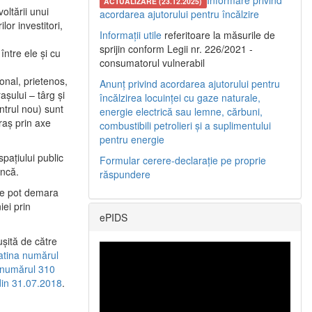
Informare privind
ACTUALIZARE (23.12.2025)
oltării unui
acordarea ajutorului pentru încălzire
or investitori,
Informații utile
referitoare la măsurile de
sprijin conform Legii nr. 226/2021 -
între ele şi cu
consumatorul vulnerabil
etonal, prietenos,
Anunț privind acordarea ajutorului pentru
şului – târg şi
încălzirea locuinței cu gaze naturale,
entrul nou) sunt
energie electrică sau lemne, cărbuni,
raş prin axe
combustibili petrolieri și a suplimentului
pentru energie
spaţiului public
Formular cerere-declarație pe proprie
uncă.
răspundere
 se pot demara
iei prin
ePIDS
uşită de către
latina numărul
a numărul 310
 din 31.07.2018
.