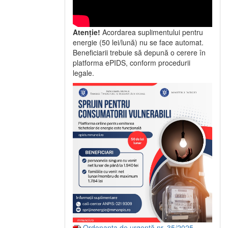
Atenție!
Acordarea suplimentului pentru
energie (50 lei/lună) nu se face automat.
Beneficiarii trebuie să depună o cerere în
platforma ePIDS, conform procedurii
legale.
Ordonanța de urgență nr. 35/2025