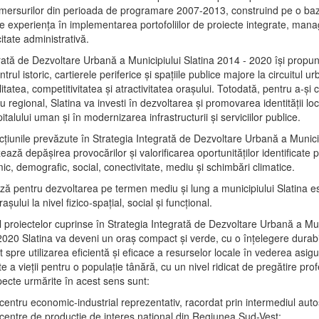
mersurilor din perioada de programare 2007-2013, construind pe o baz
e experienţa în implementarea portofoliilor de proiecte integrate, ma
itate administrativă.
rată de Dezvoltare Urbană a Municipiului Slatina 2014 - 2020 își propu
rul istoric, cartierele periferice şi spaţiile publice majore la circuitul 
litatea, competitivitatea şi atractivitatea oraşului. Totodată, pentru a-şi 
u regional, Slatina va investi în dezvoltarea şi promovarea identităţii loc
talului uman şi în modernizarea infrastructurii şi serviciilor publice.
acţiunile prevăzute în Strategia Integrată de Dezvoltare Urbană a Municip
ază depășirea provocărilor şi valorificarea oportunităţilor identificate p
ic, demografic, social, conectivitate, mediu şi schimbări climatice.
ază pentru dezvoltarea pe termen mediu şi lung a municipiului Slatina e
şului la nivel fizico-spaţial, social şi funcţional.
l proiectelor cuprinse în Strategia Integrată de Dezvoltare Urbană a Mun
2020 Slatina va deveni un oraş compact şi verde, cu o înţelegere durabil
 spre utilizarea eficientă şi eficace a resurselor locale în vederea asigur
ate a vieţii pentru o populaţie tânără, cu un nivel ridicat de pregătire pro
pecte urmărite în acest sens sunt:
 centru economic-industrial reprezentativ, racordat prin intermediul autos
 centre de producţie de interes naţional din Regiunea Sud-Vest;