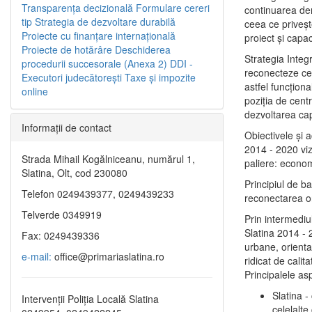
Transparenţa decizională
Formulare cereri
continuarea de
tip
Strategia de dezvoltare durabilă
ceea ce priveşt
Proiecte cu finanţare internaţională
proiect și capac
Proiecte de hotărâre
Deschiderea
Strategia Integ
procedurii succesorale (Anexa 2)
DDI -
reconecteze cent
Executori judecătorești
Taxe şi impozite
astfel funcţiona
online
poziţia de centr
dezvoltarea capi
Informaţii de contact
Obiectivele şi 
2014 - 2020 vize
Strada Mihail Kogălniceanu, numărul 1,
paliere: econom
Slatina, Olt, cod 230080
Principiul de b
Telefon 0249439377, 0249439233
reconectarea ora
Telverde 0349919
Prin intermediu
Slatina 2014 - 
Fax: 0249439336
urbane, orientat
e-mail:
office@primariaslatina.ro
ridicat de calit
Principalele as
Slatina -
Intervenții Poliția Locală Slatina
celelalte