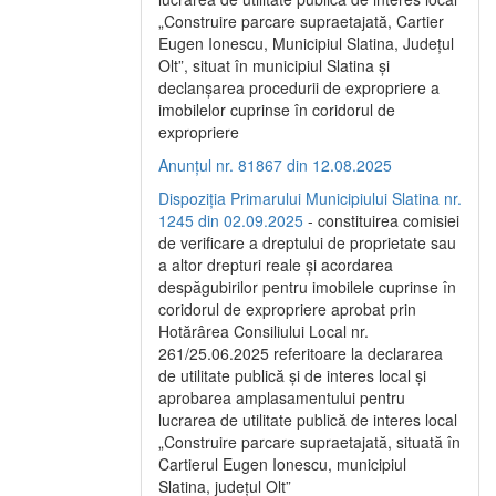
„Construire parcare supraetajată, Cartier
Eugen Ionescu, Municipiul Slatina, Județul
Olt”, situat în municipiul Slatina și
declanșarea procedurii de expropriere a
imobilelor cuprinse în coridorul de
expropriere
Anunțul nr. 81867 din 12.08.2025
Dispoziția Primarului Municipiului Slatina nr.
1245 din 02.09.2025
- constituirea comisiei
de verificare a dreptului de proprietate sau
a altor drepturi reale și acordarea
despăgubirilor pentru imobilele cuprinse în
coridorul de expropriere aprobat prin
Hotărârea Consiliului Local nr.
261/25.06.2025 referitoare la declararea
de utilitate publică și de interes local și
aprobarea amplasamentului pentru
lucrarea de utilitate publică de interes local
„Construire parcare supraetajată, situată în
Cartierul Eugen Ionescu, municipiul
Slatina, județul Olt”