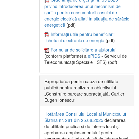
privind introducerea unui mecanism de
sprijin pentru consumatorii casnici de
energie electrică aflați în situația de sărăcie
energetică
(pdf)
Informații utile pentru beneficiarii
tichetului electronic de energie
(pdf)
Formular de solicitare a ajutorului
(conform platformei a
ePIDS
- Serviciul de
Telecomunicații Speciale - STS) (pdf)
Exproprierea pentru cauză de utilitate
publică pentru realizarea obiectivului
„Construire parcare supraetajată, Cartier
Eugen Ionescu”
Hotărârea Consiliului Local al Municipiului
Slatina nr. 261 din 25.06.2025
declararea
de utilitate publică și de interes local și
aprobarea amplasamentului pentru
lucrarea de utilitate publică de interes local