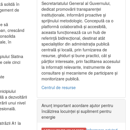
Secretariatului General al Guvernului,
ă solidă în
dedicat promovării transparenței
nagement de
instituționale, informării proactive și
sprijinului metodologic. Concepută ca o
ne să
platformă colaborativă și accesibilă,
urban, crescând
aceasta funcționează ca un hub de
consolida
referință bidirecțional, destinat atât
ale, în
specialiștilor din administrația publică
centrală și locală, prin furnizarea de
resurse, ghiduri și bune practici, cât și
iului Slatina
părților interesate, prin facilitarea accesului
e cele cinci
la informații relevante, instrumente de
consultare și mecanisme de participare și
ste
monitorizare publică.
Centrul de resurse
icipiului
ă a dezvoltării
ării unui nivel
Anunț important acordare ajutor pentru
fesională.
încălzirea locuinței și supliment pentru
energie
trăzii A1 la