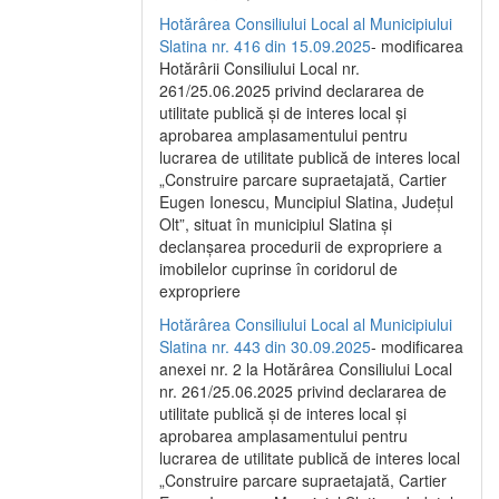
Hotărârea Consiliului Local al Municipiului
Slatina nr. 416 din 15.09.2025
- modificarea
Hotărârii Consiliului Local nr.
261/25.06.2025 privind declararea de
utilitate publică și de interes local și
aprobarea amplasamentului pentru
lucrarea de utilitate publică de interes local
„Construire parcare supraetajată, Cartier
Eugen Ionescu, Muncipiul Slatina, Județul
Olt”, situat în municipiul Slatina și
declanșarea procedurii de expropriere a
imobilelor cuprinse în coridorul de
expropriere
Hotărârea Consiliului Local al Municipiului
Slatina nr. 443 din 30.09.2025
- modificarea
anexei nr. 2 la Hotărârea Consiliului Local
nr. 261/25.06.2025 privind declararea de
utilitate publică şi de interes local şi
aprobarea amplasamentului pentru
lucrarea de utilitate publică de interes local
„Construire parcare supraetajată, Cartier