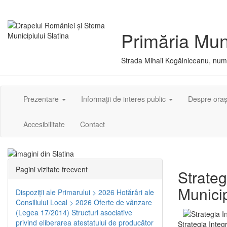
Primăria Muni
Strada Mihail Kogălniceanu, numă
Prezentare
Informații de interes public
Despre ora
Accesibilitate
Contact
Pagini vizitate frecvent
Strateg
Municip
Dispoziţii ale Primarului > 2026
Hotărâri ale
Consiliului Local > 2026
Oferte de vânzare
(Legea 17/2014)
Structuri asociative
privind eliberarea atestatului de producător
Strategia Integ