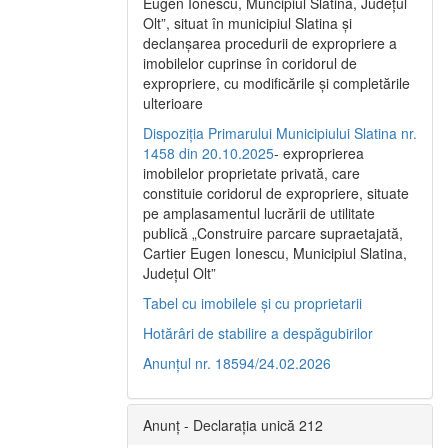
Eugen Ionescu, Muncipiul Slatina, Judeţul
Olt”, situat în municipiul Slatina şi
declanşarea procedurii de expropriere a
imobilelor cuprinse în coridorul de
expropriere, cu modificările şi completările
ulterioare
Dispoziția Primarului Municipiului Slatina nr.
1458 din 20.10.2025
- exproprierea
imobilelor proprietate privată, care
constituie coridorul de expropriere, situate
pe amplasamentul lucrării de utilitate
publică „Construire parcare supraetajată,
Cartier Eugen Ionescu, Municipiul Slatina,
Județul Olt”
Tabel cu imobilele și cu proprietarii
Hotărâri de stabilire a despăgubirilor
Anunțul nr. 18594/24.02.2026
Anunț - Declarația unică 212