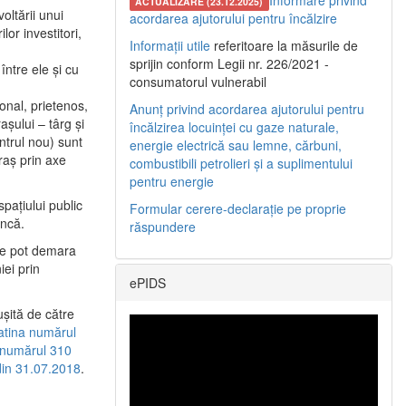
Informare privind
ACTUALIZARE (23.12.2025)
oltării unui
acordarea ajutorului pentru încălzire
or investitori,
Informații utile
referitoare la măsurile de
sprijin conform Legii nr. 226/2021 -
între ele şi cu
consumatorul vulnerabil
etonal, prietenos,
Anunț privind acordarea ajutorului pentru
şului – târg şi
încălzirea locuinței cu gaze naturale,
entrul nou) sunt
energie electrică sau lemne, cărbuni,
raş prin axe
combustibili petrolieri și a suplimentului
pentru energie
spaţiului public
Formular cerere-declarație pe proprie
uncă.
răspundere
 se pot demara
iei prin
ePIDS
uşită de către
latina numărul
a numărul 310
 din 31.07.2018
.