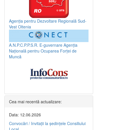
Agenția pentru Dezvoltare Regională Sud-
Vest Oltenia
A.N.P.C.P.P.S.R.
E-guvernare
Agenția
Națională pentru Ocuparea Forței de
Muncă
Cea mai recentă actualizare:
Data: 12.06.2026
Convocări / Invitaţii la şedinţele Consiliului
Local