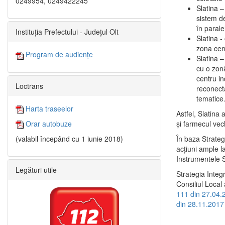
0249954, 0249422245
Slatina –
sistem de
în paralel
Instituția Prefectului - Județul Olt
Slatina -
zona cent
Program de audiențe
Slatina – 
cu o zonă
centru in
Loctrans
reconecta
tematice
Harta traseelor
Astfel, Slatina 
şi farmecul vec
Orar autobuze
În baza Strateg
(valabil începând cu 1 iunie 2018)
acţiuni ample l
Instrumentele S
Legături utile
Strategia Integ
Consiliul Local 
111 din 27.04.
din 28.11.2017