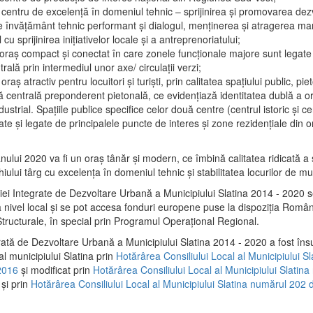
 centru de excelenţă în domeniul tehnic – sprijinirea şi promovarea dezv
 învăţământ tehnic performant şi dialogul, menţinerea şi atragerea maril
 cu sprijinirea iniţiativelor locale şi a antreprenoriatului;
 oraş compact şi conectat în care zonele funcţionale majore sunt legate 
rală prin intermediul unor axe/ circulații verzi;
oraş atractiv pentru locuitori şi turişti, prin calitatea spaţiului public, pi
 centrală preponderent pietonală, ce evidenţiază identitatea dublă a ora
dustrial. Spaţiile publice specifice celor două centre (centrul istoric şi c
te şi legate de principalele puncte de interes şi zone rezidenţiale din o
.
anului 2020 va fi un oraş tânăr şi modern, ce îmbină calitatea ridicată a 
hiului târg cu excelenţa în domeniul tehnic şi stabilitatea locurilor de m
iei Integrate de Dezvoltare Urbană a Municipiului Slatina 2014 - 2020
a nivel local şi se pot accesa fonduri europene puse la dispoziţia Român
tructurale, în special prin Programul Operațional Regional.
rată de Dezvoltare Urbană a Municipiului Slatina 2014 - 2020 a fost îns
al municipiului Slatina prin
Hotărârea Consiliului Local al Municipiului S
2016
și modificat prin
Hotărârea Consiliului Local al Municipiului Slatin
și prin
Hotărârea Consiliului Local al Municipiului Slatina numărul 202