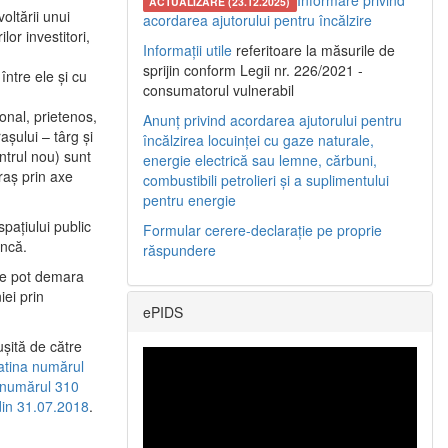
Informare privind
ACTUALIZARE (23.12.2025)
oltării unui
acordarea ajutorului pentru încălzire
or investitori,
Informații utile
referitoare la măsurile de
sprijin conform Legii nr. 226/2021 -
între ele şi cu
consumatorul vulnerabil
etonal, prietenos,
Anunț privind acordarea ajutorului pentru
şului – târg şi
încălzirea locuinței cu gaze naturale,
entrul nou) sunt
energie electrică sau lemne, cărbuni,
raş prin axe
combustibili petrolieri și a suplimentului
pentru energie
spaţiului public
Formular cerere-declarație pe proprie
uncă.
răspundere
 se pot demara
iei prin
ePIDS
uşită de către
latina numărul
a numărul 310
 din 31.07.2018
.