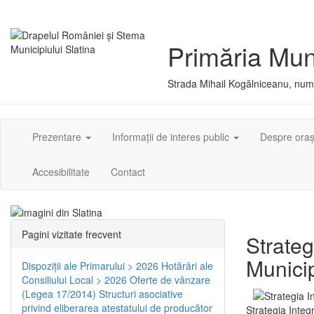
Primăria Muni
Strada Mihail Kogălniceanu, numă
Prezentare
Informații de interes public
Despre ora
Accesibilitate
Contact
Pagini vizitate frecvent
Strateg
Municip
Dispoziţii ale Primarului > 2026
Hotărâri ale
Consiliului Local > 2026
Oferte de vânzare
(Legea 17/2014)
Structuri asociative
privind eliberarea atestatului de producător
Strategia Integ