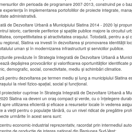
mersurilor din perioada de programare 2007-2013, construind pe o baz
e experienţa în implementarea portofoliilor de proiecte integrate, ma
itate administrativă.
rată de Dezvoltare Urbană a Municipiului Slatina 2014 - 2020 își propu
rul istoric, cartierele periferice şi spaţiile publice majore la circuitul 
litatea, competitivitatea şi atractivitatea oraşului. Totodată, pentru a-şi 
u regional, Slatina va investi în dezvoltarea şi promovarea identităţii loc
talului uman şi în modernizarea infrastructurii şi serviciilor publice.
acţiunile prevăzute în Strategia Integrată de Dezvoltare Urbană a Municip
ază depășirea provocărilor şi valorificarea oportunităţilor identificate p
ic, demografic, social, conectivitate, mediu şi schimbări climatice.
ază pentru dezvoltarea pe termen mediu şi lung a municipiului Slatina e
şului la nivel fizico-spaţial, social şi funcţional.
l proiectelor cuprinse în Strategia Integrată de Dezvoltare Urbană a Mun
2020 Slatina va deveni un oraş compact şi verde, cu o înţelegere durabil
 spre utilizarea eficientă şi eficace a resurselor locale în vederea asigur
ate a vieţii pentru o populaţie tânără, cu un nivel ridicat de pregătire pro
pecte urmărite în acest sens sunt:
 centru economic-industrial reprezentativ, racordat prin intermediul autos
 centre de producţie de interes naţional din Regiunea Sud-Vest;