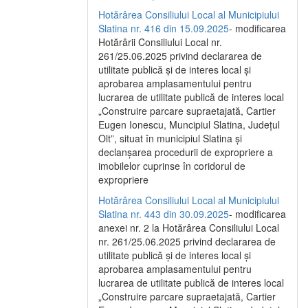
Hotărârea Consiliului Local al Municipiului
Slatina nr. 416 din 15.09.2025
- modificarea
Hotărârii Consiliului Local nr.
261/25.06.2025 privind declararea de
utilitate publică și de interes local și
aprobarea amplasamentului pentru
lucrarea de utilitate publică de interes local
„Construire parcare supraetajată, Cartier
Eugen Ionescu, Muncipiul Slatina, Județul
Olt”, situat în municipiul Slatina și
declanșarea procedurii de expropriere a
imobilelor cuprinse în coridorul de
expropriere
Hotărârea Consiliului Local al Municipiului
Slatina nr. 443 din 30.09.2025
- modificarea
anexei nr. 2 la Hotărârea Consiliului Local
nr. 261/25.06.2025 privind declararea de
utilitate publică şi de interes local şi
aprobarea amplasamentului pentru
lucrarea de utilitate publică de interes local
„Construire parcare supraetajată, Cartier