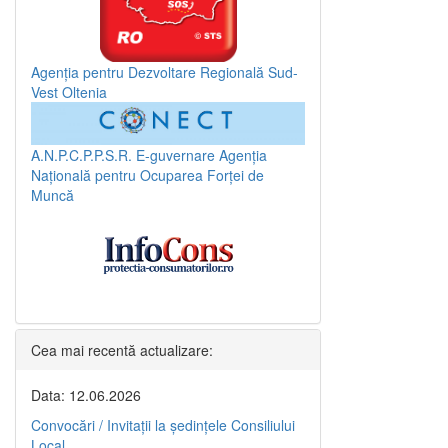
Agenția pentru Dezvoltare Regională Sud-
Vest Oltenia
A.N.P.C.P.P.S.R.
E-guvernare
Agenția
Națională pentru Ocuparea Forței de
Muncă
Cea mai recentă actualizare:
Data: 12.06.2026
Convocări / Invitaţii la şedinţele Consiliului
Local