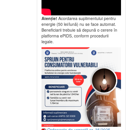
Atenție!
Acordarea suplimentului pentru
energie (50 lei/lună) nu se face automat.
Beneficiarii trebuie să depună o cerere în
platforma ePIDS, conform procedurii
legale.
Ordonanța de urgență nr. 35/2025