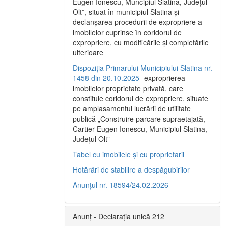
Eugen Ionescu, Muncipiul Slatina, Judeţul
Olt”, situat în municipiul Slatina şi
declanşarea procedurii de expropriere a
imobilelor cuprinse în coridorul de
expropriere, cu modificările şi completările
ulterioare
Dispoziția Primarului Municipiului Slatina nr.
1458 din 20.10.2025
- exproprierea
imobilelor proprietate privată, care
constituie coridorul de expropriere, situate
pe amplasamentul lucrării de utilitate
publică „Construire parcare supraetajată,
Cartier Eugen Ionescu, Municipiul Slatina,
Județul Olt”
Tabel cu imobilele și cu proprietarii
Hotărâri de stabilire a despăgubirilor
Anunțul nr. 18594/24.02.2026
Anunț - Declarația unică 212