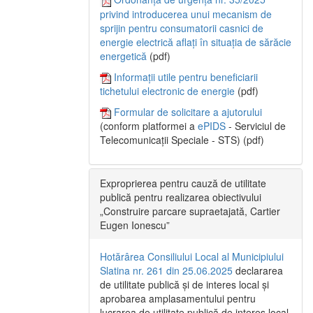
privind introducerea unui mecanism de
sprijin pentru consumatorii casnici de
energie electrică aflați în situația de sărăcie
energetică
(pdf)
Informații utile pentru beneficiarii
tichetului electronic de energie
(pdf)
Formular de solicitare a ajutorului
(conform platformei a
ePIDS
- Serviciul de
Telecomunicații Speciale - STS) (pdf)
Exproprierea pentru cauză de utilitate
publică pentru realizarea obiectivului
„Construire parcare supraetajată, Cartier
Eugen Ionescu”
Hotărârea Consiliului Local al Municipiului
Slatina nr. 261 din 25.06.2025
declararea
de utilitate publică și de interes local și
aprobarea amplasamentului pentru
lucrarea de utilitate publică de interes local