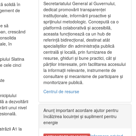
Secretariatului General al Guvernului,
ă solidă în
dedicat promovării transparenței
nagement de
instituționale, informării proactive și
sprijinului metodologic. Concepută ca o
ne să
platformă colaborativă și accesibilă,
urban, crescând
aceasta funcționează ca un hub de
consolida
referință bidirecțional, destinat atât
ale, în
specialiștilor din administrația publică
centrală și locală, prin furnizarea de
resurse, ghiduri și bune practici, cât și
iului Slatina
părților interesate, prin facilitarea accesului
e cele cinci
la informații relevante, instrumente de
consultare și mecanisme de participare și
ste
monitorizare publică.
Centrul de resurse
icipiului
ă a dezvoltării
ării unui nivel
Anunț important acordare ajutor pentru
fesională.
încălzirea locuinței și supliment pentru
energie
trăzii A1 la