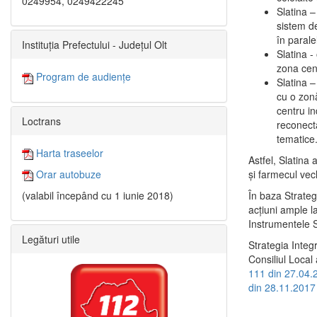
0249954, 0249422245
Slatina –
sistem de
în paralel
Instituția Prefectului - Județul Olt
Slatina -
zona cent
Program de audiențe
Slatina – 
cu o zonă
centru in
Loctrans
reconecta
tematice
Harta traseelor
Astfel, Slatina 
şi farmecul vec
Orar autobuze
În baza Strateg
(valabil începând cu 1 iunie 2018)
acţiuni ample l
Instrumentele S
Legături utile
Strategia Integ
Consiliul Local 
111 din 27.04.
din 28.11.2017