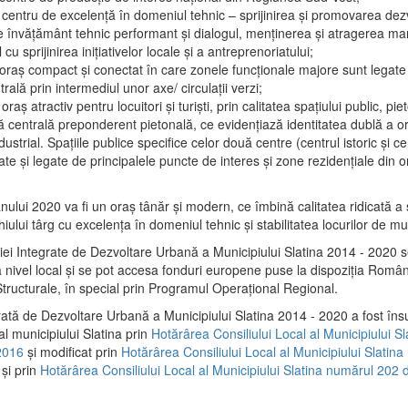
 centru de excelenţă în domeniul tehnic – sprijinirea şi promovarea dezv
 învăţământ tehnic performant şi dialogul, menţinerea şi atragerea maril
 cu sprijinirea iniţiativelor locale şi a antreprenoriatului;
 oraş compact şi conectat în care zonele funcţionale majore sunt legate 
rală prin intermediul unor axe/ circulații verzi;
oraş atractiv pentru locuitori şi turişti, prin calitatea spaţiului public, pi
 centrală preponderent pietonală, ce evidenţiază identitatea dublă a ora
dustrial. Spaţiile publice specifice celor două centre (centrul istoric şi c
te şi legate de principalele puncte de interes şi zone rezidenţiale din o
.
anului 2020 va fi un oraş tânăr şi modern, ce îmbină calitatea ridicată a 
hiului târg cu excelenţa în domeniul tehnic şi stabilitatea locurilor de m
iei Integrate de Dezvoltare Urbană a Municipiului Slatina 2014 - 2020
a nivel local şi se pot accesa fonduri europene puse la dispoziţia Român
tructurale, în special prin Programul Operațional Regional.
rată de Dezvoltare Urbană a Municipiului Slatina 2014 - 2020 a fost îns
al municipiului Slatina prin
Hotărârea Consiliului Local al Municipiului S
2016
și modificat prin
Hotărârea Consiliului Local al Municipiului Slatin
și prin
Hotărârea Consiliului Local al Municipiului Slatina numărul 202