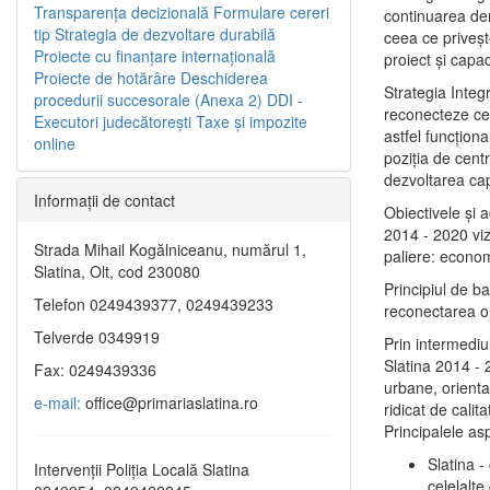
Transparenţa decizională
Formulare cereri
continuarea de
tip
Strategia de dezvoltare durabilă
ceea ce priveşt
Proiecte cu finanţare internaţională
proiect și capac
Proiecte de hotărâre
Deschiderea
Strategia Integ
procedurii succesorale (Anexa 2)
DDI -
reconecteze cent
Executori judecătorești
Taxe şi impozite
astfel funcţiona
online
poziţia de centr
dezvoltarea capi
Informaţii de contact
Obiectivele şi 
2014 - 2020 vize
Strada Mihail Kogălniceanu, numărul 1,
paliere: econom
Slatina, Olt, cod 230080
Principiul de b
Telefon 0249439377, 0249439233
reconectarea ora
Telverde 0349919
Prin intermediu
Slatina 2014 - 
Fax: 0249439336
urbane, orientat
e-mail:
office@primariaslatina.ro
ridicat de calit
Principalele as
Slatina -
Intervenții Poliția Locală Slatina
celelalte