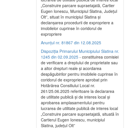
„Construire parcare supraetajată, Cartier
Eugen Ionescu, Municipiul Slatina, Județul
Olt”, situat în municipiul Slatina și
declanșarea procedurii de expropriere a
imobilelor cuprinse în coridorul de
expropriere
Anunțul nr. 81867 din 12.08.2025
Dispoziția Primarului Municipiului Slatina nr.
1245 din 02.09.2025
- constituirea comisiei
de verificare a dreptului de proprietate sau
a altor drepturi reale și acordarea
despăgubirilor pentru imobilele cuprinse în
coridorul de expropriere aprobat prin
Hotărârea Consiliului Local nr.
261/25.06.2025 referitoare la declararea
de utilitate publică și de interes local și
aprobarea amplasamentului pentru
lucrarea de utilitate publică de interes local
„Construire parcare supraetajată, situată în
Cartierul Eugen Ionescu, municipiul
Slatina, județul Olt”