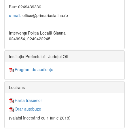
Fax: 0249439336
e-mail:
office@primariaslatina.ro
Intervenții Poliția Locală Slatina
0249954, 0249422245
Instituția Prefectului - Județul Olt
Program de audiențe
Loctrans
Harta traseelor
Orar autobuze
(valabil începând cu 1 iunie 2018)