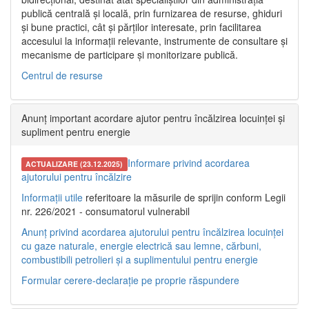
publică centrală și locală, prin furnizarea de resurse, ghiduri
și bune practici, cât și părților interesate, prin facilitarea
accesului la informații relevante, instrumente de consultare și
mecanisme de participare și monitorizare publică.
Centrul de resurse
Anunț important acordare ajutor pentru încălzirea locuinței și
supliment pentru energie
Informare privind acordarea
ACTUALIZARE (23.12.2025)
ajutorului pentru încălzire
Informații utile
referitoare la măsurile de sprijin conform Legii
nr. 226/2021 - consumatorul vulnerabil
Anunț privind acordarea ajutorului pentru încălzirea locuinței
cu gaze naturale, energie electrică sau lemne, cărbuni,
combustibili petrolieri și a suplimentului pentru energie
Formular cerere-declarație pe proprie răspundere