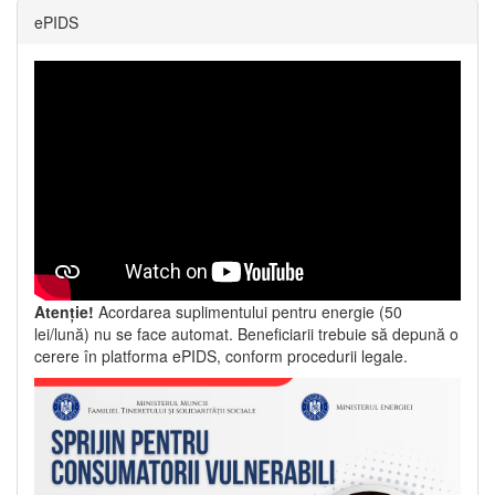
ePIDS
Atenție!
Acordarea suplimentului pentru energie (50
lei/lună) nu se face automat. Beneficiarii trebuie să depună o
cerere în platforma ePIDS, conform procedurii legale.