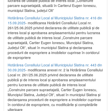
lucrarea de utilitate publică de interes local „Construire
parcare supraetajată, situată în Cartierul Eugen Ionescu,
municipiul Slatina, județul Olt”
Hotărârea Consiliului Local al Municipiului Slatina nr. 416 din
15.09.2025
- modificarea Hotărârii Consiliului Local nr.
261/25.06.2025 privind declararea de utilitate publică și de
interes local și aprobarea amplasamentului pentru lucrarea
de utilitate publică de interes local „Construire parcare
supraetajată, Cartier Eugen Ionescu, Muncipiul Slatina,
Județul Olt”, situat în municipiul Slatina și declanșarea
procedurii de expropriere a imobilelor cuprinse în coridorul
de expropriere
Hotărârea Consiliului Local al Municipiului Slatina nr. 443 din
30.09.2025
- modificarea anexei nr. 2 la Hotărârea Consiliului
Local nr. 261/25.06.2025 privind declararea de utilitate
publică şi de interes local şi aprobarea amplasamentului
pentru lucrarea de utilitate publică de interes local
„Construire parcare supraetajată, Cartier Eugen Ionescu,
Muncipiul Slatina, Judeţul Olt”, situat în municipiul Slatina şi
declanşarea procedurii de expropriere a imobilelor cuprinse
în coridorul de expropriere, cu modificările şi completările
ulterioare