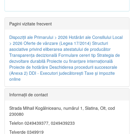
Pagini vizitate frecvent
Dispoziţii ale Primarului > 2026
Hotărâri ale Consiliului Local
> 2026
Oferte de vânzare (Legea 17/2014)
Structuri
asociative privind eliberarea atestatului de producător
Transparenţa decizională
Formulare cereri tip
Strategia de
dezvoltare durabilă
Proiecte cu finanţare internaţională
Proiecte de hotărâre
Deschiderea procedurii succesorale
(Anexa 2)
DDI - Executori judecătorești
Taxe şi impozite
online
Informaţii de contact
Strada Mihail Kogălniceanu, numărul 1, Slatina, Olt, cod
230080
Telefon 0249439377, 0249439233
Telverde 0349919