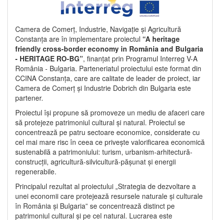
Camera de Comerț, Industrie, Navigație și Agricultură
Constanța are în implementare proiectul
“A heritage
friendly cross-border economy in România and Bulgaria
- HERITAGE RO-BG”
, finanțat prin Programul Interreg V-A
România - Bulgaria. Parteneriatul proiectului este format din
CCINA Constanța, care are calitate de leader de proiect, iar
Camera de Comerț și Industrie Dobrich din Bulgaria este
partener.
Proiectul își propune să promoveze un mediu de afaceri care
să protejeze patrimoniul cultural și natural. Proiectul se
concentrează pe patru sectoare economice, considerate cu
cel mai mare risc în ceea ce privește valorificarea economică
sustenabilă a patrimoniului: turism, urbanism-arhitectură-
construcții, agricultură-silvicultură-pășunat și energii
regenerabile.
Principalul rezultat al proiectului „Strategia de dezvoltare a
unei economii care protejează resursele naturale și culturale
în România și Bulgaria” se concentrează distinct pe
patrimoniul cultural și pe cel natural. Lucrarea este