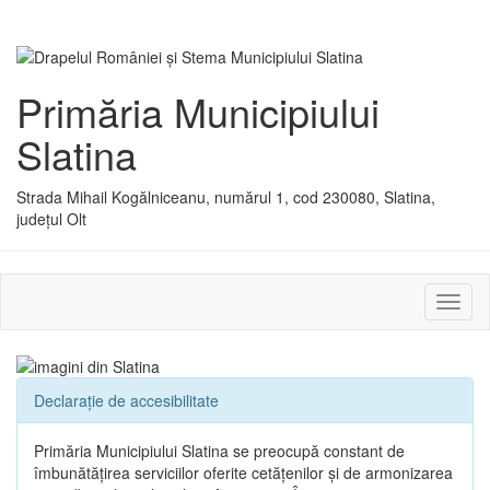
Primăria Municipiului
Slatina
Strada Mihail Kogălniceanu, numărul 1, cod 230080, Slatina,
județul Olt
Activ
sau
dezac
meniu
Declarație de accesibilitate
Primăria Municipiului Slatina se preocupă constant de
îmbunătățirea serviciilor oferite cetățenilor și de armonizarea