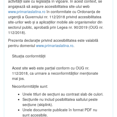
activității sale cu legislația în vigoare. În acest context, se
angajează să asigure accesibilitatea site-ului web
www.primariaslatina.ro
în conformitate cu Ordonanța de
urgență a Guvernului nr. 112/2018 privind accesibilitatea
site-urilor web și a aplicațiilor mobile ale organismelor din
sectorul public, aprobată prin Legea nr. 90/2019 (OUG nr.
112/2018).
Prezenta declarație privind accesibilitatea este valabilă
pentru domeniul
www.primariaslatina.ro
.
Situația conformității
Acest site web este parțial conform cu OUG nr.
112/2018, ca urmare a neconformităților menționate
mai jos.
Neconformitățile sunt:
Unele titluri de secțiuni au contrast slab de culori.
Secțiunile nu includ posibilitatea saltului peste
secțiune (skiplink).
Unele documente publicate în format PDF nu
sunt accesibile.