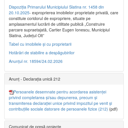
Dispoziția Primarului Municipiului Slatina nr. 1458 din
20.10.2025
- exproprierea imobilelor proprietate privată, care
constituie coridorul de expropriere, situate pe
amplasamentul lucrării de utilitate publică „Construire
parcare supraetajată, Cartier Eugen Ionescu, Municipiul
Slatina, Județul Olt”
Tabel cu imobilele și cu proprietarii
Hotărâri de stabilire a despăgubirilor
Anunțul nr. 18594/24.02.2026
Anunț - Declarația unică 212
Persoanele desemnate pentru acordarea asistenței
privind completarea și/sau depunerea, precum și
transmiterea declarației unice privind impozitul pe venit și
contribuțiile sociale datorare de persoanele fizice (212)
(pdf)
Comunicat de presă proiecte