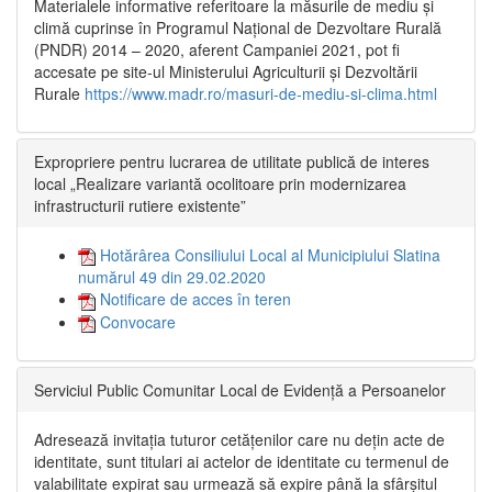
Materialele informative referitoare la măsurile de mediu și
climă cuprinse în Programul Național de Dezvoltare Rurală
(PNDR) 2014 – 2020, aferent Campaniei 2021, pot fi
accesate pe site-ul Ministerului Agriculturii și Dezvoltării
Rurale
https://www.madr.ro/masuri-de-mediu-si-clima.html
Expropriere pentru lucrarea de utilitate publică de interes
local „Realizare variantă ocolitoare prin modernizarea
infrastructurii rutiere existente”
Hotărârea Consiliului Local al Municipiului Slatina
numărul 49 din 29.02.2020
Notificare de acces în teren
Convocare
Serviciul Public Comunitar Local de Evidență a Persoanelor
Adresează invitația tuturor cetățenilor care nu dețin acte de
identitate, sunt titulari ai actelor de identitate cu termenul de
valabilitate expirat sau urmează să expire până la sfârșitul