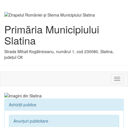
Primăria Municipiului
Slatina
Strada Mihail Kogălniceanu, numărul 1, cod 230080, Slatina,
județul Olt
Activ
sau
dezac
meniu
Achiziții publice
Anunțuri publicitare