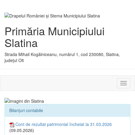
Primăria Municipiului
Slatina
Strada Mihail Kogălniceanu, numărul 1, cod 230080, Slatina,
județul Olt
Activ
sau
dezac
meniu
Bilanțuri contabile
Cont de rezultat patrimonial încheiat la 31.03.2026
(09.05.2026)