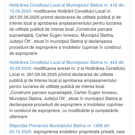
Hotărârea Consiliului Local al Municipiului Slatina nr. 416 din
15.09.2025
- modificarea Hotărârii Consiliului Local nr.
261/25.06.2025 privind declararea de utilitate publică și de
interes local și aprobarea amplasamentului pentru lucrarea
de utilitate publică de interes local „Construire parcare
supraetajată, Cartier Eugen Ionescu, Muncipiul Slatina,
Județul Olt”, situat în municipiul Slatina și declanșarea
procedurii de expropriere a imobilelor cuprinse în coridorul
de expropriere
Hotărârea Consiliului Local al Municipiului Slatina nr. 443 din
30.09.2025
- modificarea anexei nr. 2 la Hotărârea Consiliului
Local nr. 261/25.06.2025 privind declararea de utilitate
publică şi de interes local şi aprobarea amplasamentului
pentru lucrarea de utilitate publică de interes local
„Construire parcare supraetajată, Cartier Eugen Ionescu,
Muncipiul Slatina, Judeţul Olt”, situat în municipiul Slatina şi
declanşarea procedurii de expropriere a imobilelor cuprinse
în coridorul de expropriere, cu modificările şi completările
ulterioare
Dispoziția Primarului Municipiului Slatina nr. 1458 din
20.10.2025
- exproprierea imobilelor proprietate privată, care