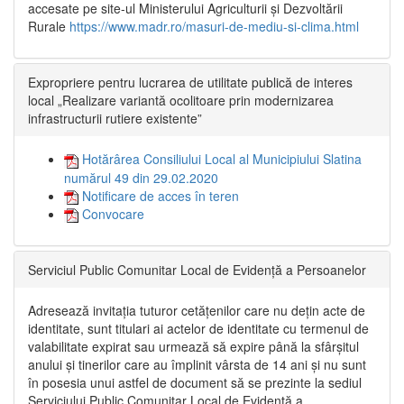
accesate pe site-ul Ministerului Agriculturii și Dezvoltării
Rurale
https://www.madr.ro/masuri-de-mediu-si-clima.html
Expropriere pentru lucrarea de utilitate publică de interes
local „Realizare variantă ocolitoare prin modernizarea
infrastructurii rutiere existente”
Hotărârea Consiliului Local al Municipiului Slatina
numărul 49 din 29.02.2020
Notificare de acces în teren
Convocare
Serviciul Public Comunitar Local de Evidență a Persoanelor
Adresează invitația tuturor cetățenilor care nu dețin acte de
identitate, sunt titulari ai actelor de identitate cu termenul de
valabilitate expirat sau urmează să expire până la sfârșitul
anului și tinerilor care au împlinit vârsta de 14 ani și nu sunt
în posesia unui astfel de document să se prezinte la sediul
Serviciului Public Comunitar Local de Evidență a