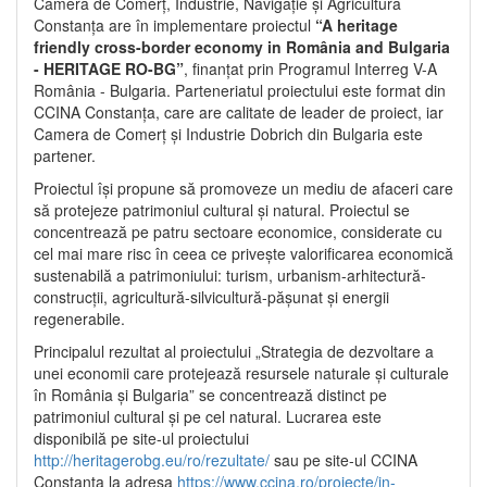
Camera de Comerț, Industrie, Navigație și Agricultură
Constanța are în implementare proiectul
“A heritage
friendly cross-border economy in România and Bulgaria
- HERITAGE RO-BG”
, finanțat prin Programul Interreg V-A
România - Bulgaria. Parteneriatul proiectului este format din
CCINA Constanța, care are calitate de leader de proiect, iar
Camera de Comerț și Industrie Dobrich din Bulgaria este
partener.
Proiectul își propune să promoveze un mediu de afaceri care
să protejeze patrimoniul cultural și natural. Proiectul se
concentrează pe patru sectoare economice, considerate cu
cel mai mare risc în ceea ce privește valorificarea economică
sustenabilă a patrimoniului: turism, urbanism-arhitectură-
construcții, agricultură-silvicultură-pășunat și energii
regenerabile.
Principalul rezultat al proiectului „Strategia de dezvoltare a
unei economii care protejează resursele naturale și culturale
în România și Bulgaria” se concentrează distinct pe
patrimoniul cultural și pe cel natural. Lucrarea este
disponibilă pe site-ul proiectului
http://heritagerobg.eu/ro/rezultate/
sau pe site-ul CCINA
Constanța la adresa
https://www.ccina.ro/proiecte/in-