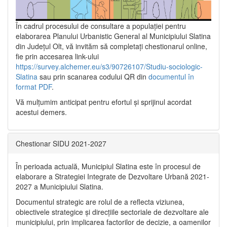
În cadrul procesului de consultare a populaţiei pentru
elaborarea Planului Urbanistic General al Municipiului Slatina
din Județul Olt, vă invităm să completați chestionarul online,
fie prin accesarea link-ului
https://survey.alchemer.eu/s3/90726107/Studiu-sociologic-
Slatina
sau prin scanarea codului QR din
documentul în
format PDF
.
Vă mulţumim anticipat pentru efortul şi sprijinul acordat
acestui demers.
Chestionar SIDU 2021-2027
În perioada actuală, Municipiul Slatina este în procesul de
elaborare a Strategiei Integrate de Dezvoltare Urbană 2021‐
2027 a Municipiului Slatina.
Documentul strategic are rolul de a reflecta viziunea,
obiectivele strategice și direcțiile sectoriale de dezvoltare ale
municipiului, prin implicarea factorilor de decizie, a oamenilor