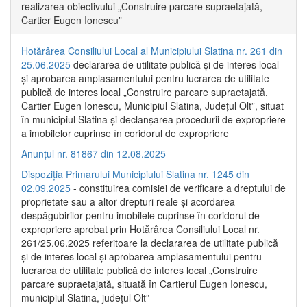
realizarea obiectivului „Construire parcare supraetajată,
Cartier Eugen Ionescu”
Hotărârea Consiliului Local al Municipiului Slatina nr. 261 din
25.06.2025
declararea de utilitate publică și de interes local
și aprobarea amplasamentului pentru lucrarea de utilitate
publică de interes local „Construire parcare supraetajată,
Cartier Eugen Ionescu, Municipiul Slatina, Județul Olt”, situat
în municipiul Slatina și declanșarea procedurii de expropriere
a imobilelor cuprinse în coridorul de expropriere
Anunțul nr. 81867 din 12.08.2025
Dispoziția Primarului Municipiului Slatina nr. 1245 din
02.09.2025
- constituirea comisiei de verificare a dreptului de
proprietate sau a altor drepturi reale și acordarea
despăgubirilor pentru imobilele cuprinse în coridorul de
expropriere aprobat prin Hotărârea Consiliului Local nr.
261/25.06.2025 referitoare la declararea de utilitate publică
și de interes local și aprobarea amplasamentului pentru
lucrarea de utilitate publică de interes local „Construire
parcare supraetajată, situată în Cartierul Eugen Ionescu,
municipiul Slatina, județul Olt”