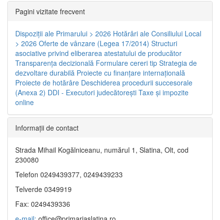
Pagini vizitate frecvent
Dispoziţii ale Primarului > 2026
Hotărâri ale Consiliului Local
> 2026
Oferte de vânzare (Legea 17/2014)
Structuri
asociative privind eliberarea atestatului de producător
Transparenţa decizională
Formulare cereri tip
Strategia de
dezvoltare durabilă
Proiecte cu finanţare internaţională
Proiecte de hotărâre
Deschiderea procedurii succesorale
(Anexa 2)
DDI - Executori judecătorești
Taxe şi impozite
online
Informaţii de contact
Strada Mihail Kogălniceanu, numărul 1, Slatina, Olt, cod
230080
Telefon 0249439377, 0249439233
Telverde 0349919
Fax: 0249439336
e-mail:
office@primariaslatina.ro