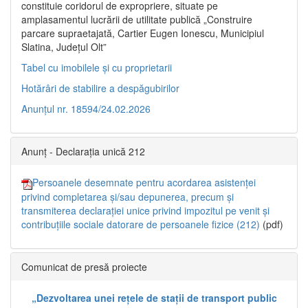
constituie coridorul de expropriere, situate pe
amplasamentul lucrării de utilitate publică „Construire
parcare supraetajată, Cartier Eugen Ionescu, Municipiul
Slatina, Județul Olt”
Tabel cu imobilele și cu proprietarii
Hotărâri de stabilire a despăgubirilor
Anunțul nr. 18594/24.02.2026
Anunț - Declarația unică 212
Persoanele desemnate pentru acordarea asistenței
privind completarea și/sau depunerea, precum și
transmiterea declarației unice privind impozitul pe venit și
contribuțiile sociale datorare de persoanele fizice (212)
(pdf)
Comunicat de presă proiecte
„Dezvoltarea unei rețele de stații de transport public