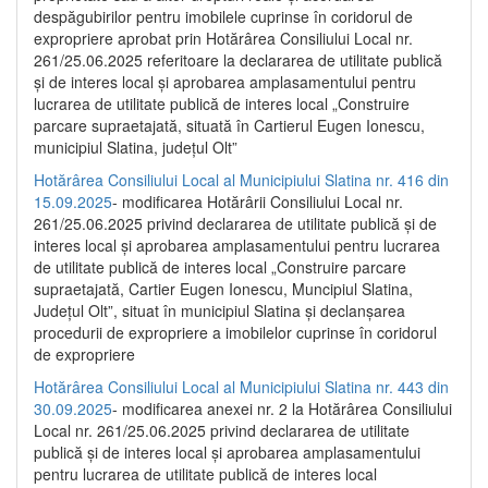
despăgubirilor pentru imobilele cuprinse în coridorul de
expropriere aprobat prin Hotărârea Consiliului Local nr.
261/25.06.2025 referitoare la declararea de utilitate publică
și de interes local și aprobarea amplasamentului pentru
lucrarea de utilitate publică de interes local „Construire
parcare supraetajată, situată în Cartierul Eugen Ionescu,
municipiul Slatina, județul Olt”
Hotărârea Consiliului Local al Municipiului Slatina nr. 416 din
15.09.2025
- modificarea Hotărârii Consiliului Local nr.
261/25.06.2025 privind declararea de utilitate publică și de
interes local și aprobarea amplasamentului pentru lucrarea
de utilitate publică de interes local „Construire parcare
supraetajată, Cartier Eugen Ionescu, Muncipiul Slatina,
Județul Olt”, situat în municipiul Slatina și declanșarea
procedurii de expropriere a imobilelor cuprinse în coridorul
de expropriere
Hotărârea Consiliului Local al Municipiului Slatina nr. 443 din
30.09.2025
- modificarea anexei nr. 2 la Hotărârea Consiliului
Local nr. 261/25.06.2025 privind declararea de utilitate
publică şi de interes local şi aprobarea amplasamentului
pentru lucrarea de utilitate publică de interes local