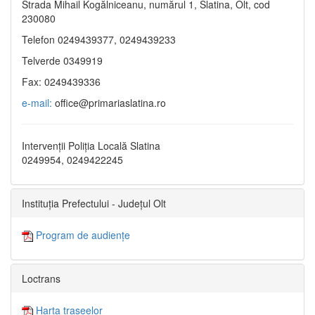
Strada Mihail Kogălniceanu, numărul 1, Slatina, Olt, cod
230080
Telefon 0249439377, 0249439233
Telverde 0349919
Fax: 0249439336
e-mail:
office@primariaslatina.ro
Intervenții Poliția Locală Slatina
0249954, 0249422245
Instituția Prefectului - Județul Olt
Program de audiențe
Loctrans
Harta traseelor