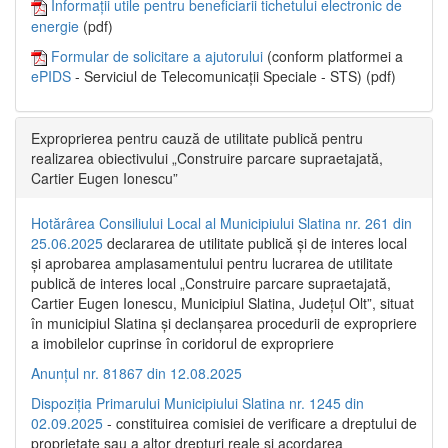
Informații utile pentru beneficiarii tichetului electronic de
energie
(pdf)
Formular de solicitare a ajutorului
(conform platformei a
ePIDS
- Serviciul de Telecomunicații Speciale - STS) (pdf)
Exproprierea pentru cauză de utilitate publică pentru
realizarea obiectivului „Construire parcare supraetajată,
Cartier Eugen Ionescu”
Hotărârea Consiliului Local al Municipiului Slatina nr. 261 din
25.06.2025
declararea de utilitate publică și de interes local
și aprobarea amplasamentului pentru lucrarea de utilitate
publică de interes local „Construire parcare supraetajată,
Cartier Eugen Ionescu, Municipiul Slatina, Județul Olt”, situat
în municipiul Slatina și declanșarea procedurii de expropriere
a imobilelor cuprinse în coridorul de expropriere
Anunțul nr. 81867 din 12.08.2025
Dispoziția Primarului Municipiului Slatina nr. 1245 din
02.09.2025
- constituirea comisiei de verificare a dreptului de
proprietate sau a altor drepturi reale și acordarea