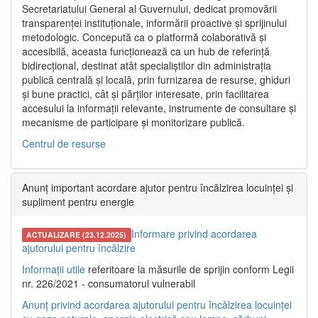
Secretariatului General al Guvernului, dedicat promovării
transparenței instituționale, informării proactive și sprijinului
metodologic. Concepută ca o platformă colaborativă și
accesibilă, aceasta funcționează ca un hub de referință
bidirecțional, destinat atât specialiștilor din administrația
publică centrală și locală, prin furnizarea de resurse, ghiduri
și bune practici, cât și părților interesate, prin facilitarea
accesului la informații relevante, instrumente de consultare și
mecanisme de participare și monitorizare publică.
Centrul de resurse
Anunț important acordare ajutor pentru încălzirea locuinței și
supliment pentru energie
Informare privind acordarea
ACTUALIZARE (23.12.2025)
ajutorului pentru încălzire
Informații utile
referitoare la măsurile de sprijin conform Legii
nr. 226/2021 - consumatorul vulnerabil
Anunț privind acordarea ajutorului pentru încălzirea locuinței