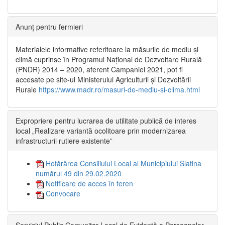
Anunț pentru fermieri
Materialele informative referitoare la măsurile de mediu și
climă cuprinse în Programul Național de Dezvoltare Rurală
(PNDR) 2014 – 2020, aferent Campaniei 2021, pot fi
accesate pe site-ul Ministerului Agriculturii și Dezvoltării
Rurale
https://www.madr.ro/masuri-de-mediu-si-clima.html
Expropriere pentru lucrarea de utilitate publică de interes
local „Realizare variantă ocolitoare prin modernizarea
infrastructurii rutiere existente”
Hotărârea Consiliului Local al Municipiului Slatina
numărul 49 din 29.02.2020
Notificare de acces în teren
Convocare
Serviciul Public Comunitar Local de Evidență a Persoanelor