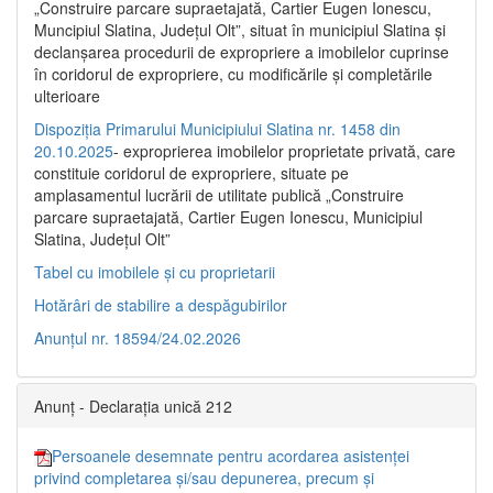
„Construire parcare supraetajată, Cartier Eugen Ionescu,
Muncipiul Slatina, Judeţul Olt”, situat în municipiul Slatina şi
declanşarea procedurii de expropriere a imobilelor cuprinse
în coridorul de expropriere, cu modificările şi completările
ulterioare
Dispoziția Primarului Municipiului Slatina nr. 1458 din
20.10.2025
- exproprierea imobilelor proprietate privată, care
constituie coridorul de expropriere, situate pe
amplasamentul lucrării de utilitate publică „Construire
parcare supraetajată, Cartier Eugen Ionescu, Municipiul
Slatina, Județul Olt”
Tabel cu imobilele și cu proprietarii
Hotărâri de stabilire a despăgubirilor
Anunțul nr. 18594/24.02.2026
Anunț - Declarația unică 212
Persoanele desemnate pentru acordarea asistenței
privind completarea și/sau depunerea, precum și