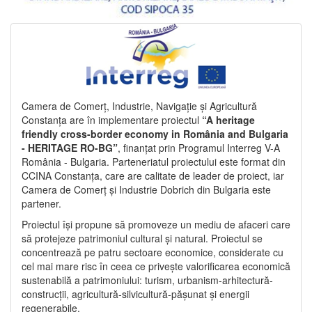
Camera de Comerț, Industrie, Navigație și Agricultură
Constanța are în implementare proiectul
“A heritage
friendly cross-border economy in România and Bulgaria
- HERITAGE RO-BG”
, finanțat prin Programul Interreg V-A
România - Bulgaria. Parteneriatul proiectului este format din
CCINA Constanța, care are calitate de leader de proiect, iar
Camera de Comerț și Industrie Dobrich din Bulgaria este
partener.
Proiectul își propune să promoveze un mediu de afaceri care
să protejeze patrimoniul cultural și natural. Proiectul se
concentrează pe patru sectoare economice, considerate cu
cel mai mare risc în ceea ce privește valorificarea economică
sustenabilă a patrimoniului: turism, urbanism-arhitectură-
construcții, agricultură-silvicultură-pășunat și energii
regenerabile.