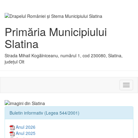
Primăria Municipiului
Slatina
Strada Mihail Kogălniceanu, numărul 1, cod 230080, Slatina,
județul Olt
Activ
sau
dezac
meniu
Buletin informativ (Legea 544/2001)
Anul 2026
Anul 2025