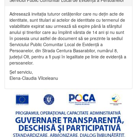
Adresează invitația tuturor cetățenilor care nu dețin acte de
identitate, sunt titulari ai actelor de identitate cu termenul de
valabilitate expirat sau urmează să expire până la sfârșitul
anului și tinerilor care au împlinit vârsta de 14 ani și nu sunt
în posesia unui astfel de document să se prezinte la sediul
Serviciului Public Comunitar Local de Evidență a
Persoanelor, din Strada Centura Basarabilor, numărul 8,
județul Olt, pentru a fi puși în legalitate pe linie de evidență a
persoanelor.
Șef serviciu,
Elena-Claudia Vîlceleanu