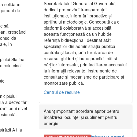
Secretariatului General al Guvernului,
ă solidă în
dedicat promovării transparenței
nagement de
instituționale, informării proactive și
sprijinului metodologic. Concepută ca o
ne să
platformă colaborativă și accesibilă,
urban, crescând
aceasta funcționează ca un hub de
consolida
referință bidirecțional, destinat atât
ale, în
specialiștilor din administrația publică
centrală și locală, prin furnizarea de
resurse, ghiduri și bune practici, cât și
iului Slatina
părților interesate, prin facilitarea accesului
e cele cinci
la informații relevante, instrumente de
consultare și mecanisme de participare și
ste
monitorizare publică.
Centrul de resurse
icipiului
ă a dezvoltării
ării unui nivel
Anunț important acordare ajutor pentru
fesională.
încălzirea locuinței și supliment pentru
energie
trăzii A1 la