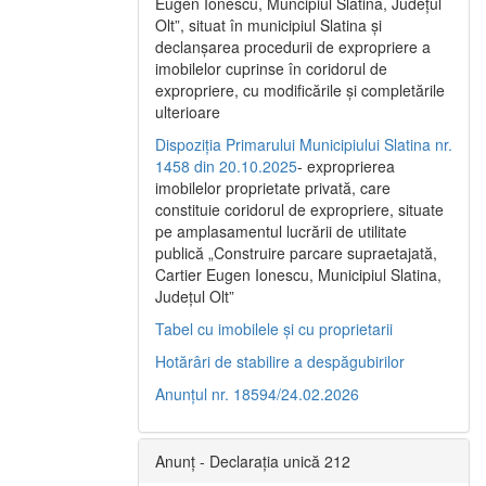
Eugen Ionescu, Muncipiul Slatina, Judeţul
Olt”, situat în municipiul Slatina şi
declanşarea procedurii de expropriere a
imobilelor cuprinse în coridorul de
expropriere, cu modificările şi completările
ulterioare
Dispoziția Primarului Municipiului Slatina nr.
1458 din 20.10.2025
- exproprierea
imobilelor proprietate privată, care
constituie coridorul de expropriere, situate
pe amplasamentul lucrării de utilitate
publică „Construire parcare supraetajată,
Cartier Eugen Ionescu, Municipiul Slatina,
Județul Olt”
Tabel cu imobilele și cu proprietarii
Hotărâri de stabilire a despăgubirilor
Anunțul nr. 18594/24.02.2026
Anunț - Declarația unică 212