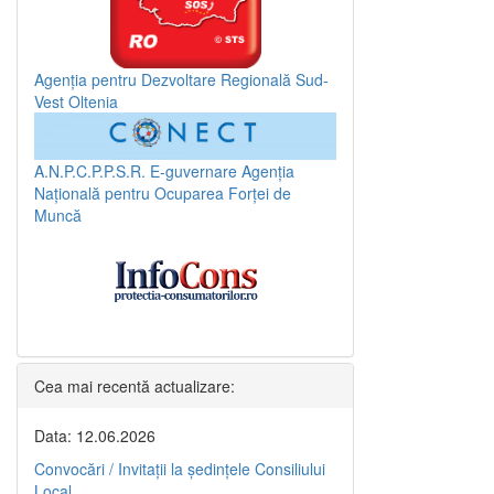
Agenția pentru Dezvoltare Regională Sud-
Vest Oltenia
A.N.P.C.P.P.S.R.
E-guvernare
Agenția
Națională pentru Ocuparea Forței de
Muncă
Cea mai recentă actualizare:
Data: 12.06.2026
Convocări / Invitaţii la şedinţele Consiliului
Local