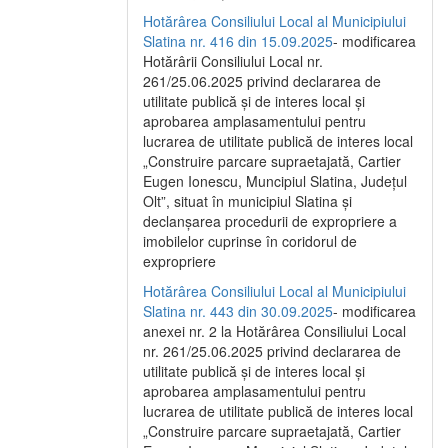
Hotărârea Consiliului Local al Municipiului
Slatina nr. 416 din 15.09.2025
- modificarea
Hotărârii Consiliului Local nr.
261/25.06.2025 privind declararea de
utilitate publică și de interes local și
aprobarea amplasamentului pentru
lucrarea de utilitate publică de interes local
„Construire parcare supraetajată, Cartier
Eugen Ionescu, Muncipiul Slatina, Județul
Olt”, situat în municipiul Slatina și
declanșarea procedurii de expropriere a
imobilelor cuprinse în coridorul de
expropriere
Hotărârea Consiliului Local al Municipiului
Slatina nr. 443 din 30.09.2025
- modificarea
anexei nr. 2 la Hotărârea Consiliului Local
nr. 261/25.06.2025 privind declararea de
utilitate publică şi de interes local şi
aprobarea amplasamentului pentru
lucrarea de utilitate publică de interes local
„Construire parcare supraetajată, Cartier