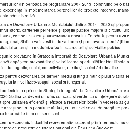
mersurilor din perioada de programare 2007-2013, construind pe o baz
e experienţa în implementarea portofoliilor de proiecte integrate, ma
itate administrativă.
rată de Dezvoltare Urbană a Municipiului Slatina 2014 - 2020 își propu
rul istoric, cartierele periferice şi spaţiile publice majore la circuitul 
litatea, competitivitatea şi atractivitatea oraşului. Totodată, pentru a-şi 
u regional, Slatina va investi în dezvoltarea şi promovarea identităţii loc
talului uman şi în modernizarea infrastructurii şi serviciilor publice.
acţiunile prevăzute în Strategia Integrată de Dezvoltare Urbană a Municip
ază depășirea provocărilor şi valorificarea oportunităţilor identificate p
ic, demografic, social, conectivitate, mediu şi schimbări climatice.
ază pentru dezvoltarea pe termen mediu şi lung a municipiului Slatina e
şului la nivel fizico-spaţial, social şi funcţional.
l proiectelor cuprinse în Strategia Integrată de Dezvoltare Urbană a Mun
2020 Slatina va deveni un oraş compact şi verde, cu o înţelegere durabil
 spre utilizarea eficientă şi eficace a resurselor locale în vederea asigur
ate a vieţii pentru o populaţie tânără, cu un nivel ridicat de pregătire pro
pecte urmărite în acest sens sunt:
 centru economic-industrial reprezentativ, racordat prin intermediul autos
 centre de producţie de interes naţional din Regiunea Sud-Vest;