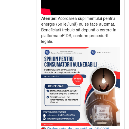
Atenție!
Acordarea suplimentului pentru
energie (50 lei/lună) nu se face automat.
Beneficiarii trebuie să depună o cerere în
platforma ePIDS, conform procedurii
legale.
Ordonanța de urgență nr. 35/2025