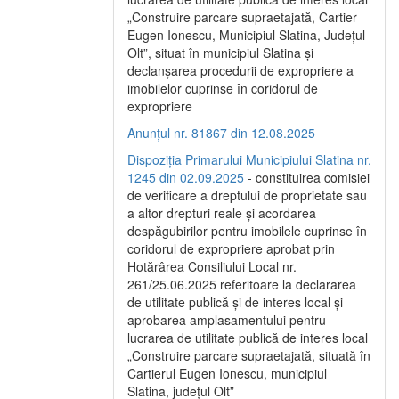
„Construire parcare supraetajată, Cartier
Eugen Ionescu, Municipiul Slatina, Județul
Olt”, situat în municipiul Slatina și
declanșarea procedurii de expropriere a
imobilelor cuprinse în coridorul de
expropriere
Anunțul nr. 81867 din 12.08.2025
Dispoziția Primarului Municipiului Slatina nr.
1245 din 02.09.2025
- constituirea comisiei
de verificare a dreptului de proprietate sau
a altor drepturi reale și acordarea
despăgubirilor pentru imobilele cuprinse în
coridorul de expropriere aprobat prin
Hotărârea Consiliului Local nr.
261/25.06.2025 referitoare la declararea
de utilitate publică și de interes local și
aprobarea amplasamentului pentru
lucrarea de utilitate publică de interes local
„Construire parcare supraetajată, situată în
Cartierul Eugen Ionescu, municipiul
Slatina, județul Olt”