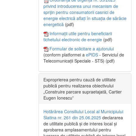
privind introducerea unui mecanism de
sprijin pentru consumatorii casnici de
energie electrică aflați în situația de sărăcie
energetică
(pdf)
Informații utile pentru beneficiarii
tichetului electronic de energie
(pdf)
Formular de solicitare a ajutorului
(conform platformei a
ePIDS
- Serviciul de
Telecomunicații Speciale - STS) (pdf)
Exproprierea pentru cauză de utilitate
publică pentru realizarea obiectivului
„Construire parcare supraetajată, Cartier
Eugen Ionescu”
Hotărârea Consiliului Local al Municipiului
Slatina nr. 261 din 25.06.2025
declararea
de utilitate publică și de interes local și
aprobarea amplasamentului pentru
lucrarea de utilitate publică de interes local