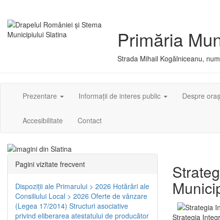
Primăria Muni
Strada Mihail Kogălniceanu, numă
Prezentare
Informații de interes public
Despre ora
Accesibilitate
Contact
Pagini vizitate frecvent
Strateg
Municip
Dispoziţii ale Primarului > 2026
Hotărâri ale
Consiliului Local > 2026
Oferte de vânzare
(Legea 17/2014)
Structuri asociative
privind eliberarea atestatului de producător
Strategia Integ