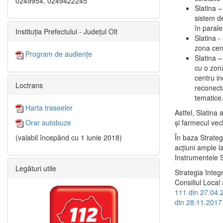
0249954, 0249422245
Slatina –
sistem de
în paralel
Instituția Prefectului - Județul Olt
Slatina -
zona cent
Program de audiențe
Slatina – 
cu o zonă
centru in
Loctrans
reconecta
tematice
Harta traseelor
Astfel, Slatina 
şi farmecul vec
Orar autobuze
În baza Strateg
(valabil începând cu 1 iunie 2018)
acţiuni ample l
Instrumentele S
Legături utile
Strategia Integ
Consiliul Local 
111 din 27.04.
din 28.11.2017