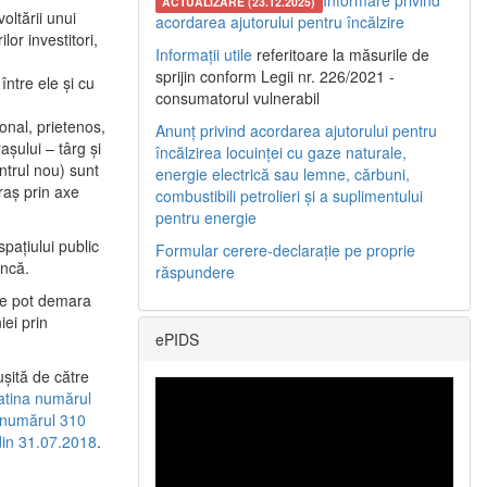
Informare privind
ACTUALIZARE (23.12.2025)
oltării unui
acordarea ajutorului pentru încălzire
or investitori,
Informații utile
referitoare la măsurile de
sprijin conform Legii nr. 226/2021 -
între ele şi cu
consumatorul vulnerabil
etonal, prietenos,
Anunț privind acordarea ajutorului pentru
şului – târg şi
încălzirea locuinței cu gaze naturale,
entrul nou) sunt
energie electrică sau lemne, cărbuni,
raş prin axe
combustibili petrolieri și a suplimentului
pentru energie
spaţiului public
Formular cerere-declarație pe proprie
uncă.
răspundere
 se pot demara
iei prin
ePIDS
uşită de către
latina numărul
a numărul 310
 din 31.07.2018
.