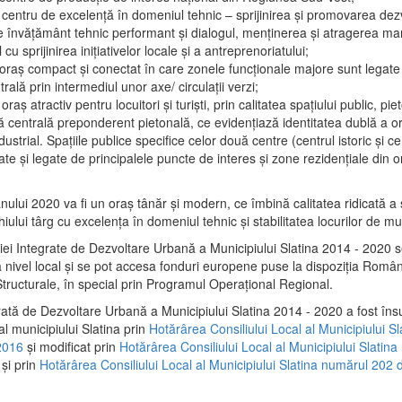
 centru de excelenţă în domeniul tehnic – sprijinirea şi promovarea dezv
 învăţământ tehnic performant şi dialogul, menţinerea şi atragerea maril
 cu sprijinirea iniţiativelor locale şi a antreprenoriatului;
 oraş compact şi conectat în care zonele funcţionale majore sunt legate 
rală prin intermediul unor axe/ circulații verzi;
oraş atractiv pentru locuitori şi turişti, prin calitatea spaţiului public, pi
 centrală preponderent pietonală, ce evidenţiază identitatea dublă a ora
dustrial. Spaţiile publice specifice celor două centre (centrul istoric şi c
te şi legate de principalele puncte de interes şi zone rezidenţiale din o
.
anului 2020 va fi un oraş tânăr şi modern, ce îmbină calitatea ridicată a 
hiului târg cu excelenţa în domeniul tehnic şi stabilitatea locurilor de m
iei Integrate de Dezvoltare Urbană a Municipiului Slatina 2014 - 2020
a nivel local şi se pot accesa fonduri europene puse la dispoziţia Român
tructurale, în special prin Programul Operațional Regional.
rată de Dezvoltare Urbană a Municipiului Slatina 2014 - 2020 a fost îns
al municipiului Slatina prin
Hotărârea Consiliului Local al Municipiului S
2016
și modificat prin
Hotărârea Consiliului Local al Municipiului Slatin
și prin
Hotărârea Consiliului Local al Municipiului Slatina numărul 202