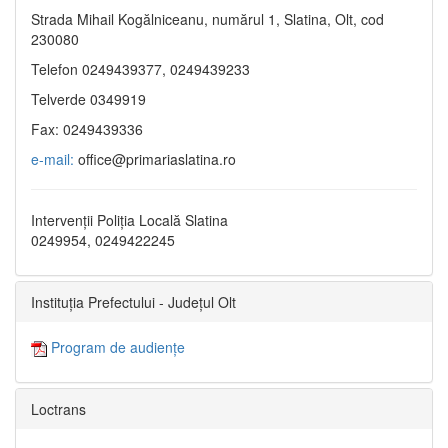
Strada Mihail Kogălniceanu, numărul 1, Slatina, Olt, cod
230080
Telefon 0249439377, 0249439233
Telverde 0349919
Fax: 0249439336
e-mail:
office@primariaslatina.ro
Intervenții Poliția Locală Slatina
0249954, 0249422245
Instituția Prefectului - Județul Olt
Program de audiențe
Loctrans