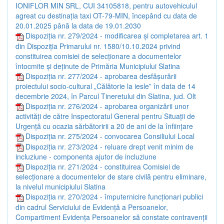
IONIFLOR MIN SRL, CUI 34105818, pentru autovehiculul
agreat cu destinația taxi OT-79-MIN, începând cu data de
20.01.2025 până la data de 19.01.2030
Dispoziția nr. 279/2024 - modificarea și completarea art. 1
din Dispoziția Primarului nr. 1580/10.10.2024 privind
constituirea comisiei de selecționare a documentelor
întocmite și deținute de Primăria Municipiului Slatina
Dispoziția nr. 277/2024 - aprobarea desfășurării
proiectului socio-cultural „Călătorie la iesle” în data de 14
decembrie 2024, în Parcul Tineretului din Slatina, jud. Olt
Dispoziția nr. 276/2024 - aprobarea organizării unor
activități de către Inspectoratul General pentru Situații de
Urgență cu ocazia sărbătoririi a 20 de ani de la înființare
Dispoziția nr. 275/2024 - convocarea Consiliului Local
Dispoziția nr. 273/2024 - reluare drept venit minim de
incluziune - componenta ajutor de incluziune
Dispoziția nr. 271/2024 - constituirea Comisiei de
selecționare a documentelor de stare civilă pentru eliminare,
la nivelul municipiului Slatina
Dispoziția nr. 270/2024 - împuternicire funcționari publici
din cadrul Serviciului de Evidență a Persoanelor,
Compartiment Evidența Persoanelor să constate contravenții