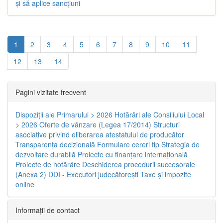
și să aplice sancțiuni
1
2
3
4
5
6
7
8
9
10
11
12
13
14
Pagini vizitate frecvent
Dispoziţii ale Primarului > 2026
Hotărâri ale Consiliului Local
> 2026
Oferte de vânzare (Legea 17/2014)
Structuri
asociative privind eliberarea atestatului de producător
Transparenţa decizională
Formulare cereri tip
Strategia de
dezvoltare durabilă
Proiecte cu finanţare internaţională
Proiecte de hotărâre
Deschiderea procedurii succesorale
(Anexa 2)
DDI - Executori judecătorești
Taxe şi impozite
online
Informaţii de contact