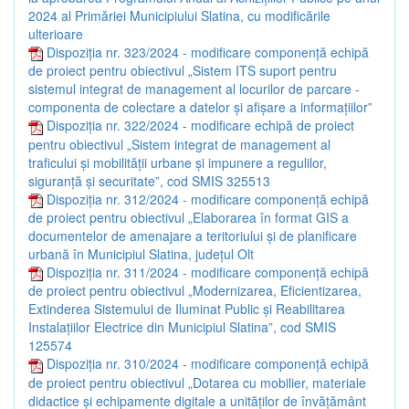
2024 al Primăriei Municipiului Slatina, cu modificările
ulterioare
Dispoziția nr. 323/2024 - modificare componență echipă
de proiect pentru obiectivul „Sistem ITS suport pentru
sistemul integrat de management al locurilor de parcare -
componenta de colectare a datelor și afișare a informațiilor”
Dispoziția nr. 322/2024 - modificare echipă de proiect
pentru obiectivul „Sistem integrat de management al
traficului și mobilității urbane și impunere a regulilor,
siguranță și securitate”, cod SMIS 325513
Dispoziția nr. 312/2024 - modificare componență echipă
de proiect pentru obiectivul „Elaborarea în format GIS a
documentelor de amenajare a teritoriului și de planificare
urbană în Municipiul Slatina, județul Olt
Dispoziția nr. 311/2024 - modificare componență echipă
de proiect pentru obiectivul „Modernizarea, Eficientizarea,
Extinderea Sistemului de Iluminat Public și Reabilitarea
Instalațiilor Electrice din Municipiul Slatina”, cod SMIS
125574
Dispoziția nr. 310/2024 - modificare componență echipă
de proiect pentru obiectivul „Dotarea cu mobilier, materiale
didactice și echipamente digitale a unităților de învățământ