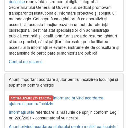
deschise
reprezintă instrumentul digital integrat al
Secretariatului General al Guvernului, dedicat promovării
transparenței instituționale, informării proactive și sprijinului
metodologic. Concepută ca o platformă colaborativă și
accesibilă, aceasta funcționează ca un hub de referință
bidirecțional, destinat atât specialiștilor din administrația
publică centrală și locală, prin furnizarea de resurse, ghiduri
și bune practici, cât și părților interesate, prin facilitarea
accesului la informații relevante, instrumente de consultare și
mecanisme de participare și monitorizare publică.
Centrul de resurse
Anunț important acordare ajutor pentru încălzirea locuinței și
supliment pentru energie
Informare privind acordarea
ACTUALIZARE (23.12.2025)
ajutorului pentru încălzire
Informații utile
referitoare la măsurile de sprijin conform Legii
nr. 226/2021 - consumatorul vulnerabil
Anunț privind acordarea ajutorului pentru încălzirea locuinței