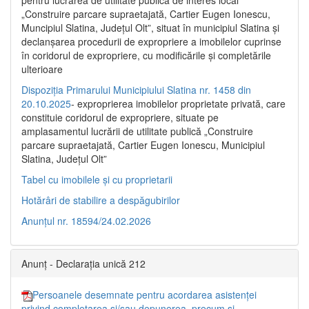
pentru lucrarea de utilitate publică de interes local
„Construire parcare supraetajată, Cartier Eugen Ionescu,
Muncipiul Slatina, Judeţul Olt”, situat în municipiul Slatina şi
declanşarea procedurii de expropriere a imobilelor cuprinse
în coridorul de expropriere, cu modificările şi completările
ulterioare
Dispoziția Primarului Municipiului Slatina nr. 1458 din
20.10.2025
- exproprierea imobilelor proprietate privată, care
constituie coridorul de expropriere, situate pe
amplasamentul lucrării de utilitate publică „Construire
parcare supraetajată, Cartier Eugen Ionescu, Municipiul
Slatina, Județul Olt”
Tabel cu imobilele și cu proprietarii
Hotărâri de stabilire a despăgubirilor
Anunțul nr. 18594/24.02.2026
Anunț - Declarația unică 212
Persoanele desemnate pentru acordarea asistenței
privind completarea și/sau depunerea, precum și