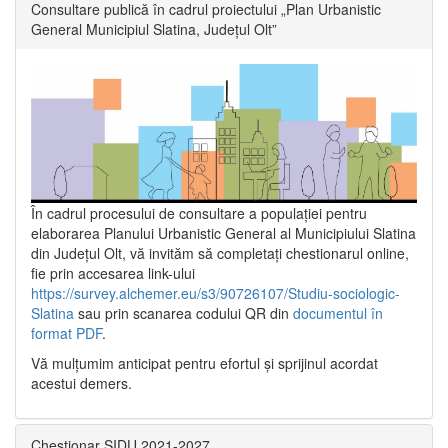
Consultare publică în cadrul proiectului „Plan Urbanistic
General Municipiul Slatina, Județul Olt”
În cadrul procesului de consultare a populaţiei pentru
elaborarea Planului Urbanistic General al Municipiului Slatina
din Județul Olt, vă invităm să completați chestionarul online,
fie prin accesarea link-ului
https://survey.alchemer.eu/s3/90726107/Studiu-sociologic-
Slatina
sau prin scanarea codului QR din
documentul în
format PDF
.
Vă mulţumim anticipat pentru efortul şi sprijinul acordat
acestui demers.
Chestionar SIDU 2021-2027