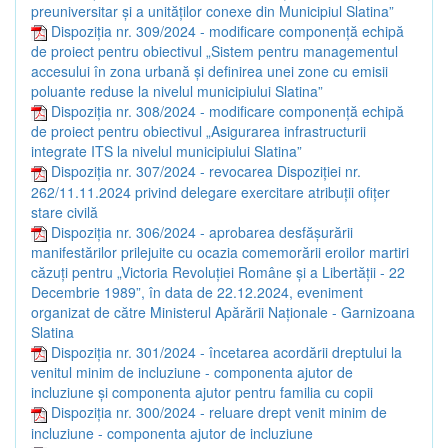
preuniversitar și a unităților conexe din Municipiul Slatina”
Dispoziția nr. 309/2024 - modificare componență echipă
de proiect pentru obiectivul „Sistem pentru managementul
accesului în zona urbană și definirea unei zone cu emisii
poluante reduse la nivelul municipiului Slatina”
Dispoziția nr. 308/2024 - modificare componență echipă
de proiect pentru obiectivul „Asigurarea infrastructurii
integrate ITS la nivelul municipiului Slatina”
Dispoziția nr. 307/2024 - revocarea Dispoziției nr.
262/11.11.2024 privind delegare exercitare atribuții ofițer
stare civilă
Dispoziția nr. 306/2024 - aprobarea desfășurării
manifestărilor prilejuite cu ocazia comemorării eroilor martiri
căzuți pentru „Victoria Revoluției Române și a Libertății - 22
Decembrie 1989”, în data de 22.12.2024, eveniment
organizat de către Ministerul Apărării Naționale - Garnizoana
Slatina
Dispoziția nr. 301/2024 - încetarea acordării dreptului la
venitul minim de incluziune - componenta ajutor de
incluziune și componenta ajutor pentru familia cu copii
Dispoziția nr. 300/2024 - reluare drept venit minim de
incluziune - componenta ajutor de incluziune