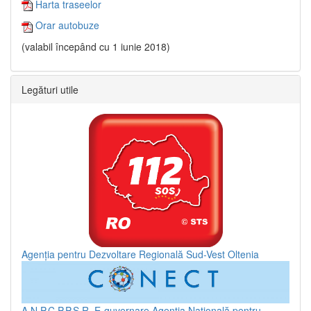
Harta traseelor
Orar autobuze
(valabil începând cu 1 iunie 2018)
Legături utile
Agenția pentru Dezvoltare Regională Sud-Vest Oltenia
A.N.P.C.P.P.S.R.
E-guvernare
Agenția Națională pentru