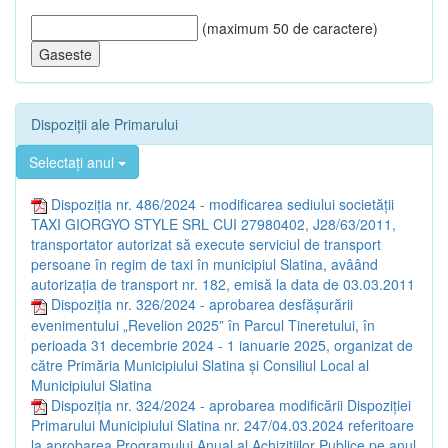
(maximum 50 de caractere)
Dispoziții ale Primarului
Selectați anul
Dispoziția nr. 486/2024 - modificarea sediului societății
TAXI GIORGYO STYLE SRL CUI 27980402, J28/63/2011,
transportator autorizat să execute serviciul de transport
persoane în regim de taxi în municipiul Slatina, avâând
autorizația de transport nr. 182, emisă la data de 03.03.2011
Dispoziția nr. 326/2024 - aprobarea desfășurării
evenimentului „Revelion 2025” în Parcul Tineretului, în
perioada 31 decembrie 2024 - 1 ianuarie 2025, organizat de
către Primăria Municipiului Slatina și Consiliul Local al
Municipiului Slatina
Dispoziția nr. 324/2024 - aprobarea modificării Dispoziției
Primarului Municipiului Slatina nr. 247/04.03.2024 referitoare
la aprobarea Programului Anual al Achizițiilor Publice pe anul