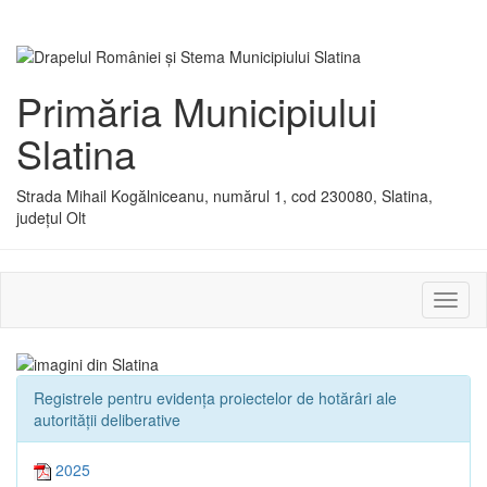
Primăria Municipiului
Slatina
Strada Mihail Kogălniceanu, numărul 1, cod 230080, Slatina,
județul Olt
Activ
sau
dezac
meniu
Registrele pentru evidența proiectelor de hotărâri ale
autorității deliberative
2025