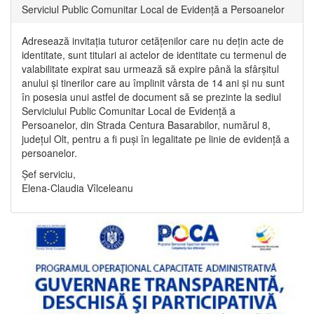
Serviciul Public Comunitar Local de Evidență a Persoanelor
Adresează invitația tuturor cetățenilor care nu dețin acte de
identitate, sunt titulari ai actelor de identitate cu termenul de
valabilitate expirat sau urmează să expire până la sfârșitul
anului și tinerilor care au împlinit vârsta de 14 ani și nu sunt
în posesia unui astfel de document să se prezinte la sediul
Serviciului Public Comunitar Local de Evidență a
Persoanelor, din Strada Centura Basarabilor, numărul 8,
județul Olt, pentru a fi puși în legalitate pe linie de evidență a
persoanelor.
Șef serviciu,
Elena-Claudia Vîlceleanu