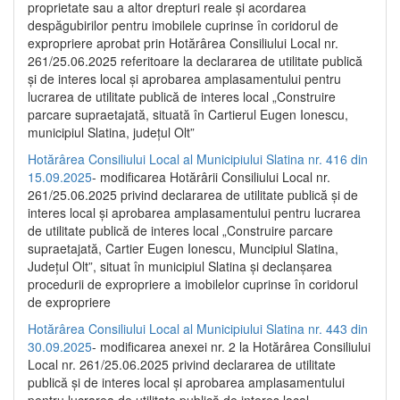
proprietate sau a altor drepturi reale și acordarea
despăgubirilor pentru imobilele cuprinse în coridorul de
expropriere aprobat prin Hotărârea Consiliului Local nr.
261/25.06.2025 referitoare la declararea de utilitate publică
și de interes local și aprobarea amplasamentului pentru
lucrarea de utilitate publică de interes local „Construire
parcare supraetajată, situată în Cartierul Eugen Ionescu,
municipiul Slatina, județul Olt”
Hotărârea Consiliului Local al Municipiului Slatina nr. 416 din
15.09.2025
- modificarea Hotărârii Consiliului Local nr.
261/25.06.2025 privind declararea de utilitate publică și de
interes local și aprobarea amplasamentului pentru lucrarea
de utilitate publică de interes local „Construire parcare
supraetajată, Cartier Eugen Ionescu, Muncipiul Slatina,
Județul Olt”, situat în municipiul Slatina și declanșarea
procedurii de expropriere a imobilelor cuprinse în coridorul
de expropriere
Hotărârea Consiliului Local al Municipiului Slatina nr. 443 din
30.09.2025
- modificarea anexei nr. 2 la Hotărârea Consiliului
Local nr. 261/25.06.2025 privind declararea de utilitate
publică şi de interes local şi aprobarea amplasamentului