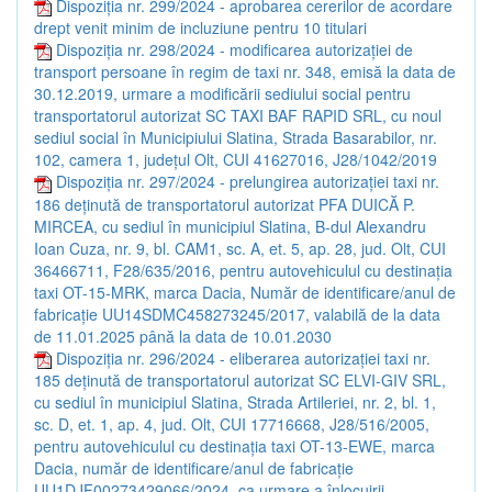
Dispoziția nr. 299/2024 - aprobarea cererilor de acordare
drept venit minim de incluziune pentru 10 titulari
Dispoziția nr. 298/2024 - modificarea autorizației de
transport persoane în regim de taxi nr. 348, emisă la data de
30.12.2019, urmare a modificării sediului social pentru
transportatorul autorizat SC TAXI BAF RAPID SRL, cu noul
sediul social în Municipiului Slatina, Strada Basarabilor, nr.
102, camera 1, județul Olt, CUI 41627016, J28/1042/2019
Dispoziția nr. 297/2024 - prelungirea autorizației taxi nr.
186 deținută de transportatorul autorizat PFA DUICĂ P.
MIRCEA, cu sediul în municipiul Slatina, B-dul Alexandru
Ioan Cuza, nr. 9, bl. CAM1, sc. A, et. 5, ap. 28, jud. Olt, CUI
36466711, F28/635/2016, pentru autovehiculul cu destinația
taxi OT-15-MRK, marca Dacia, Număr de identificare/anul de
fabricație UU14SDMC458273245/2017, valabilă de la data
de 11.01.2025 până la data de 10.01.2030
Dispoziția nr. 296/2024 - eliberarea autorizației taxi nr.
185 deținută de transportatorul autorizat SC ELVI-GIV SRL,
cu sediul în municipiul Slatina, Strada Artileriei, nr. 2, bl. 1,
sc. D, et. 1, ap. 4, jud. Olt, CUI 17716668, J28/516/2005,
pentru autovehiculul cu destinația taxi OT-13-EWE, marca
Dacia, număr de identificare/anul de fabricație
UU1DJF00273429066/2024, ca urmare a înlocuirii