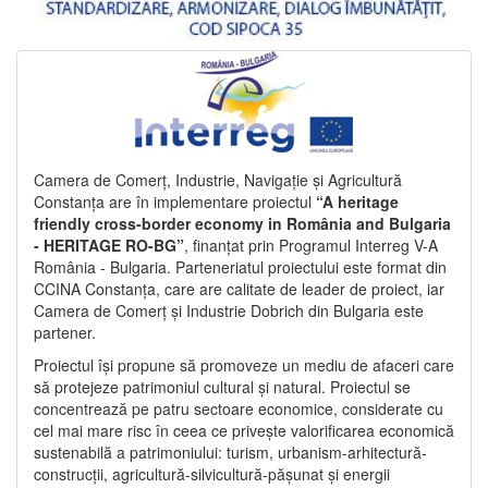
Camera de Comerț, Industrie, Navigație și Agricultură
Constanța are în implementare proiectul
“A heritage
friendly cross-border economy in România and Bulgaria
- HERITAGE RO-BG”
, finanțat prin Programul Interreg V-A
România - Bulgaria. Parteneriatul proiectului este format din
CCINA Constanța, care are calitate de leader de proiect, iar
Camera de Comerț și Industrie Dobrich din Bulgaria este
partener.
Proiectul își propune să promoveze un mediu de afaceri care
să protejeze patrimoniul cultural și natural. Proiectul se
concentrează pe patru sectoare economice, considerate cu
cel mai mare risc în ceea ce privește valorificarea economică
sustenabilă a patrimoniului: turism, urbanism-arhitectură-
construcții, agricultură-silvicultură-pășunat și energii