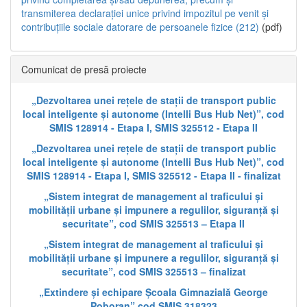
transmiterea declarației unice privind impozitul pe venit și
contribuțiile sociale datorare de persoanele fizice (212)
(pdf)
Comunicat de presă proiecte
„Dezvoltarea unei rețele de stații de transport public
local inteligente și autonome (Intelli Bus Hub Net)”, cod
SMIS 128914 - Etapa I, SMIS 325512 - Etapa II
„Dezvoltarea unei rețele de stații de transport public
local inteligente și autonome (Intelli Bus Hub Net)”, cod
SMIS 128914 - Etapa I, SMIS 325512 - Etapa II - finalizat
„Sistem integrat de management al traficului și
mobilității urbane și impunere a regulilor, siguranță și
securitate”, cod SMIS 325513 – Etapa II
„Sistem integrat de management al traficului și
mobilității urbane și impunere a regulilor, siguranță și
securitate”, cod SMIS 325513 – finalizat
„Extindere și echipare Școala Gimnazială George
Poboran” cod SMIS 318323