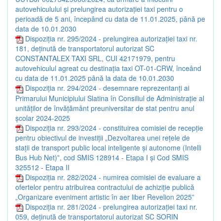
autovehiculului și prelungirea autorizației taxi pentru o
perioadă de 5 ani, începând cu data de 11.01.2025, până pe
data de 10.01.2030
Dispoziția nr. 295/2024 - prelungirea autorizației taxi nr.
181, deținută de transportatorul autorizat SC
CONSTANTALEX TAXI SRL, CUI 42171979, pentru
autovehiculul agreat cu destinația taxi OT-01-CRW, înceând
cu data de 11.01.2025 până la data de 10.01.2030
Dispoziția nr. 294/2024 - desemnare reprezentanți ai
Primarului Municipiului Slatina în Consiliul de Administrație al
unităților de învățământ preuniversitar de stat pentru anul
școlar 2024-2025
Dispoziția nr. 293/2024 - constituirea comisiei de recepție
pentru obiectivul de investiții „Dezvoltarea unei rețele de
stații de transport public local inteligente și autonome (Intelli
Bus Hub Net)”, cod SMIS 128914 - Etapa I și Cod SMIS
325512 - Etapa II
Dispoziția nr. 282/2024 - numirea comisiei de evaluare a
ofertelor pentru atribuirea contractului de achiziție publică
„Organizare eveniment artistic în aer liber Revelion 2025”
Dispoziția nr. 281/2024 - prelungirea autorizației taxi nr.
059, deținută de transportatorul autorizat SC SORIN