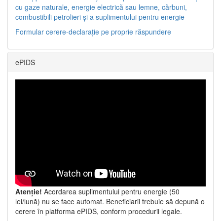
cu gaze naturale, energie electrică sau lemne, cărbuni,
combustibili petrolieri și a suplimentului pentru energie
Formular cerere-declarație pe proprie răspundere
ePIDS
Atenție!
Acordarea suplimentului pentru energie (50
lei/lună) nu se face automat. Beneficiarii trebuie să depună o
cerere în platforma ePIDS, conform procedurii legale.