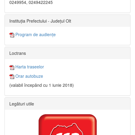
0249954, 0249422245
Instituția Prefectului - Județul Olt
Program de audiențe
Loctrans
Harta traseelor
Orar autobuze
(valabil începând cu 1 iunie 2018)
Legături utile