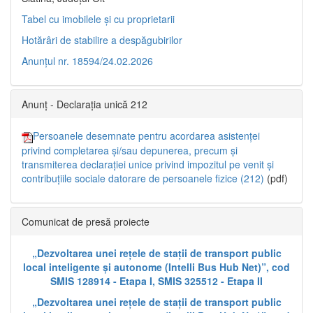
Tabel cu imobilele și cu proprietarii
Hotărâri de stabilire a despăgubirilor
Anunțul nr. 18594/24.02.2026
Anunț - Declarația unică 212
Persoanele desemnate pentru acordarea asistenței
privind completarea și/sau depunerea, precum și
transmiterea declarației unice privind impozitul pe venit și
contribuțiile sociale datorare de persoanele fizice (212)
(pdf)
Comunicat de presă proiecte
„Dezvoltarea unei rețele de stații de transport public
local inteligente și autonome (Intelli Bus Hub Net)”, cod
SMIS 128914 - Etapa I, SMIS 325512 - Etapa II
„Dezvoltarea unei rețele de stații de transport public