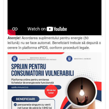
Atenție!
Acordarea suplimentului pentru energie (50
lei/lună) nu se face automat. Beneficiarii trebuie să depună o
cerere în platforma ePIDS, conform procedurii legale.