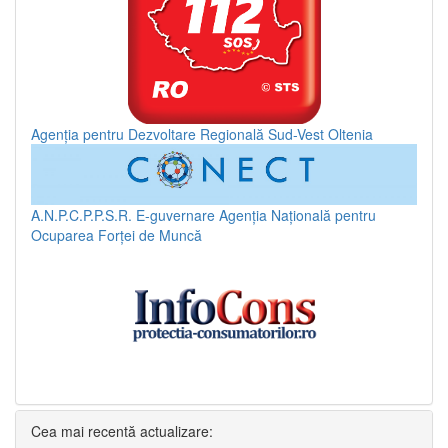
Agenția pentru Dezvoltare Regională Sud-Vest Oltenia
A.N.P.C.P.P.S.R.
E-guvernare
Agenția Națională pentru
Ocuparea Forței de Muncă
Cea mai recentă actualizare: