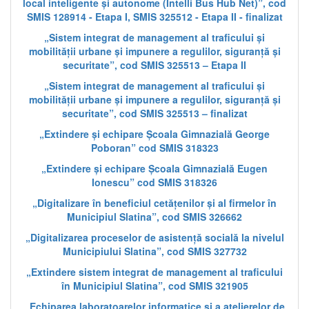
local inteligente și autonome (Intelli Bus Hub Net)”, cod
SMIS 128914 - Etapa I, SMIS 325512 - Etapa II - finalizat
„Sistem integrat de management al traficului și
mobilității urbane și impunere a regulilor, siguranță și
securitate”, cod SMIS 325513 – Etapa II
„Sistem integrat de management al traficului și
mobilității urbane și impunere a regulilor, siguranță și
securitate”, cod SMIS 325513 – finalizat
„Extindere și echipare Școala Gimnazială George
Poboran” cod SMIS 318323
„Extindere și echipare Școala Gimnazială Eugen
Ionescu” cod SMIS 318326
„Digitalizare în beneficiul cetățenilor și al firmelor în
Municipiul Slatina”, cod SMIS 326662
„Digitalizarea proceselor de asistență socială la nivelul
Municipiului Slatina”, cod SMIS 327732
„Extindere sistem integrat de management al traficului
în Municipiul Slatina”, cod SMIS 321905
„Echiparea laboratoarelor informatice și a atelierelor de