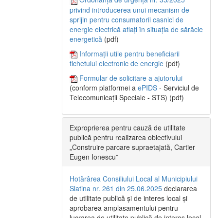
privind introducerea unui mecanism de
sprijin pentru consumatorii casnici de
energie electrică aflați în situația de sărăcie
energetică
(pdf)
Informații utile pentru beneficiarii
tichetului electronic de energie
(pdf)
Formular de solicitare a ajutorului
(conform platformei a
ePIDS
- Serviciul de
Telecomunicații Speciale - STS) (pdf)
Exproprierea pentru cauză de utilitate
publică pentru realizarea obiectivului
„Construire parcare supraetajată, Cartier
Eugen Ionescu”
Hotărârea Consiliului Local al Municipiului
Slatina nr. 261 din 25.06.2025
declararea
de utilitate publică și de interes local și
aprobarea amplasamentului pentru
lucrarea de utilitate publică de interes local