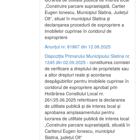
„Construire parcare supraetajată, Cartier
Eugen Ionescu, Municipiul Slatina, Județul
Olt”, situat în municipiul Slatina și
declanșarea procedurii de expropriere a
imobilelor cuprinse în coridorul de
expropriere
Anunțul nr. 81867 din 12.08.2025
Dispoziția Primarului Municipiului Slatina nr.
1245 din 02.09.2025
- constituirea comisiei
de verificare a dreptului de proprietate sau
a altor drepturi reale și acordarea
despăgubirilor pentru imobilele cuprinse în
coridorul de expropriere aprobat prin
Hotărârea Consiliului Local nr.
261/25.06.2025 referitoare la declararea
de utilitate publică și de interes local și
aprobarea amplasamentului pentru
lucrarea de utilitate publică de interes local
„Construire parcare supraetajată, situată în
Cartierul Eugen Ionescu, municipiul
Slatina, județul Olt”