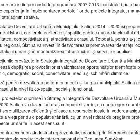
mersurilor din perioada de programare 2007-2013, construind pe o baz
e experienţa în implementarea portofoliilor de proiecte integrate, ma
itate administrativă.
rată de Dezvoltare Urbană a Municipiului Slatina 2014 - 2020 își propu
rul istoric, cartierele periferice şi spaţiile publice majore la circuitul 
litatea, competitivitatea şi atractivitatea oraşului. Totodată, pentru a-şi 
u regional, Slatina va investi în dezvoltarea şi promovarea identităţii loc
talului uman şi în modernizarea infrastructurii şi serviciilor publice.
acţiunile prevăzute în Strategia Integrată de Dezvoltare Urbană a Municip
ază depășirea provocărilor şi valorificarea oportunităţilor identificate p
ic, demografic, social, conectivitate, mediu şi schimbări climatice.
ază pentru dezvoltarea pe termen mediu şi lung a municipiului Slatina e
şului la nivel fizico-spaţial, social şi funcţional.
l proiectelor cuprinse în Strategia Integrată de Dezvoltare Urbană a Mun
2020 Slatina va deveni un oraş compact şi verde, cu o înţelegere durabil
 spre utilizarea eficientă şi eficace a resurselor locale în vederea asigur
ate a vieţii pentru o populaţie tânără, cu un nivel ridicat de pregătire pro
pecte urmărite în acest sens sunt:
 centru economic-industrial reprezentativ, racordat prin intermediul autos
 centre de producţie de interes naţional din Regiunea Sud-Vest;