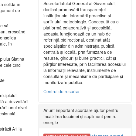
Secretariatului General al Guvernului,
ă solidă în
dedicat promovării transparenței
nagement de
instituționale, informării proactive și
sprijinului metodologic. Concepută ca o
ne să
platformă colaborativă și accesibilă,
urban, crescând
aceasta funcționează ca un hub de
consolida
referință bidirecțional, destinat atât
ale, în
specialiștilor din administrația publică
centrală și locală, prin furnizarea de
resurse, ghiduri și bune practici, cât și
iului Slatina
părților interesate, prin facilitarea accesului
e cele cinci
la informații relevante, instrumente de
consultare și mecanisme de participare și
ste
monitorizare publică.
Centrul de resurse
icipiului
ă a dezvoltării
ării unui nivel
Anunț important acordare ajutor pentru
fesională.
încălzirea locuinței și supliment pentru
energie
trăzii A1 la