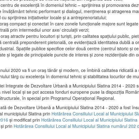
 centru de excelenţă în domeniul tehnic – sprijinirea şi promovarea dezv
 învăţământ tehnic performant şi dialogul, menţinerea şi atragerea maril
 cu sprijinirea iniţiativelor locale şi a antreprenoriatului;
 oraş compact şi conectat în care zonele funcţionale majore sunt legate 
rală prin intermediul unor axe/ circulații verzi;
oraş atractiv pentru locuitori şi turişti, prin calitatea spaţiului public, pi
 centrală preponderent pietonală, ce evidenţiază identitatea dublă a ora
dustrial. Spaţiile publice specifice celor două centre (centrul istoric şi c
te şi legate de principalele puncte de interes şi zone rezidenţiale din o
.
anului 2020 va fi un oraş tânăr şi modern, ce îmbină calitatea ridicată a 
hiului târg cu excelenţa în domeniul tehnic şi stabilitatea locurilor de m
iei Integrate de Dezvoltare Urbană a Municipiului Slatina 2014 - 2020
a nivel local şi se pot accesa fonduri europene puse la dispoziţia Român
tructurale, în special prin Programul Operațional Regional.
rată de Dezvoltare Urbană a Municipiului Slatina 2014 - 2020 a fost îns
al municipiului Slatina prin
Hotărârea Consiliului Local al Municipiului S
2016
și modificat prin
Hotărârea Consiliului Local al Municipiului Slatin
și prin
Hotărârea Consiliului Local al Municipiului Slatina numărul 202