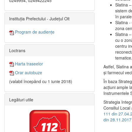
0249954, 0249422245
Slatina –
sistem de
în paralel
Instituția Prefectului - Județul Olt
Slatina -
zona cent
Program de audiențe
Slatina – 
cu o zonă
centru in
Loctrans
reconecta
tematice
Harta traseelor
Astfel, Slatina 
şi farmecul vec
Orar autobuze
În baza Strateg
(valabil începând cu 1 iunie 2018)
acţiuni ample l
Instrumentele S
Legături utile
Strategia Integ
Consiliul Local 
111 din 27.04.
din 28.11.2017