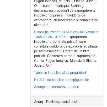
Eugen Ionescu, Muncipiul Slatina, Judeţul
Olt”, situat în municipiul Slatina şi
declanşarea procedurii de expropriere a
imobilelor cuprinse în coridorul de
expropriere, cu modificările şi completările
ulterioare
Dispoziția Primarului Municipiului Slatina nr.
1458 din 20.10.2025
- exproprierea
imobilelor proprietate privată, care
constituie coridorul de expropriere, situate
pe amplasamentul lucrării de utilitate
publică „Construire parcare supraetajată,
Cartier Eugen Ionescu, Municipiul Slatina,
Județul Olt”
Tabel cu imobilele și cu proprietarii
Hotărâri de stabilire a despăgubirilor
Anunțul nr. 18594/24.02.2026
Anunț - Declarația unică 212