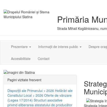
Primăria Muni
Strada Mihail Kogălniceanu, numă
Prezentare
Informații de interes public
Despre ora
Accesibilitate
Contact
Pagini vizitate frecvent
Strateg
Municip
Dispoziţii ale Primarului > 2026
Hotărâri ale
Consiliului Local > 2026
Oferte de vânzare
(Legea 17/2014)
Structuri asociative
privind eliberarea atestatului de producător
Strategia Integ