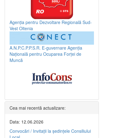
Agenția pentru Dezvoltare Regională Sud-
Vest Oltenia
A.N.P.C.P.P.S.R.
E-guvernare
Agenția
Națională pentru Ocuparea Forței de
Muncă
Cea mai recentă actualizare:
Data: 12.06.2026
Convocări / Invitaţii la şedinţele Consiliului
Local