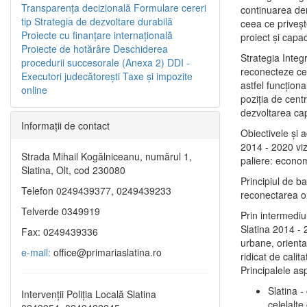
Transparenţa decizională
Formulare cereri
continuarea de
tip
Strategia de dezvoltare durabilă
ceea ce priveşt
Proiecte cu finanţare internaţională
proiect și capac
Proiecte de hotărâre
Deschiderea
Strategia Integ
procedurii succesorale (Anexa 2)
DDI -
reconecteze cent
Executori judecătorești
Taxe şi impozite
astfel funcţiona
online
poziţia de centr
dezvoltarea capi
Informaţii de contact
Obiectivele şi 
2014 - 2020 vize
Strada Mihail Kogălniceanu, numărul 1,
paliere: econom
Slatina, Olt, cod 230080
Principiul de b
Telefon 0249439377, 0249439233
reconectarea ora
Telverde 0349919
Prin intermediu
Slatina 2014 - 
Fax: 0249439336
urbane, orientat
e-mail:
office@primariaslatina.ro
ridicat de calit
Principalele as
Slatina -
Intervenții Poliția Locală Slatina
celelalte