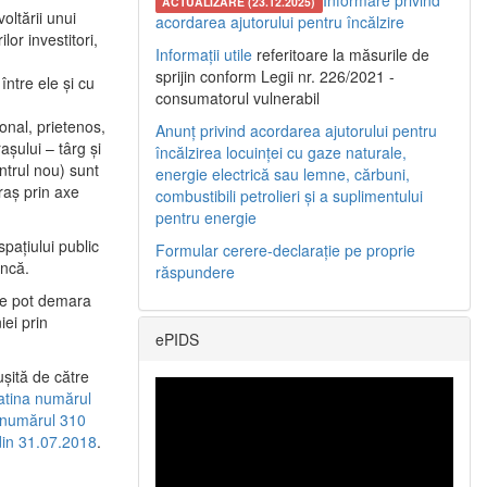
Informare privind
ACTUALIZARE (23.12.2025)
oltării unui
acordarea ajutorului pentru încălzire
or investitori,
Informații utile
referitoare la măsurile de
sprijin conform Legii nr. 226/2021 -
între ele şi cu
consumatorul vulnerabil
etonal, prietenos,
Anunț privind acordarea ajutorului pentru
şului – târg şi
încălzirea locuinței cu gaze naturale,
entrul nou) sunt
energie electrică sau lemne, cărbuni,
raş prin axe
combustibili petrolieri și a suplimentului
pentru energie
spaţiului public
Formular cerere-declarație pe proprie
uncă.
răspundere
 se pot demara
iei prin
ePIDS
uşită de către
latina numărul
a numărul 310
 din 31.07.2018
.