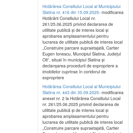
Hotărârea Consiliului Local al Municipiului
Slatina nr. 416 din 15.09.2025
- modificarea
Hotărârii Consiliului Local nr.
261/25.06.2025 privind declararea de
utilitate publică și de interes local și
aprobarea amplasamentului pentru
lucrarea de utilitate publică de interes local
„Construire parcare supraetajată, Cartier
Eugen Ionescu, Muncipiul Slatina, Județul
Olt”, situat în municipiul Slatina și
declanșarea procedurii de expropriere a
imobilelor cuprinse în coridorul de
expropriere
Hotărârea Consiliului Local al Municipiului
Slatina nr. 443 din 30.09.2025
- modificarea
anexei nr. 2 la Hotărârea Consiliului Local
nr. 261/25.06.2025 privind declararea de
utilitate publică şi de interes local şi
aprobarea amplasamentului pentru
lucrarea de utilitate publică de interes local
„Construire parcare supraetajată, Cartier