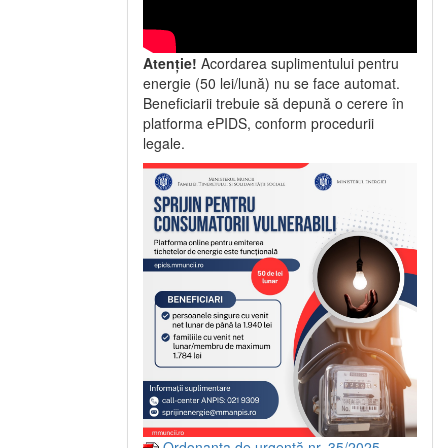
Atenție!
Acordarea suplimentului pentru
energie (50 lei/lună) nu se face automat.
Beneficiarii trebuie să depună o cerere în
platforma ePIDS, conform procedurii
legale.
Ordonanța de urgență nr. 35/2025