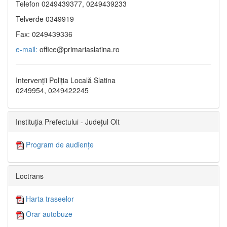
Telefon 0249439377, 0249439233
Telverde 0349919
Fax: 0249439336
e-mail:
office@primariaslatina.ro
Intervenții Poliția Locală Slatina
0249954, 0249422245
Instituția Prefectului - Județul Olt
Program de audiențe
Loctrans
Harta traseelor
Orar autobuze