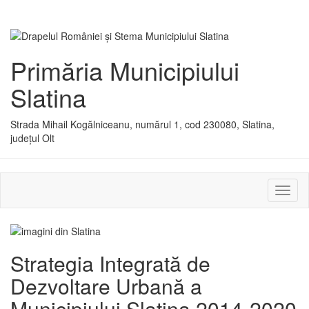
Primăria Municipiului
Slatina
Strada Mihail Kogălniceanu, numărul 1, cod 230080, Slatina,
județul Olt
Activ
sau
dezac
meniu
Strategia Integrată de
Dezvoltare Urbană a
Municipiului Slatina 2014-2020