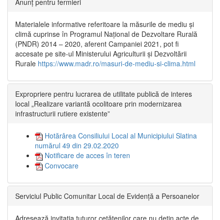
Anunț pentru fermieri
Materialele informative referitoare la măsurile de mediu și
climă cuprinse în Programul Național de Dezvoltare Rurală
(PNDR) 2014 – 2020, aferent Campaniei 2021, pot fi
accesate pe site-ul Ministerului Agriculturii și Dezvoltării
Rurale
https://www.madr.ro/masuri-de-mediu-si-clima.html
Expropriere pentru lucrarea de utilitate publică de interes
local „Realizare variantă ocolitoare prin modernizarea
infrastructurii rutiere existente”
Hotărârea Consiliului Local al Municipiului Slatina
numărul 49 din 29.02.2020
Notificare de acces în teren
Convocare
Serviciul Public Comunitar Local de Evidență a Persoanelor
Adresează invitația tuturor cetățenilor care nu dețin acte de