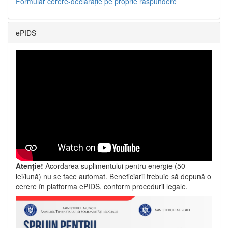
Formular cerere-declarație pe proprie răspundere
ePIDS
Atenție!
Acordarea suplimentului pentru energie (50
lei/lună) nu se face automat. Beneficiarii trebuie să depună o
cerere în platforma ePIDS, conform procedurii legale.