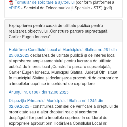
Formular de solicitare a ajutorului
(conform platformei a
ePIDS
- Serviciul de Telecomunicații Speciale - STS) (pdf)
Exproprierea pentru cauză de utilitate publică pentru
realizarea obiectivului „Construire parcare supraetajată,
Cartier Eugen Ionescu”
Hotărârea Consiliului Local al Municipiului Slatina nr. 261 din
25.06.2025
declararea de utilitate publică și de interes local
și aprobarea amplasamentului pentru lucrarea de utilitate
publică de interes local „Construire parcare supraetajată,
Cartier Eugen Ionescu, Municipiul Slatina, Județul Olt”, situat
în municipiul Slatina și declanșarea procedurii de expropriere
a imobilelor cuprinse în coridorul de expropriere
Anunțul nr. 81867 din 12.08.2025
Dispoziția Primarului Municipiului Slatina nr. 1245 din
02.09.2025
- constituirea comisiei de verificare a dreptului de
proprietate sau a altor drepturi reale și acordarea
despăgubirilor pentru imobilele cuprinse în coridorul de
expropriere aprobat prin Hotărârea Consiliului Local nr.