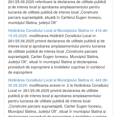
261/25.06.2025 referitoare la declararea de utilitate publică
și de interes local și aprobarea amplasamentului pentru
lucrarea de utilitate publică de interes local „Construire
parcare supraetajată, situată în Cartierul Eugen Ionescu,
municipiul Slatina, județul Olt”
Hotărârea Consiliului Local al Municipiului Slatina nr. 416 din
15.09.2025
- modificarea Hotărârii Consiliului Local nr.
261/25.06.2025 privind declararea de utilitate publică și de
interes local și aprobarea amplasamentului pentru lucrarea
de utilitate publică de interes local „Construire parcare
supraetajată, Cartier Eugen Ionescu, Muncipiul Slatina,
Județul Olt”, situat în municipiul Slatina și declanșarea
procedurii de expropriere a imobilelor cuprinse în coridorul
de expropriere
Hotărârea Consiliului Local al Municipiului Slatina nr. 443 din
30.09.2025
- modificarea anexei nr. 2 la Hotărârea Consiliului
Local nr. 261/25.06.2025 privind declararea de utilitate
publică şi de interes local şi aprobarea amplasamentului
pentru lucrarea de utilitate publică de interes local
„Construire parcare supraetajată, Cartier Eugen Ionescu,
Muncipiul Slatina, Judeţul Olt”, situat în municipiul Slatina şi
declanşarea procedurii de expropriere a imobilelor cuprinse