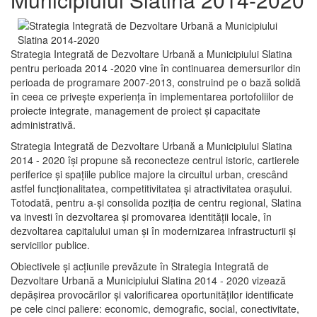
Strategia Integrată de Dezvoltare Urbană a Municipiului Slatina
pentru perioada 2014 -2020 vine în continuarea demersurilor din
perioada de programare 2007-2013, construind pe o bază solidă
în ceea ce priveşte experienţa în implementarea portofoliilor de
proiecte integrate, management de proiect și capacitate
administrativă.
Strategia Integrată de Dezvoltare Urbană a Municipiului Slatina
2014 - 2020 își propune să reconecteze centrul istoric, cartierele
periferice şi spaţiile publice majore la circuitul urban, crescând
astfel funcţionalitatea, competitivitatea şi atractivitatea oraşului.
Totodată, pentru a-şi consolida poziţia de centru regional, Slatina
va investi în dezvoltarea şi promovarea identităţii locale, în
dezvoltarea capitalului uman şi în modernizarea infrastructurii şi
serviciilor publice.
Obiectivele şi acţiunile prevăzute în Strategia Integrată de
Dezvoltare Urbană a Municipiului Slatina 2014 - 2020 vizează
depășirea provocărilor şi valorificarea oportunităţilor identificate
pe cele cinci paliere: economic, demografic, social, conectivitate,