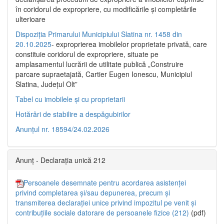
în coridorul de expropriere, cu modificările şi completările
ulterioare
Dispoziția Primarului Municipiului Slatina nr. 1458 din
20.10.2025
- exproprierea imobilelor proprietate privată, care
constituie coridorul de expropriere, situate pe
amplasamentul lucrării de utilitate publică „Construire
parcare supraetajată, Cartier Eugen Ionescu, Municipiul
Slatina, Județul Olt”
Tabel cu imobilele și cu proprietarii
Hotărâri de stabilire a despăgubirilor
Anunțul nr. 18594/24.02.2026
Anunț - Declarația unică 212
Persoanele desemnate pentru acordarea asistenței
privind completarea și/sau depunerea, precum și
transmiterea declarației unice privind impozitul pe venit și
contribuțiile sociale datorare de persoanele fizice (212)
(pdf)