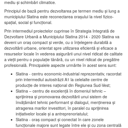
mediu şi schimbări climatice.
Principiul de bază pentru dezvoltarea pe termen mediu şi lung a
municipiului Slatina este reconectarea oraşului la nivel fizico-
spaţial, social şi funcţional.
Prin intermediul proiectelor cuprinse în Strategia Integrată de
Dezvoltare Urbană a Municipiului Slatina 2014 - 2020 Slatina va
deveni un oraş compact şi verde, cu o înţelegere durabilă a
dezvoltării urbane, orientat spre utilizarea eficientă şi eficace a
resurselor locale în vederea asigurării unui nivel ridicat de calitate
a vieţii pentru o populaţie tânără, cu un nivel ridicat de pregătire
profesională. Principalele aspecte urmărite în acest sens sunt:
Slatina - centru economic-industrial reprezentativ, racordat
prin intermediul autostrăzii A1 la celelalte centre de
producţie de interes naţional din Regiunea Sud-Vest;
Slatina – centru de excelenţă în domeniul tehnic –
sprijinirea şi promovarea dezvoltării unui sistem de
învăţământ tehnic performant şi dialogul, menţinerea şi
atragerea marilor investitori, în paralel cu sprijinirea
iniţiativelor locale şi a antreprenoriatului;
Slatina - oraş compact şi conectat în care zonele
funcţionale majore sunt legate între ele şi cu zona centrală