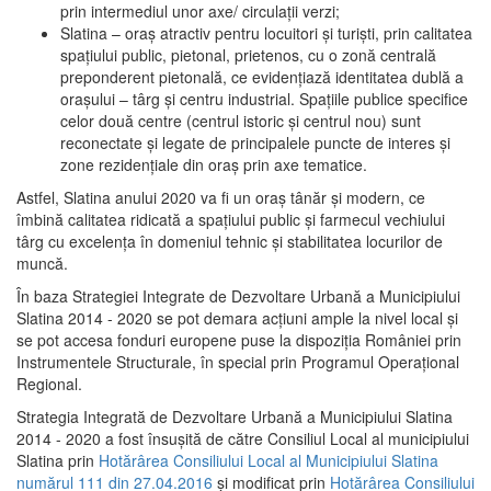
prin intermediul unor axe/ circulații verzi;
Slatina – oraş atractiv pentru locuitori şi turişti, prin calitatea
spaţiului public, pietonal, prietenos, cu o zonă centrală
preponderent pietonală, ce evidenţiază identitatea dublă a
oraşului – târg şi centru industrial. Spaţiile publice specifice
celor două centre (centrul istoric şi centrul nou) sunt
reconectate şi legate de principalele puncte de interes şi
zone rezidenţiale din oraş prin axe tematice.
Astfel, Slatina anului 2020 va fi un oraş tânăr şi modern, ce
îmbină calitatea ridicată a spaţiului public şi farmecul vechiului
târg cu excelenţa în domeniul tehnic şi stabilitatea locurilor de
muncă.
În baza Strategiei Integrate de Dezvoltare Urbană a Municipiului
Slatina 2014 - 2020 se pot demara acţiuni ample la nivel local şi
se pot accesa fonduri europene puse la dispoziţia României prin
Instrumentele Structurale, în special prin Programul Operațional
Regional.
Strategia Integrată de Dezvoltare Urbană a Municipiului Slatina
2014 - 2020 a fost însuşită de către Consiliul Local al municipiului
Slatina prin
Hotărârea Consiliului Local al Municipiului Slatina
numărul 111 din 27.04.2016
și modificat prin
Hotărârea Consiliului