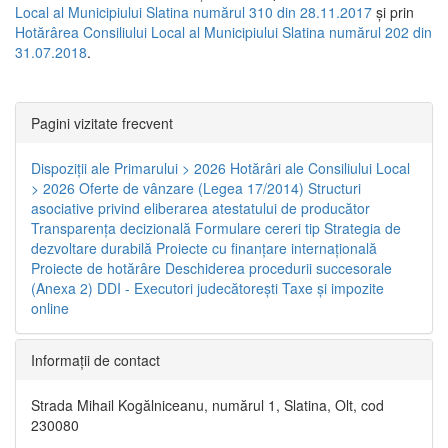
Local al Municipiului Slatina numărul 310 din 28.11.2017
și prin
Hotărârea Consiliului Local al Municipiului Slatina numărul 202 din
31.07.2018
.
Pagini vizitate frecvent
Dispoziţii ale Primarului > 2026
Hotărâri ale Consiliului Local
> 2026
Oferte de vânzare (Legea 17/2014)
Structuri
asociative privind eliberarea atestatului de producător
Transparenţa decizională
Formulare cereri tip
Strategia de
dezvoltare durabilă
Proiecte cu finanţare internaţională
Proiecte de hotărâre
Deschiderea procedurii succesorale
(Anexa 2)
DDI - Executori judecătorești
Taxe şi impozite
online
Informaţii de contact
Strada Mihail Kogălniceanu, numărul 1, Slatina, Olt, cod
230080