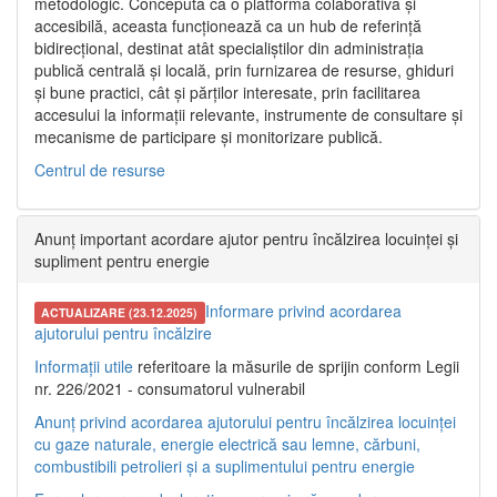
metodologic. Concepută ca o platformă colaborativă și
accesibilă, aceasta funcționează ca un hub de referință
bidirecțional, destinat atât specialiștilor din administrația
publică centrală și locală, prin furnizarea de resurse, ghiduri
și bune practici, cât și părților interesate, prin facilitarea
accesului la informații relevante, instrumente de consultare și
mecanisme de participare și monitorizare publică.
Centrul de resurse
Anunț important acordare ajutor pentru încălzirea locuinței și
supliment pentru energie
Informare privind acordarea
ACTUALIZARE (23.12.2025)
ajutorului pentru încălzire
Informații utile
referitoare la măsurile de sprijin conform Legii
nr. 226/2021 - consumatorul vulnerabil
Anunț privind acordarea ajutorului pentru încălzirea locuinței
cu gaze naturale, energie electrică sau lemne, cărbuni,
combustibili petrolieri și a suplimentului pentru energie