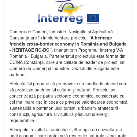
Camera de Comerț, Industrie, Navigație și Agricultură
Constanța are în implementare proiectul
“A heritage
friendly cross-border economy in România and Bulgaria
- HERITAGE RO-BG”
, finanțat prin Programul Interreg V-A
România - Bulgaria. Parteneriatul proiectului este format din
CCINA Constanța, care are calitate de leader de proiect, iar
Camera de Comerț și Industrie Dobrich din Bulgaria este
partener.
Proiectul își propune să promoveze un mediu de afaceri care
să protejeze patrimoniul cultural și natural. Proiectul se
concentrează pe patru sectoare economice, considerate cu
cel mai mare risc în ceea ce privește valorificarea economică
sustenabilă a patrimoniului: turism, urbanism-arhitectură-
construcții, agricultură-silvicultură-pășunat și energii
regenerabile.
Principalul rezultat al proiectului „Strategia de dezvoltare a
unei economii care protejează resursele naturale și culturale