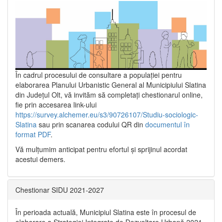
În cadrul procesului de consultare a populaţiei pentru
elaborarea Planului Urbanistic General al Municipiului Slatina
din Județul Olt, vă invităm să completați chestionarul online,
fie prin accesarea link-ului
https://survey.alchemer.eu/s3/90726107/Studiu-sociologic-
Slatina
sau prin scanarea codului QR din
documentul în
format PDF
.
Vă mulţumim anticipat pentru efortul şi sprijinul acordat
acestui demers.
Chestionar SIDU 2021-2027
În perioada actuală, Municipiul Slatina este în procesul de
elaborare a Strategiei Integrate de Dezvoltare Urbană 2021‐