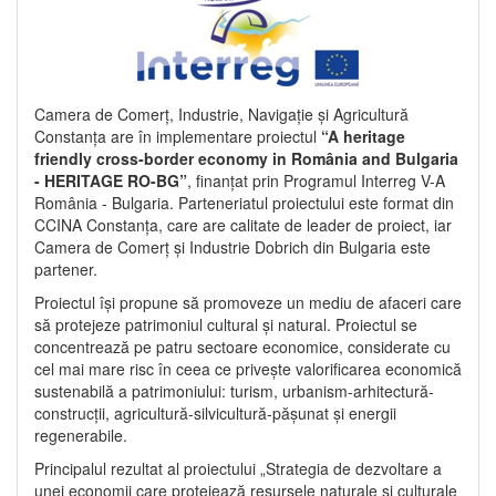
Camera de Comerț, Industrie, Navigație și Agricultură
Constanța are în implementare proiectul
“A heritage
friendly cross-border economy in România and Bulgaria
- HERITAGE RO-BG”
, finanțat prin Programul Interreg V-A
România - Bulgaria. Parteneriatul proiectului este format din
CCINA Constanța, care are calitate de leader de proiect, iar
Camera de Comerț și Industrie Dobrich din Bulgaria este
partener.
Proiectul își propune să promoveze un mediu de afaceri care
să protejeze patrimoniul cultural și natural. Proiectul se
concentrează pe patru sectoare economice, considerate cu
cel mai mare risc în ceea ce privește valorificarea economică
sustenabilă a patrimoniului: turism, urbanism-arhitectură-
construcții, agricultură-silvicultură-pășunat și energii
regenerabile.
Principalul rezultat al proiectului „Strategia de dezvoltare a
unei economii care protejează resursele naturale și culturale