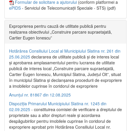
Formular de solicitare a ajutorului
(conform platformei a
ePIDS
- Serviciul de Telecomunicații Speciale - STS) (pdf)
Exproprierea pentru cauză de utilitate publică pentru
realizarea obiectivului „Construire parcare supraetajată,
Cartier Eugen Ionescu”
Hotărârea Consiliului Local al Municipiului Slatina nr. 261 din
25.06.2025
declararea de utilitate publică și de interes local
și aprobarea amplasamentului pentru lucrarea de utilitate
publică de interes local „Construire parcare supraetajată,
Cartier Eugen Ionescu, Municipiul Slatina, Județul Olt”, situat
în municipiul Slatina și declanșarea procedurii de expropriere
a imobilelor cuprinse în coridorul de expropriere
Anunțul nr. 81867 din 12.08.2025
Dispoziția Primarului Municipiului Slatina nr. 1245 din
02.09.2025
- constituirea comisiei de verificare a dreptului de
proprietate sau a altor drepturi reale și acordarea
despăgubirilor pentru imobilele cuprinse în coridorul de
expropriere aprobat prin Hotărârea Consiliului Local nr.