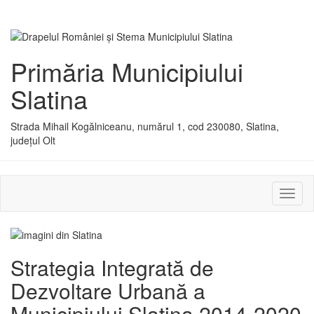
Primăria Municipiului
Slatina
Strada Mihail Kogălniceanu, numărul 1, cod 230080, Slatina,
județul Olt
Activ
sau
dezac
meniu
Strategia Integrată de
Dezvoltare Urbană a
Municipiului Slatina 2014-2020