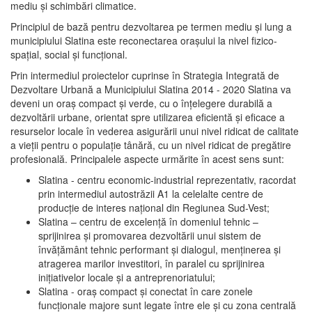
mediu şi schimbări climatice.
Principiul de bază pentru dezvoltarea pe termen mediu şi lung a
municipiului Slatina este reconectarea oraşului la nivel fizico-
spaţial, social şi funcţional.
Prin intermediul proiectelor cuprinse în Strategia Integrată de
Dezvoltare Urbană a Municipiului Slatina 2014 - 2020 Slatina va
deveni un oraş compact şi verde, cu o înţelegere durabilă a
dezvoltării urbane, orientat spre utilizarea eficientă şi eficace a
resurselor locale în vederea asigurării unui nivel ridicat de calitate
a vieţii pentru o populaţie tânără, cu un nivel ridicat de pregătire
profesională. Principalele aspecte urmărite în acest sens sunt:
Slatina - centru economic-industrial reprezentativ, racordat
prin intermediul autostrăzii A1 la celelalte centre de
producţie de interes naţional din Regiunea Sud-Vest;
Slatina – centru de excelenţă în domeniul tehnic –
sprijinirea şi promovarea dezvoltării unui sistem de
învăţământ tehnic performant şi dialogul, menţinerea şi
atragerea marilor investitori, în paralel cu sprijinirea
iniţiativelor locale şi a antreprenoriatului;
Slatina - oraş compact şi conectat în care zonele
funcţionale majore sunt legate între ele şi cu zona centrală