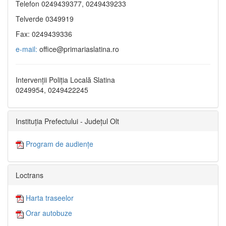
Telefon 0249439377, 0249439233
Telverde 0349919
Fax: 0249439336
e-mail:
office@primariaslatina.ro
Intervenții Poliția Locală Slatina
0249954, 0249422245
Instituția Prefectului - Județul Olt
Program de audiențe
Loctrans
Harta traseelor
Orar autobuze