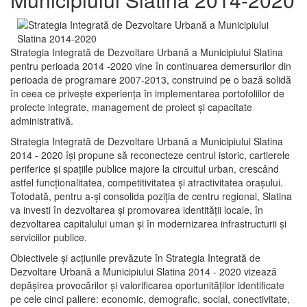
Strategia Integrată de Dezvoltare Urbană a Municipiului Slatina
pentru perioada 2014 -2020 vine în continuarea demersurilor din
perioada de programare 2007-2013, construind pe o bază solidă
în ceea ce priveşte experienţa în implementarea portofoliilor de
proiecte integrate, management de proiect și capacitate
administrativă.
Strategia Integrată de Dezvoltare Urbană a Municipiului Slatina
2014 - 2020 își propune să reconecteze centrul istoric, cartierele
periferice şi spaţiile publice majore la circuitul urban, crescând
astfel funcţionalitatea, competitivitatea şi atractivitatea oraşului.
Totodată, pentru a-şi consolida poziţia de centru regional, Slatina
va investi în dezvoltarea şi promovarea identităţii locale, în
dezvoltarea capitalului uman şi în modernizarea infrastructurii şi
serviciilor publice.
Obiectivele şi acţiunile prevăzute în Strategia Integrată de
Dezvoltare Urbană a Municipiului Slatina 2014 - 2020 vizează
depășirea provocărilor şi valorificarea oportunităţilor identificate
pe cele cinci paliere: economic, demografic, social, conectivitate,