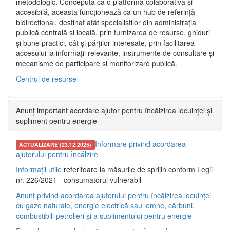
metodologic. Concepută ca o platformă colaborativă și
accesibilă, aceasta funcționează ca un hub de referință
bidirecțional, destinat atât specialiștilor din administrația
publică centrală și locală, prin furnizarea de resurse, ghiduri
și bune practici, cât și părților interesate, prin facilitarea
accesului la informații relevante, instrumente de consultare și
mecanisme de participare și monitorizare publică.
Centrul de resurse
Anunț important acordare ajutor pentru încălzirea locuinței și
supliment pentru energie
Informare privind acordarea
ACTUALIZARE (23.12.2025)
ajutorului pentru încălzire
Informații utile
referitoare la măsurile de sprijin conform Legii
nr. 226/2021 - consumatorul vulnerabil
Anunț privind acordarea ajutorului pentru încălzirea locuinței
cu gaze naturale, energie electrică sau lemne, cărbuni,
combustibili petrolieri și a suplimentului pentru energie