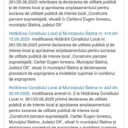
261/25.06.2025 referitoare la declararea de utilitate publică
și de interes local și aprobarea amplasamentului pentru
lucrarea de utilitate publică de interes local „Construire
parcare supraetajată, situată în Cartierul Eugen Ionescu,
municipiul Slatina, județul Olt”
Hotărârea Consiliului Local al Municipiului Slatina nr. 416 din
15.09.2025
- modificarea Hotărârii Consiliului Local nr.
261/25.06.2025 privind declararea de utilitate publică și de
interes local și aprobarea amplasamentului pentru lucrarea
de utilitate publică de interes local „Construire parcare
supraetajată, Cartier Eugen Ionescu, Muncipiul Slatina,
Județul Olt”, situat în municipiul Slatina și declanșarea
procedurii de expropriere a imobilelor cuprinse în coridorul
de expropriere
Hotărârea Consiliului Local al Municipiului Slatina nr. 443 din
30.09.2025
- modificarea anexei nr. 2 la Hotărârea Consiliului
Local nr. 261/25.06.2025 privind declararea de utilitate
publică şi de interes local şi aprobarea amplasamentului
pentru lucrarea de utilitate publică de interes local
„Construire parcare supraetajată, Cartier Eugen Ionescu,
Muncipiul Slatina, Judeţul Olt”, situat în municipiul Slatina şi
declanşarea procedurii de expropriere a imobilelor cuprinse