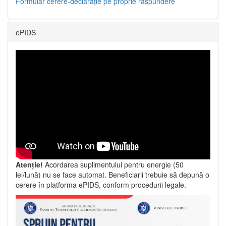
Formular cerere-declarație pe proprie răspundere
ePIDS
Atenție!
Acordarea suplimentului pentru energie (50
lei/lună) nu se face automat. Beneficiarii trebuie să depună o
cerere în platforma ePIDS, conform procedurii legale.