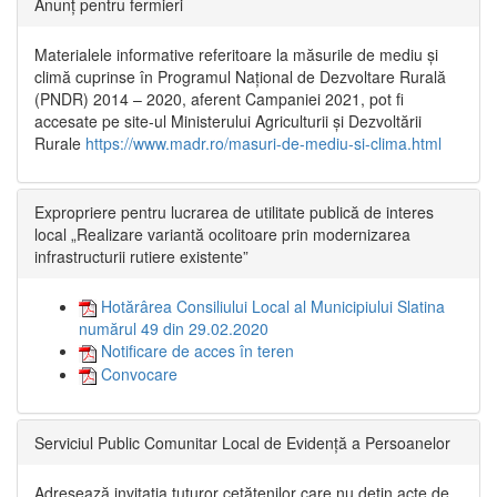
Anunț pentru fermieri
Materialele informative referitoare la măsurile de mediu și
climă cuprinse în Programul Național de Dezvoltare Rurală
(PNDR) 2014 – 2020, aferent Campaniei 2021, pot fi
accesate pe site-ul Ministerului Agriculturii și Dezvoltării
Rurale
https://www.madr.ro/masuri-de-mediu-si-clima.html
Expropriere pentru lucrarea de utilitate publică de interes
local „Realizare variantă ocolitoare prin modernizarea
infrastructurii rutiere existente”
Hotărârea Consiliului Local al Municipiului Slatina
numărul 49 din 29.02.2020
Notificare de acces în teren
Convocare
Serviciul Public Comunitar Local de Evidență a Persoanelor
Adresează invitația tuturor cetățenilor care nu dețin acte de