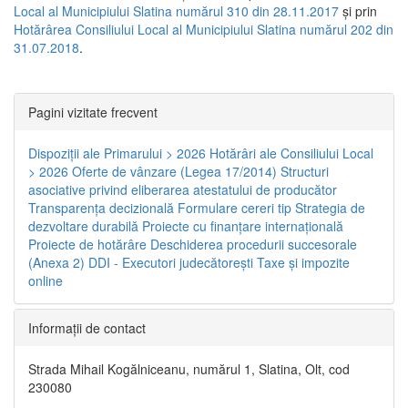
Local al Municipiului Slatina numărul 310 din 28.11.2017
și prin
Hotărârea Consiliului Local al Municipiului Slatina numărul 202 din
31.07.2018
.
Pagini vizitate frecvent
Dispoziţii ale Primarului > 2026
Hotărâri ale Consiliului Local
> 2026
Oferte de vânzare (Legea 17/2014)
Structuri
asociative privind eliberarea atestatului de producător
Transparenţa decizională
Formulare cereri tip
Strategia de
dezvoltare durabilă
Proiecte cu finanţare internaţională
Proiecte de hotărâre
Deschiderea procedurii succesorale
(Anexa 2)
DDI - Executori judecătorești
Taxe şi impozite
online
Informaţii de contact
Strada Mihail Kogălniceanu, numărul 1, Slatina, Olt, cod
230080