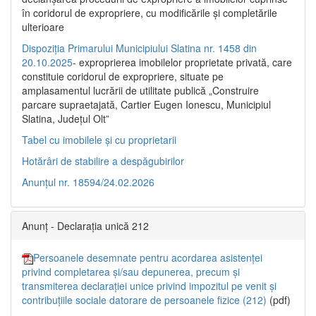
în coridorul de expropriere, cu modificările şi completările
ulterioare
Dispoziția Primarului Municipiului Slatina nr. 1458 din
20.10.2025
- exproprierea imobilelor proprietate privată, care
constituie coridorul de expropriere, situate pe
amplasamentul lucrării de utilitate publică „Construire
parcare supraetajată, Cartier Eugen Ionescu, Municipiul
Slatina, Județul Olt”
Tabel cu imobilele și cu proprietarii
Hotărâri de stabilire a despăgubirilor
Anunțul nr. 18594/24.02.2026
Anunț - Declarația unică 212
Persoanele desemnate pentru acordarea asistenței
privind completarea și/sau depunerea, precum și
transmiterea declarației unice privind impozitul pe venit și
contribuțiile sociale datorare de persoanele fizice (212)
(pdf)