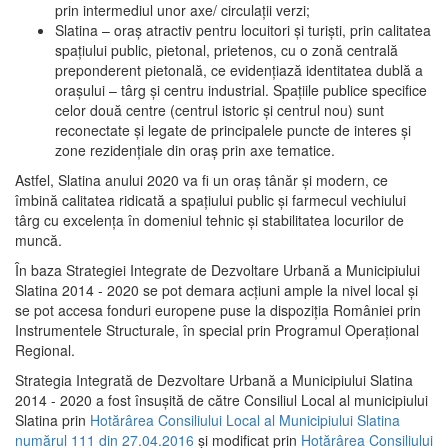
prin intermediul unor axe/ circulații verzi;
Slatina – oraş atractiv pentru locuitori şi turişti, prin calitatea
spaţiului public, pietonal, prietenos, cu o zonă centrală
preponderent pietonală, ce evidenţiază identitatea dublă a
oraşului – târg şi centru industrial. Spaţiile publice specifice
celor două centre (centrul istoric şi centrul nou) sunt
reconectate şi legate de principalele puncte de interes şi
zone rezidenţiale din oraş prin axe tematice.
Astfel, Slatina anului 2020 va fi un oraş tânăr şi modern, ce
îmbină calitatea ridicată a spaţiului public şi farmecul vechiului
târg cu excelenţa în domeniul tehnic şi stabilitatea locurilor de
muncă.
În baza Strategiei Integrate de Dezvoltare Urbană a Municipiului
Slatina 2014 - 2020 se pot demara acţiuni ample la nivel local şi
se pot accesa fonduri europene puse la dispoziţia României prin
Instrumentele Structurale, în special prin Programul Operațional
Regional.
Strategia Integrată de Dezvoltare Urbană a Municipiului Slatina
2014 - 2020 a fost însuşită de către Consiliul Local al municipiului
Slatina prin
Hotărârea Consiliului Local al Municipiului Slatina
numărul 111 din 27.04.2016
și modificat prin
Hotărârea Consiliului