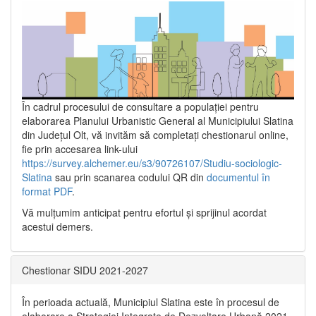
În cadrul procesului de consultare a populaţiei pentru
elaborarea Planului Urbanistic General al Municipiului Slatina
din Județul Olt, vă invităm să completați chestionarul online,
fie prin accesarea link-ului
https://survey.alchemer.eu/s3/90726107/Studiu-sociologic-
Slatina
sau prin scanarea codului QR din
documentul în
format PDF
.
Vă mulţumim anticipat pentru efortul şi sprijinul acordat
acestui demers.
Chestionar SIDU 2021-2027
În perioada actuală, Municipiul Slatina este în procesul de
elaborare a Strategiei Integrate de Dezvoltare Urbană 2021‐