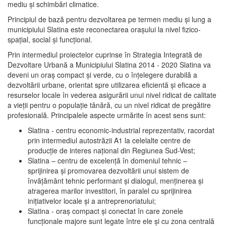
mediu şi schimbări climatice.
Principiul de bază pentru dezvoltarea pe termen mediu şi lung a
municipiului Slatina este reconectarea oraşului la nivel fizico-
spaţial, social şi funcţional.
Prin intermediul proiectelor cuprinse în Strategia Integrată de
Dezvoltare Urbană a Municipiului Slatina 2014 - 2020 Slatina va
deveni un oraş compact şi verde, cu o înţelegere durabilă a
dezvoltării urbane, orientat spre utilizarea eficientă şi eficace a
resurselor locale în vederea asigurării unui nivel ridicat de calitate
a vieţii pentru o populaţie tânără, cu un nivel ridicat de pregătire
profesională. Principalele aspecte urmărite în acest sens sunt:
Slatina - centru economic-industrial reprezentativ, racordat
prin intermediul autostrăzii A1 la celelalte centre de
producţie de interes naţional din Regiunea Sud-Vest;
Slatina – centru de excelenţă în domeniul tehnic –
sprijinirea şi promovarea dezvoltării unui sistem de
învăţământ tehnic performant şi dialogul, menţinerea şi
atragerea marilor investitori, în paralel cu sprijinirea
iniţiativelor locale şi a antreprenoriatului;
Slatina - oraş compact şi conectat în care zonele
funcţionale majore sunt legate între ele şi cu zona centrală