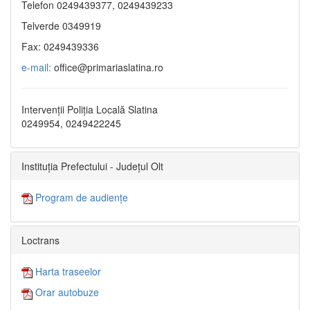
Telefon 0249439377, 0249439233
Telverde 0349919
Fax: 0249439336
e-mail:
office@primariaslatina.ro
Intervenții Poliția Locală Slatina
0249954, 0249422245
Instituția Prefectului - Județul Olt
Program de audiențe
Loctrans
Harta traseelor
Orar autobuze