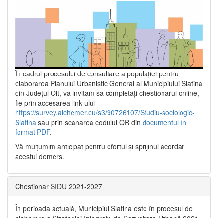
În cadrul procesului de consultare a populaţiei pentru
elaborarea Planului Urbanistic General al Municipiului Slatina
din Județul Olt, vă invităm să completați chestionarul online,
fie prin accesarea link-ului
https://survey.alchemer.eu/s3/90726107/Studiu-sociologic-
Slatina
sau prin scanarea codului QR din
documentul în
format PDF
.
Vă mulţumim anticipat pentru efortul şi sprijinul acordat
acestui demers.
Chestionar SIDU 2021-2027
În perioada actuală, Municipiul Slatina este în procesul de
elaborare a Strategiei Integrate de Dezvoltare Urbană 2021‐