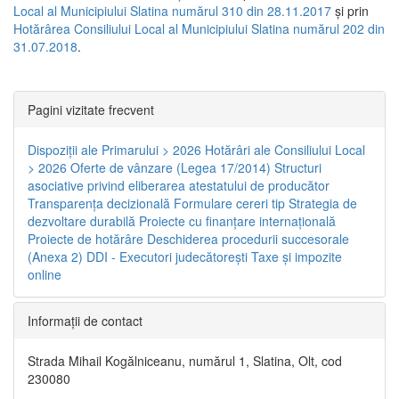
Local al Municipiului Slatina numărul 310 din 28.11.2017
și prin
Hotărârea Consiliului Local al Municipiului Slatina numărul 202 din
31.07.2018
.
Pagini vizitate frecvent
Dispoziţii ale Primarului > 2026
Hotărâri ale Consiliului Local
> 2026
Oferte de vânzare (Legea 17/2014)
Structuri
asociative privind eliberarea atestatului de producător
Transparenţa decizională
Formulare cereri tip
Strategia de
dezvoltare durabilă
Proiecte cu finanţare internaţională
Proiecte de hotărâre
Deschiderea procedurii succesorale
(Anexa 2)
DDI - Executori judecătorești
Taxe şi impozite
online
Informaţii de contact
Strada Mihail Kogălniceanu, numărul 1, Slatina, Olt, cod
230080