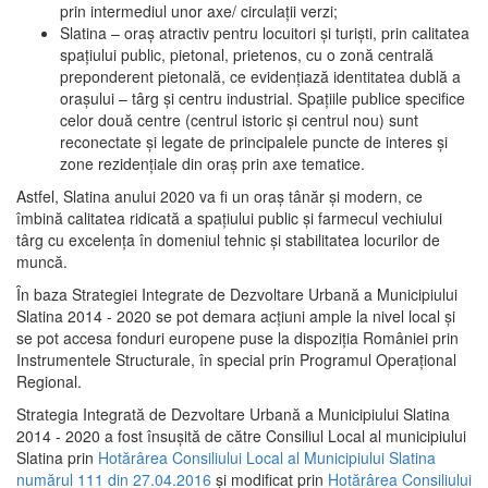
prin intermediul unor axe/ circulații verzi;
Slatina – oraş atractiv pentru locuitori şi turişti, prin calitatea
spaţiului public, pietonal, prietenos, cu o zonă centrală
preponderent pietonală, ce evidenţiază identitatea dublă a
oraşului – târg şi centru industrial. Spaţiile publice specifice
celor două centre (centrul istoric şi centrul nou) sunt
reconectate şi legate de principalele puncte de interes şi
zone rezidenţiale din oraş prin axe tematice.
Astfel, Slatina anului 2020 va fi un oraş tânăr şi modern, ce
îmbină calitatea ridicată a spaţiului public şi farmecul vechiului
târg cu excelenţa în domeniul tehnic şi stabilitatea locurilor de
muncă.
În baza Strategiei Integrate de Dezvoltare Urbană a Municipiului
Slatina 2014 - 2020 se pot demara acţiuni ample la nivel local şi
se pot accesa fonduri europene puse la dispoziţia României prin
Instrumentele Structurale, în special prin Programul Operațional
Regional.
Strategia Integrată de Dezvoltare Urbană a Municipiului Slatina
2014 - 2020 a fost însuşită de către Consiliul Local al municipiului
Slatina prin
Hotărârea Consiliului Local al Municipiului Slatina
numărul 111 din 27.04.2016
și modificat prin
Hotărârea Consiliului