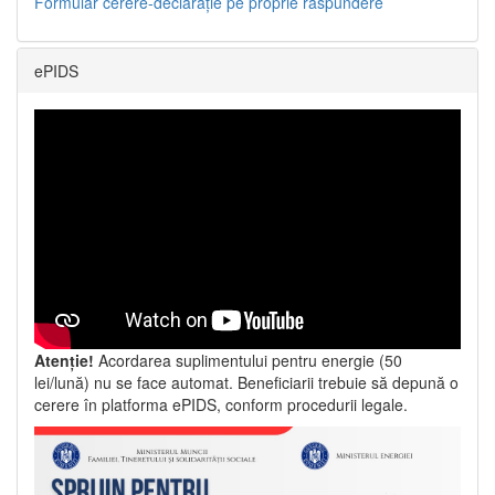
Formular cerere-declarație pe proprie răspundere
ePIDS
Atenție!
Acordarea suplimentului pentru energie (50
lei/lună) nu se face automat. Beneficiarii trebuie să depună o
cerere în platforma ePIDS, conform procedurii legale.