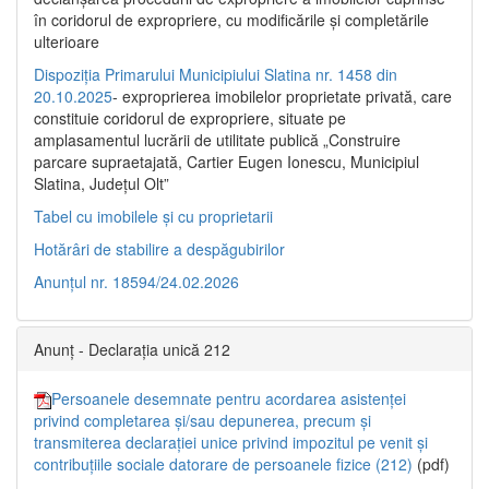
în coridorul de expropriere, cu modificările şi completările
ulterioare
Dispoziția Primarului Municipiului Slatina nr. 1458 din
20.10.2025
- exproprierea imobilelor proprietate privată, care
constituie coridorul de expropriere, situate pe
amplasamentul lucrării de utilitate publică „Construire
parcare supraetajată, Cartier Eugen Ionescu, Municipiul
Slatina, Județul Olt”
Tabel cu imobilele și cu proprietarii
Hotărâri de stabilire a despăgubirilor
Anunțul nr. 18594/24.02.2026
Anunț - Declarația unică 212
Persoanele desemnate pentru acordarea asistenței
privind completarea și/sau depunerea, precum și
transmiterea declarației unice privind impozitul pe venit și
contribuțiile sociale datorare de persoanele fizice (212)
(pdf)