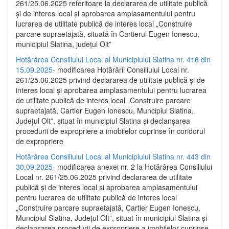
261/25.06.2025 referitoare la declararea de utilitate publică
și de interes local și aprobarea amplasamentului pentru
lucrarea de utilitate publică de interes local „Construire
parcare supraetajată, situată în Cartierul Eugen Ionescu,
municipiul Slatina, județul Olt”
Hotărârea Consiliului Local al Municipiului Slatina nr. 416 din
15.09.2025
- modificarea Hotărârii Consiliului Local nr.
261/25.06.2025 privind declararea de utilitate publică și de
interes local și aprobarea amplasamentului pentru lucrarea
de utilitate publică de interes local „Construire parcare
supraetajată, Cartier Eugen Ionescu, Muncipiul Slatina,
Județul Olt”, situat în municipiul Slatina și declanșarea
procedurii de expropriere a imobilelor cuprinse în coridorul
de expropriere
Hotărârea Consiliului Local al Municipiului Slatina nr. 443 din
30.09.2025
- modificarea anexei nr. 2 la Hotărârea Consiliului
Local nr. 261/25.06.2025 privind declararea de utilitate
publică şi de interes local şi aprobarea amplasamentului
pentru lucrarea de utilitate publică de interes local
„Construire parcare supraetajată, Cartier Eugen Ionescu,
Muncipiul Slatina, Judeţul Olt”, situat în municipiul Slatina şi
declanşarea procedurii de expropriere a imobilelor cuprinse