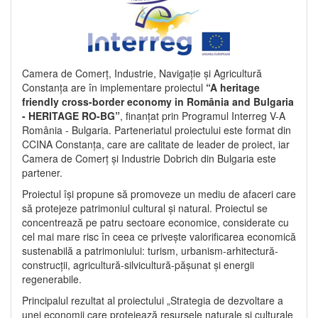
Camera de Comerț, Industrie, Navigație și Agricultură
Constanța are în implementare proiectul
“A heritage
friendly cross-border economy in România and Bulgaria
- HERITAGE RO-BG”
, finanțat prin Programul Interreg V-A
România - Bulgaria. Parteneriatul proiectului este format din
CCINA Constanța, care are calitate de leader de proiect, iar
Camera de Comerț și Industrie Dobrich din Bulgaria este
partener.
Proiectul își propune să promoveze un mediu de afaceri care
să protejeze patrimoniul cultural și natural. Proiectul se
concentrează pe patru sectoare economice, considerate cu
cel mai mare risc în ceea ce privește valorificarea economică
sustenabilă a patrimoniului: turism, urbanism-arhitectură-
construcții, agricultură-silvicultură-pășunat și energii
regenerabile.
Principalul rezultat al proiectului „Strategia de dezvoltare a
unei economii care protejează resursele naturale și culturale