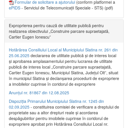
Formular de solicitare a ajutorului
(conform platformei a
ePIDS
- Serviciul de Telecomunicații Speciale - STS) (pdf)
Exproprierea pentru cauză de utilitate publică pentru
realizarea obiectivului „Construire parcare supraetajată,
Cartier Eugen Ionescu”
Hotărârea Consiliului Local al Municipiului Slatina nr. 261 din
25.06.2025
declararea de utilitate publică și de interes local
și aprobarea amplasamentului pentru lucrarea de utilitate
publică de interes local „Construire parcare supraetajată,
Cartier Eugen Ionescu, Municipiul Slatina, Județul Olt”, situat
în municipiul Slatina și declanșarea procedurii de expropriere
a imobilelor cuprinse în coridorul de expropriere
Anunțul nr. 81867 din 12.08.2025
Dispoziția Primarului Municipiului Slatina nr. 1245 din
02.09.2025
- constituirea comisiei de verificare a dreptului de
proprietate sau a altor drepturi reale și acordarea
despăgubirilor pentru imobilele cuprinse în coridorul de
expropriere aprobat prin Hotărârea Consiliului Local nr.