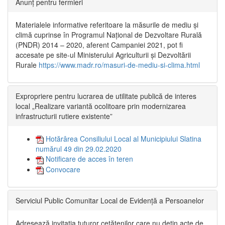
Anunț pentru fermieri
Materialele informative referitoare la măsurile de mediu și
climă cuprinse în Programul Național de Dezvoltare Rurală
(PNDR) 2014 – 2020, aferent Campaniei 2021, pot fi
accesate pe site-ul Ministerului Agriculturii și Dezvoltării
Rurale
https://www.madr.ro/masuri-de-mediu-si-clima.html
Expropriere pentru lucrarea de utilitate publică de interes
local „Realizare variantă ocolitoare prin modernizarea
infrastructurii rutiere existente”
Hotărârea Consiliului Local al Municipiului Slatina
numărul 49 din 29.02.2020
Notificare de acces în teren
Convocare
Serviciul Public Comunitar Local de Evidență a Persoanelor
Adresează invitația tuturor cetățenilor care nu dețin acte de