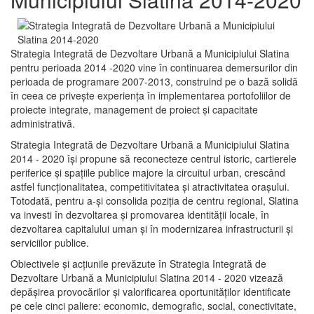
Strategia Integrată de Dezvoltare Urbană a Municipiului Slatina
pentru perioada 2014 -2020 vine în continuarea demersurilor din
perioada de programare 2007-2013, construind pe o bază solidă
în ceea ce priveşte experienţa în implementarea portofoliilor de
proiecte integrate, management de proiect și capacitate
administrativă.
Strategia Integrată de Dezvoltare Urbană a Municipiului Slatina
2014 - 2020 își propune să reconecteze centrul istoric, cartierele
periferice şi spaţiile publice majore la circuitul urban, crescând
astfel funcţionalitatea, competitivitatea şi atractivitatea oraşului.
Totodată, pentru a-şi consolida poziţia de centru regional, Slatina
va investi în dezvoltarea şi promovarea identităţii locale, în
dezvoltarea capitalului uman şi în modernizarea infrastructurii şi
serviciilor publice.
Obiectivele şi acţiunile prevăzute în Strategia Integrată de
Dezvoltare Urbană a Municipiului Slatina 2014 - 2020 vizează
depășirea provocărilor şi valorificarea oportunităţilor identificate
pe cele cinci paliere: economic, demografic, social, conectivitate,