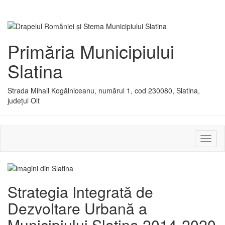
Primăria Municipiului
Slatina
Strada Mihail Kogălniceanu, numărul 1, cod 230080, Slatina,
județul Olt
Activ
sau
dezac
meniu
Strategia Integrată de
Dezvoltare Urbană a
Municipiului Slatina 2014-2020