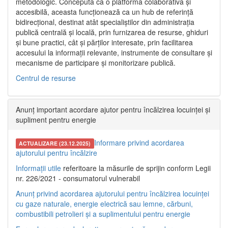
metodologic. Concepută ca o platformă colaborativă și
accesibilă, aceasta funcționează ca un hub de referință
bidirecțional, destinat atât specialiștilor din administrația
publică centrală și locală, prin furnizarea de resurse, ghiduri
și bune practici, cât și părților interesate, prin facilitarea
accesului la informații relevante, instrumente de consultare și
mecanisme de participare și monitorizare publică.
Centrul de resurse
Anunț important acordare ajutor pentru încălzirea locuinței și
supliment pentru energie
Informare privind acordarea
ACTUALIZARE (23.12.2025)
ajutorului pentru încălzire
Informații utile
referitoare la măsurile de sprijin conform Legii
nr. 226/2021 - consumatorul vulnerabil
Anunț privind acordarea ajutorului pentru încălzirea locuinței
cu gaze naturale, energie electrică sau lemne, cărbuni,
combustibili petrolieri și a suplimentului pentru energie