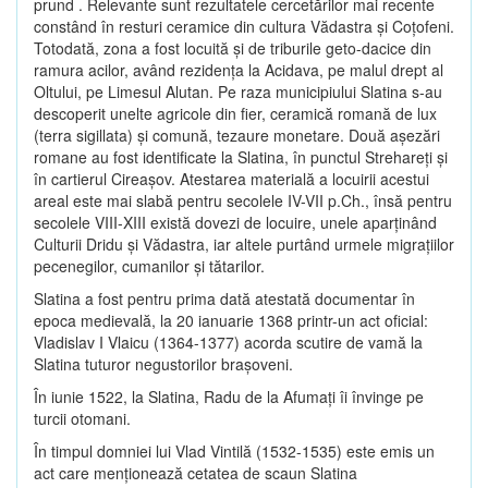
prund . Relevante sunt rezultatele cercetărilor mai recente
constând în resturi ceramice din cultura Vădastra şi Coţofeni.
Totodată, zona a fost locuită şi de triburile geto-dacice din
ramura acilor, având rezidenţa la Acidava, pe malul drept al
Oltului, pe Limesul Alutan. Pe raza municipiului Slatina s-au
descoperit unelte agricole din fier, ceramică romană de lux
(terra sigillata) şi comună, tezaure monetare. Două aşezări
romane au fost identificate la Slatina, în punctul Strehareţi şi
în cartierul Cireaşov. Atestarea materială a locuirii acestui
areal este mai slabă pentru secolele IV-VII p.Ch., însă pentru
secolele VIII-XIII există dovezi de locuire, unele aparţinând
Culturii Dridu şi Vădastra, iar altele purtând urmele migraţiilor
pecenegilor, cumanilor şi tătarilor.
Slatina a fost pentru prima dată atestată documentar în
epoca medievală, la 20 ianuarie 1368 printr-un act oficial:
Vladislav I Vlaicu (1364-1377) acorda scutire de vamă la
Slatina tuturor negustorilor braşoveni.
În iunie 1522, la Slatina, Radu de la Afumaţi îi învinge pe
turcii otomani.
În timpul domniei lui Vlad Vintilă (1532-1535) este emis un
act care menţionează cetatea de scaun Slatina