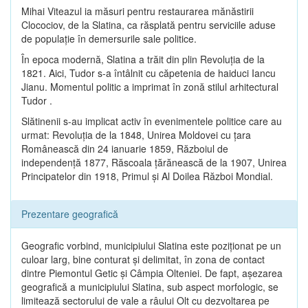
Mihai Viteazul ia măsuri pentru restaurarea mănăstirii
Clocociov, de la Slatina, ca răsplată pentru serviciile aduse
de populaţie în demersurile sale politice.
În epoca modernă, Slatina a trăit din plin Revoluţia de la
1821. Aici, Tudor s-a întâlnit cu căpetenia de haiduci Iancu
Jianu. Momentul politic a imprimat în zonă stilul arhitectural
Tudor .
Slătinenii s-au implicat activ în evenimentele politice care au
urmat: Revoluţia de la 1848, Unirea Moldovei cu ţara
Românească din 24 ianuarie 1859, Războiul de
independenţă 1877, Răscoala ţărănească de la 1907, Unirea
Principatelor din 1918, Primul şi Al Doilea Război Mondial.
Prezentare geografică
Geografic vorbind, municipiului Slatina este poziţionat pe un
culoar larg, bine conturat şi delimitat, în zona de contact
dintre Piemontul Getic şi Câmpia Olteniei. De fapt, aşezarea
geografică a municipiului Slatina, sub aspect morfologic, se
limitează sectorului de vale a râului Olt cu dezvoltarea pe