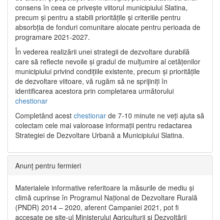
consens în ceea ce privește viitorul municipiului Slatina,
precum și pentru a stabili prioritățile și criteriile pentru
absorbția de fonduri comunitare alocate pentru perioada de
programare 2021-2027.
În vederea realizării unei strategii de dezvoltare durabilă
care să reflecte nevoile și gradul de mulțumire al cetățenilor
municipiului privind condițiile existente, precum și prioritățile
de dezvoltare viitoare, vă rugăm să ne sprijiniți în
identificarea acestora prin completarea următorului
chestionar
Completând acest
chestionar
de 7-10 minute ne veți ajuta să
colectam cele mai valoroase informații pentru redactarea
Strategiei de Dezvoltare Urbană a Municipiului Slatina.
Anunț pentru fermieri
Materialele informative referitoare la măsurile de mediu și
climă cuprinse în Programul Național de Dezvoltare Rurală
(PNDR) 2014 – 2020, aferent Campaniei 2021, pot fi
accesate pe site-ul Ministerului Agriculturii și Dezvoltării