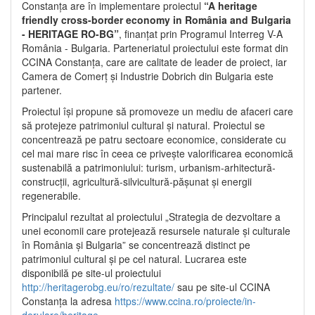
Constanța are în implementare proiectul
“A heritage
friendly cross-border economy in România and Bulgaria
- HERITAGE RO-BG”
, finanțat prin Programul Interreg V-A
România - Bulgaria. Parteneriatul proiectului este format din
CCINA Constanța, care are calitate de leader de proiect, iar
Camera de Comerț și Industrie Dobrich din Bulgaria este
partener.
Proiectul își propune să promoveze un mediu de afaceri care
să protejeze patrimoniul cultural și natural. Proiectul se
concentrează pe patru sectoare economice, considerate cu
cel mai mare risc în ceea ce privește valorificarea economică
sustenabilă a patrimoniului: turism, urbanism-arhitectură-
construcții, agricultură-silvicultură-pășunat și energii
regenerabile.
Principalul rezultat al proiectului „Strategia de dezvoltare a
unei economii care protejează resursele naturale și culturale
în România și Bulgaria” se concentrează distinct pe
patrimoniul cultural și pe cel natural. Lucrarea este
disponibilă pe site-ul proiectului
http://heritagerobg.eu/ro/rezultate/
sau pe site-ul CCINA
Constanța la adresa
https://www.ccina.ro/proiecte/in-
derulare/heritage
.