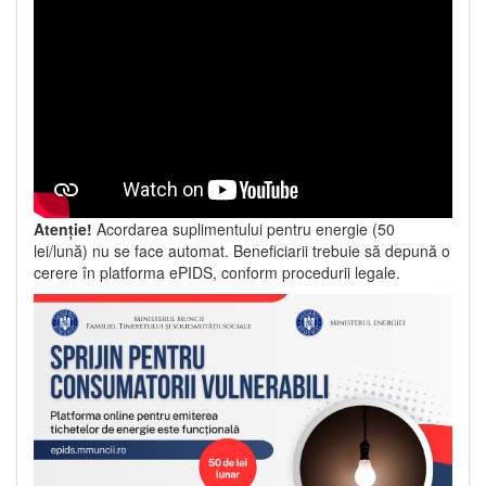
Atenție!
Acordarea suplimentului pentru energie (50
lei/lună) nu se face automat. Beneficiarii trebuie să depună o
cerere în platforma ePIDS, conform procedurii legale.