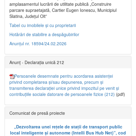
amplasamentul lucrării de utilitate publică „Construire
parcare supraetajată, Cartier Eugen Ionescu, Municipiul
Slatina, Județul Olt”
Tabel cu imobilele și cu proprietarii
Hotărâri de stabilire a despăgubirilor
Anunțul nr. 18594/24.02.2026
Anunț - Declarația unică 212
Persoanele desemnate pentru acordarea asistenței
privind completarea și/sau depunerea, precum și
transmiterea declarației unice privind impozitul pe venit și
contribuțiile sociale datorare de persoanele fizice (212)
(pdf)
Comunicat de presă proiecte
„Dezvoltarea unei rețele de stații de transport public
local inteligente și autonome (Intelli Bus Hub Net)”, cod