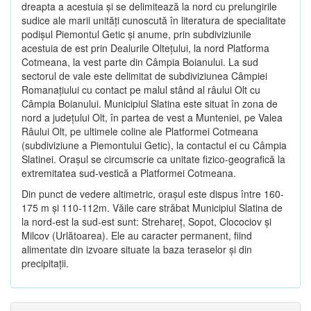
dreapta a acestuia şi se delimitează la nord cu prelungirile
sudice ale marii unităţi cunoscută în literatura de specialitate
podişul Piemontul Getic şi anume, prin subdiviziunile
acestuia de est prin Dealurile Olteţului, la nord Platforma
Cotmeana, la vest parte din Câmpia Boianului. La sud
sectorul de vale este delimitat de subdiviziunea Câmpiei
Romanaţiului cu contact pe malul stând al râului Olt cu
Câmpia Boianului. Municipiul Slatina este situat în zona de
nord a judeţului Olt, în partea de vest a Munteniei, pe Valea
Râului Olt, pe ultimele coline ale Platformei Cotmeana
(subdiviziune a Piemontului Getic), la contactul ei cu Câmpia
Slatinei. Oraşul se circumscrie ca unitate fizico-geografică la
extremitatea sud-vestică a Platformei Cotmeana.
Din punct de vedere altimetric, oraşul este dispus între 160-
175 m şi 110-112m. Văile care străbat Municipiul Slatina de
la nord-est la sud-est sunt: Strehareţ, Sopot, Clocociov şi
Milcov (Urlătoarea). Ele au caracter permanent, fiind
alimentate din izvoare situate la baza teraselor şi din
precipitaţii.