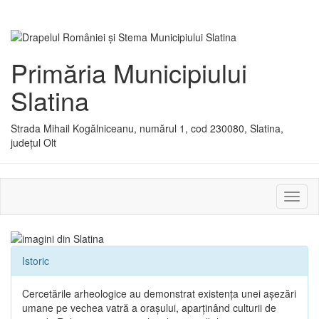
Primăria Municipiului
Slatina
Strada Mihail Kogălniceanu, numărul 1, cod 230080, Slatina,
județul Olt
Activ
sau
dezac
meniu
Istoric
Cercetările arheologice au demonstrat existenţa unei aşezări
umane pe vechea vatră a oraşului, aparţinând culturii de