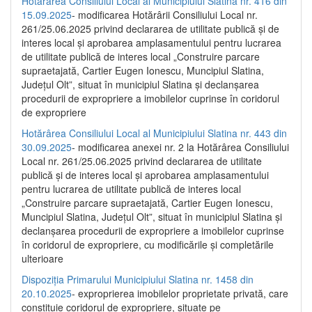
Hotărârea Consiliului Local al Municipiului Slatina nr. 416 din
15.09.2025
- modificarea Hotărârii Consiliului Local nr.
261/25.06.2025 privind declararea de utilitate publică și de
interes local și aprobarea amplasamentului pentru lucrarea
de utilitate publică de interes local „Construire parcare
supraetajată, Cartier Eugen Ionescu, Muncipiul Slatina,
Județul Olt”, situat în municipiul Slatina și declanșarea
procedurii de expropriere a imobilelor cuprinse în coridorul
de expropriere
Hotărârea Consiliului Local al Municipiului Slatina nr. 443 din
30.09.2025
- modificarea anexei nr. 2 la Hotărârea Consiliului
Local nr. 261/25.06.2025 privind declararea de utilitate
publică şi de interes local şi aprobarea amplasamentului
pentru lucrarea de utilitate publică de interes local
„Construire parcare supraetajată, Cartier Eugen Ionescu,
Muncipiul Slatina, Judeţul Olt”, situat în municipiul Slatina şi
declanşarea procedurii de expropriere a imobilelor cuprinse
în coridorul de expropriere, cu modificările şi completările
ulterioare
Dispoziția Primarului Municipiului Slatina nr. 1458 din
20.10.2025
- exproprierea imobilelor proprietate privată, care
constituie coridorul de expropriere, situate pe