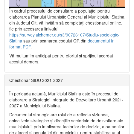
În cadrul procesului de consultare a populaţiei pentru
elaborarea Planului Urbanistic General al Municipiului Slatina
din Județul Olt, vă invităm să completați chestionarul online,
fie prin accesarea link-ului
https://survey.alchemer.eu/s3/90726107/Studiu-sociologic-
Slatina
sau prin scanarea codului QR din
documentul în
format PDF
.
Vă mulţumim anticipat pentru efortul şi sprijinul acordat
acestui demers.
Chestionar SIDU 2021-2027
În perioada actuală, Municipiul Slatina este în procesul de
elaborare a Strategiei Integrate de Dezvoltare Urbană 2021‐
2027 a Municipiului Slatina.
Documentul strategic are rolul de a reflecta viziunea,
obiectivele strategice și direcțiile sectoriale de dezvoltare ale
municipiului, prin implicarea factorilor de decizie, a oamenilor
de afaceri și populației din municipiu, pentru stabilirea unui