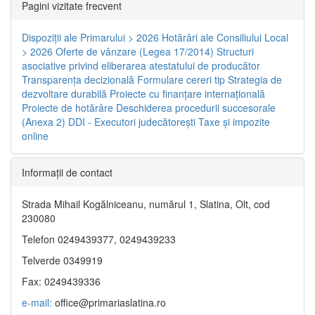
Pagini vizitate frecvent
Dispoziţii ale Primarului > 2026
Hotărâri ale Consiliului Local
> 2026
Oferte de vânzare (Legea 17/2014)
Structuri
asociative privind eliberarea atestatului de producător
Transparenţa decizională
Formulare cereri tip
Strategia de
dezvoltare durabilă
Proiecte cu finanţare internaţională
Proiecte de hotărâre
Deschiderea procedurii succesorale
(Anexa 2)
DDI - Executori judecătorești
Taxe şi impozite
online
Informaţii de contact
Strada Mihail Kogălniceanu, numărul 1, Slatina, Olt, cod
230080
Telefon 0249439377, 0249439233
Telverde 0349919
Fax: 0249439336
e-mail:
office@primariaslatina.ro