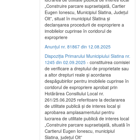
„Construire parcare supraetajată, Cartier
Eugen Ionescu, Municipiul Slatina, Județul
Olt”, situat în municipiul Slatina și
declanșarea procedurii de expropriere a
imobilelor cuprinse în coridorul de
expropriere
Anunțul nr. 81867 din 12.08.2025
Dispoziția Primarului Municipiului Slatina nr.
1245 din 02.09.2025
- constituirea comisiei
de verificare a dreptului de proprietate sau
a altor drepturi reale și acordarea
despăgubirilor pentru imobilele cuprinse în
coridorul de expropriere aprobat prin
Hotărârea Consiliului Local nr.
261/25.06.2025 referitoare la declararea
de utilitate publică și de interes local și
aprobarea amplasamentului pentru
lucrarea de utilitate publică de interes local
„Construire parcare supraetajată, situată în
Cartierul Eugen Ionescu, municipiul
Slatina, județul Olt”