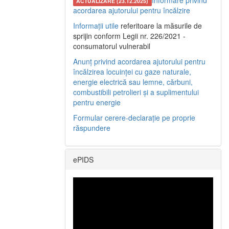
Informare privind
ACTUALIZARE (23.12.2025)
acordarea ajutorului pentru încălzire
Informații utile
referitoare la măsurile de
sprijin conform Legii nr. 226/2021 -
consumatorul vulnerabil
Anunț privind acordarea ajutorului pentru
încălzirea locuinței cu gaze naturale,
energie electrică sau lemne, cărbuni,
combustibili petrolieri și a suplimentului
pentru energie
Formular cerere-declarație pe proprie
răspundere
ePIDS