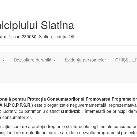
cipiului Slatina
rul 1, cod 230080, Slatina, județul Olt
ș
Dezvoltare durabilă
Evidența persoanelor
GHIȘEUL.
onală pentru Protecţia Consumatorilor şi Promovarea Programelor ş
A.N.P.C.P.P.S.R.)
este o organizaţie neguvernamentală, reprezentativă
p lucrativ, cu patrimoniu distinct şi indivizibil, întemeiată pe principii de
e consumatorilor.
iaţiei sunt de a proteja drepturile şi interesele legitime ale consumatori
nştienţi de drepturile pe care le au, de a dezvolta programe şi proiecte