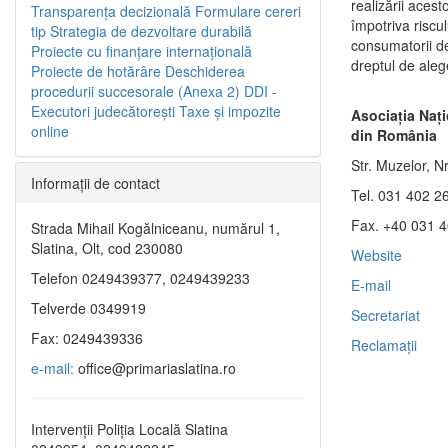
realizării aces
Transparenţa decizională
Formulare cereri
împotriva riscul
tip
Strategia de dezvoltare durabilă
consumatorii de
Proiecte cu finanţare internaţională
dreptul de aleg
Proiecte de hotărâre
Deschiderea
procedurii succesorale (Anexa 2)
DDI -
Executori judecătorești
Taxe şi impozite
Asociaţia Naţi
online
din România
Str. Muzelor, Nr
Informaţii de contact
Tel. 031 402 2
Fax. +40 031 
Strada Mihail Kogălniceanu, numărul 1,
Slatina, Olt, cod 230080
Website
Telefon 0249439377, 0249439233
E-mail
Telverde 0349919
Secretariat
Fax: 0249439336
Reclamaţii
e-mail:
office@primariaslatina.ro
Intervenții Poliția Locală Slatina