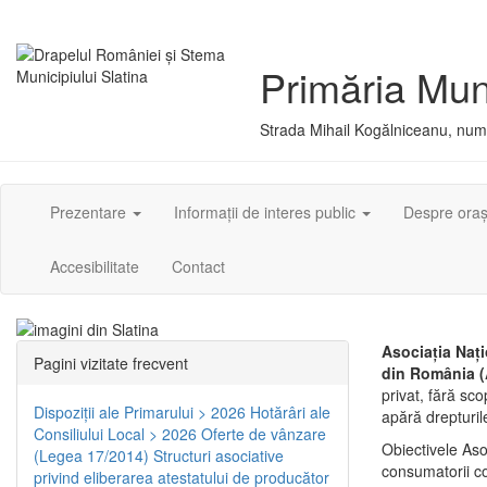
Primăria Muni
Strada Mihail Kogălniceanu, numă
Prezentare
Informații de interes public
Despre ora
Accesibilitate
Contact
Asociaţia Naţi
Pagini vizitate frecvent
din România (
privat, fără sco
Dispoziţii ale Primarului > 2026
Hotărâri ale
apără drepturil
Consiliului Local > 2026
Oferte de vânzare
Obiectivele Asoc
(Legea 17/2014)
Structuri asociative
consumatorii co
privind eliberarea atestatului de producător