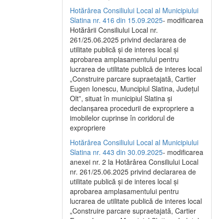
Hotărârea Consiliului Local al Municipiului
Slatina nr. 416 din 15.09.2025
- modificarea
Hotărârii Consiliului Local nr.
261/25.06.2025 privind declararea de
utilitate publică și de interes local și
aprobarea amplasamentului pentru
lucrarea de utilitate publică de interes local
„Construire parcare supraetajată, Cartier
Eugen Ionescu, Muncipiul Slatina, Județul
Olt”, situat în municipiul Slatina și
declanșarea procedurii de expropriere a
imobilelor cuprinse în coridorul de
expropriere
Hotărârea Consiliului Local al Municipiului
Slatina nr. 443 din 30.09.2025
- modificarea
anexei nr. 2 la Hotărârea Consiliului Local
nr. 261/25.06.2025 privind declararea de
utilitate publică şi de interes local şi
aprobarea amplasamentului pentru
lucrarea de utilitate publică de interes local
„Construire parcare supraetajată, Cartier