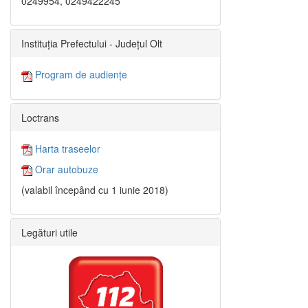
0249954, 0249422245
Instituția Prefectului - Județul Olt
Program de audiențe
Loctrans
Harta traseelor
Orar autobuze
(valabil începând cu 1 iunie 2018)
Legături utile