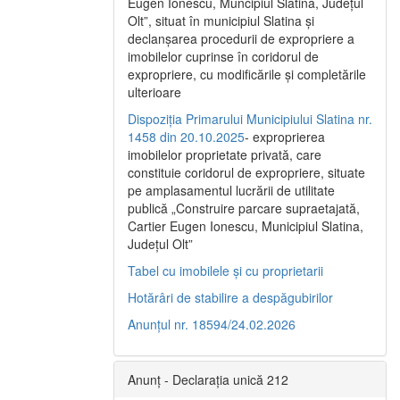
Eugen Ionescu, Muncipiul Slatina, Judeţul
Olt”, situat în municipiul Slatina şi
declanşarea procedurii de expropriere a
imobilelor cuprinse în coridorul de
expropriere, cu modificările şi completările
ulterioare
Dispoziția Primarului Municipiului Slatina nr.
1458 din 20.10.2025
- exproprierea
imobilelor proprietate privată, care
constituie coridorul de expropriere, situate
pe amplasamentul lucrării de utilitate
publică „Construire parcare supraetajată,
Cartier Eugen Ionescu, Municipiul Slatina,
Județul Olt”
Tabel cu imobilele și cu proprietarii
Hotărâri de stabilire a despăgubirilor
Anunțul nr. 18594/24.02.2026
Anunț - Declarația unică 212