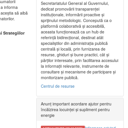
sumatorii
Secretariatului General al Guvernului,
e a informa
dedicat promovării transparenței
 aceştia să aibă
instituționale, informării proactive și
atorilor.
sprijinului metodologic. Concepută ca o
platformă colaborativă și accesibilă,
aceasta funcționează ca un hub de
 Strategiilor
referință bidirecțional, destinat atât
specialiștilor din administrația publică
centrală și locală, prin furnizarea de
resurse, ghiduri și bune practici, cât și
părților interesate, prin facilitarea accesului
la informații relevante, instrumente de
consultare și mecanisme de participare și
monitorizare publică.
Centrul de resurse
Anunț important acordare ajutor pentru
încălzirea locuinței și supliment pentru
energie