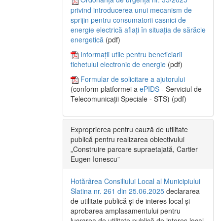
privind introducerea unui mecanism de
sprijin pentru consumatorii casnici de
energie electrică aflați în situația de sărăcie
energetică
(pdf)
Informații utile pentru beneficiarii
tichetului electronic de energie
(pdf)
Formular de solicitare a ajutorului
(conform platformei a
ePIDS
- Serviciul de
Telecomunicații Speciale - STS) (pdf)
Exproprierea pentru cauză de utilitate
publică pentru realizarea obiectivului
„Construire parcare supraetajată, Cartier
Eugen Ionescu”
Hotărârea Consiliului Local al Municipiului
Slatina nr. 261 din 25.06.2025
declararea
de utilitate publică și de interes local și
aprobarea amplasamentului pentru
lucrarea de utilitate publică de interes local