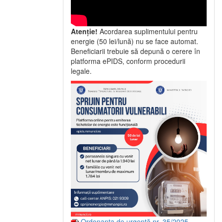
Atenție!
Acordarea suplimentului pentru
energie (50 lei/lună) nu se face automat.
Beneficiarii trebuie să depună o cerere în
platforma ePIDS, conform procedurii
legale.
Ordonanța de urgență nr. 35/2025