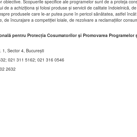
tor obiective. Scopuerile specifice ale programelor sunt de a proteja con
ui de a achiziţiona şi folosi produse şi servicii de calitate îndoielnică, d
spre produsele care le-ar putea pune în pericol sănătatea, astfel încât
e, de încurajare a competiţiei loiale, de rezolvare a reclamaţiilor consum
onală pentru Protecţia Cosumatorilor şi Promovarea Programelor şi
. 1, Sector 4, Bucureşti
632; 021 311 5162; 021 316 0546
402 2632