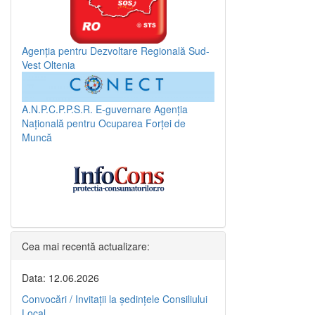
Agenția pentru Dezvoltare Regională Sud-
Vest Oltenia
A.N.P.C.P.P.S.R.
E-guvernare
Agenția
Națională pentru Ocuparea Forței de
Muncă
Cea mai recentă actualizare:
Data: 12.06.2026
Convocări / Invitaţii la şedinţele Consiliului
Local