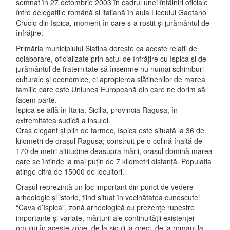
semnat în 27 octombrie 2003 în cadrul unei întâlniri oficiale
între delegaţiile română şi italiană în aula Liceului Gaetano
Crucio din Ispica, moment în care s-a rostit şi jurământul de
înfrăţire.
Primăria municipiului Slatina doreşte ca aceste relaţii de
colaborare, oficializate prin actul de înfrăţire cu Ispica şi de
jurământul de fraternitate să însemne nu numai schimburi
culturale şi economice, ci apropierea slătinenilor de marea
familie care este Uniunea Europeană din care ne dorim să
facem parte.
Ispica se află în Italia, Sicilia, provincia Ragusa, în
extremitatea sudică a insulei.
Oraş elegant şi plin de farmec, Ispica este situată la 36 de
kilometri de oraşul Ragusa; construit pe o colină înaltă de
170 de metri altitudine deasupra mării, oraşul domină marea
care se întinde la mai puţin de 7 kilometri distanţă. Populaţia
atinge cifra de 15000 de locuitori.
Oraşul reprezintă un loc important din punct de vedere
arheologic şi istoric, fiind situat în vecinătatea cunoscutei
“Cava d’Ispica”, zonă arheologică cu prezenţe rupestre
importante şi variate, mărturii ale continuităţii existenţei
omului în aceste zone, de la siculi la greci, de la romani la