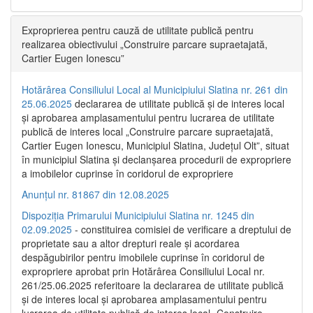
Exproprierea pentru cauză de utilitate publică pentru
realizarea obiectivului „Construire parcare supraetajată,
Cartier Eugen Ionescu”
Hotărârea Consiliului Local al Municipiului Slatina nr. 261 din
25.06.2025
declararea de utilitate publică și de interes local
și aprobarea amplasamentului pentru lucrarea de utilitate
publică de interes local „Construire parcare supraetajată,
Cartier Eugen Ionescu, Municipiul Slatina, Județul Olt”, situat
în municipiul Slatina și declanșarea procedurii de expropriere
a imobilelor cuprinse în coridorul de expropriere
Anunțul nr. 81867 din 12.08.2025
Dispoziția Primarului Municipiului Slatina nr. 1245 din
02.09.2025
- constituirea comisiei de verificare a dreptului de
proprietate sau a altor drepturi reale și acordarea
despăgubirilor pentru imobilele cuprinse în coridorul de
expropriere aprobat prin Hotărârea Consiliului Local nr.
261/25.06.2025 referitoare la declararea de utilitate publică
și de interes local și aprobarea amplasamentului pentru
lucrarea de utilitate publică de interes local „Construire