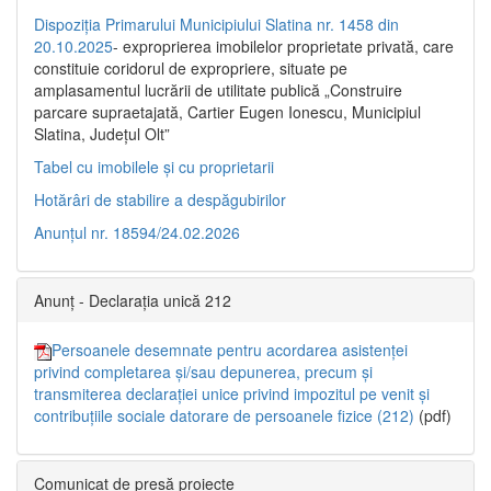
Dispoziția Primarului Municipiului Slatina nr. 1458 din
20.10.2025
- exproprierea imobilelor proprietate privată, care
constituie coridorul de expropriere, situate pe
amplasamentul lucrării de utilitate publică „Construire
parcare supraetajată, Cartier Eugen Ionescu, Municipiul
Slatina, Județul Olt”
Tabel cu imobilele și cu proprietarii
Hotărâri de stabilire a despăgubirilor
Anunțul nr. 18594/24.02.2026
Anunț - Declarația unică 212
Persoanele desemnate pentru acordarea asistenței
privind completarea și/sau depunerea, precum și
transmiterea declarației unice privind impozitul pe venit și
contribuțiile sociale datorare de persoanele fizice (212)
(pdf)
Comunicat de presă proiecte