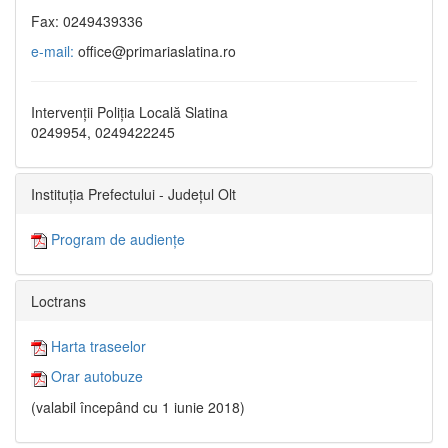
Fax: 0249439336
e-mail:
office@primariaslatina.ro
Intervenții Poliția Locală Slatina
0249954, 0249422245
Instituția Prefectului - Județul Olt
Program de audiențe
Loctrans
Harta traseelor
Orar autobuze
(valabil începând cu 1 iunie 2018)