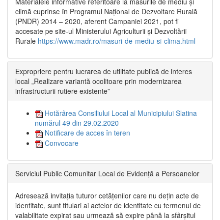
Materialele informative referitoare la măsurile de mediu și
climă cuprinse în Programul Național de Dezvoltare Rurală
(PNDR) 2014 – 2020, aferent Campaniei 2021, pot fi
accesate pe site-ul Ministerului Agriculturii și Dezvoltării
Rurale
https://www.madr.ro/masuri-de-mediu-si-clima.html
Expropriere pentru lucrarea de utilitate publică de interes
local „Realizare variantă ocolitoare prin modernizarea
infrastructurii rutiere existente”
Hotărârea Consiliului Local al Municipiului Slatina
numărul 49 din 29.02.2020
Notificare de acces în teren
Convocare
Serviciul Public Comunitar Local de Evidență a Persoanelor
Adresează invitația tuturor cetățenilor care nu dețin acte de
identitate, sunt titulari ai actelor de identitate cu termenul de
valabilitate expirat sau urmează să expire până la sfârșitul