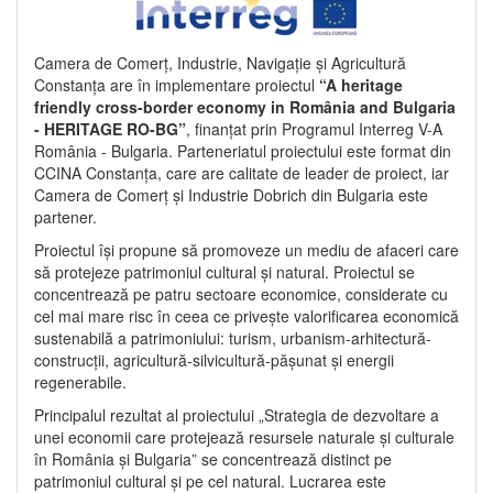
Camera de Comerț, Industrie, Navigație și Agricultură
Constanța are în implementare proiectul
“A heritage
friendly cross-border economy in România and Bulgaria
- HERITAGE RO-BG”
, finanțat prin Programul Interreg V-A
România - Bulgaria. Parteneriatul proiectului este format din
CCINA Constanța, care are calitate de leader de proiect, iar
Camera de Comerț și Industrie Dobrich din Bulgaria este
partener.
Proiectul își propune să promoveze un mediu de afaceri care
să protejeze patrimoniul cultural și natural. Proiectul se
concentrează pe patru sectoare economice, considerate cu
cel mai mare risc în ceea ce privește valorificarea economică
sustenabilă a patrimoniului: turism, urbanism-arhitectură-
construcții, agricultură-silvicultură-pășunat și energii
regenerabile.
Principalul rezultat al proiectului „Strategia de dezvoltare a
unei economii care protejează resursele naturale și culturale
în România și Bulgaria” se concentrează distinct pe
patrimoniul cultural și pe cel natural. Lucrarea este