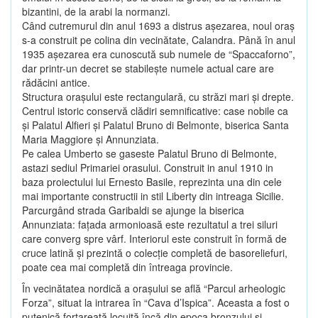
bizantini, de la arabi la normanzi.
Când cutremurul din anul 1693 a distrus aşezarea, noul oraş
s-a construit pe colina din vecinătate, Calandra. Până în anul
1935 aşezarea era cunoscută sub numele de “Spaccaforno”,
dar printr-un decret se stabileşte numele actual care are
rădăcini antice.
Structura oraşului este rectangulară, cu străzi mari şi drepte.
Centrul istoric conservă clădiri semnificative: case nobile ca
şi Palatul Alfieri şi Palatul Bruno di Belmonte, biserica Santa
Maria Maggiore şi Annunziata.
Pe calea Umberto se gaseste Palatul Bruno di Belmonte,
astazi sediul Primariei orasului. Construit in anul 1910 in
baza proiectului lui Ernesto Basile, reprezinta una din cele
mai importante constructii in stil Liberty din intreaga Sicilie.
Parcurgând strada Garibaldi se ajunge la biserica
Annunziata: faţada armonioasă este rezultatul a trei siluri
care converg spre vârf. Interiorul este construit în formă de
cruce latină şi prezintă o colecţie completă de basoreliefuri,
poate cea mai completă din întreaga provincie.
În vecinătatea nordică a oraşului se află “Parcul arheologic
Forza”, situat la intrarea în “Cava d’Ispica”. Aceasta a fost o
putenică fortareaţă locuită încă din epoca bronzului şi