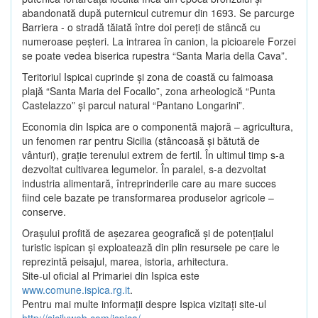
abandonată după puternicul cutremur din 1693. Se parcurge
Barriera - o stradă tăiată între doi pereţi de stâncă cu
numeroase peşteri. La intrarea în canion, la picioarele Forzei
se poate vedea biserica rupestra “Santa Maria della Cava”.
Teritoriul Ispicai cuprinde şi zona de coastă cu faimoasa
plajă “Santa Maria del Focallo”, zona arheologică “Punta
Castelazzo” şi parcul natural “Pantano Longarini”.
Economia din Ispica are o componentă majoră – agricultura,
un fenomen rar pentru Sicilia (stâncoasă şi bătută de
vânturi), graţie terenului extrem de fertil. În ultimul timp s-a
dezvoltat cultivarea legumelor. În paralel, s-a dezvoltat
industria alimentară, întreprinderile care au mare succes
fiind cele bazate pe transformarea produselor agricole –
conserve.
Oraşului profită de aşezarea geografică şi de potenţialul
turistic ispican şi exploatează din plin resursele pe care le
reprezintă peisajul, marea, istoria, arhitectura.
Site-ul oficial al Primariei din Ispica este
www.comune.ispica.rg.it
.
Pentru mai multe informaţii despre Ispica vizitaţi site-ul
http://sicilyweb.com/ispica/