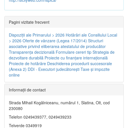
Pagini vizitate frecvent
Dispoziţii ale Primarului > 2026
Hotărâri ale Consiliului Local
> 2026
Oferte de vânzare (Legea 17/2014)
Structuri
asociative privind eliberarea atestatului de producător
Transparenţa decizională
Formulare cereri tip
Strategia de
dezvoltare durabilă
Proiecte cu finanţare internaţională
Proiecte de hotărâre
Deschiderea procedurii succesorale
(Anexa 2)
DDI - Executori judecătorești
Taxe şi impozite
online
Informaţii de contact
Strada Mihail Kogălniceanu, numărul 1, Slatina, Olt, cod
230080
Telefon 0249439377, 0249439233
Telverde 0349919