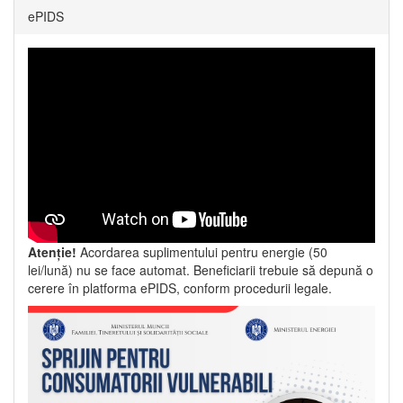
ePIDS
Atenție!
Acordarea suplimentului pentru energie (50
lei/lună) nu se face automat. Beneficiarii trebuie să depună o
cerere în platforma ePIDS, conform procedurii legale.