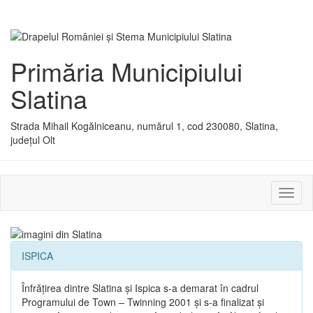
Primăria Municipiului
Slatina
Strada Mihail Kogălniceanu, numărul 1, cod 230080, Slatina,
județul Olt
Activ
sau
dezac
meniu
ISPICA
Înfrăţirea dintre Slatina şi Ispica s-a demarat în cadrul
Programului de Town – Twinning 2001 şi s-a finalizat şi