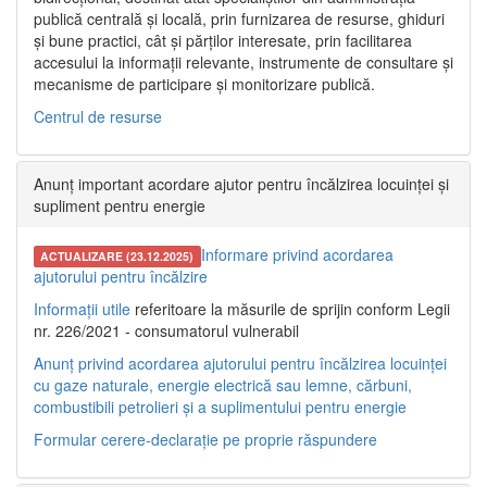
publică centrală și locală, prin furnizarea de resurse, ghiduri
și bune practici, cât și părților interesate, prin facilitarea
accesului la informații relevante, instrumente de consultare și
mecanisme de participare și monitorizare publică.
Centrul de resurse
Anunț important acordare ajutor pentru încălzirea locuinței și
supliment pentru energie
Informare privind acordarea
ACTUALIZARE (23.12.2025)
ajutorului pentru încălzire
Informații utile
referitoare la măsurile de sprijin conform Legii
nr. 226/2021 - consumatorul vulnerabil
Anunț privind acordarea ajutorului pentru încălzirea locuinței
cu gaze naturale, energie electrică sau lemne, cărbuni,
combustibili petrolieri și a suplimentului pentru energie
Formular cerere-declarație pe proprie răspundere