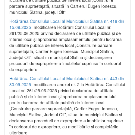
parcare supraetajată, situată în Cartierul Eugen Ionescu,
municipiul Slatina, județul Olt”
Hotărârea Consiliului Local al Municipiului Slatina nr. 416 din
15.09.2025
- modificarea Hotărârii Consiliului Local nr.
261/25.06.2025 privind declararea de utilitate publică și de
interes local și aprobarea amplasamentului pentru lucrarea
de utilitate publică de interes local „Construire parcare
supraetajată, Cartier Eugen Ionescu, Muncipiul Slatina,
Județul Olt”, situat în municipiul Slatina și declanșarea
procedurii de expropriere a imobilelor cuprinse în coridorul
de expropriere
Hotărârea Consiliului Local al Municipiului Slatina nr. 443 din
30.09.2025
- modificarea anexei nr. 2 la Hotărârea Consiliului
Local nr. 261/25.06.2025 privind declararea de utilitate
publică şi de interes local şi aprobarea amplasamentului
pentru lucrarea de utilitate publică de interes local
„Construire parcare supraetajată, Cartier Eugen Ionescu,
Muncipiul Slatina, Judeţul Olt”, situat în municipiul Slatina şi
declanşarea procedurii de expropriere a imobilelor cuprinse
în coridorul de expropriere, cu modificările şi completările
ulterioare