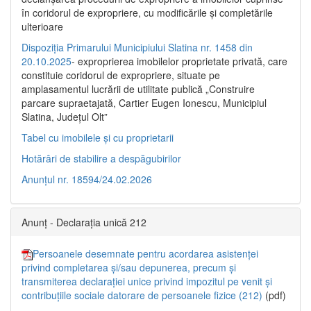
în coridorul de expropriere, cu modificările şi completările
ulterioare
Dispoziția Primarului Municipiului Slatina nr. 1458 din
20.10.2025
- exproprierea imobilelor proprietate privată, care
constituie coridorul de expropriere, situate pe
amplasamentul lucrării de utilitate publică „Construire
parcare supraetajată, Cartier Eugen Ionescu, Municipiul
Slatina, Județul Olt”
Tabel cu imobilele și cu proprietarii
Hotărâri de stabilire a despăgubirilor
Anunțul nr. 18594/24.02.2026
Anunț - Declarația unică 212
Persoanele desemnate pentru acordarea asistenței
privind completarea și/sau depunerea, precum și
transmiterea declarației unice privind impozitul pe venit și
contribuțiile sociale datorare de persoanele fizice (212)
(pdf)