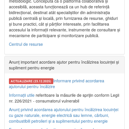
metodologic. Concepută ca o platformă colaborativă și
accesibilă, aceasta funcționează ca un hub de referință
bidirecțional, destinat atât specialiștilor din administrația
publică centrală și locală, prin furnizarea de resurse, ghiduri
și bune practici, cât și părților interesate, prin facilitarea
accesului la informații relevante, instrumente de consultare și
mecanisme de participare și monitorizare publică.
Centrul de resurse
Anunț important acordare ajutor pentru încălzirea locuinței și
supliment pentru energie
Informare privind acordarea
ACTUALIZARE (23.12.2025)
ajutorului pentru încălzire
Informații utile
referitoare la măsurile de sprijin conform Legii
nr. 226/2021 - consumatorul vulnerabil
Anunț privind acordarea ajutorului pentru încălzirea locuinței
cu gaze naturale, energie electrică sau lemne, cărbuni,
combustibili petrolieri și a suplimentului pentru energie