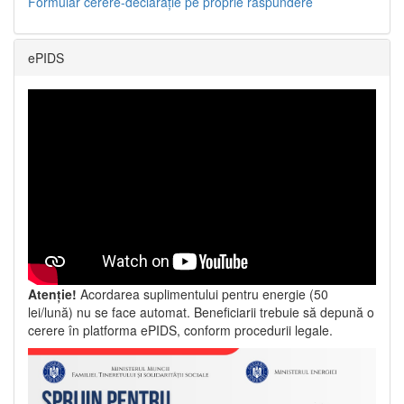
Formular cerere-declarație pe proprie răspundere
ePIDS
Atenție!
Acordarea suplimentului pentru energie (50
lei/lună) nu se face automat. Beneficiarii trebuie să depună o
cerere în platforma ePIDS, conform procedurii legale.