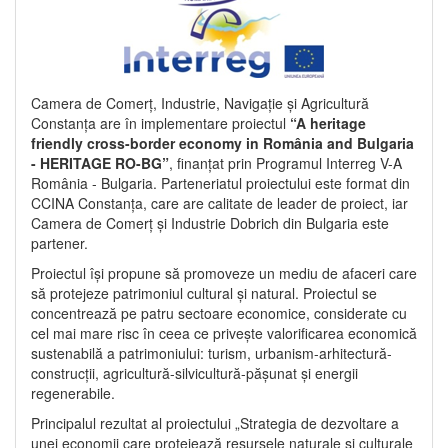
Camera de Comerț, Industrie, Navigație și Agricultură
Constanța are în implementare proiectul
“A heritage
friendly cross-border economy in România and Bulgaria
- HERITAGE RO-BG”
, finanțat prin Programul Interreg V-A
România - Bulgaria. Parteneriatul proiectului este format din
CCINA Constanța, care are calitate de leader de proiect, iar
Camera de Comerț și Industrie Dobrich din Bulgaria este
partener.
Proiectul își propune să promoveze un mediu de afaceri care
să protejeze patrimoniul cultural și natural. Proiectul se
concentrează pe patru sectoare economice, considerate cu
cel mai mare risc în ceea ce privește valorificarea economică
sustenabilă a patrimoniului: turism, urbanism-arhitectură-
construcții, agricultură-silvicultură-pășunat și energii
regenerabile.
Principalul rezultat al proiectului „Strategia de dezvoltare a
unei economii care protejează resursele naturale și culturale