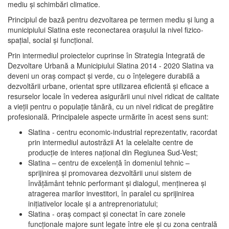
mediu şi schimbări climatice.
Principiul de bază pentru dezvoltarea pe termen mediu şi lung a
municipiului Slatina este reconectarea oraşului la nivel fizico-
spaţial, social şi funcţional.
Prin intermediul proiectelor cuprinse în Strategia Integrată de
Dezvoltare Urbană a Municipiului Slatina 2014 - 2020 Slatina va
deveni un oraş compact şi verde, cu o înţelegere durabilă a
dezvoltării urbane, orientat spre utilizarea eficientă şi eficace a
resurselor locale în vederea asigurării unui nivel ridicat de calitate
a vieţii pentru o populaţie tânără, cu un nivel ridicat de pregătire
profesională. Principalele aspecte urmărite în acest sens sunt:
Slatina - centru economic-industrial reprezentativ, racordat
prin intermediul autostrăzii A1 la celelalte centre de
producţie de interes naţional din Regiunea Sud-Vest;
Slatina – centru de excelenţă în domeniul tehnic –
sprijinirea şi promovarea dezvoltării unui sistem de
învăţământ tehnic performant şi dialogul, menţinerea şi
atragerea marilor investitori, în paralel cu sprijinirea
iniţiativelor locale şi a antreprenoriatului;
Slatina - oraş compact şi conectat în care zonele
funcţionale majore sunt legate între ele şi cu zona centrală