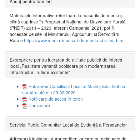
Anunț pentru fermieri
Materialele informative referitoare la măsurile de mediu și
climă cuprinse în Programul Național de Dezvoltare Rurală
(PNDR) 2014 – 2020, aferent Campaniei 2021, pot fi
accesate pe site-ul Ministerului Agriculturii și Dezvoltării
Rurale
https://www.madr.ro/masuri-de-mediu-si-clima.html
Expropriere pentru lucrarea de utilitate publică de interes
local „Realizare variantă ocolitoare prin modernizarea
infrastructurii rutiere existente”
Hotărârea Consiliului Local al Municipiului Slatina
numărul 49 din 29.02.2020
Notificare de acces în teren
Convocare
Serviciul Public Comunitar Local de Evidență a Persoanelor
Adresează invitația tuturor cetățenilor care nu dețin acte de