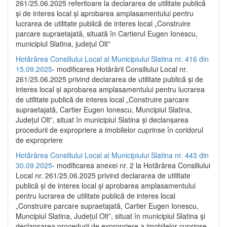
261/25.06.2025 referitoare la declararea de utilitate publică
și de interes local și aprobarea amplasamentului pentru
lucrarea de utilitate publică de interes local „Construire
parcare supraetajată, situată în Cartierul Eugen Ionescu,
municipiul Slatina, județul Olt”
Hotărârea Consiliului Local al Municipiului Slatina nr. 416 din
15.09.2025
- modificarea Hotărârii Consiliului Local nr.
261/25.06.2025 privind declararea de utilitate publică și de
interes local și aprobarea amplasamentului pentru lucrarea
de utilitate publică de interes local „Construire parcare
supraetajată, Cartier Eugen Ionescu, Muncipiul Slatina,
Județul Olt”, situat în municipiul Slatina și declanșarea
procedurii de expropriere a imobilelor cuprinse în coridorul
de expropriere
Hotărârea Consiliului Local al Municipiului Slatina nr. 443 din
30.09.2025
- modificarea anexei nr. 2 la Hotărârea Consiliului
Local nr. 261/25.06.2025 privind declararea de utilitate
publică şi de interes local şi aprobarea amplasamentului
pentru lucrarea de utilitate publică de interes local
„Construire parcare supraetajată, Cartier Eugen Ionescu,
Muncipiul Slatina, Judeţul Olt”, situat în municipiul Slatina şi
declanşarea procedurii de expropriere a imobilelor cuprinse