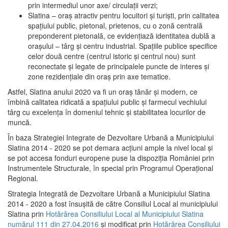
prin intermediul unor axe/ circulații verzi;
Slatina – oraş atractiv pentru locuitori şi turişti, prin calitatea
spaţiului public, pietonal, prietenos, cu o zonă centrală
preponderent pietonală, ce evidenţiază identitatea dublă a
oraşului – târg şi centru industrial. Spaţiile publice specifice
celor două centre (centrul istoric şi centrul nou) sunt
reconectate şi legate de principalele puncte de interes şi
zone rezidenţiale din oraş prin axe tematice.
Astfel, Slatina anului 2020 va fi un oraş tânăr şi modern, ce
îmbină calitatea ridicată a spaţiului public şi farmecul vechiului
târg cu excelenţa în domeniul tehnic şi stabilitatea locurilor de
muncă.
În baza Strategiei Integrate de Dezvoltare Urbană a Municipiului
Slatina 2014 - 2020 se pot demara acţiuni ample la nivel local şi
se pot accesa fonduri europene puse la dispoziţia României prin
Instrumentele Structurale, în special prin Programul Operațional
Regional.
Strategia Integrată de Dezvoltare Urbană a Municipiului Slatina
2014 - 2020 a fost însuşită de către Consiliul Local al municipiului
Slatina prin
Hotărârea Consiliului Local al Municipiului Slatina
numărul 111 din 27.04.2016
și modificat prin
Hotărârea Consiliului