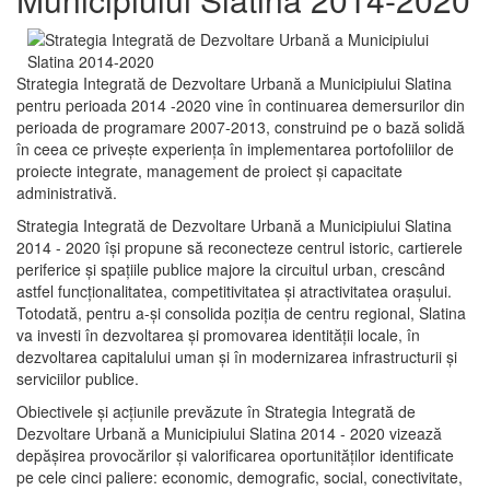
Strategia Integrată de Dezvoltare Urbană a Municipiului Slatina
pentru perioada 2014 -2020 vine în continuarea demersurilor din
perioada de programare 2007-2013, construind pe o bază solidă
în ceea ce priveşte experienţa în implementarea portofoliilor de
proiecte integrate, management de proiect și capacitate
administrativă.
Strategia Integrată de Dezvoltare Urbană a Municipiului Slatina
2014 - 2020 își propune să reconecteze centrul istoric, cartierele
periferice şi spaţiile publice majore la circuitul urban, crescând
astfel funcţionalitatea, competitivitatea şi atractivitatea oraşului.
Totodată, pentru a-şi consolida poziţia de centru regional, Slatina
va investi în dezvoltarea şi promovarea identităţii locale, în
dezvoltarea capitalului uman şi în modernizarea infrastructurii şi
serviciilor publice.
Obiectivele şi acţiunile prevăzute în Strategia Integrată de
Dezvoltare Urbană a Municipiului Slatina 2014 - 2020 vizează
depășirea provocărilor şi valorificarea oportunităţilor identificate
pe cele cinci paliere: economic, demografic, social, conectivitate,