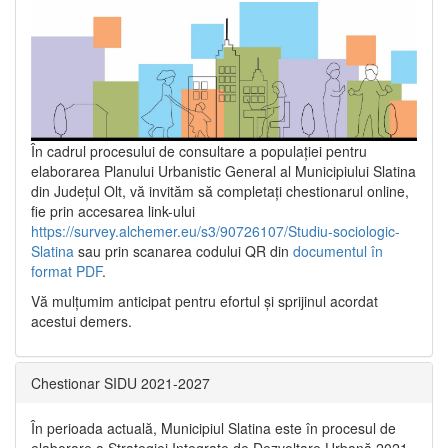
În cadrul procesului de consultare a populaţiei pentru
elaborarea Planului Urbanistic General al Municipiului Slatina
din Județul Olt, vă invităm să completați chestionarul online,
fie prin accesarea link-ului
https://survey.alchemer.eu/s3/90726107/Studiu-sociologic-
Slatina
sau prin scanarea codului QR din
documentul în
format PDF
.
Vă mulţumim anticipat pentru efortul şi sprijinul acordat
acestui demers.
Chestionar SIDU 2021-2027
În perioada actuală, Municipiul Slatina este în procesul de
elaborare a Strategiei Integrate de Dezvoltare Urbană 2021‐