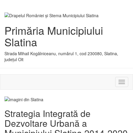
Primăria Municipiului
Slatina
Strada Mihail Kogălniceanu, numărul 1, cod 230080, Slatina,
județul Olt
Activ
sau
dezac
meniu
Strategia Integrată de
Dezvoltare Urbană a
Municipiului Slatina 2014-2020