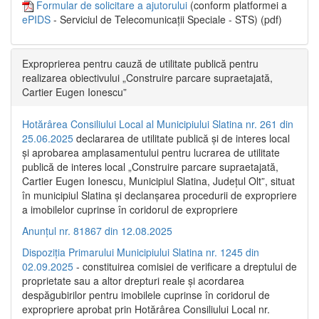
Formular de solicitare a ajutorului
(conform platformei a
ePIDS
- Serviciul de Telecomunicații Speciale - STS) (pdf)
Exproprierea pentru cauză de utilitate publică pentru
realizarea obiectivului „Construire parcare supraetajată,
Cartier Eugen Ionescu”
Hotărârea Consiliului Local al Municipiului Slatina nr. 261 din
25.06.2025
declararea de utilitate publică și de interes local
și aprobarea amplasamentului pentru lucrarea de utilitate
publică de interes local „Construire parcare supraetajată,
Cartier Eugen Ionescu, Municipiul Slatina, Județul Olt”, situat
în municipiul Slatina și declanșarea procedurii de expropriere
a imobilelor cuprinse în coridorul de expropriere
Anunțul nr. 81867 din 12.08.2025
Dispoziția Primarului Municipiului Slatina nr. 1245 din
02.09.2025
- constituirea comisiei de verificare a dreptului de
proprietate sau a altor drepturi reale și acordarea
despăgubirilor pentru imobilele cuprinse în coridorul de
expropriere aprobat prin Hotărârea Consiliului Local nr.