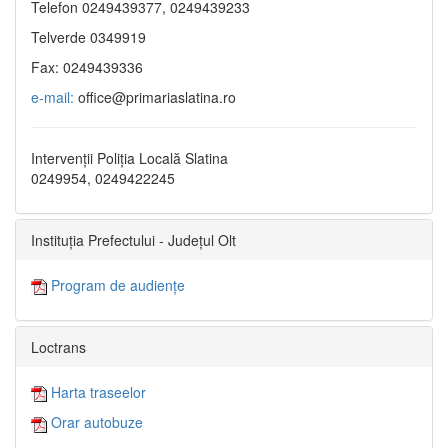
Telefon 0249439377, 0249439233
Telverde 0349919
Fax: 0249439336
e-mail:
office@primariaslatina.ro
Intervenții Poliția Locală Slatina
0249954, 0249422245
Instituția Prefectului - Județul Olt
Program de audiențe
Loctrans
Harta traseelor
Orar autobuze