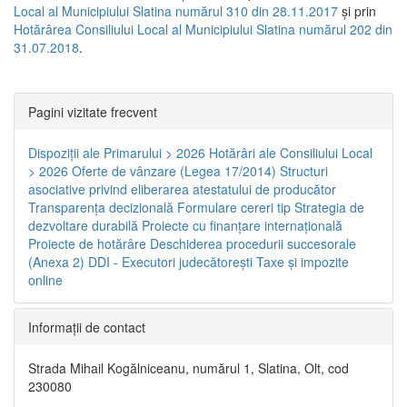
Local al Municipiului Slatina numărul 310 din 28.11.2017
și prin
Hotărârea Consiliului Local al Municipiului Slatina numărul 202 din
31.07.2018
.
Pagini vizitate frecvent
Dispoziţii ale Primarului > 2026
Hotărâri ale Consiliului Local
> 2026
Oferte de vânzare (Legea 17/2014)
Structuri
asociative privind eliberarea atestatului de producător
Transparenţa decizională
Formulare cereri tip
Strategia de
dezvoltare durabilă
Proiecte cu finanţare internaţională
Proiecte de hotărâre
Deschiderea procedurii succesorale
(Anexa 2)
DDI - Executori judecătorești
Taxe şi impozite
online
Informaţii de contact
Strada Mihail Kogălniceanu, numărul 1, Slatina, Olt, cod
230080