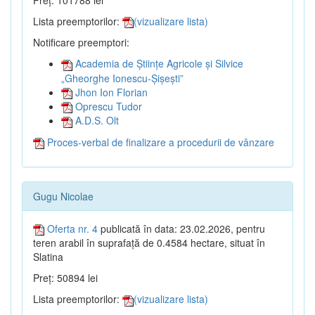
Preț: 101788 lei
Lista preemptorilor:
(vizualizare lista)
Notificare preemptori:
Academia de Științe Agricole și Silvice
„Gheorghe Ionescu-Șișești”
Jhon Ion Florian
Oprescu Tudor
A.D.S. Olt
Proces-verbal de finalizare a procedurii de vânzare
Gugu Nicolae
Oferta nr. 4
publicată în data: 23.02.2026, pentru
teren arabil în suprafață de 0.4584 hectare, situat în
Slatina
Preț: 50894 lei
Lista preemptorilor:
(vizualizare lista)