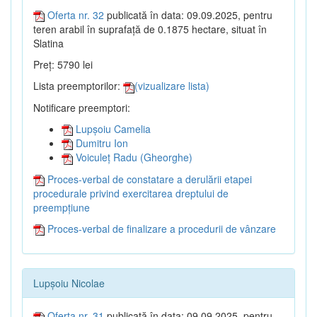
Oferta nr. 32
publicată în data: 09.09.2025, pentru
teren arabil în suprafață de 0.1875 hectare, situat în
Slatina
Preț: 5790 lei
Lista preemptorilor:
(vizualizare lista)
Notificare preemptori:
Lupșoiu Camelia
Dumitru Ion
Voiculeț Radu (Gheorghe)
Proces-verbal de constatare a derulării etapei
procedurale privind exercitarea dreptului de
preempțiune
Proces-verbal de finalizare a procedurii de vânzare
Lupșoiu Nicolae
Oferta nr. 31
publicată în data: 09.09.2025, pentru