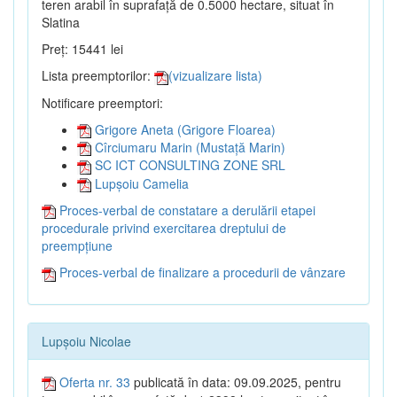
teren arabil în suprafață de 0.5000 hectare, situat în
Slatina
Preț: 15441 lei
Lista preemptorilor:
(vizualizare lista)
Notificare preemptori:
Grigore Aneta (Grigore Floarea)
Cîrciumaru Marin (Mustață Marin)
SC ICT CONSULTING ZONE SRL
Lupșoiu Camelia
Proces-verbal de constatare a derulării etapei
procedurale privind exercitarea dreptului de
preempțiune
Proces-verbal de finalizare a procedurii de vânzare
Lupșoiu Nicolae
Oferta nr. 33
publicată în data: 09.09.2025, pentru