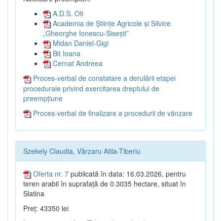
A.D.S. Olt
Academia de Științe Agricole și Silvice
„Gheorghe Ionescu-Sisești”
Midan Daniel-Gigi
Bit Ioana
Cernat Andreea
Proces-verbal de constatare a derulării etapei
procedurale privind exercitarea dreptului de
preempțiune
Proces-verbal de finalizare a procedurii de vânzare
Szekely Claudia, Vărzaru Atila-Tiberiu
Oferta nr. 7
publicată în data: 16.03.2026, pentru
teren arabil în suprafață de 0.3035 hectare, situat în
Slatina
Preț: 43350 lei