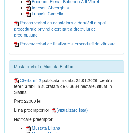
Bobeanu Elena, Bobeanu Adi-Viorel
Ionescu Gheorghița
Lupșoiu Camelia
Proces-verbal de constatare a derulării etapei
procedurale privind exercitarea dreptului de
preempțiune
Proces-verbal de finalizare a procedurii de vânzare
Mustata Marin, Mustata Emilian
Oferta nr. 2
publicată în data: 28.01.2026, pentru
teren arabil în suprafață de 0.3664 hectare, situat în
Slatina
Preț: 22000 lei
Lista preemptorilor:
(vizualizare lista)
Notificare preemptori:
Mustata Liliana