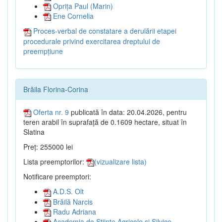
Oprița Paul (Marin)
Ene Cornelia
Proces-verbal de constatare a derulării etapei
procedurale privind exercitarea dreptului de
preempțiune
Brăila Florina-Corina
Oferta nr. 9
publicată în data: 20.04.2026, pentru
teren arabil în suprafață de 0.1609 hectare, situat în
Slatina
Preț: 255000 lei
Lista preemptorilor:
(vizualizare lista)
Notificare preemptori:
A.D.S. Olt
Brăilă Narcis
Radu Adriana
Academia de Științe Agricole și Silvice