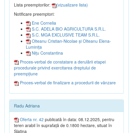
Lista preemptorilor:
(vizualizare lista)
Notificare preemptori:
Ene Cornelia
S.C. ADELA BIO AGRICULTURA S.R.L.
S.C. MGA EXCLUSIVE TEAM S.R.L.
Olteanu Cristian-Nicolae și Olteanu Elena-
Luminița
Nițu Constantina
Proces-verbal de constatare a derulării etapei
procedurale privind exercitarea dreptului de
preempțiune
Proces-verbal de finalizare a procedurii de vânzare
Radu Adriana
Oferta nr. 42
publicată în data: 08.12.2025, pentru
teren arabil în suprafață de 0.1800 hectare, situat în
Slatina