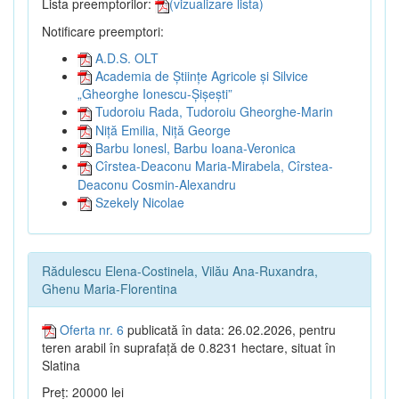
Lista preemptorilor:
(vizualizare lista)
Notificare preemptori:
A.D.S. OLT
Academia de Științe Agricole și Silvice
„Gheorghe Ionescu-Șișești”
Tudoroiu Rada, Tudoroiu Gheorghe-Marin
Niță Emilia, Niță George
Barbu Ionesl, Barbu Ioana-Veronica
Cîrstea-Deaconu Maria-Mirabela, Cîrstea-
Deaconu Cosmin-Alexandru
Szekely Nicolae
Rădulescu Elena-Costinela, Vilău Ana-Ruxandra,
Ghenu Maria-Florentina
Oferta nr. 6
publicată în data: 26.02.2026, pentru
teren arabil în suprafață de 0.8231 hectare, situat în
Slatina
Preț: 20000 lei