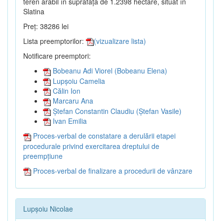
teren arabil în suprafață de 1.2398 hectare, situat în
Slatina
Preț: 38286 lei
Lista preemptorilor:
(vizualizare lista)
Notificare preemptori:
Bobeanu Adi Viorel (Bobeanu Elena)
Lupșoiu Camelia
Călin Ion
Marcaru Ana
Ștefan Constantin Claudiu (Ștefan Vasile)
Ivan Emilia
Proces-verbal de constatare a derulării etapei
procedurale privind exercitarea dreptului de
preempțiune
Proces-verbal de finalizare a procedurii de vânzare
Lupșoiu Nicolae