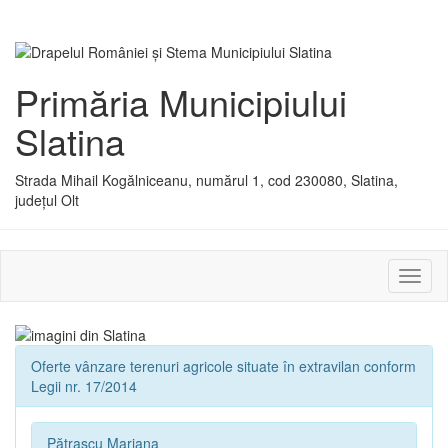
Primăria Municipiului
Slatina
Strada Mihail Kogălniceanu, numărul 1, cod 230080, Slatina,
județul Olt
Activ
sau
dezac
meniu
Oferte vânzare terenuri agricole situate în extravilan conform
Legii nr. 17/2014
Pătrașcu Mariana