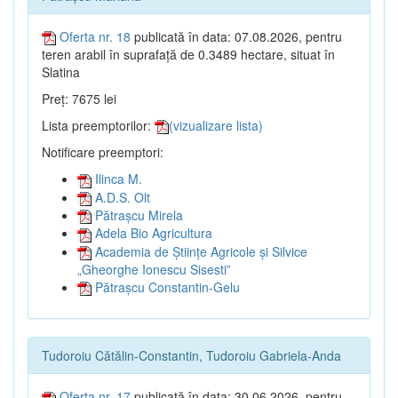
Oferta nr. 18
publicată în data: 07.08.2026, pentru
teren arabil în suprafață de 0.3489 hectare, situat în
Slatina
Preț: 7675 lei
Lista preemptorilor:
(vizualizare lista)
Notificare preemptori:
Ilinca M.
A.D.S. Olt
Pătrașcu Mirela
Adela Bio Agricultura
Academia de Științe Agricole și Silvice
„Gheorghe Ionescu Sisesti”
Pătrașcu Constantin-Gelu
Tudoroiu Cătălin-Constantin, Tudoroiu Gabriela-Anda
Oferta nr. 17
publicată în data: 30.06.2026, pentru