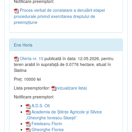
Notificare preemptori:
Proces-verbal de constatare a derulării etapei
procedurale privind exercitarea dreptului de
preempțiune
Ene Horia
Oferta nr. 10
publicată în data: 12.05.2026, pentru
teren arabil în suprafață de 0.0776 hectare, situat în
Slatina
Preț: 10000 lei
Lista preemptorilor:
(vizualizare lista)
Notificare preemptori:
A.D.S. Olt
Academia de Științe Agricole și Silvice
„Gheorghe Ionescu-Sisești”
Feteleanu Florin
Gheorghe Florea