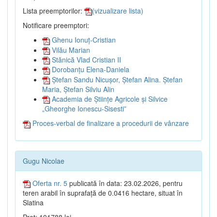
Lista preemptorilor:
(vizualizare lista)
Notificare preemptori:
Ghenu Ionuț-Cristian
Vilău Marian
Stănică Vlad Cristian II
Dorobanțu Elena-Daniela
Ștefan Sandu Nicușor, Ștefan Alina. Ștefan
Maria, Ștefan Silviu Alin
Academia de Științe Agricole și Silvice
„Gheorghe Ionescu-Sisesti”
Proces-verbal de finalizare a procedurii de vânzare
Gugu Nicolae
Oferta nr. 5
publicată în data: 23.02.2026, pentru
teren arabil în suprafață de 0.0416 hectare, situat în
Slatina