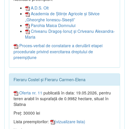
A.D.S. Olt
Academia de Științe Agricole și Silvice
„Gheorghe Ionescu-Sisești”
Parohia Maica Domnului
Criveanu Dragoș-Ionuț și Criveanu Alexandra-
Maria
Proces-verbal de constatare a derulării etapei
procedurale privind exercitarea dreptului de
preempțiune
Fieraru Costel și Fieraru Carmen-Elena
Oferta nr. 11
publicată în data: 19.05.2026, pentru
teren arabil în suprafață de 0.9982 hectare, situat în
Slatina
Preț: 30000 lei
Lista preemptorilor:
(vizualizare lista)