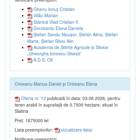
Ghenu Ionuț-Cristian
Vilău Marian
Stănică Vlad Cristian II
Dorobanțu Elena Daniela
Ștefan Sandu Nicușor, Ștefan Alina, Ștefan
Maria, Ștefan Silviu Alin
Academia de Științe Agricole și Silvice
„Gheorghe Ionescu-Sisești”
A.D.S. Olt
Criveanu Marius-Daniel și Criveanu Elena
Oferta nr. 12
publicată în data: 03.06.2026, pentru
teren arabil în suprafață de 0.7500 hectare, situat în
Slatina
Preț: 1875000 lei
Lista preemptorilor:
(vizualizare lista)
Notificare preemptori: