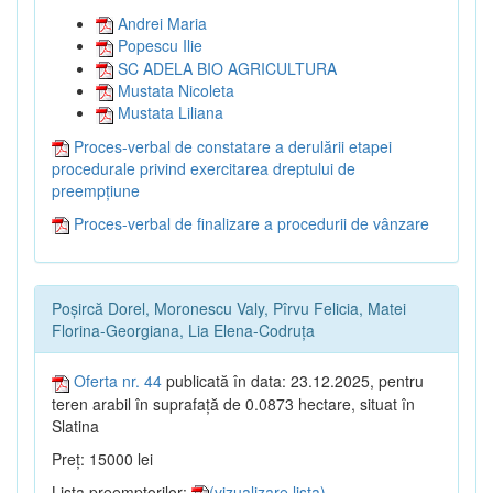
Andrei Maria
Popescu Ilie
SC ADELA BIO AGRICULTURA
Mustata Nicoleta
Mustata Liliana
Proces-verbal de constatare a derulării etapei
procedurale privind exercitarea dreptului de
preempțiune
Proces-verbal de finalizare a procedurii de vânzare
Poșircă Dorel, Moronescu Valy, Pîrvu Felicia, Matei
Florina-Georgiana, Lia Elena-Codruța
Oferta nr. 44
publicată în data: 23.12.2025, pentru
teren arabil în suprafață de 0.0873 hectare, situat în
Slatina
Preț: 15000 lei
Lista preemptorilor:
(vizualizare lista)