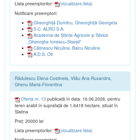
Lista preemptorilor:
(vizualizare lista)
Notificare preemptori:
Gheorghiță Dumitru, Gheorghiță Georgeta
S.C. ALRO S.A.
Academia de Științe Agricole și Silvice
„Gheorghe Ionescu-Sisești”
Călinescu Niculina, Baicu Niculina
A.D.S. Olt
Rădulescu Elena-Costinela, Vilău Ana-Ruxandra,
Ghenu Maria-Florentina
Oferta nr. 13
publicată în data: 16.06.2026, pentru
teren arabil în suprafață de 1.6418 hectare, situat în
Slatina
Preț: 20000 lei
Lista preemptorilor:
(vizualizare lista)
Notificare preemptori: