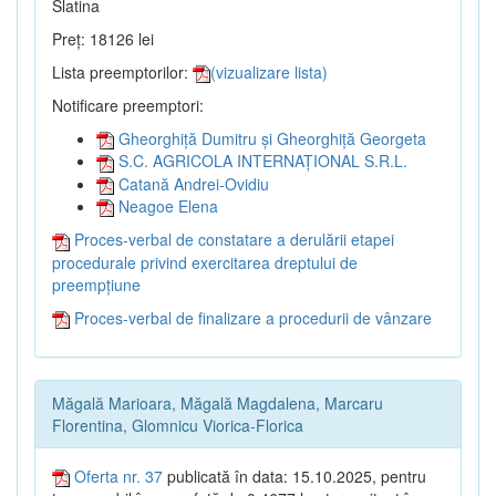
Slatina
Preț: 18126 lei
Lista preemptorilor:
(vizualizare lista)
Notificare preemptori:
Gheorghiță Dumitru și Gheorghiță Georgeta
S.C. AGRICOLA INTERNAȚIONAL S.R.L.
Catană Andrei-Ovidiu
Neagoe Elena
Proces-verbal de constatare a derulării etapei
procedurale privind exercitarea dreptului de
preempțiune
Proces-verbal de finalizare a procedurii de vânzare
Măgală Marioara, Măgală Magdalena, Marcaru
Florentina, Glomnicu Viorica-Florica
Oferta nr. 37
publicată în data: 15.10.2025, pentru