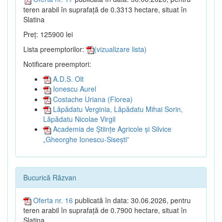
teren arabil în suprafață de 0.3313 hectare, situat în
Slatina
Preț: 125900 lei
Lista preemptorilor:
(vizualizare lista)
Notificare preemptori:
A.D.S. Olt
Ionescu Aurel
Costache Uriana (Florea)
Lăpădatu Verginia, Lăpădatu Mihai Sorin,
Lăpădatu Nicolae Virgil
Academia de Științe Agricole și Silvice
„Gheorghe Ionescu-Sisești”
Bucurică Răzvan
Oferta nr. 16
publicată în data: 30.06.2026, pentru
teren arabil în suprafață de 0.7900 hectare, situat în
Slatina