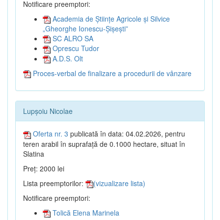
Notificare preemptori:
Academia de Științe Agricole și Silvice
„Gheorghe Ionescu-Șișești”
SC ALRO SA
Oprescu Tudor
A.D.S. Olt
Proces-verbal de finalizare a procedurii de vânzare
Lupșoiu Nicolae
Oferta nr. 3
publicată în data: 04.02.2026, pentru
teren arabil în suprafață de 0.1000 hectare, situat în
Slatina
Preț: 2000 lei
Lista preemptorilor:
(vizualizare lista)
Notificare preemptori:
Tolică Elena Marinela