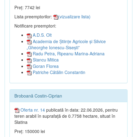
Preț: 7742 lei
Lista preemptorilor:
(vizualizare lista)
Notificare preemptori:
A.D.S. Olt
Academia de Științe Agricole și Silvice
„Gheorghe Ionescu-Sisești”
Radu Petra, Ripeanu Marina-Adriana
Stancu Mitica
Goran Florea
Patriche Cătălin Constantin
Broboană Costin-Ciprian
Oferta nr. 14
publicată în data: 22.06.2026, pentru
teren arabil în suprafață de 0.7758 hectare, situat în
Slatina
Preț: 150000 lei