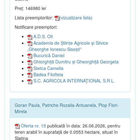
Preț: 146980 lei
Lista preemptorilor:
(vizualizare lista)
Notificare preemptori:
A.D.S. Olt
Academia de Științe Agricole și Silvice
„Gheorghe Ionescu-Sisești”
Bucurică Daniel
Ghiorghiță Dumitru și Gheorghiță Georgeta
Stetca Camelia
Badea Filofteia
S.C. AGRICOLA INTERNAȚIONAL S.R.L.
Goran Paula, Patriche Rozalia-Antuanela, Plop Flori-
Mirela
Oferta nr. 15
publicată în data: 26.06.2026, pentru
teren arabil în suprafață de 0.0553 hectare, situat în
Slatina