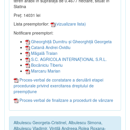
teren arabil în suprafață de 0.4677 hectare, situat în
Slatina
Preț: 14031 lei
Lista preemptorilor:
(vizualizare lista)
Notificare preemptori:
Gheorghiță Dumitru și Gheorghiță Georgeta
Catană Andrei-Ovidiu
Măgală Traian
S.C. AGRICOLA INTERNAȚIONAL S.R.L.
Bocăniciu Tiberiu
Marcaru Marian
Proces-verbal de constatare a derulării etapei
procedurale privind exercitarea dreptului de
preempțiune
Proces-verbal de finalizare a procedurii de vânzare
Albulescu Georgeta-Cristinel, Albulescu Simona,
Albulescu Vladimir, Vintilă Andreea,Rolea Roxana-