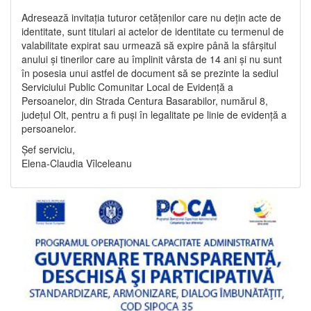
Adresează invitația tuturor cetățenilor care nu dețin acte de
identitate, sunt titulari ai actelor de identitate cu termenul de
valabilitate expirat sau urmează să expire până la sfârșitul
anului și tinerilor care au împlinit vârsta de 14 ani și nu sunt
în posesia unui astfel de document să se prezinte la sediul
Serviciului Public Comunitar Local de Evidență a
Persoanelor, din Strada Centura Basarabilor, numărul 8,
județul Olt, pentru a fi puși în legalitate pe linie de evidență a
persoanelor.
Șef serviciu,
Elena-Claudia Vîlceleanu