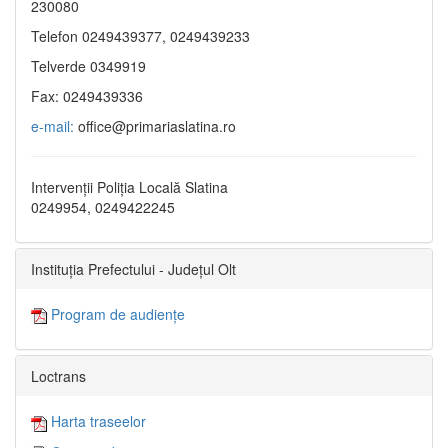
230080
Telefon 0249439377, 0249439233
Telverde 0349919
Fax: 0249439336
e-mail:
office@primariaslatina.ro
Intervenții Poliția Locală Slatina
0249954, 0249422245
Instituția Prefectului - Județul Olt
Program de audiențe
Loctrans
Harta traseelor