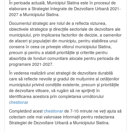
În perioada actuală, Municipiul Slatina este în procesul de
elaborare a Strategiei Integrate de Dezvoltare Urbană 2021‐
2027 a Municipiului Slatina.
Documentul strategic are rolul de a reflecta viziunea,
obiectivele strategice și direcțiile sectoriale de dezvoltare ale
municipiului, prin implicarea factorilor de decizie, a oamenilor
de afaceri și populației din municipiu, pentru stabilirea unui
consens în ceea ce privește viitorul municipiului Slatina,
precum și pentru a stabili prioritățile și criteriile pentru
absorbția de fonduri comunitare alocate pentru perioada de
programare 2021-2027.
În vederea realizării unei strategii de dezvoltare durabilă
care să reflecte nevoile și gradul de mulțumire al cetățenilor
municipiului privind condițiile existente, precum și prioritățile
de dezvoltare viitoare, vă rugăm să ne sprijiniți în
identificarea acestora prin completarea următorului
chestionar
Completând acest
chestionar
de 7-10 minute ne veți ajuta să
colectam cele mai valoroase informații pentru redactarea
Strategiei de Dezvoltare Urbană a Municipiului Slatina.