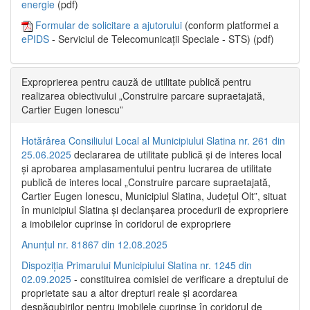
energie
(pdf)
Formular de solicitare a ajutorului
(conform platformei a
ePIDS
- Serviciul de Telecomunicații Speciale - STS) (pdf)
Exproprierea pentru cauză de utilitate publică pentru
realizarea obiectivului „Construire parcare supraetajată,
Cartier Eugen Ionescu”
Hotărârea Consiliului Local al Municipiului Slatina nr. 261 din
25.06.2025
declararea de utilitate publică și de interes local
și aprobarea amplasamentului pentru lucrarea de utilitate
publică de interes local „Construire parcare supraetajată,
Cartier Eugen Ionescu, Municipiul Slatina, Județul Olt”, situat
în municipiul Slatina și declanșarea procedurii de expropriere
a imobilelor cuprinse în coridorul de expropriere
Anunțul nr. 81867 din 12.08.2025
Dispoziția Primarului Municipiului Slatina nr. 1245 din
02.09.2025
- constituirea comisiei de verificare a dreptului de
proprietate sau a altor drepturi reale și acordarea
despăgubirilor pentru imobilele cuprinse în coridorul de