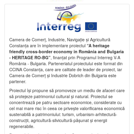
Camera de Comerț, Industrie, Navigație și Agricultură
Constanța are în implementare proiectul
“A heritage
friendly cross-border economy in România and Bulgaria
- HERITAGE RO-BG”
, finanțat prin Programul Interreg V-A
România - Bulgaria. Parteneriatul proiectului este format din
CCINA Constanța, care are calitate de leader de proiect, iar
Camera de Comerț și Industrie Dobrich din Bulgaria este
partener.
Proiectul își propune să promoveze un mediu de afaceri care
să protejeze patrimoniul cultural și natural. Proiectul se
concentrează pe patru sectoare economice, considerate cu
cel mai mare risc în ceea ce privește valorificarea economică
sustenabilă a patrimoniului: turism, urbanism-arhitectură-
construcții, agricultură-silvicultură-pășunat și energii
regenerabile.