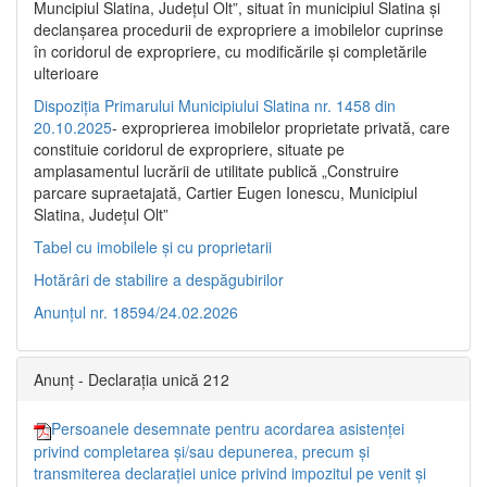
Muncipiul Slatina, Judeţul Olt”, situat în municipiul Slatina şi
declanşarea procedurii de expropriere a imobilelor cuprinse
în coridorul de expropriere, cu modificările şi completările
ulterioare
Dispoziția Primarului Municipiului Slatina nr. 1458 din
20.10.2025
- exproprierea imobilelor proprietate privată, care
constituie coridorul de expropriere, situate pe
amplasamentul lucrării de utilitate publică „Construire
parcare supraetajată, Cartier Eugen Ionescu, Municipiul
Slatina, Județul Olt”
Tabel cu imobilele și cu proprietarii
Hotărâri de stabilire a despăgubirilor
Anunțul nr. 18594/24.02.2026
Anunț - Declarația unică 212
Persoanele desemnate pentru acordarea asistenței
privind completarea și/sau depunerea, precum și
transmiterea declarației unice privind impozitul pe venit și