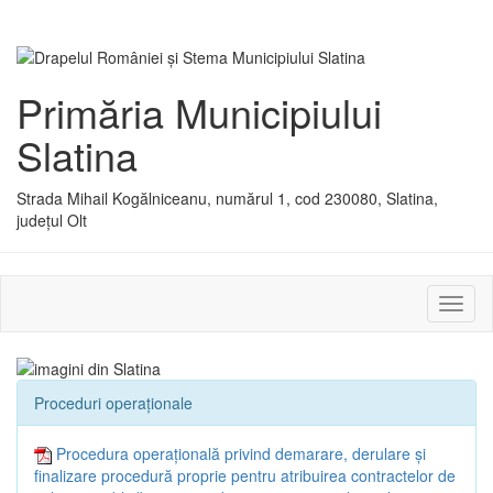
Primăria Municipiului
Slatina
Strada Mihail Kogălniceanu, numărul 1, cod 230080, Slatina,
județul Olt
Activ
sau
dezac
meniu
Proceduri operaționale
Procedura operațională privind demarare, derulare și
finalizare procedură proprie pentru atribuirea contractelor de