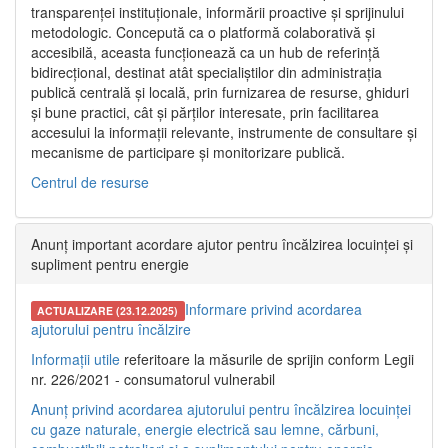
transparenței instituționale, informării proactive și sprijinului
metodologic. Concepută ca o platformă colaborativă și
accesibilă, aceasta funcționează ca un hub de referință
bidirecțional, destinat atât specialiștilor din administrația
publică centrală și locală, prin furnizarea de resurse, ghiduri
și bune practici, cât și părților interesate, prin facilitarea
accesului la informații relevante, instrumente de consultare și
mecanisme de participare și monitorizare publică.
Centrul de resurse
Anunț important acordare ajutor pentru încălzirea locuinței și
supliment pentru energie
Informare privind acordarea
ACTUALIZARE (23.12.2025)
ajutorului pentru încălzire
Informații utile
referitoare la măsurile de sprijin conform Legii
nr. 226/2021 - consumatorul vulnerabil
Anunț privind acordarea ajutorului pentru încălzirea locuinței
cu gaze naturale, energie electrică sau lemne, cărbuni,