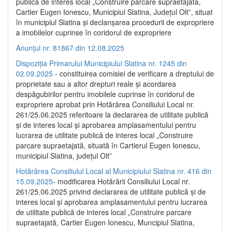
publică de interes local „Construire parcare supraetajată,
Cartier Eugen Ionescu, Municipiul Slatina, Județul Olt”, situat
în municipiul Slatina și declanșarea procedurii de expropriere
a imobilelor cuprinse în coridorul de expropriere
Anunțul nr. 81867 din 12.08.2025
Dispoziția Primarului Municipiului Slatina nr. 1245 din
02.09.2025
- constituirea comisiei de verificare a dreptului de
proprietate sau a altor drepturi reale și acordarea
despăgubirilor pentru imobilele cuprinse în coridorul de
expropriere aprobat prin Hotărârea Consiliului Local nr.
261/25.06.2025 referitoare la declararea de utilitate publică
și de interes local și aprobarea amplasamentului pentru
lucrarea de utilitate publică de interes local „Construire
parcare supraetajată, situată în Cartierul Eugen Ionescu,
municipiul Slatina, județul Olt”
Hotărârea Consiliului Local al Municipiului Slatina nr. 416 din
15.09.2025
- modificarea Hotărârii Consiliului Local nr.
261/25.06.2025 privind declararea de utilitate publică și de
interes local și aprobarea amplasamentului pentru lucrarea
de utilitate publică de interes local „Construire parcare
supraetajată, Cartier Eugen Ionescu, Muncipiul Slatina,