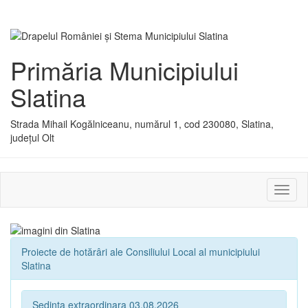
Primăria Municipiului
Slatina
Strada Mihail Kogălniceanu, numărul 1, cod 230080, Slatina,
județul Olt
Activ
sau
dezac
meniu
Proiecte de hotărâri ale Consiliului Local al municipiului
Slatina
Sedinta extraordinara 03.08.2026