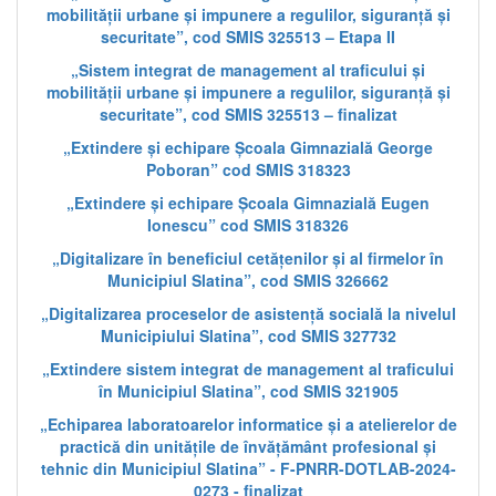
mobilității urbane și impunere a regulilor, siguranță și
securitate”, cod SMIS 325513 – Etapa II
„Sistem integrat de management al traficului și
mobilității urbane și impunere a regulilor, siguranță și
securitate”, cod SMIS 325513 – finalizat
„Extindere și echipare Școala Gimnazială George
Poboran” cod SMIS 318323
„Extindere și echipare Școala Gimnazială Eugen
Ionescu” cod SMIS 318326
„Digitalizare în beneficiul cetățenilor și al firmelor în
Municipiul Slatina”, cod SMIS 326662
„Digitalizarea proceselor de asistență socială la nivelul
Municipiului Slatina”, cod SMIS 327732
„Extindere sistem integrat de management al traficului
în Municipiul Slatina”, cod SMIS 321905
„Echiparea laboratoarelor informatice și a atelierelor de
practică din unitățile de învățământ profesional și
tehnic din Municipiul Slatina” - F-PNRR-DOTLAB-2024-
0273 - finalizat