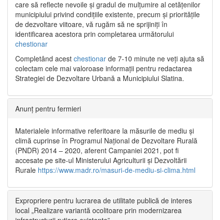
care să reflecte nevoile și gradul de mulțumire al cetățenilor
municipiului privind condițiile existente, precum și prioritățile
de dezvoltare viitoare, vă rugăm să ne sprijiniți în
identificarea acestora prin completarea următorului
chestionar
Completând acest
chestionar
de 7-10 minute ne veți ajuta să
colectam cele mai valoroase informații pentru redactarea
Strategiei de Dezvoltare Urbană a Municipiului Slatina.
Anunț pentru fermieri
Materialele informative referitoare la măsurile de mediu și
climă cuprinse în Programul Național de Dezvoltare Rurală
(PNDR) 2014 – 2020, aferent Campaniei 2021, pot fi
accesate pe site-ul Ministerului Agriculturii și Dezvoltării
Rurale
https://www.madr.ro/masuri-de-mediu-si-clima.html
Expropriere pentru lucrarea de utilitate publică de interes
local „Realizare variantă ocolitoare prin modernizarea
infrastructurii rutiere existente”