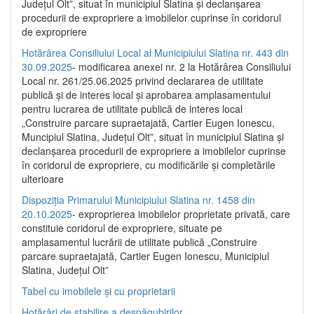
Județul Olt”, situat în municipiul Slatina și declanșarea
procedurii de expropriere a imobilelor cuprinse în coridorul
de expropriere
Hotărârea Consiliului Local al Municipiului Slatina nr. 443 din
30.09.2025
- modificarea anexei nr. 2 la Hotărârea Consiliului
Local nr. 261/25.06.2025 privind declararea de utilitate
publică şi de interes local şi aprobarea amplasamentului
pentru lucrarea de utilitate publică de interes local
„Construire parcare supraetajată, Cartier Eugen Ionescu,
Muncipiul Slatina, Judeţul Olt”, situat în municipiul Slatina şi
declanşarea procedurii de expropriere a imobilelor cuprinse
în coridorul de expropriere, cu modificările şi completările
ulterioare
Dispoziția Primarului Municipiului Slatina nr. 1458 din
20.10.2025
- exproprierea imobilelor proprietate privată, care
constituie coridorul de expropriere, situate pe
amplasamentul lucrării de utilitate publică „Construire
parcare supraetajată, Cartier Eugen Ionescu, Municipiul
Slatina, Județul Olt”
Tabel cu imobilele și cu proprietarii
Hotărâri de stabilire a despăgubirilor