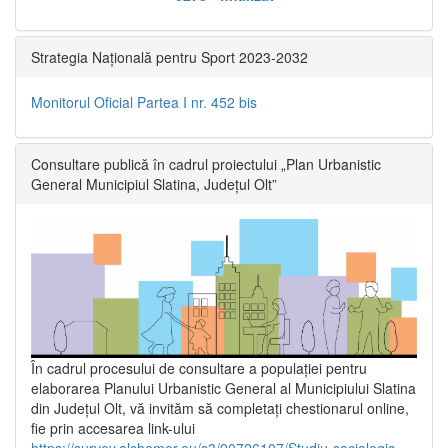
Strategia Națională pentru Sport 2023-2032
Monitorul Oficial Partea I nr. 452 bis
Consultare publică în cadrul proiectului „Plan Urbanistic
General Municipiul Slatina, Județul Olt”
În cadrul procesului de consultare a populaţiei pentru
elaborarea Planului Urbanistic General al Municipiului Slatina
din Județul Olt, vă invităm să completați chestionarul online,
fie prin accesarea link-ului
https://survey.alchemer.eu/s3/90726107/Studiu-sociologic-