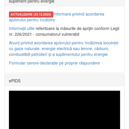
supliment pentru energie
Informare privind acordarea
ACTUALIZARE (23.12.2025)
ajutorului pentru încălzire
Informații utile
referitoare la măsurile de sprijin conform Legii
nr. 226/2021 - consumatorul vulnerabil
Anunț privind acordarea ajutorului pentru încălzirea locuinței
cu gaze naturale, energie electrică sau lemne, cărbuni,
combustibili petrolieri și a suplimentului pentru energie
Formular cerere-declarație pe proprie răspundere
ePIDS