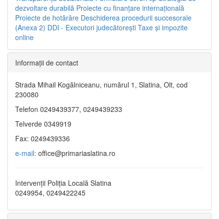
dezvoltare durabilă
Proiecte cu finanţare internaţională
Proiecte de hotărâre
Deschiderea procedurii succesorale
(Anexa 2)
DDI - Executori judecătorești
Taxe şi impozite
online
Informaţii de contact
Strada Mihail Kogălniceanu, numărul 1, Slatina, Olt, cod
230080
Telefon 0249439377, 0249439233
Telverde 0349919
Fax: 0249439336
e-mail:
office@primariaslatina.ro
Intervenții Poliția Locală Slatina
0249954, 0249422245