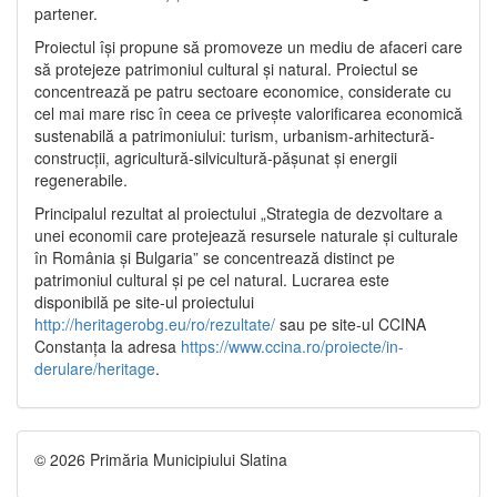
partener.
Proiectul își propune să promoveze un mediu de afaceri care
să protejeze patrimoniul cultural și natural. Proiectul se
concentrează pe patru sectoare economice, considerate cu
cel mai mare risc în ceea ce privește valorificarea economică
sustenabilă a patrimoniului: turism, urbanism-arhitectură-
construcții, agricultură-silvicultură-pășunat și energii
regenerabile.
Principalul rezultat al proiectului „Strategia de dezvoltare a
unei economii care protejează resursele naturale și culturale
în România și Bulgaria” se concentrează distinct pe
patrimoniul cultural și pe cel natural. Lucrarea este
disponibilă pe site-ul proiectului
http://heritagerobg.eu/ro/rezultate/
sau pe site-ul CCINA
Constanța la adresa
https://www.ccina.ro/proiecte/in-
derulare/heritage
.
© 2026 Primăria Municipiului Slatina