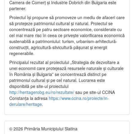
Camera de Comerț și Industrie Dobrich din Bulgaria este
partener.
Proiectul își propune să promoveze un mediu de afaceri care
să protejeze patrimoniul cultural și natural. Proiectul se
concentrează pe patru sectoare economice, considerate cu
cel mai mare risc în ceea ce privește valorificarea economică
sustenabilă a patrimoniului: turism, urbanism-arhitectură-
construcții, agricultură-silvicultură-pășunat și energii
regenerabile.
Principalul rezultat al proiectului „Strategia de dezvoltare a
unei economii care protejează resursele naturale și culturale
în România și Bulgaria” se concentrează distinct pe
patrimoniul cultural și pe cel natural. Lucrarea este
disponibilă pe site-ul proiectului
http://heritagerobg.eu/ro/rezultate/
sau pe site-ul CCINA
Constanța la adresa
https://www.ccina.ro/proiecte/in-
derulare/heritage
.
© 2026 Primăria Municipiului Slatina