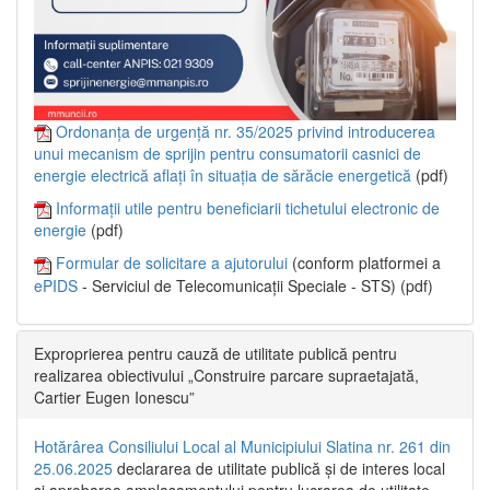
Ordonanța de urgență nr. 35/2025 privind introducerea
unui mecanism de sprijin pentru consumatorii casnici de
energie electrică aflați în situația de sărăcie energetică
(pdf)
Informații utile pentru beneficiarii tichetului electronic de
energie
(pdf)
Formular de solicitare a ajutorului
(conform platformei a
ePIDS
- Serviciul de Telecomunicații Speciale - STS) (pdf)
Exproprierea pentru cauză de utilitate publică pentru
realizarea obiectivului „Construire parcare supraetajată,
Cartier Eugen Ionescu”
Hotărârea Consiliului Local al Municipiului Slatina nr. 261 din
25.06.2025
declararea de utilitate publică și de interes local
și aprobarea amplasamentului pentru lucrarea de utilitate