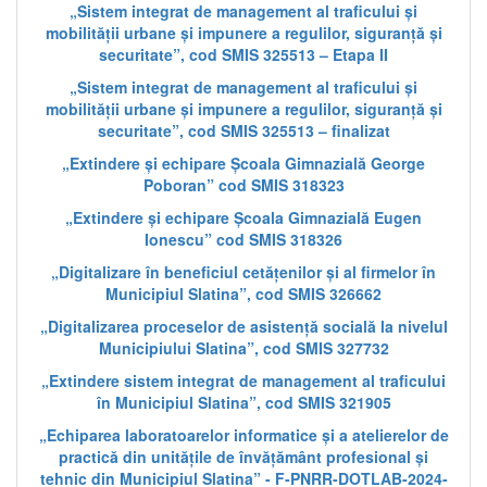
„Sistem integrat de management al traficului și
mobilității urbane și impunere a regulilor, siguranță și
securitate”, cod SMIS 325513 – Etapa II
„Sistem integrat de management al traficului și
mobilității urbane și impunere a regulilor, siguranță și
securitate”, cod SMIS 325513 – finalizat
„Extindere și echipare Școala Gimnazială George
Poboran” cod SMIS 318323
„Extindere și echipare Școala Gimnazială Eugen
Ionescu” cod SMIS 318326
„Digitalizare în beneficiul cetățenilor și al firmelor în
Municipiul Slatina”, cod SMIS 326662
„Digitalizarea proceselor de asistență socială la nivelul
Municipiului Slatina”, cod SMIS 327732
„Extindere sistem integrat de management al traficului
în Municipiul Slatina”, cod SMIS 321905
„Echiparea laboratoarelor informatice și a atelierelor de
practică din unitățile de învățământ profesional și
tehnic din Municipiul Slatina” - F-PNRR-DOTLAB-2024-