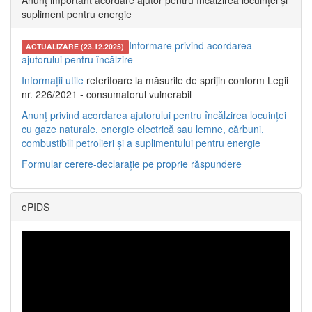
Anunț important acordare ajutor pentru încălzirea locuinței și
supliment pentru energie
Informare privind acordarea
ACTUALIZARE (23.12.2025)
ajutorului pentru încălzire
Informații utile
referitoare la măsurile de sprijin conform Legii
nr. 226/2021 - consumatorul vulnerabil
Anunț privind acordarea ajutorului pentru încălzirea locuinței
cu gaze naturale, energie electrică sau lemne, cărbuni,
combustibili petrolieri și a suplimentului pentru energie
Formular cerere-declarație pe proprie răspundere
ePIDS