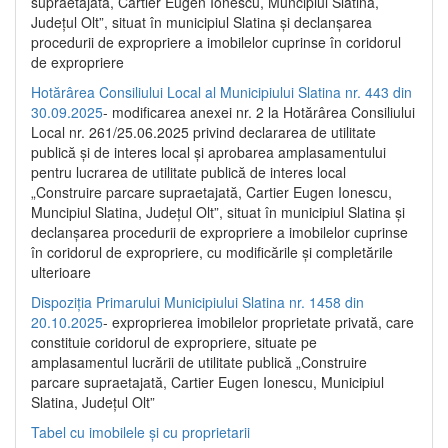
supraetajată, Cartier Eugen Ionescu, Muncipiul Slatina,
Județul Olt”, situat în municipiul Slatina și declanșarea
procedurii de expropriere a imobilelor cuprinse în coridorul
de expropriere
Hotărârea Consiliului Local al Municipiului Slatina nr. 443 din
30.09.2025
- modificarea anexei nr. 2 la Hotărârea Consiliului
Local nr. 261/25.06.2025 privind declararea de utilitate
publică şi de interes local şi aprobarea amplasamentului
pentru lucrarea de utilitate publică de interes local
„Construire parcare supraetajată, Cartier Eugen Ionescu,
Muncipiul Slatina, Judeţul Olt”, situat în municipiul Slatina şi
declanşarea procedurii de expropriere a imobilelor cuprinse
în coridorul de expropriere, cu modificările şi completările
ulterioare
Dispoziția Primarului Municipiului Slatina nr. 1458 din
20.10.2025
- exproprierea imobilelor proprietate privată, care
constituie coridorul de expropriere, situate pe
amplasamentul lucrării de utilitate publică „Construire
parcare supraetajată, Cartier Eugen Ionescu, Municipiul
Slatina, Județul Olt”
Tabel cu imobilele și cu proprietarii