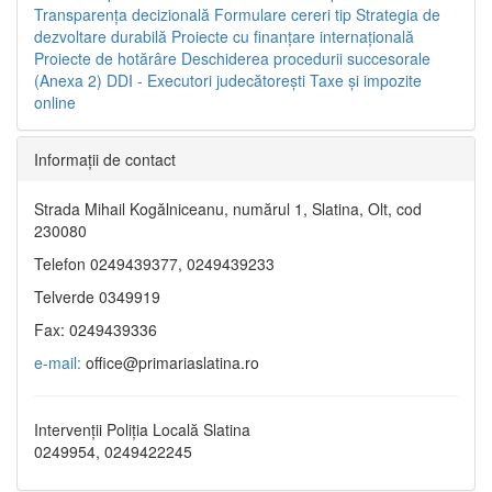
Transparenţa decizională
Formulare cereri tip
Strategia de
dezvoltare durabilă
Proiecte cu finanţare internaţională
Proiecte de hotărâre
Deschiderea procedurii succesorale
(Anexa 2)
DDI - Executori judecătorești
Taxe şi impozite
online
Informaţii de contact
Strada Mihail Kogălniceanu, numărul 1, Slatina, Olt, cod
230080
Telefon 0249439377, 0249439233
Telverde 0349919
Fax: 0249439336
e-mail:
office@primariaslatina.ro
Intervenții Poliția Locală Slatina
0249954, 0249422245