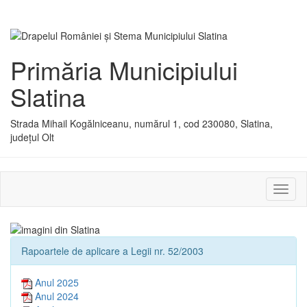
Primăria Municipiului
Slatina
Strada Mihail Kogălniceanu, numărul 1, cod 230080, Slatina,
județul Olt
Activ
sau
dezac
meniu
Rapoartele de aplicare a Legii nr. 52/2003
Anul 2025
Anul 2024