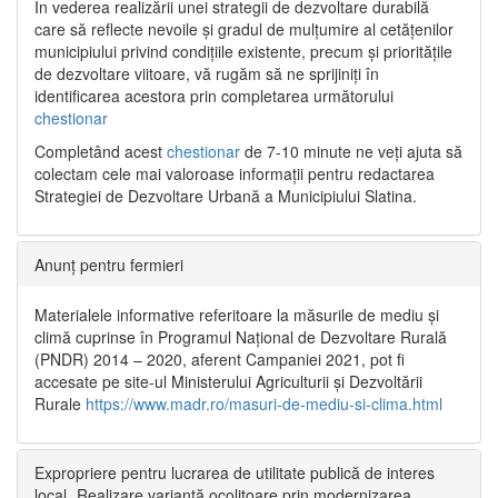
În vederea realizării unei strategii de dezvoltare durabilă
care să reflecte nevoile și gradul de mulțumire al cetățenilor
municipiului privind condițiile existente, precum și prioritățile
de dezvoltare viitoare, vă rugăm să ne sprijiniți în
identificarea acestora prin completarea următorului
chestionar
Completând acest
chestionar
de 7-10 minute ne veți ajuta să
colectam cele mai valoroase informații pentru redactarea
Strategiei de Dezvoltare Urbană a Municipiului Slatina.
Anunț pentru fermieri
Materialele informative referitoare la măsurile de mediu și
climă cuprinse în Programul Național de Dezvoltare Rurală
(PNDR) 2014 – 2020, aferent Campaniei 2021, pot fi
accesate pe site-ul Ministerului Agriculturii și Dezvoltării
Rurale
https://www.madr.ro/masuri-de-mediu-si-clima.html
Expropriere pentru lucrarea de utilitate publică de interes
local „Realizare variantă ocolitoare prin modernizarea