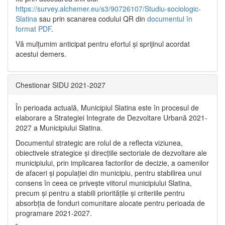
https://survey.alchemer.eu/s3/90726107/Studiu-sociologic-
Slatina
sau prin scanarea codului QR din
documentul în
format PDF
.
Vă mulţumim anticipat pentru efortul şi sprijinul acordat
acestui demers.
Chestionar SIDU 2021-2027
În perioada actuală, Municipiul Slatina este în procesul de
elaborare a Strategiei Integrate de Dezvoltare Urbană 2021‐
2027 a Municipiului Slatina.
Documentul strategic are rolul de a reflecta viziunea,
obiectivele strategice și direcțiile sectoriale de dezvoltare ale
municipiului, prin implicarea factorilor de decizie, a oamenilor
de afaceri și populației din municipiu, pentru stabilirea unui
consens în ceea ce privește viitorul municipiului Slatina,
precum și pentru a stabili prioritățile și criteriile pentru
absorbția de fonduri comunitare alocate pentru perioada de
programare 2021-2027.